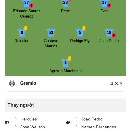
37
23
17
Eduardo Santos
Pepe
Dodi
Queiroz
6
53
5
18
Reinaldo
Gustavo
Rodrigo Ely
Joao Pedro
Martins
1
Agustín Marchesín
Gremio
4-3-3
Thay người
Hercules
Joao Pedro
67’
46’
Jose Welison
Nathan Fernandes