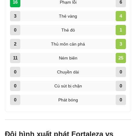
16
6
Phạm lỗi
3
4
Thẻ vàng
0
1
Thẻ đỏ
2
3
Thủ môn cản phá
11
25
Ném biên
0
0
Chuyền dài
0
0
Cú sút bị chặn
0
0
Phát bóng
Đội hình xuất phát Fortaleza vs