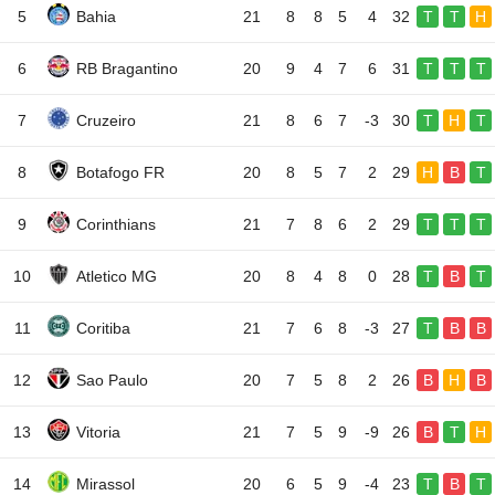
5
Bahia
21
8
8
5
4
32
T
T
H
6
RB Bragantino
20
9
4
7
6
31
T
T
T
7
Cruzeiro
21
8
6
7
-3
30
T
H
T
8
Botafogo FR
20
8
5
7
2
29
H
B
T
9
Corinthians
21
7
8
6
2
29
T
T
T
10
Atletico MG
20
8
4
8
0
28
T
B
T
11
Coritiba
21
7
6
8
-3
27
T
B
B
12
Sao Paulo
20
7
5
8
2
26
B
H
B
13
Vitoria
21
7
5
9
-9
26
B
T
H
14
Mirassol
20
6
5
9
-4
23
T
B
T