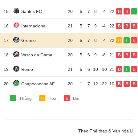
15
Santos FC
20
5
7
8
-4
22
B
B
T
16
Internacional
21
5
7
9
-4
22
B
B
B
17
Gremio
20
5
7
8
-4
22
H
T
B
18
Vasco da Gama
20
5
6
9
-8
21
B
B
B
19
Remo
21
5
6
10
-10
21
B
T
B
20
Chapecoense AF
20
1
7
12
-22
10
B
B
B
T
Thắng
H
Hòa
B
Bại
Theo Thể thao & Văn hóa