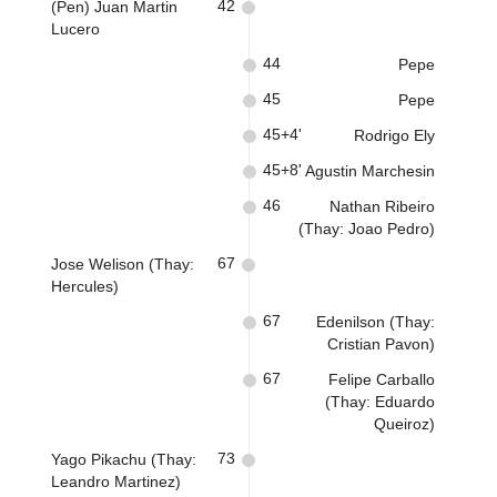
42
(Pen) Juan Martin
Lucero
44
Pepe
45
Pepe
45+4'
Rodrigo Ely
45+8'
Agustin Marchesin
46
Nathan Ribeiro
(Thay: Joao Pedro)
67
Jose Welison (Thay:
Hercules)
67
Edenilson (Thay:
Cristian Pavon)
67
Felipe Carballo
(Thay: Eduardo
Queiroz)
73
Yago Pikachu (Thay:
Leandro Martinez)