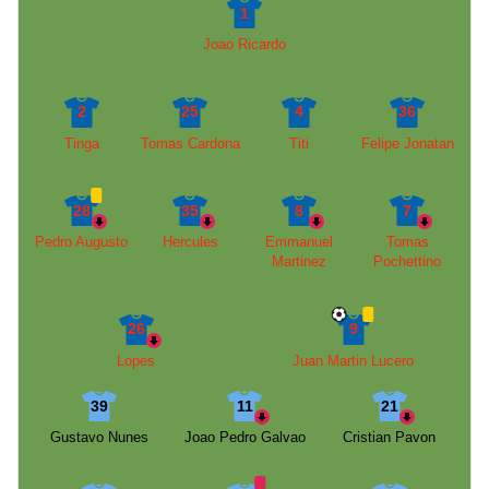
1
Joao Ricardo
2
25
4
36
Tinga
Tomas Cardona
Titi
Felipe Jonatan
28
35
8
7
Pedro Augusto
Hercules
Emmanuel
Tomas
Martinez
Pochettino
26
9
Lopes
Juan Martin Lucero
39
11
21
Gustavo Nunes
Joao Pedro Galvao
Cristian Pavon