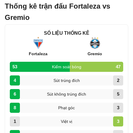
Thống kê trận đấu Fortaleza vs
Gremio
SỐ LIỆU THỐNG KÊ
Fortaleza
Gremio
53
47
Kiểm soát bóng
4
2
Sút trúng đích
6
5
Sút không trúng đích
8
3
Phạt góc
1
3
Việt vị