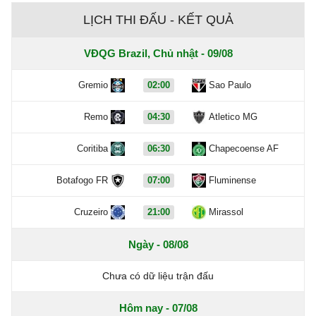
LỊCH THI ĐẤU - KẾT QUẢ
VĐQG Brazil, Chủ nhật - 09/08
Gremio
02:00
Sao Paulo
Remo
04:30
Atletico MG
Coritiba
06:30
Chapecoense AF
Botafogo FR
07:00
Fluminense
Cruzeiro
21:00
Mirassol
Ngày - 08/08
Chưa có dữ liệu trận đấu
Hôm nay - 07/08