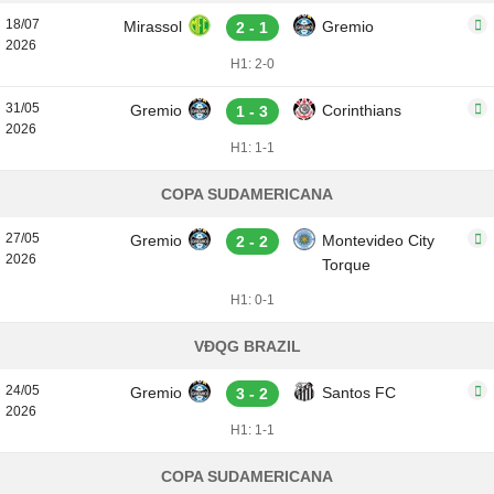
18/07
Mirassol
Gremio
2 - 1
2026
H1: 2-0
31/05
Gremio
Corinthians
1 - 3
2026
H1: 1-1
COPA SUDAMERICANA
27/05
Gremio
Montevideo City
2 - 2
2026
Torque
H1: 0-1
VĐQG BRAZIL
24/05
Gremio
Santos FC
3 - 2
2026
H1: 1-1
COPA SUDAMERICANA