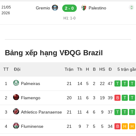
21/05
Gremio
Palestino
2 - 0
2026
H1: 1-0
Bảng xếp hạng VĐQG Brazil
TT
Đội
5 trận gầ
1
Palmeiras
21
14
5
2
22
47
T
T
T
2
Flamengo
20
11
6
3
19
39
B
T
T
3
Athletico Paranaense
21
11
4
6
9
37
T
T
T
4
Fluminense
21
9
7
5
5
34
B
H
H