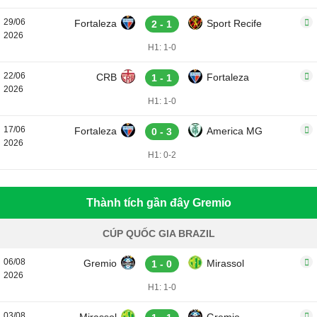
29/06
Fortaleza
Sport Recife
2 - 1
2026
H1: 1-0
22/06
CRB
Fortaleza
1 - 1
2026
H1: 1-0
17/06
Fortaleza
America MG
0 - 3
2026
H1: 0-2
Thành tích gần đây Gremio
CÚP QUỐC GIA BRAZIL
06/08
Gremio
Mirassol
1 - 0
2026
H1: 1-0
03/08