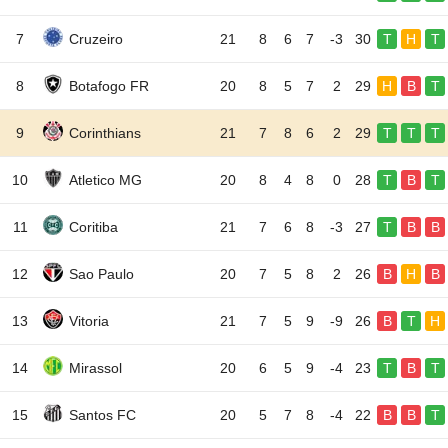
7
Cruzeiro
21
8
6
7
-3
30
T
H
T
8
Botafogo FR
20
8
5
7
2
29
H
B
T
9
Corinthians
21
7
8
6
2
29
T
T
T
10
Atletico MG
20
8
4
8
0
28
T
B
T
11
Coritiba
21
7
6
8
-3
27
T
B
B
12
Sao Paulo
20
7
5
8
2
26
B
H
B
13
Vitoria
21
7
5
9
-9
26
B
T
H
14
Mirassol
20
6
5
9
-4
23
T
B
T
15
Santos FC
20
5
7
8
-4
22
B
B
T