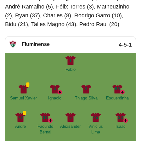
André Ramalho (5), Félix Torres (3), Matheuzinho
(2), Ryan (37), Charles (8), Rodrigo Garro (10),
Bidu (21), Talles Magno (43), Pedro Raul (20)
Fluminense
4-5-1
1
Fábio
2
4
3
53
Samuel Xavier
Ignacio
Thiago Silva
Esquerdinha
77
31
5
45
32
André
Facundo
Alexsander
Vinicius
Isaac
Bernal
Lima