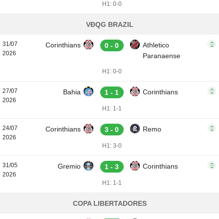
H1: 0-0
VĐQG BRAZIL
31/07
Corinthians
Athletico
0 - 0
2026
Paranaense
H1: 0-0
27/07
Bahia
Corinthians
1 - 1
2026
H1: 1-1
24/07
Corinthians
Remo
3 - 0
2026
H1: 3-0
31/05
Gremio
Corinthians
1 - 3
2026
H1: 1-1
COPA LIBERTADORES