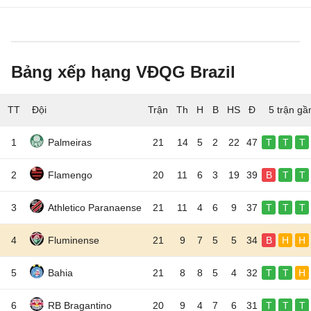
Bảng xếp hạng VĐQG Brazil
TT
Đội
5 trận gầ
1
Palmeiras
21
14
5
2
22
47
T
T
T
2
Flamengo
20
11
6
3
19
39
B
T
T
3
Athletico Paranaense
21
11
4
6
9
37
T
T
T
4
Fluminense
21
9
7
5
5
34
B
H
H
5
Bahia
21
8
8
5
4
32
T
T
H
6
RB Bragantino
20
9
4
7
6
31
T
T
T