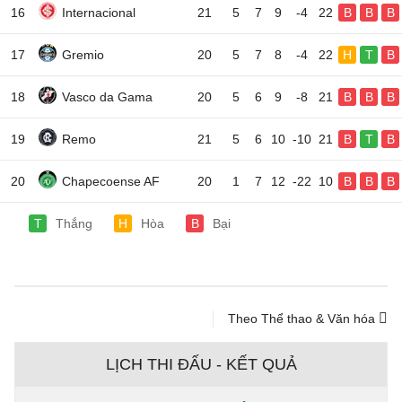
16
Internacional
21
5
7
9
-4
22
B
B
B
17
Gremio
20
5
7
8
-4
22
H
T
B
18
Vasco da Gama
20
5
6
9
-8
21
B
B
B
19
Remo
21
5
6
10
-10
21
B
T
B
20
Chapecoense AF
20
1
7
12
-22
10
B
B
B
T
Thắng
H
Hòa
B
Bại
Theo Thể thao & Văn hóa
LỊCH THI ĐẤU - KẾT QUẢ