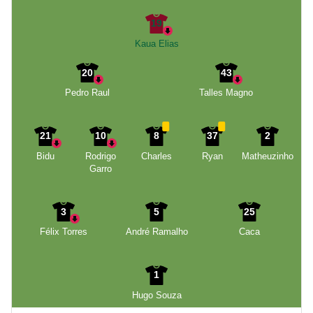
19
Kaua Elias
20
43
Pedro Raul
Talles Magno
21
10
8
37
2
Bidu
Rodrigo
Charles
Ryan
Matheuzinho
Garro
3
5
25
Félix Torres
André Ramalho
Caca
1
Hugo Souza