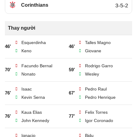
Corinthians
3-5-2
Thay người
Esquerdinha
Talles Magno
46’
46’
Keno
Giovane
Facundo Bernal
Rodrigo Garro
70’
59’
Nonato
Wesley
Isaac
Pedro Raul
76’
67’
Kevin Serna
Pedro Henrique
Kaua Elias
Felix Torres
76’
77’
John Kennedy
Igor Coronado
Ignacio
Bidu