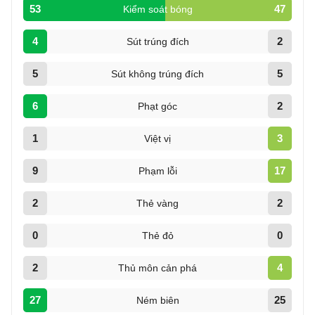
53
47
Kiểm soát bóng
4
2
Sút trúng đích
5
5
Sút không trúng đích
6
2
Phạt góc
1
3
Việt vị
9
17
Phạm lỗi
2
2
Thẻ vàng
0
0
Thẻ đỏ
2
4
Thủ môn cản phá
27
25
Ném biên