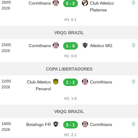
28/05
Corinthians
Club Atletico
0 - 2
2026
Platense
H1: 0-1
VĐQG BRAZIL
25/05
Corinthians
Atletico MG
1 - 0
2026
H1: 0-0
COPA LIBERTADORES
22/05
Club Atletico
Corinthians
1 - 1
2026
Penarol
H1: 1-0
VĐQG BRAZIL
18/05
Botafogo FR
Corinthians
3 - 1
2026
H1: 2-1