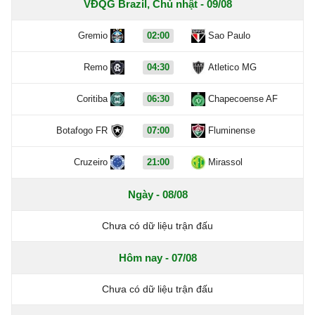
VĐQG Brazil, Chủ nhật - 09/08
Gremio
02:00
Sao Paulo
Remo
04:30
Atletico MG
Coritiba
06:30
Chapecoense AF
Botafogo FR
07:00
Fluminense
Cruzeiro
21:00
Mirassol
Ngày - 08/08
Chưa có dữ liệu trận đấu
Hôm nay - 07/08
Chưa có dữ liệu trận đấu