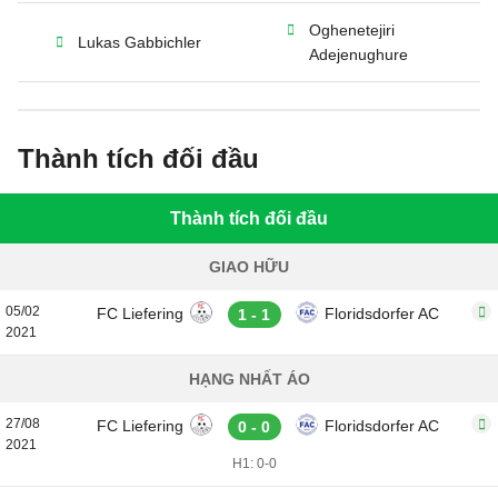
Oghenetejiri
Lukas Gabbichler
Adejenughure
Thành tích đối đầu
Thành tích đối đầu
GIAO HỮU
05/02
FC Liefering
Floridsdorfer AC
1 - 1
2021
HẠNG NHẤT ÁO
27/08
FC Liefering
Floridsdorfer AC
0 - 0
2021
H1: 0-0