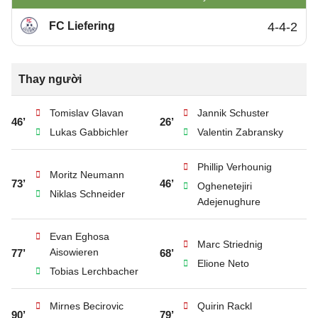
FC Liefering
4-4-2
Thay người
Tomislav Glavan
Jannik Schuster
46’
26’
Lukas Gabbichler
Valentin Zabransky
Phillip Verhounig
Moritz Neumann
73’
46’
Oghenetejiri
Niklas Schneider
Adejenughure
Evan Eghosa
Marc Striednig
Aisowieren
77’
68’
Elione Neto
Tobias Lerchbacher
Mirnes Becirovic
Quirin Rackl
90’
79’