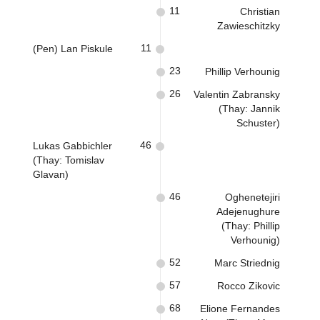
11
Christian
Zawieschitzky
11
(Pen) Lan Piskule
23
Phillip Verhounig
26
Valentin Zabransky
(Thay: Jannik
Schuster)
46
Lukas Gabbichler
(Thay: Tomislav
Glavan)
46
Oghenetejiri
Adejenughure
(Thay: Phillip
Verhounig)
52
Marc Striednig
57
Rocco Zikovic
68
Elione Fernandes