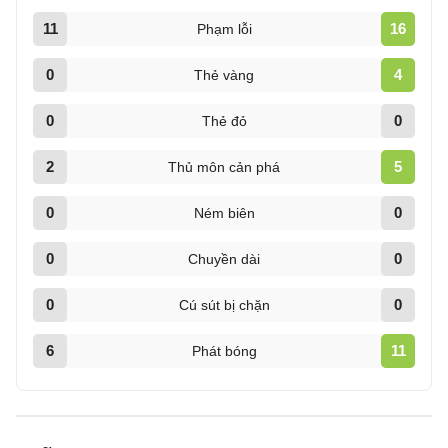
11
16
Phạm lỗi
0
4
Thẻ vàng
0
0
Thẻ đỏ
2
5
Thủ môn cản phá
0
0
Ném biên
0
0
Chuyền dài
0
0
Cú sút bị chặn
6
11
Phát bóng