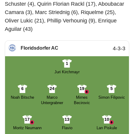
Schuster (4), Quirin Florian Rackl (17), Aboubacar
Camara (3), Marc Striednig (6), Riquelme (25),
Oliver Lukic (21), Phillip Verhounig (9), Enrique
Aguilar (43)
Floridsdorfer AC
4-3-3
1
Juri Kirchmayr
6
24
19
5
Noah Bitsche
Marco
Mirnes
Simon Filipovic
Untergrabner
Becirovic
17
13
10
Moritz Neumann
Flavio
Lan Piskule