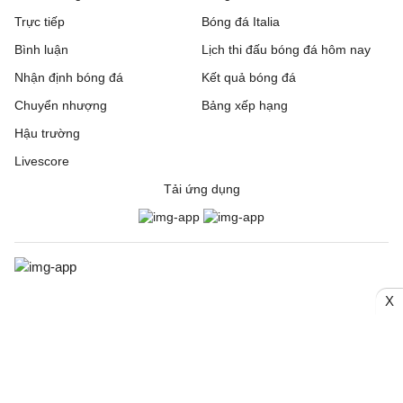
Trực tiếp
Bóng đá Italia
Bình luận
Lịch thi đấu bóng đá hôm nay
Nhận định bóng đá
Kết quả bóng đá
Chuyển nhượng
Bảng xếp hạng
Hậu trường
Livescore
Tải ứng dụng
X
© 2006. Trang thông tin điện tử tổng hợp Bongda24h.vn
CƠ QUAN CHỦ QUẢN: Công ty Cổ phần Truyền thông Quốc tế
INCOM
Giấy phép số: 150/GP-SVHTT cấp ngày 03/4/2026 bởi Sở Văn
hoá Thể thao TP. Hà Nội