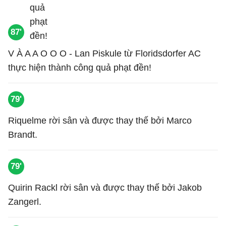
87'
V À A A O O O - Lan Piskule từ Floridsdorfer AC
thực hiện thành công quả phạt đền!
79'
Riquelme rời sân và được thay thế bởi Marco
Brandt.
79'
Quirin Rackl rời sân và được thay thế bởi Jakob
Zangerl.