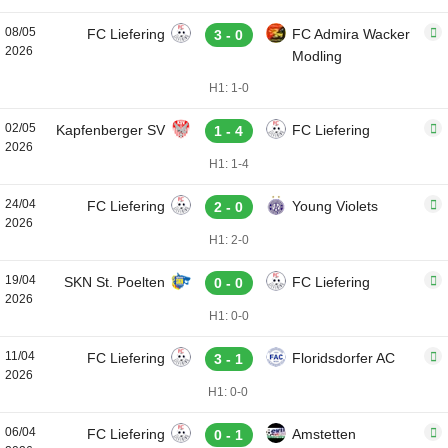
08/05
FC Liefering
FC Admira Wacker
3 - 0
2026
Modling
H1: 1-0
02/05
Kapfenberger SV
FC Liefering
1 - 4
2026
H1: 1-4
24/04
FC Liefering
Young Violets
2 - 0
2026
H1: 2-0
19/04
SKN St. Poelten
FC Liefering
0 - 0
2026
H1: 0-0
11/04
FC Liefering
Floridsdorfer AC
3 - 1
2026
H1: 0-0
06/04
FC Liefering
Amstetten
0 - 1