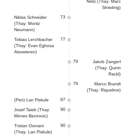
Neto (Thay: Marc
Striednig)
73
Niklas Schneider
(Thay: Moritz
Neumann)
77
Tobias Lerchbacher
(Thay: Evan Eghosa
Aisowieren)
79
Jakob Zangerl
(Thay: Quirin
Rackl)
79
Marco Brandt
(Thay: Riquelme)
87
(Pen) Lan Piskule
90
Josef Taieb (Thay:
Mirnes Becirovic)
90
Tristan Osmani
(Thay: Lan Piskule)