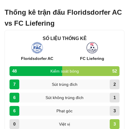
Thống kê trận đấu Floridsdorfer AC
vs FC Liefering
SỐ LIỆU THỐNG KÊ
Floridsdorfer AC
FC Liefering
48
52
Kiểm soát bóng
7
2
Sút trúng đích
6
1
Sút không trúng đích
6
3
Phạt góc
0
3
Việt vị