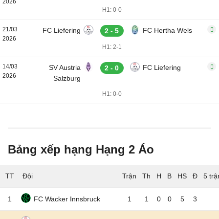
2026
H1: 0-0
21/03
FC Liefering
FC Hertha Wels
2 - 5
2026
H1: 2-1
14/03
SV Austria
FC Liefering
2 - 0
2026
Salzburg
H1: 0-0
Bảng xếp hạng Hạng 2 Áo
TT
Đội
5 tr
1
FC Wacker Innsbruck
1
1
0
0
5
3