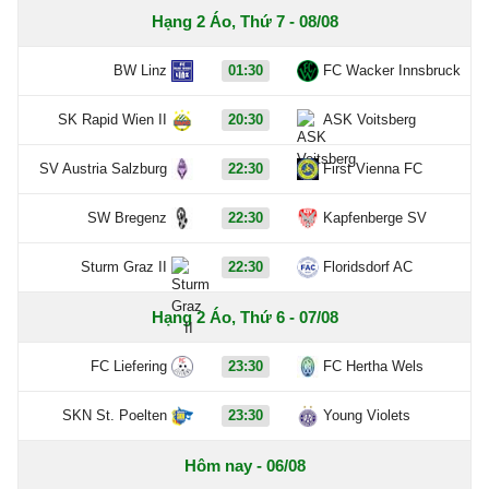
Hạng 2 Áo, Thứ 7 - 08/08
BW Linz
01:30
FC Wacker Innsbruck
SK Rapid Wien II
20:30
ASK Voitsberg
SV Austria Salzburg
22:30
First Vienna FC
SW Bregenz
22:30
Kapfenberge SV
Sturm Graz II
22:30
Floridsdorf AC
Hạng 2 Áo, Thứ 6 - 07/08
FC Liefering
23:30
FC Hertha Wels
SKN St. Poelten
23:30
Young Violets
Hôm nay - 06/08