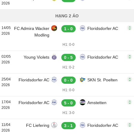
2026
HẠNG 2 ÁO
14/05
FC Admira Wacker
Floridsdorfer AC
1 - 0
2026
Modling
H1: 0-0
02/05
Young Violets
Floridsdorfer AC
0 - 5
2026
H1: 0-2
25/04
Floridsdorfer AC
SKN St. Poelten
0 - 0
2026
H1: 0-0
17/04
Floridsdorfer AC
Amstetten
5 - 0
2026
H1: 3-0
11/04
FC Liefering
Floridsdorfer AC
3 - 1
2026