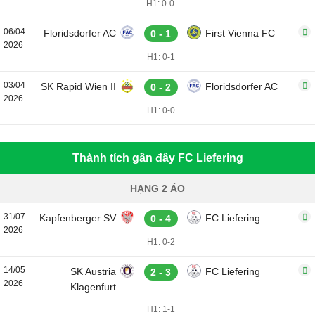
H1: 0-0
06/04
Floridsdorfer AC
First Vienna FC
0 - 1
2026
H1: 0-1
03/04
SK Rapid Wien II
Floridsdorfer AC
0 - 2
2026
H1: 0-0
Thành tích gần đây FC Liefering
HẠNG 2 ÁO
31/07
Kapfenberger SV
FC Liefering
0 - 4
2026
H1: 0-2
14/05
SK Austria
FC Liefering
2 - 3
2026
Klagenfurt
H1: 1-1