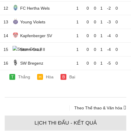
12
FC Hertha Wels
1
0
0
1
-2
0
13
Young Violets
1
0
0
1
-3
0
14
Kapfenberger SV
1
0
0
1
-4
0
15
Sturm Graz II
1
0
0
1
-4
0
16
SW Bregenz
1
0
0
1
-5
0
T
Thắng
H
Hòa
B
Bại
Theo Thể thao & Văn hóa
LỊCH THI ĐẤU - KẾT QUẢ