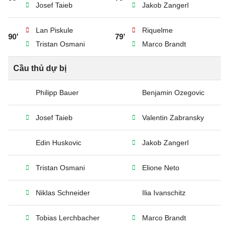
Josef Taieb
Jakob Zangerl
Lan Piskule
Riquelme
90’
79’
Tristan Osmani
Marco Brandt
Cầu thủ dự bị
Philipp Bauer
Benjamin Ozegovic
Josef Taieb
Valentin Zabransky
Edin Huskovic
Jakob Zangerl
Tristan Osmani
Elione Neto
Niklas Schneider
Ilia Ivanschitz
Tobias Lerchbacher
Marco Brandt