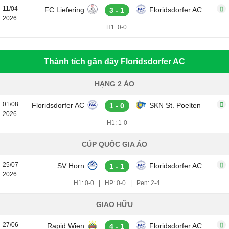
11/04
FC Liefering
Floridsdorfer AC
3 - 1
2026
H1: 0-0
Thành tích gần đây Floridsdorfer AC
HẠNG 2 ÁO
01/08
Floridsdorfer AC
SKN St. Poelten
1 - 0
2026
H1: 1-0
CÚP QUỐC GIA ÁO
25/07
SV Horn
Floridsdorfer AC
1 - 1
2026
H1: 0-0
|
HP: 0-0
|
Pen: 2-4
GIAO HỮU
27/06
Rapid Wien
Floridsdorfer AC
4 - 1