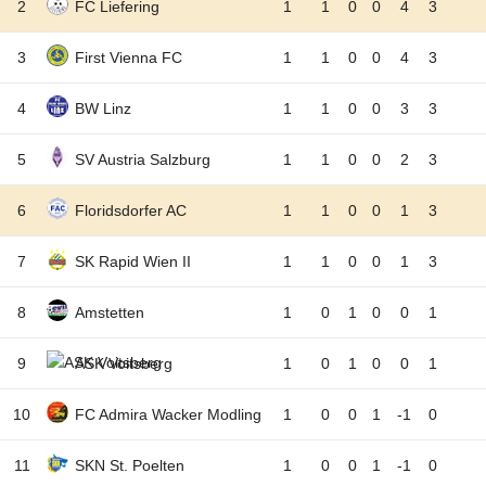
2
FC Liefering
1
1
0
0
4
3
3
First Vienna FC
1
1
0
0
4
3
4
BW Linz
1
1
0
0
3
3
5
SV Austria Salzburg
1
1
0
0
2
3
6
Floridsdorfer AC
1
1
0
0
1
3
7
SK Rapid Wien II
1
1
0
0
1
3
8
Amstetten
1
0
1
0
0
1
9
ASK Voitsberg
1
0
1
0
0
1
10
FC Admira Wacker Modling
1
0
0
1
-1
0
11
SKN St. Poelten
1
0
0
1
-1
0