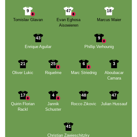
9
47
18
Tomislav Glavan
Evan Eghosa
Marcus Maier
Aisowieren
43
9
Enrique Aguilar
Phillip Verhounig
21
25
6
3
Oliver Lukic
Riquelme
Marc Striednig
Aboubacar
Camara
17
4
48
47
Quirin Florian
Jannik
Rocco Zikovic
Julian Hussauf
Rackl
Schuster
41
Christian Zawieschitzky