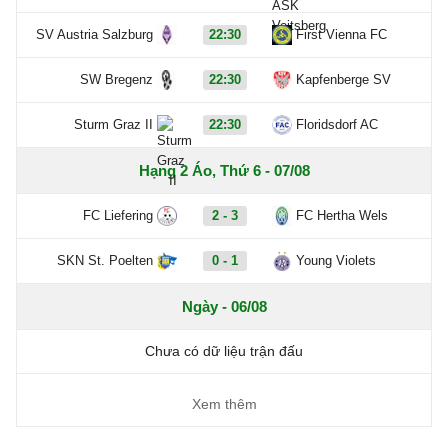
SV Austria Salzburg
22:30
First Vienna FC
SW Bregenz
22:30
Kapfenberge SV
Sturm Graz II
22:30
Floridsdorf AC
Hạng 2 Áo, Thứ 6 - 07/08
FC Liefering
2 - 3
FC Hertha Wels
SKN St. Poelten
0 - 1
Young Violets
Ngày - 06/08
Chưa có dữ liệu trận đấu
Xem thêm