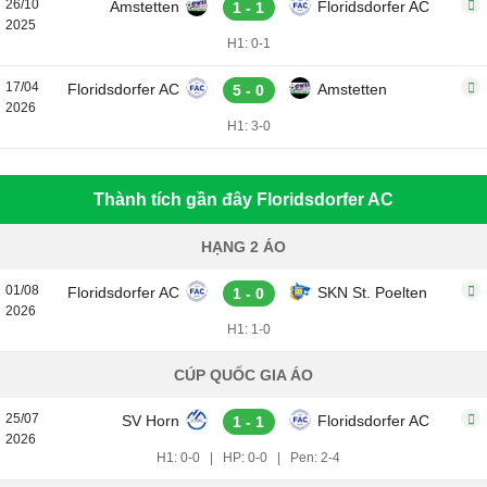
26/10
Amstetten
Floridsdorfer AC
1 - 1
2025
H1: 0-1
17/04
Floridsdorfer AC
Amstetten
5 - 0
2026
H1: 3-0
Thành tích gần đây Floridsdorfer AC
HẠNG 2 ÁO
01/08
Floridsdorfer AC
SKN St. Poelten
1 - 0
2026
H1: 1-0
CÚP QUỐC GIA ÁO
25/07
SV Horn
Floridsdorfer AC
1 - 1
2026
H1: 0-0
|
HP: 0-0
|
Pen: 2-4