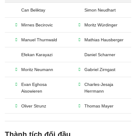
Can Beliktay
Simon Neudhart
Mirnes Becirovic
Moritz Würdinger
Manuel Thurnwald
Mathias Hausberger
Efekan Karayazi
Daniel Scharner
Moritz Neumann
Gabriel Zirngast
Evan Eghosa
Charles-Jesaja
Aisowieren
Herrmann
Oliver Strunz
Thomas Mayer
Thành tích đối đầu