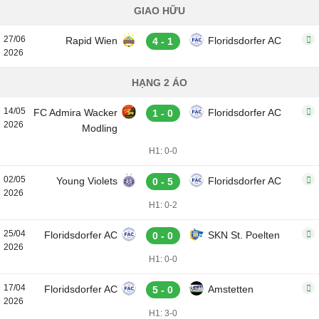
GIAO HỮU
27/06
Rapid Wien
Floridsdorfer AC
4 - 1
2026
HẠNG 2 ÁO
14/05
FC Admira Wacker
Floridsdorfer AC
1 - 0
2026
Modling
H1: 0-0
02/05
Young Violets
Floridsdorfer AC
0 - 5
2026
H1: 0-2
25/04
Floridsdorfer AC
SKN St. Poelten
0 - 0
2026
H1: 0-0
17/04
Floridsdorfer AC
Amstetten
5 - 0
2026
H1: 3-0