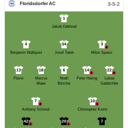
Floridsdorfer AC
3-5-2
1
Jakob Odehnal
4
34
3
Benjamin Wallquist
Josef Taieb
Milos Spasic
13
18
6
14
22
Flavio
Marcus
Noah
Peter Haring
Lukas
Maier
Bitsche
Gabbichler
7
10
Anthony Schmid
Christopher Krohn
42
20
7