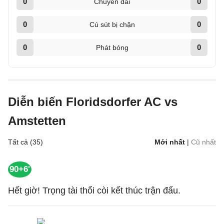
0
0
Chuyền dài
0
0
Cú sút bị chặn
0
0
Phát bóng
Diễn biến Floridsdorfer AC vs
Amstetten
Tất cả (35)
Mới nhất
|
Cũ nhất
90+6'
Hết giờ! Trọng tài thổi còi kết thúc trận đấu.