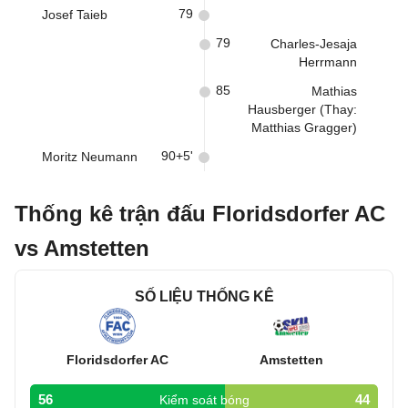
79
Josef Taieb
79
Charles-Jesaja
Herrmann
85
Mathias
Hausberger (Thay:
Matthias Gragger)
90+5'
Moritz Neumann
Thống kê trận đấu Floridsdorfer AC
vs Amstetten
SỐ LIỆU THỐNG KÊ
Floridsdorfer AC
Amstetten
56
44
Kiểm soát bóng