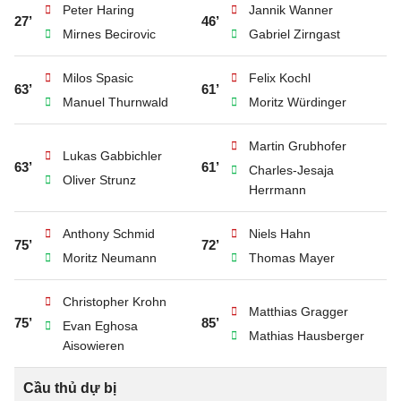
Peter Haring
Jannik Wanner
27’
46’
Mirnes Becirovic
Gabriel Zirngast
Milos Spasic
Felix Kochl
63’
61’
Manuel Thurnwald
Moritz Würdinger
Martin Grubhofer
Lukas Gabbichler
63’
61’
Charles-Jesaja
Oliver Strunz
Herrmann
Anthony Schmid
Niels Hahn
75’
72’
Moritz Neumann
Thomas Mayer
Christopher Krohn
Matthias Gragger
75’
85’
Evan Eghosa
Mathias Hausberger
Aisowieren
Cầu thủ dự bị