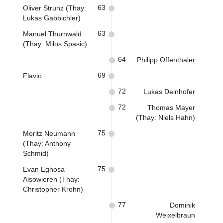
63
Oliver Strunz (Thay:
Lukas Gabbichler)
63
Manuel Thurnwald
(Thay: Milos Spasic)
64
Philipp Offenthaler
69
Flavio
72
Lukas Deinhofer
72
Thomas Mayer
(Thay: Niels Hahn)
75
Moritz Neumann
(Thay: Anthony
Schmid)
75
Evan Eghosa
Aisowieren (Thay:
Christopher Krohn)
77
Dominik
Weixelbraun