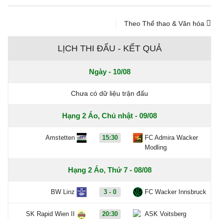
Theo Thể thao & Văn hóa
LỊCH THI ĐẤU - KẾT QUẢ
Ngày - 10/08
Chưa có dữ liệu trận đấu
Hạng 2 Áo, Chủ nhật - 09/08
Amstetten
15:30
FC Admira Wacker
Modling
Hạng 2 Áo, Thứ 7 - 08/08
BW Linz
3 - 0
FC Wacker Innsbruck
SK Rapid Wien II
20:30
ASK Voitsberg