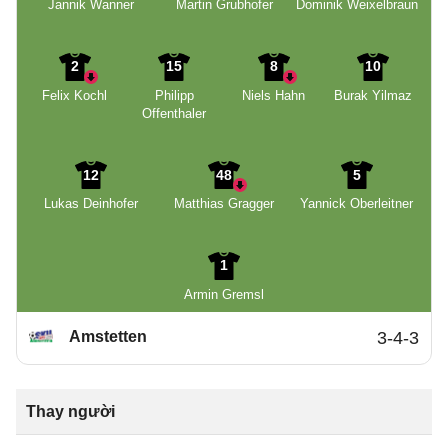
Jannik Wanner
Martin Grubhofer
Dominik Weixelbraun
2
15
8
10
Felix Kochl
Philipp
Niels Hahn
Burak Yilmaz
Offenthaler
12
48
5
Lukas Deinhofer
Matthias Gragger
Yannick Oberleitner
1
Armin Gremsl
Amstetten
3-4-3
Thay người