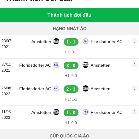
Thành tích đối đầu
HẠNG NHẤT ÁO
23/07
Amstetten
Floridsdorfer AC
1 - 1
2021
H1: 0-1
27/11
Floridsdorfer AC
Amstetten
3 - 0
2021
H1: 2-0
26/08
Floridsdorfer AC
Amstetten
2 - 3
2022
H1: 1-2
11/03
Amstetten
Floridsdorfer AC
1 - 0
2023
H1: 0-0
CÚP QUỐC GIA ÁO