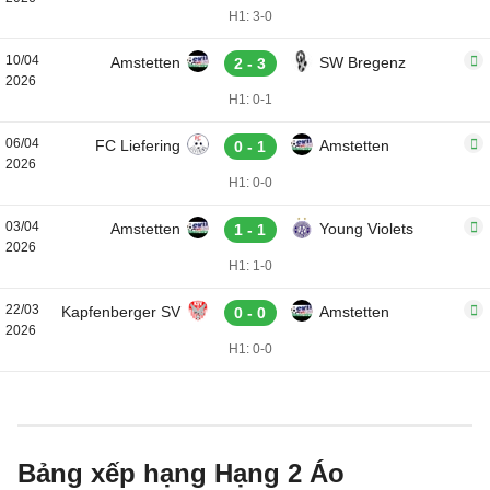
H1: 3-0
10/04
Amstetten
SW Bregenz
2 - 3
2026
H1: 0-1
06/04
FC Liefering
Amstetten
0 - 1
2026
H1: 0-0
03/04
Amstetten
Young Violets
1 - 1
2026
H1: 1-0
22/03
Kapfenberger SV
Amstetten
0 - 0
2026
H1: 0-0
Bảng xếp hạng Hạng 2 Áo