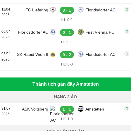
11/04
FC Liefering
Floridsdorfer AC
3 - 1
2026
H1: 0-0
06/04
Floridsdorfer AC
First Vienna FC
0 - 1
2026
H1: 0-1
03/04
SK Rapid Wien II
Floridsdorfer AC
0 - 2
2026
H1: 0-0
Thành tích gần đây Amstetten
HẠNG 2 ÁO
31/07
ASK Voitsberg
Amstetten
1 - 1
2026
H1: 1-0