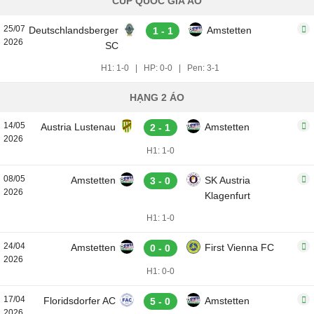
CÚP QUỐC GIA ÁO
25/07
Deutschlandsberger
Amstetten
1 - 1
2026
SC
H1: 1-0
|
HP: 0-0
|
Pen: 3-1
HẠNG 2 ÁO
14/05
Austria Lustenau
Amstetten
2 - 1
2026
H1: 1-0
08/05
Amstetten
SK Austria
3 - 0
2026
Klagenfurt
H1: 1-0
24/04
Amstetten
First Vienna FC
0 - 0
2026
H1: 0-0
17/04
Floridsdorfer AC
Amstetten
5 - 0
2026