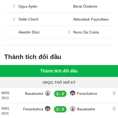
Oguz Aydin
Berat Özdemir
Sidiki Cherif
Abbosbek Fayzullaev
Alaettin Ekici
Nuno Da Costa
Thành tích đối đầu
Thành tích đối đầu
VĐQG THỔ NHĨ KỲ
06/05
Basaksehir
Fenerbahce
2 - 0
2013
04/01
Fenerbahce
Basaksehir
2 - 0
2015