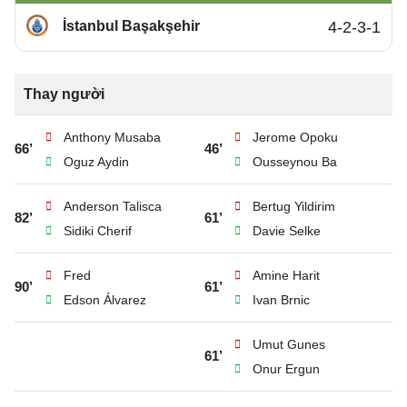
İstanbul Başakşehir
4-2-3-1
Thay người
Anthony Musaba
Jerome Opoku
66’
46’
Oguz Aydin
Ousseynou Ba
Anderson Talisca
Bertug Yildirim
82’
61’
Sidiki Cherif
Davie Selke
Fred
Amine Harit
90’
61’
Edson Álvarez
Ivan Brnic
Umut Gunes
61’
Onur Ergun