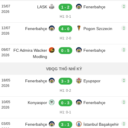
15/07
LASK
Fenerbahçe
1 - 2
2026
H1: 0-1
12/07
Fenerbahçe
Pogon Szczecin
4 - 0
2026
H1: 2-0
09/07
FC Admira Wacker
Fenerbahçe
0 - 5
2026
Modling
VĐQG THỔ NHĨ KỲ
18/05
Fenerbahçe
Eyupspor
3 - 3
2026
H1: 0-2
10/05
Konyaspor
Fenerbahçe
0 - 3
2026
H1: 0-1
03/05
Fenerbahçe
İstanbul Başakşehir
3 - 1