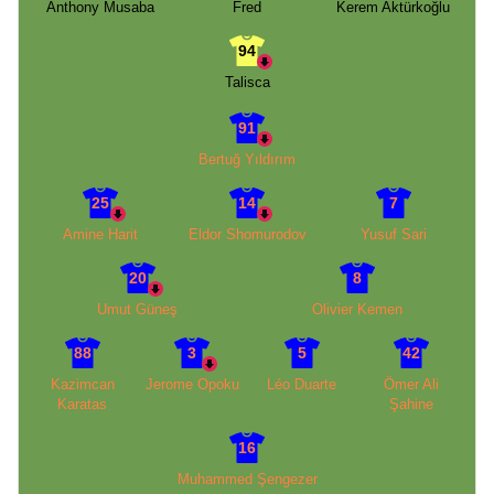
Anthony Musaba
Fred
Kerem Aktürkoğlu
94
Talisca
91
Bertuğ Yıldırım
25
14
7
Amine Harit
Eldor Shomurodov
Yusuf Sari
20
8
Umut Güneş
Olivier Kemen
88
3
5
42
Kazimcan
Jerome Opoku
Léo Duarte
Ömer Ali
Karatas
Şahine
16
Muhammed Şengezer