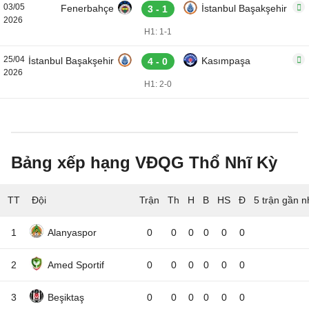
03/05
Fenerbahçe
İstanbul Başakşehir
3 - 1
2026
H1: 1-1
25/04
İstanbul Başakşehir
Kasımpaşa
4 - 0
2026
H1: 2-0
Bảng xếp hạng VĐQG Thổ Nhĩ Kỳ
TT
Đội
5 trận gần n
1
Alanyaspor
0
0
0
0
0
0
2
Amed Sportif
0
0
0
0
0
0
3
Beşiktaş
0
0
0
0
0
0