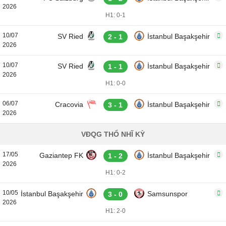
2026
H1: 0-1
10/07
SV Ried
İstanbul Başakşehir
2 - 1
2026
10/07
SV Ried
İstanbul Başakşehir
1 - 1
2026
H1: 0-0
06/07
Cracovia
İstanbul Başakşehir
3 - 1
2026
VĐQG THỔ NHĨ KỲ
17/05
Gaziantep FK
İstanbul Başakşehir
1 - 2
2026
H1: 0-2
10/05
İstanbul Başakşehir
Samsunspor
3 - 0
2026
H1: 2-0