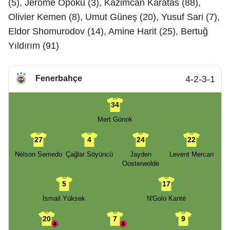
(5), Jerome Opoku (3), Kazimcan Karatas (88),
Olivier Kemen (8), Umut Güneş (20), Yusuf Sari (7),
Eldor Shomurodov (14), Amine Harit (25), Bertuğ
Yıldırım (91)
Fenerbahçe
4-2-3-1
34
Mert Günok
27
4
24
22
Nélson Semedo
Çağlar Söyüncü
Jayden
Levent Mercan
Oosterwolde
5
17
İsmail Yüksek
N'Golo Kanté
20
7
9