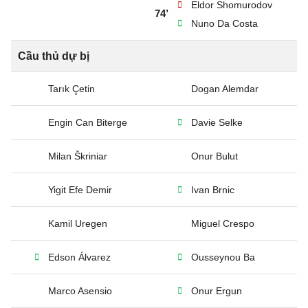
Eldor Shomurodov
74’
Nuno Da Costa
Cầu thủ dự bị
Tarık Çetin
Dogan Alemdar
Engin Can Biterge
Davie Selke
Milan Škriniar
Onur Bulut
Yigit Efe Demir
Ivan Brnic
Kamil Uregen
Miguel Crespo
Edson Álvarez
Ousseynou Ba
Marco Asensio
Onur Ergun