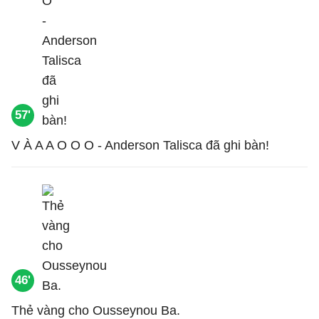
57'
V À A A O O O - Anderson Talisca đã ghi bàn!
46'
Thẻ vàng cho Ousseynou Ba.