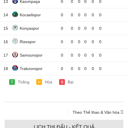
13
Kasımpaşa
0
0
0
0
0
0
14
Kocaelispor
0
0
0
0
0
0
15
Konyaspor
0
0
0
0
0
0
16
Rizespor
0
0
0
0
0
0
17
Samsunspor
0
0
0
0
0
0
18
Trabzonspor
0
0
0
0
0
0
T
Thắng
H
Hòa
B
Bại
Theo Thể thao & Văn hóa
LỊCH THI ĐẤU - KẾT QUẢ