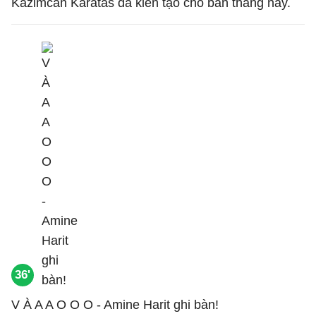
Kazimcan Karatas đã kiến tạo cho bàn thắng này.
36'
V À A A O O O - Amine Harit ghi bàn!