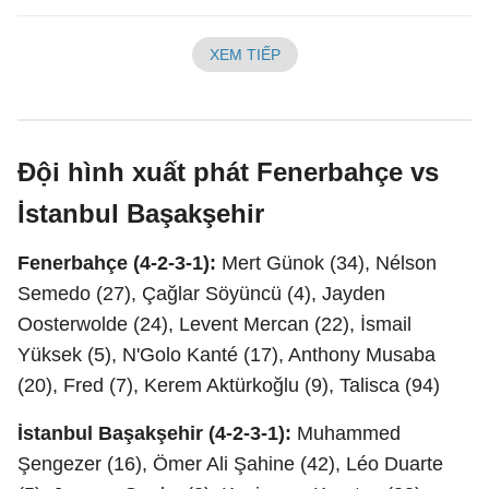
XEM TIẾP
Đội hình xuất phát Fenerbahçe vs
İstanbul Başakşehir
Fenerbahçe (4-2-3-1):
Mert Günok (34), Nélson
Semedo (27), Çağlar Söyüncü (4), Jayden
Oosterwolde (24), Levent Mercan (22), İsmail
Yüksek (5), N'Golo Kanté (17), Anthony Musaba
(20), Fred (7), Kerem Aktürkoğlu (9), Talisca (94)
İstanbul Başakşehir (4-2-3-1):
Muhammed
Şengezer (16), Ömer Ali Şahine (42), Léo Duarte