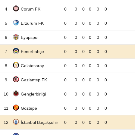
4
Corum FK
0
0
0
0
0
0
5
Erzurum FK
0
0
0
0
0
0
6
Eyupspor
0
0
0
0
0
0
7
Fenerbahçe
0
0
0
0
0
0
8
Galatasaray
0
0
0
0
0
0
9
Gaziantep FK
0
0
0
0
0
0
10
Gençlerbirliği
0
0
0
0
0
0
11
Goztepe
0
0
0
0
0
0
12
İstanbul Başakşehir
0
0
0
0
0
0