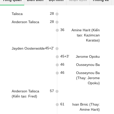
28
Talisca
28
Anderson Talisca
36
Amine Harit (Kiến
tạo: Kazimcan
Karatas)
45+2'
Jayden Oosterwolde
45+3'
Jerome Opoku
46
Ousseynou Ba
46
Ousseynou Ba
(Thay: Jerome
Opoku)
57
Anderson Talisca
(Kiến tạo: Fred)
61
Ivan Brnic (Thay:
Amine Harit)