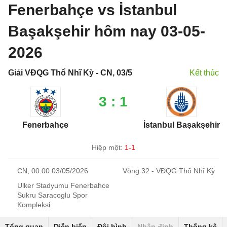
Fenerbahçe vs İstanbul
Başakşehir hôm nay 03-05-
2026
Giải VĐQG Thổ Nhĩ Kỳ - CN, 03/5
Kết thúc
3 : 1
Fenerbahçe
İstanbul Başakşehir
Hiệp một:
1-1
CN, 00:00 03/05/2026
Vòng 32 - VĐQG Thổ Nhĩ Kỳ
Ulker Stadyumu Fenerbahce
Sukru Saracoglu Spor
Kompleksi
Tổng quan
Diễn biến
Đội hình
Nhận định
Thống kê