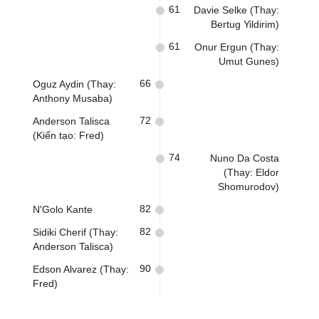
61
Davie Selke (Thay:
Bertug Yildirim)
61
Onur Ergun (Thay:
Umut Gunes)
66
Oguz Aydin (Thay:
Anthony Musaba)
72
Anderson Talisca
(Kiến tạo: Fred)
74
Nuno Da Costa
(Thay: Eldor
Shomurodov)
82
N'Golo Kante
82
Sidiki Cherif (Thay:
Anderson Talisca)
90
Edson Alvarez (Thay:
Fred)