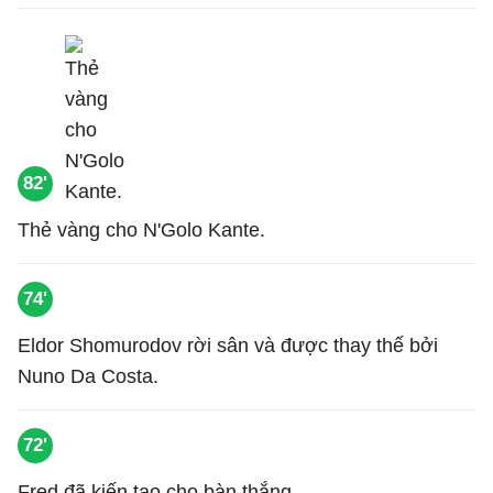
82'
Thẻ vàng cho N'Golo Kante.
74'
Eldor Shomurodov rời sân và được thay thế bởi
Nuno Da Costa.
72'
Fred đã kiến tạo cho bàn thắng.