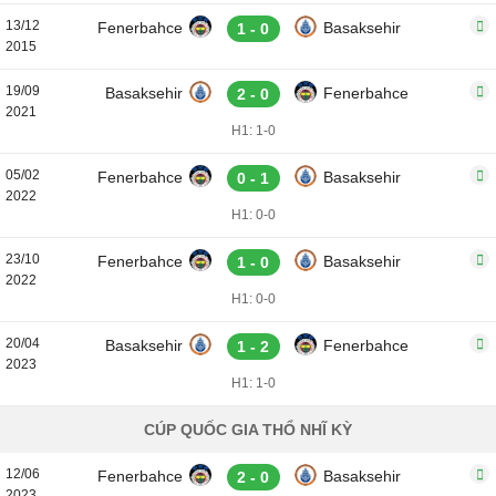
13/12
Fenerbahce
Basaksehir
1 - 0
2015
19/09
Basaksehir
Fenerbahce
2 - 0
2021
H1: 1-0
05/02
Fenerbahce
Basaksehir
0 - 1
2022
H1: 0-0
23/10
Fenerbahce
Basaksehir
1 - 0
2022
H1: 0-0
20/04
Basaksehir
Fenerbahce
1 - 2
2023
H1: 1-0
CÚP QUỐC GIA THỔ NHĨ KỲ
12/06
Fenerbahce
Basaksehir
2 - 0
2023