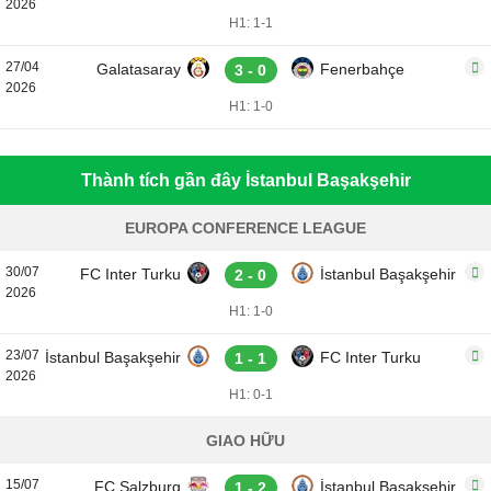
2026
H1: 1-1
27/04
Galatasaray
Fenerbahçe
3 - 0
2026
H1: 1-0
Thành tích gần đây İstanbul Başakşehir
EUROPA CONFERENCE LEAGUE
30/07
FC Inter Turku
İstanbul Başakşehir
2 - 0
2026
H1: 1-0
23/07
İstanbul Başakşehir
FC Inter Turku
1 - 1
2026
H1: 0-1
GIAO HỮU
15/07
FC Salzburg
İstanbul Başakşehir
1 - 2