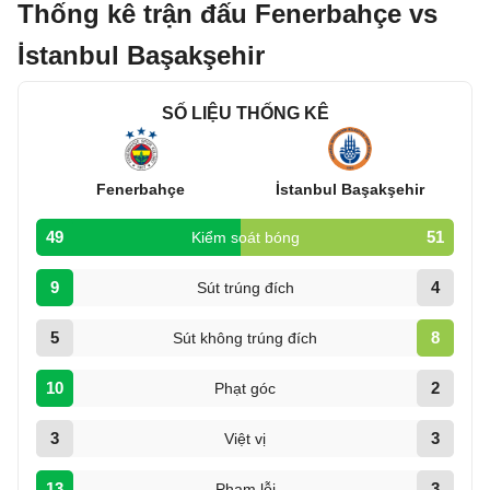
Thống kê trận đấu Fenerbahçe vs
İstanbul Başakşehir
SỐ LIỆU THỐNG KÊ
Fenerbahçe
İstanbul Başakşehir
49
51
Kiểm soát bóng
9
4
Sút trúng đích
5
8
Sút không trúng đích
10
2
Phạt góc
3
3
Việt vị
13
3
Phạm lỗi