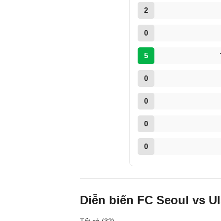
2
0
5
0
0
0
0
Diễn biến FC Seoul vs U