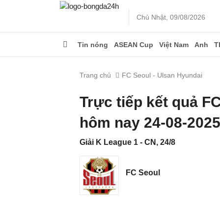
Chủ Nhật, 09/08/2026
Tin nóng
ASEAN Cup
Việt Nam
Anh
T
Trang chủ
FC Seoul - Ulsan Hyundai
Trực tiếp kết quả F
hôm nay 24-08-202
Giải K League 1 - CN, 24/8
FC Seoul