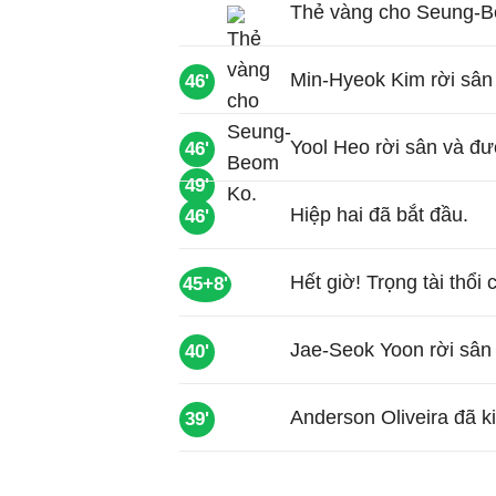
Thẻ vàng cho Seung-B
Min-Hyeok Kim rời sân
46'
Yool Heo rời sân và đư
46'
49'
Hiệp hai đã bắt đầu.
46'
Hết giờ! Trọng tài thổi 
45+8'
Jae-Seok Yoon rời sân 
40'
Anderson Oliveira đã k
39'