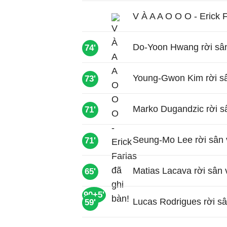
V À A A O O O - Erick F
Do-Yoon Hwang rời sân
74'
Young-Gwon Kim rời sâ
73'
Marko Dugandzic rời s
71'
Seung-Mo Lee rời sân 
71'
Matias Lacava rời sân 
65'
90+5'
Lucas Rodrigues rời s
59'