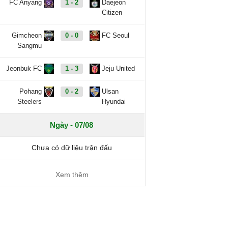
FC Anyang
1 - 2
Daejeon
Citizen
Gimcheon
0 - 0
FC Seoul
Sangmu
Jeonbuk FC
1 - 3
Jeju United
Pohang
0 - 2
Ulsan
Steelers
Hyundai
Ngày - 07/08
Chưa có dữ liệu trận đấu
Xem thêm