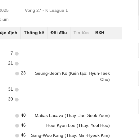
/2025
Vòng 27 - K League 1
dium
hận định
Thống kê
Đối đầu
Tin tức
BXH
7
21
23
Seung-Beom Ko (Kiến tạo: Hyun-Taek
Cho)
31
39
40
Matias Lacava (Thay: Jae-Seok Yoon)
46
Heui-Kyun Lee (Thay: Yool Heo)
46
Sang-Woo Kang (Thay: Min-Hyeok Kim)