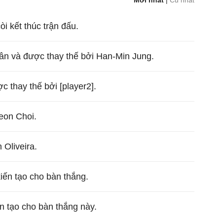
Mới nhất
|
Cũ nhất
còi kết thúc trận đấu.
sân và được thay thế bởi Han-Min Jung.
ợc thay thế bởi [player2].
eon Choi.
Oliveira.
iến tạo cho bàn thắng.
 tạo cho bàn thắng này.