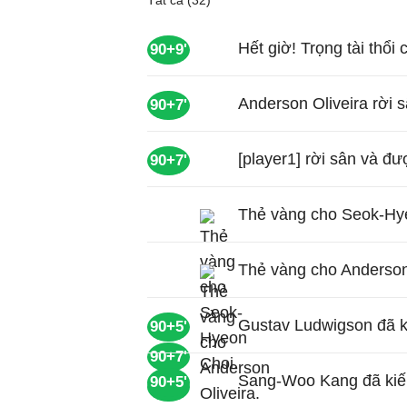
Tất cả (32)
Hết giờ! Trọng tài thổi 
90+9'
Anderson Oliveira rời 
90+7'
[player1] rời sân và đư
90+7'
Thẻ vàng cho Seok-Hy
Thẻ vàng cho Anderson 
Gustav Ludwigson đã k
90+5'
90+7'
Sang-Woo Kang đã kiến
90+5'
90+7'