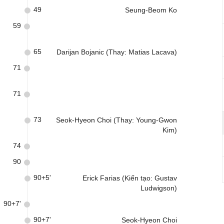
49
Seung-Beom Ko
59
65
Darijan Bojanic (Thay: Matias Lacava)
71
71
73
Seok-Hyeon Choi (Thay: Young-Gwon
Kim)
74
90
90+5'
Erick Farias (Kiến tạo: Gustav
Ludwigson)
90+7'
90+7'
Seok-Hyeon Choi