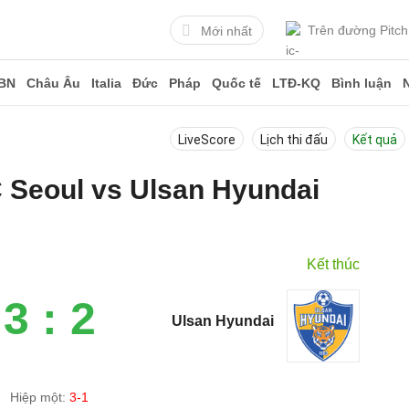
Trên đường Pitch
Mới nhất
BN
Châu Âu
Italia
Đức
Pháp
Quốc tế
LTĐ-KQ
Bình luận
LiveScore
Lịch thi đấu
Kết quả
C Seoul vs Ulsan Hyundai
5
Kết thúc
3 : 2
Ulsan Hyundai
Hiệp một:
3-1