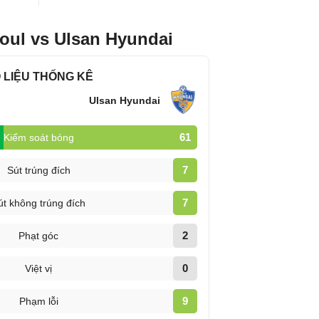
oul vs Ulsan Hyundai
 LIỆU THỐNG KÊ
Ulsan Hyundai
61
Kiểm soát bóng
7
Sút trúng đích
7
út không trúng đích
2
Phạt góc
0
Việt vị
9
Phạm lỗi