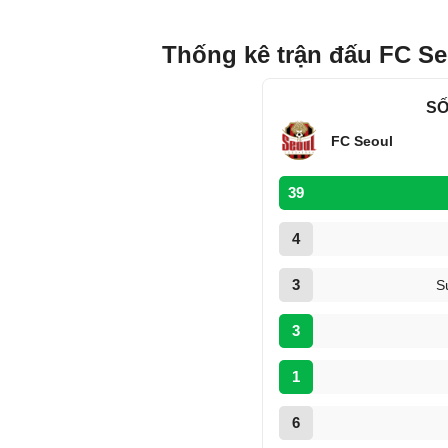
Thống kê trận đấu FC Se
SỐ
FC Seoul
39
4
3
S
3
1
6