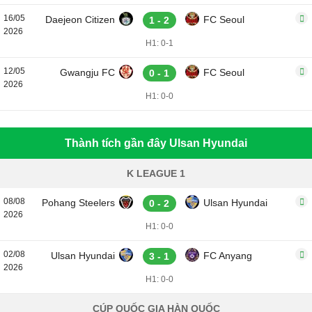
16/05
Daejeon Citizen
FC Seoul
1 - 2
2026
H1: 0-1
12/05
Gwangju FC
FC Seoul
0 - 1
2026
H1: 0-0
Thành tích gần đây Ulsan Hyundai
K LEAGUE 1
08/08
Pohang Steelers
Ulsan Hyundai
0 - 2
2026
H1: 0-0
02/08
Ulsan Hyundai
FC Anyang
3 - 1
2026
H1: 0-0
CÚP QUỐC GIA HÀN QUỐC