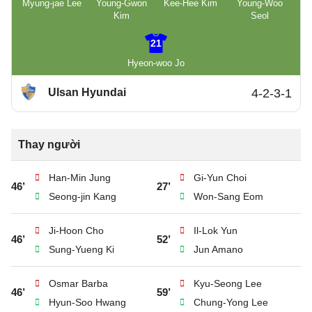
Myung-jae Lee
Young-Gwon
Kee-Hee Kim
Young-Woo
Kim
Seol
21
Hyeon-woo Jo
Ulsan Hyundai
4-2-3-1
Thay người
Han-Min Jung
Gi-Yun Choi
46’
27’
Seong-jin Kang
Won-Sang Eom
Ji-Hoon Cho
Il-Lok Yun
46’
52’
Sung-Yueng Ki
Jun Amano
Osmar Barba
Kyu-Seong Lee
46’
59’
Hyun-Soo Hwang
Chung-Yong Lee