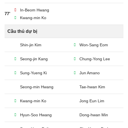
In-Beom Hwang
77’
Kwang-min Ko
Cầu thủ dự bị
Shin-jin Kim
Won-Sang Eom
Seong-jin Kang
Chung-Yong Lee
Sung-Yueng Ki
Jun Amano
Seong-min Hwang
Tae-hwan Kim
Kwang-min Ko
Jong Eun Lim
Hyun-Soo Hwang
Dong-hwan Min