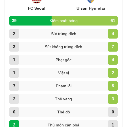
FC Seoul
Ulsan Hyundai
39
61
Kiểm soát bóng
2
4
Sút trúng đích
3
7
Sút không trúng đích
1
4
Phạt góc
1
2
Việt vị
7
8
Phạm lỗi
2
3
Thẻ vàng
0
0
Thẻ đỏ
2
1
Thủ môn cản phá