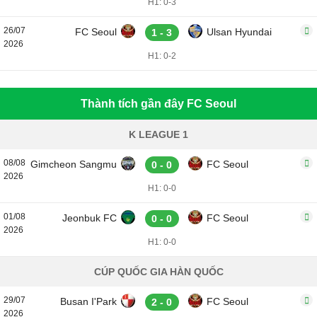
H1: 0-3
26/07
FC Seoul
Ulsan Hyundai
1 - 3
2026
H1: 0-2
Thành tích gần đây FC Seoul
K LEAGUE 1
08/08
Gimcheon Sangmu
FC Seoul
0 - 0
2026
H1: 0-0
01/08
Jeonbuk FC
FC Seoul
0 - 0
2026
H1: 0-0
CÚP QUỐC GIA HÀN QUỐC
29/07
Busan I'Park
FC Seoul
2 - 0
2026