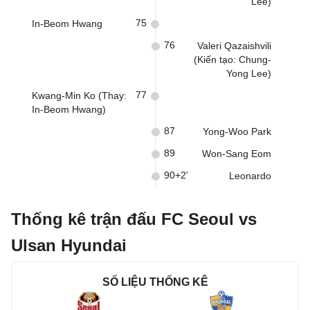
Lee)
75
In-Beom Hwang
76
Valeri Qazaishvili
(Kiến tạo: Chung-
Yong Lee)
77
Kwang-Min Ko (Thay:
In-Beom Hwang)
87
Yong-Woo Park
89
Won-Sang Eom
90+2'
Leonardo
Thống kê trận đấu FC Seoul vs
Ulsan Hyundai
SỐ LIỆU THỐNG KÊ