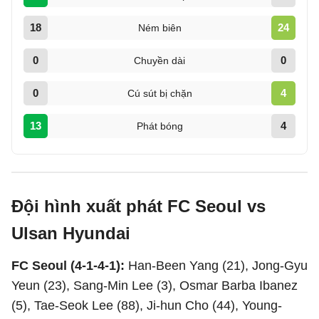
18
24
Ném biên
0
0
Chuyền dài
0
4
Cú sút bị chặn
13
4
Phát bóng
Đội hình xuất phát FC Seoul vs
Ulsan Hyundai
FC Seoul (4-1-4-1):
Han-Been Yang (21), Jong-Gyu
Yeun (23), Sang-Min Lee (3), Osmar Barba Ibanez
(5), Tae-Seok Lee (88), Ji-hun Cho (44), Young-