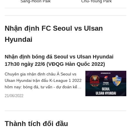
Sang-Hoon Paik
Chu-Young Park
Nhận định FC Seoul vs Ulsan
Hyundai
Nhận định bóng đá Seoul vs Ulsan Hyundai
17h30 ngày 22/6 (VĐQG Hàn Quốc 2022)
Chuyên gia nhận định châu Á Seoul vs
Ulsan Hyundai trận đấu K-League 1 2022
hôm nay: bóng đá, tư vấn - dự đoán kết
quả, phân tích - thống kê tỷ lệ từ nguồn
21/06/2022
uy tín.
Thành tích đối đầu