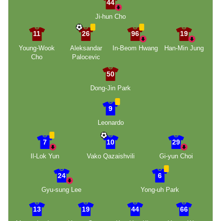
44
Ji-hun Cho
11
26
96
19
Young-Wook
Aleksandar
In-Beom Hwang
Han-Min Jung
Cho
Palocevic
50
Dong-Jin Park
9
Leonardo
7
10
29
Il-Lok Yun
Vako Qazaishvili
Gi-yun Choi
24
6
Gyu-sung Lee
Yong-uh Park
13
19
44
66