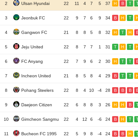
2
Ulsan Hyundai
22
11
4
7
5
37
H
B
T
3
Jeonbuk FC
22
9
7
6
9
34
B
H
T
4
Gangwon FC
21
8
8
5
8
32
H
T
H
5
Jeju United
22
8
7
7
1
31
T
H
T
6
FC Anyang
22
7
9
6
2
30
H
T
T
7
Incheon United
21
8
5
8
4
29
B
T
T
8
Pohang Steelers
22
8
4
10
-4
28
B
B
B
9
Daejeon Citizen
22
6
8
8
3
26
H
H
B
10
Gimcheon Sangmu
22
4
12
6
-6
24
B
H
T
11
Bucheon FC 1995
22
5
9
8
-4
24
B
B
H