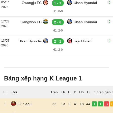
05/07
Gwangju FC
Ulsan Hyundai
1 - 1
2026
H1: 0-0
17/05
Gangwon FC
Ulsan Hyundai
2 - 0
2026
H1: 2-0
13/05
Ulsan Hyundai
Jeju United
2 - 1
2026
H1: 2-0
Bảng xếp hạng K League 1
TT
Đội
5 trận gần 
1
FC Seoul
22
13
5
4
18
44
T
T
B