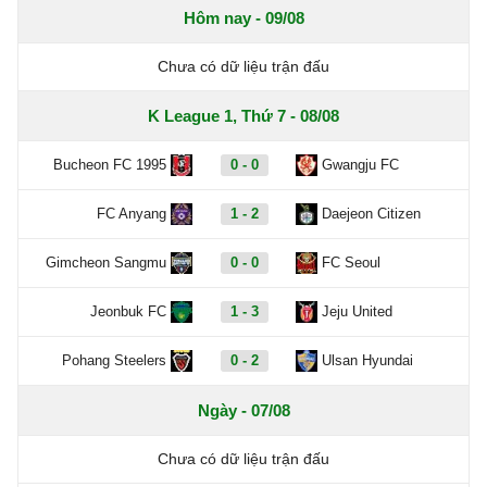
Hôm nay - 09/08
Chưa có dữ liệu trận đấu
K League 1, Thứ 7 - 08/08
Bucheon FC 1995
0 - 0
Gwangju FC
FC Anyang
1 - 2
Daejeon Citizen
Gimcheon Sangmu
0 - 0
FC Seoul
Jeonbuk FC
1 - 3
Jeju United
Pohang Steelers
0 - 2
Ulsan Hyundai
Ngày - 07/08
Chưa có dữ liệu trận đấu