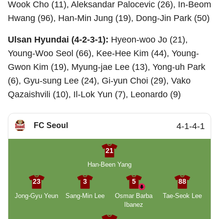
Wook Cho (11), Aleksandar Palocevic (26), In-Beom
Hwang (96), Han-Min Jung (19), Dong-Jin Park (50)
Ulsan Hyundai (4-2-3-1):
Hyeon-woo Jo (21),
Young-Woo Seol (66), Kee-Hee Kim (44), Young-
Gwon Kim (19), Myung-jae Lee (13), Yong-uh Park
(6), Gyu-sung Lee (24), Gi-yun Choi (29), Vako
Qazaishvili (10), Il-Lok Yun (7), Leonardo (9)
FC Seoul
4-1-4-1
21
Han-Been Yang
23
3
5
88
Jong-Gyu Yeun
Sang-Min Lee
Osmar Barba
Tae-Seok Lee
Ibanez