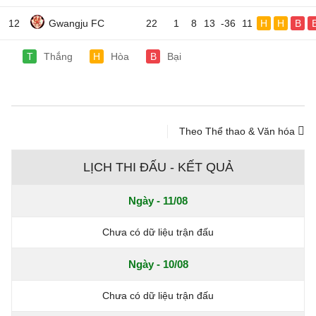
12
Gwangju FC
22
1
8
13
-36
11
H
H
B
T
Thắng
H
Hòa
B
Bại
Theo Thể thao & Văn hóa
LỊCH THI ĐẤU - KẾT QUẢ
Ngày - 11/08
Chưa có dữ liệu trận đấu
Ngày - 10/08
Chưa có dữ liệu trận đấu