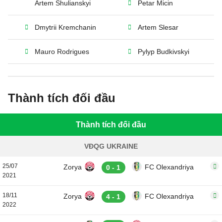
Artem Shulianskyi
Petar Micin
Dmytrii Kremchanin
Artem Slesar
Mauro Rodrigues
Pylyp Budkivskyi
Thành tích đối đầu
Thành tích đối đầu
VĐQG UKRAINE
25/07
Zorya
FC Olexandriya
0 - 1
2021
18/11
Zorya
FC Olexandriya
4 - 1
2022