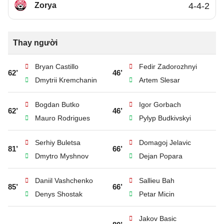
Zorya
4-4-2
Thay người
Bryan Castillo
Fedir Zadorozhnyi
62’
46’
Dmytrii Kremchanin
Artem Slesar
Bogdan Butko
Igor Gorbach
62’
46’
Mauro Rodrigues
Pylyp Budkivskyi
Serhiy Buletsa
Domagoj Jelavic
81’
66’
Dmytro Myshnov
Dejan Popara
Daniil Vashchenko
Sallieu Bah
85’
66’
Denys Shostak
Petar Micin
Jakov Basic