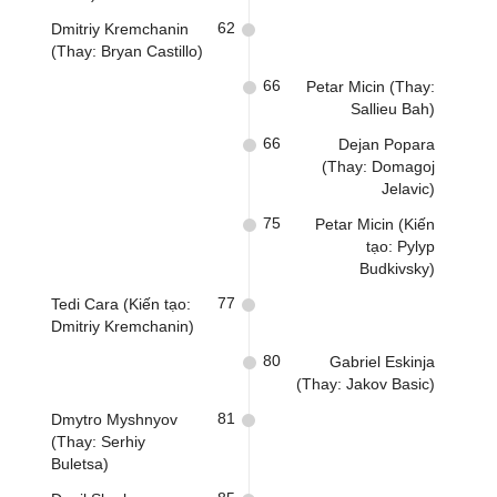
62
Dmitriy Kremchanin
(Thay: Bryan Castillo)
66
Petar Micin (Thay:
Sallieu Bah)
66
Dejan Popara
(Thay: Domagoj
Jelavic)
75
Petar Micin (Kiến
tạo: Pylyp
Budkivsky)
77
Tedi Cara (Kiến tạo:
Dmitriy Kremchanin)
80
Gabriel Eskinja
(Thay: Jakov Basic)
81
Dmytro Myshnyov
(Thay: Serhiy
Buletsa)