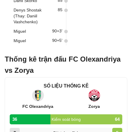
85
Danil Skorko
85
Denys Shostak
(Thay: Daniil
Vashchenko)
90+3'
Miguel
90+5'
Miguel
Thống kê trận đấu FC Olexandriya
vs Zorya
SỐ LIỆU THỐNG KÊ
FC Olexandriya
Zorya
36
64
Kiểm soát bóng