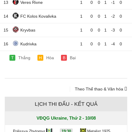
13
Veres Rivne
1
0
0
1
-1
0
14
FC Kolos Kovalivka
1
0
0
1
-2
0
15
Kryvbas
1
0
0
1
-3
0
16
Kudrivka
1
0
0
1
-4
0
T
Thắng
H
Hòa
B
Bại
Theo Thể thao & Văn hóa
LỊCH THI ĐẤU - KẾT QUẢ
VĐQG Ukraine, Thứ 2 - 10/08
Polissya Zhytomyr
19:30
Metalist 1925