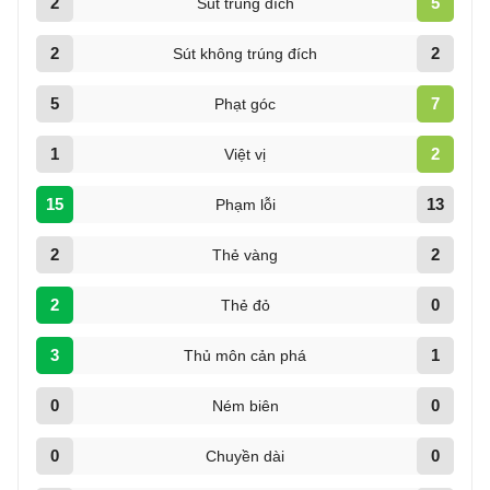
2
5
Sút trúng đích
2
2
Sút không trúng đích
5
7
Phạt góc
1
2
Việt vị
15
13
Phạm lỗi
2
2
Thẻ vàng
2
0
Thẻ đỏ
3
1
Thủ môn cản phá
0
0
Ném biên
0
0
Chuyền dài