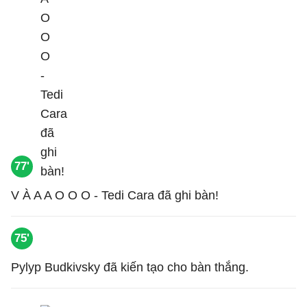
77'
V À A A O O O - Tedi Cara đã ghi bàn!
75'
Pylyp Budkivsky đã kiến tạo cho bàn thắng.