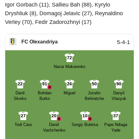
Igor Gorbach (11), Sallieu Bah (88), Kyrylo
Dryshliuk (8), Domagoj Jelavic (27), Reynaldino
Verley (70), Fedir Zadorozhnyi (17)
FC Olexandriya
5-4-1
72
Nazar Makarenko
22
91
26
50
90
Danil
Bohdan
Miguel
Jocelin
Danyil
Skorko
Butko
Behiratche
Vlasyuk
27
20
10
37
Tedi Cara
Daniil
Sergiy Buletsa
Pape Ndiaga
Vashchenko
Yade