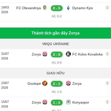
19/03
FC Olexandriya
Dynamo Kyiv
0 - 5
2026
H1: 0-2
Thành tích gần đây Zorya
VĐQG UKRAINE
31/07
Zorya
FC Kolos Kovalivka
2 - 0
2026
H1: 0-0
GIAO HỮU
23/07
Goztepe
Zorya
2 - 1
2026
H1: 1-0
15/07
Zorya
Konyaspor
1 - 2
2026
H1: 0-1