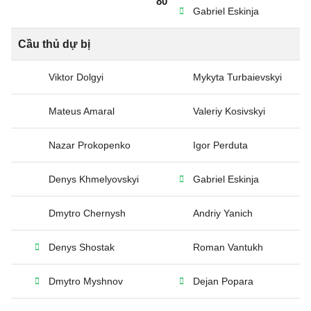
80’
Gabriel Eskinja
Cầu thủ dự bị
Viktor Dolgyi
Mykyta Turbaievskyi
Mateus Amaral
Valeriy Kosivskyi
Nazar Prokopenko
Igor Perduta
Denys Khmelyovskyi
Gabriel Eskinja
Dmytro Chernysh
Andriy Yanich
Denys Shostak
Roman Vantukh
Dmytro Myshnov
Dejan Popara