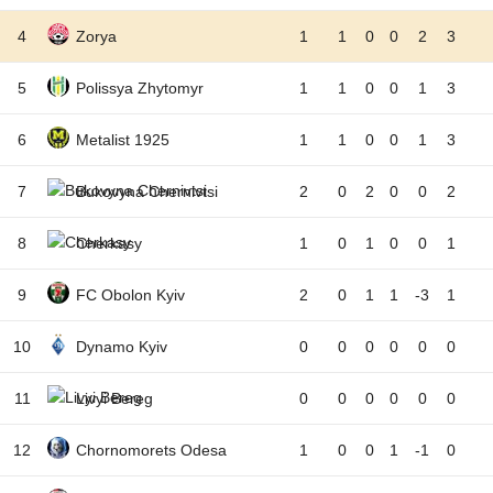
4
Zorya
1
1
0
0
2
3
5
Polissya Zhytomyr
1
1
0
0
1
3
6
Metalist 1925
1
1
0
0
1
3
7
Bukovyna Chernivtsi
2
0
2
0
0
2
8
Cherkasy
1
0
1
0
0
1
9
FC Obolon Kyiv
2
0
1
1
-3
1
10
Dynamo Kyiv
0
0
0
0
0
0
11
Livyi Bereg
0
0
0
0
0
0
12
Chornomorets Odesa
1
0
0
1
-1
0