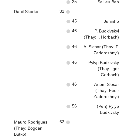
25
Sallieu Bah
31
Danil Skorko
45
Juninho
46
P. Budkivskyi
(Thay: I. Horbach)
46
A. Slesar (Thay: F.
Zadorozhnyi)
46
Pylyp Budkivsky
(Thay: Igor
Gorbach)
46
Artem Slesar
(Thay: Fedir
Zadorozhnyi)
56
(Pen) Pylyp
Budkivsky
62
Mauro Rodrigues
(Thay: Bogdan
Butko)