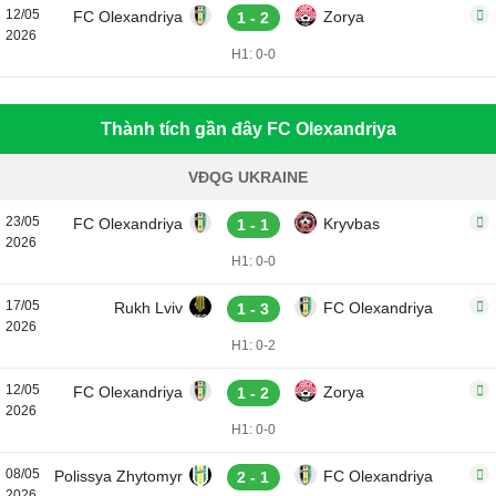
12/05
FC Olexandriya
Zorya
1 - 2
2026
H1: 0-0
Thành tích gần đây FC Olexandriya
VĐQG UKRAINE
23/05
FC Olexandriya
Kryvbas
1 - 1
2026
H1: 0-0
17/05
Rukh Lviv
FC Olexandriya
1 - 3
2026
H1: 0-2
12/05
FC Olexandriya
Zorya
1 - 2
2026
H1: 0-0
08/05
Polissya Zhytomyr
FC Olexandriya
2 - 1
2026