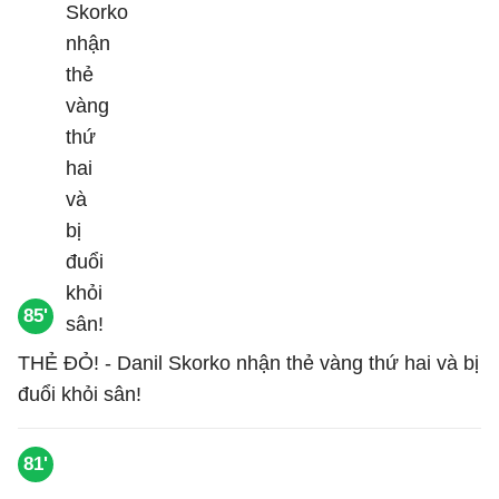
85'
THẺ ĐỎ! - Danil Skorko nhận thẻ vàng thứ hai và bị
đuổi khỏi sân!
81'