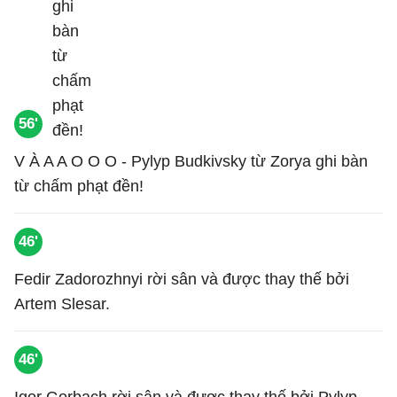
56'
V À A A O O O - Pylyp Budkivsky từ Zorya ghi bàn
từ chấm phạt đền!
46'
Fedir Zadorozhnyi rời sân và được thay thế bởi
Artem Slesar.
46'