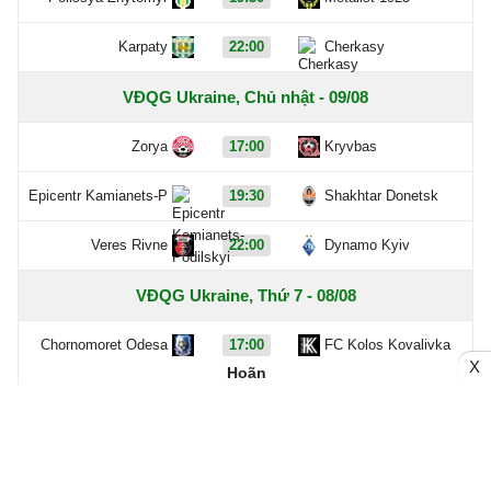
Karpaty
22:00
Cherkasy
VĐQG Ukraine, Chủ nhật - 09/08
Zorya
17:00
Kryvbas
Epicentr Kamianets-P
19:30
Shakhtar Donetsk
Veres Rivne
22:00
Dynamo Kyiv
VĐQG Ukraine, Thứ 7 - 08/08
Chornomoret Odesa
17:00
FC Kolos Kovalivka
X
Hoãn
Livyi Bereg
0 - 0
Kudrivka
Bukovyna Chernivtsi
0 - 0
FC Obolon Kyiv