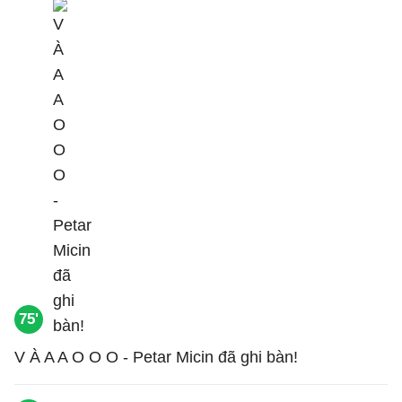
75'
V À A A O O O - Petar Micin đã ghi bàn!