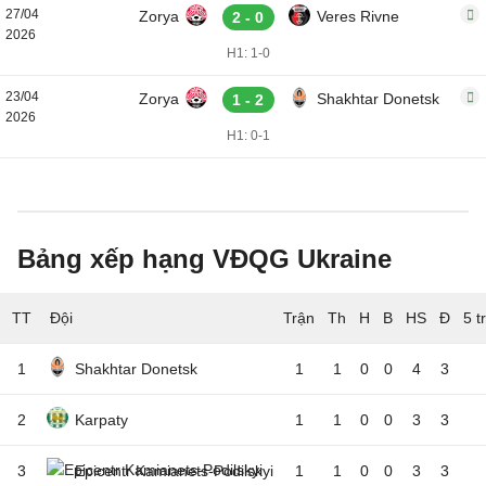
27/04
Zorya
Veres Rivne
2 - 0
2026
H1: 1-0
23/04
Zorya
Shakhtar Donetsk
1 - 2
2026
H1: 0-1
Bảng xếp hạng VĐQG Ukraine
TT
Đội
5 t
1
Shakhtar Donetsk
1
1
0
0
4
3
2
Karpaty
1
1
0
0
3
3
3
Epicentr Kamianets-Podilskyi
1
1
0
0
3
3