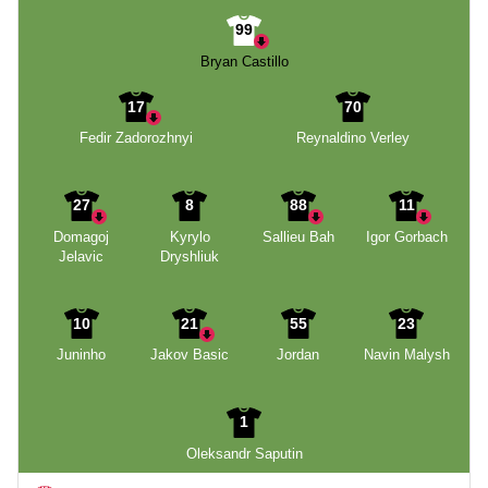
99
Bryan Castillo
17
70
Fedir Zadorozhnyi
Reynaldino Verley
27
8
88
11
Domagoj
Kyrylo
Sallieu Bah
Igor Gorbach
Jelavic
Dryshliuk
10
21
55
23
Juninho
Jakov Basic
Jordan
Navin Malysh
1
Oleksandr Saputin