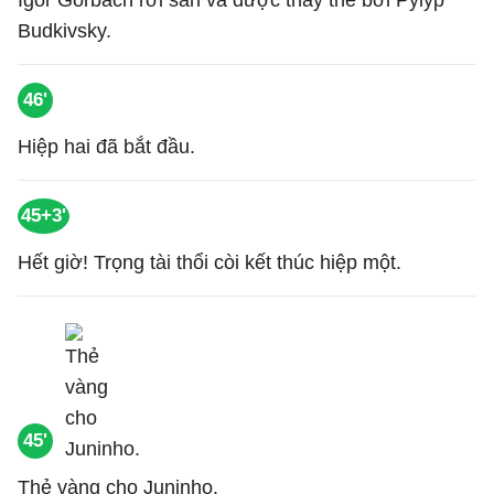
Igor Gorbach rời sân và được thay thế bởi Pylyp
Budkivsky.
46'
Hiệp hai đã bắt đầu.
45+3'
Hết giờ! Trọng tài thổi còi kết thúc hiệp một.
45'
Thẻ vàng cho Juninho.