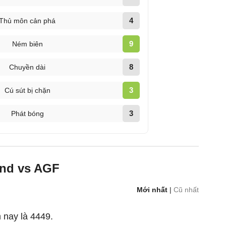
4
Thủ môn cản phá
9
Ném biên
8
Chuyền dài
3
Cú sút bị chặn
3
Phát bóng
and vs AGF
Mới nhất
|
Cũ nhất
 nay là 4449.