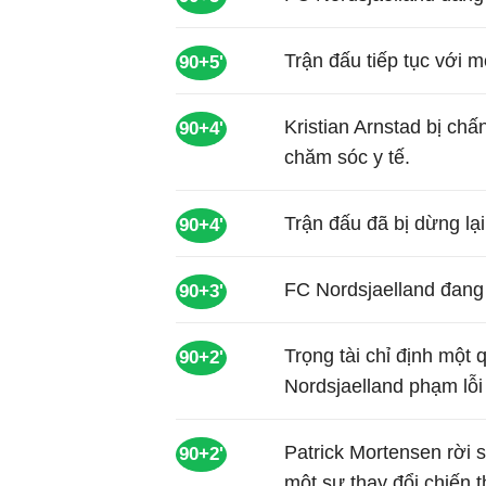
Trận đấu tiếp tục với m
90+5'
Kristian Arnstad bị ch
90+4'
chăm sóc y tế.
Trận đấu đã bị dừng lại
90+4'
FC Nordsjaelland đang 
90+3'
Trọng tài chỉ định một 
90+2'
Nordsjaelland phạm lỗi
Patrick Mortensen rời 
90+2'
một sự thay đổi chiến t