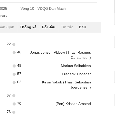
/2025
Vòng 10 - VĐQG Đan Mạch
 Park
hận định
Thống kê
Đối đầu
Tin tức
BXH
22
46
Jonas Jensen-Abbew (Thay: Rasmus
Carstensen)
49
Markus Solbakken
57
Frederik Tingager
62
Kevin Yakob (Thay: Sebastian
Joergensen)
67
70
(Pen) Kristian Arnstad
73