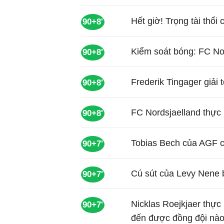
Hết giờ! Trọng tài thổi 
90+8'
Kiểm soát bóng: FC No
90+8'
Frederik Tingager giải 
90+8'
FC Nordsjaelland thực
90+8'
Tobias Bech của AGF c
90+7'
Cú sút của Levy Nene b
90+7'
Nicklas Roejkjaer thực
90+7'
đến được đồng đội nào