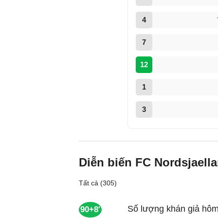
4
7
12
1
3
Diễn biến FC Nordsjaell
Tất cả (305)
Số lượng khán giả hôm
90+8'