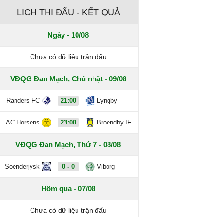
LỊCH THI ĐẤU - KẾT QUẢ
Ngày - 10/08
Chưa có dữ liệu trận đấu
VĐQG Đan Mạch, Chủ nhật - 09/08
Randers FC
21:00
Lyngby
AC Horsens
23:00
Broendby IF
VĐQG Đan Mạch, Thứ 7 - 08/08
Soenderjysk
0 - 0
Viborg
Hôm qua - 07/08
Chưa có dữ liệu trận đấu