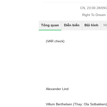
CN, 23:00 28/09
Right To Dream
Tổng quan
Diễn biến
Đội hình
N
(VAR check)
Alexander Lind
Villum Berthelsen (Thay: Ola Solbakken)