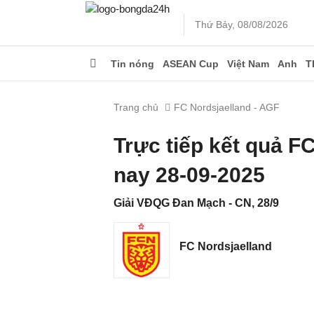
Thứ Bảy, 08/08/2026
Tin nóng
ASEAN Cup
Việt Nam
Anh
T
Trang chủ
FC Nordsjaelland - AGF
Trực tiếp kết quả 
nay 28-09-2025
Giải VĐQG Đan Mạch - CN, 28/9
FC Nordsjaelland