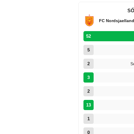
SỐ
FC Nordsjaellan
52
5
2
S
3
2
13
1
0