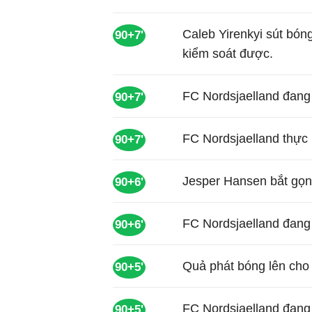
Caleb Yirenkyi sút bó
90+7'
kiểm soát được.
FC Nordsjaelland đang 
90+7'
FC Nordsjaelland thực
90+7'
Jesper Hansen bắt gọn 
90+6'
FC Nordsjaelland đang 
90+6'
Quả phát bóng lên cho
90+5'
FC Nordsjaelland đang 
90+5'