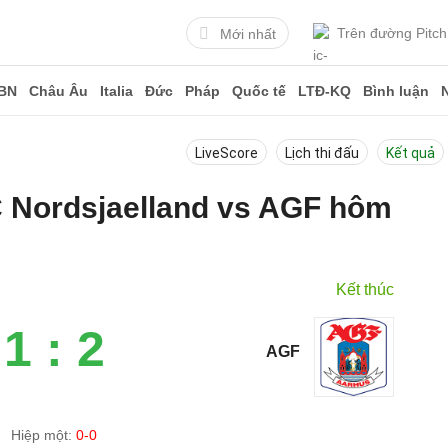
Trên đường Pitch
Mới nhất
BN
Châu Âu
Italia
Đức
Pháp
Quốc tế
LTĐ-KQ
Bình luận
LiveScore
Lịch thi đấu
Kết quả
FC Nordsjaelland vs AGF hôm
Kết thúc
1 : 2
AGF
Hiệp một:
0-0