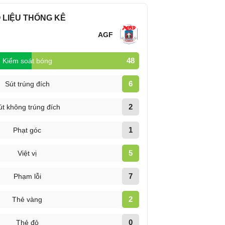
 LIỆU THỐNG KÊ
d
AGF
48
Kiểm soát bóng
6
Sút trúng đích
2
út không trúng đích
1
Phạt góc
5
Việt vị
7
Phạm lỗi
2
Thẻ vàng
0
Thẻ đỏ