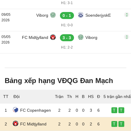
H1: 3-1
09/05
Viborg
SoenderjyskE
0 - 1
2026
H1: 0-0
05/05
FC Midtjylland
Viborg
3 - 3
2026
H1: 2-2
Bảng xếp hạng VĐQG Đan Mạch
TT
Đội
5 trận gần nhấ
1
FC Copenhagen
2
2
0
0
3
6
T
T
2
FC Midtjylland
2
2
0
0
2
6
T
T