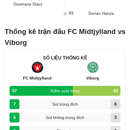
Ousmane Diao)
89
Dorian Hanza
Thống kê trận đấu FC Midtjylland vs
Viborg
SỐ LIỆU THỐNG KÊ
FC Midtjylland
Viborg
57
43
Kiểm soát bóng
7
6
Sút trúng đích
5
3
Sút không trúng đích