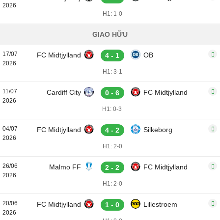
2026
H1: 1-0
GIAO HỮU
17/07
FC Midtjylland
OB
4 - 1
2026
H1: 3-1
11/07
Cardiff City
FC Midtjylland
0 - 6
2026
H1: 0-3
04/07
FC Midtjylland
Silkeborg
4 - 2
2026
H1: 2-0
26/06
Malmo FF
FC Midtjylland
2 - 2
2026
H1: 2-0
20/06
FC Midtjylland
Lillestroem
1 - 0
2026