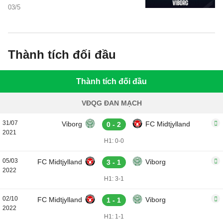
phân tích tỷ số trận đấu.
03/5
Thành tích đối đầu
Thành tích đối đầu
VĐQG ĐAN MẠCH
31/07
Viborg
FC Midtjylland
0 - 2
2021
H1: 0-0
05/03
FC Midtjylland
Viborg
3 - 1
2022
H1: 3-1
02/10
FC Midtjylland
Viborg
1 - 1
2022
H1: 1-1