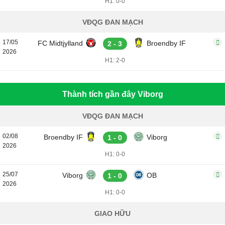
H1: 0-0
VĐQG ĐAN MẠCH
17/05
FC Midtjylland
Broendby IF
2 - 3
2026
H1: 2-0
Thành tích gần đây Viborg
VĐQG ĐAN MẠCH
02/08
Broendby IF
Viborg
1 - 0
2026
H1: 0-0
25/07
Viborg
OB
1 - 0
2026
H1: 0-0
GIAO HỮU