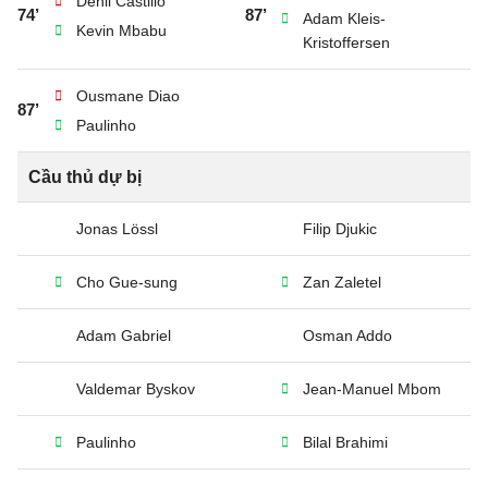
Denil Castillo
74’
87’
Adam Kleis-
Kevin Mbabu
Kristoffersen
Ousmane Diao
87’
Paulinho
Cầu thủ dự bị
Jonas Lössl
Filip Djukic
Cho Gue-sung
Zan Zaletel
Adam Gabriel
Osman Addo
Valdemar Byskov
Jean-Manuel Mbom
Paulinho
Bilal Brahimi