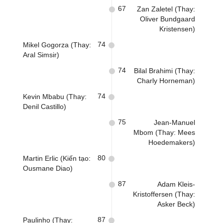
67
Zan Zaletel (Thay:
Oliver Bundgaard
Kristensen)
74
Mikel Gogorza (Thay:
Aral Simsir)
74
Bilal Brahimi (Thay:
Charly Horneman)
74
Kevin Mbabu (Thay:
Denil Castillo)
75
Jean-Manuel
Mbom (Thay: Mees
Hoedemakers)
80
Martin Erlic (Kiến tạo:
Ousmane Diao)
87
Adam Kleis-
Kristoffersen (Thay:
Asker Beck)
87
Paulinho (Thay: