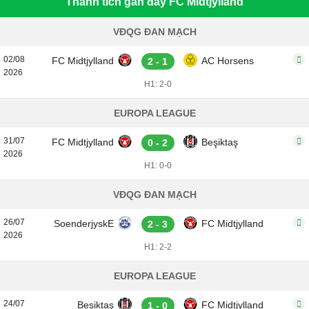
Thành tích gần đây FC Midtjylland
VĐQG ĐAN MẠCH
02/08
FC Midtjylland
AC Horsens
2 - 1
2026
H1: 2-0
EUROPA LEAGUE
31/07
FC Midtjylland
Beşiktaş
0 - 2
2026
H1: 0-0
VĐQG ĐAN MẠCH
26/07
SoenderjyskE
FC Midtjylland
2 - 3
2026
H1: 2-2
EUROPA LEAGUE
24/07
Beşiktaş
FC Midtjylland
1 - 0