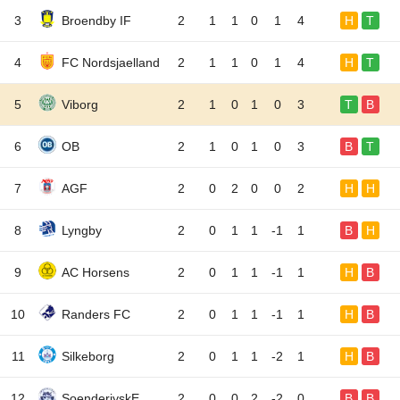
3
Broendby IF
2
1
1
0
1
4
H
T
4
FC Nordsjaelland
2
1
1
0
1
4
H
T
5
Viborg
2
1
0
1
0
3
T
B
6
OB
2
1
0
1
0
3
B
T
7
AGF
2
0
2
0
0
2
H
H
8
Lyngby
2
0
1
1
-1
1
B
H
9
AC Horsens
2
0
1
1
-1
1
H
B
10
Randers FC
2
0
1
1
-1
1
H
B
11
Silkeborg
2
0
1
1
-2
1
H
B
12
SoenderjyskE
2
0
0
2
-2
0
B
B