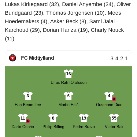
Lukas Kirkegaard (32), Daniel Anyembe (24), Oliver
Bundgaard (23), Thomas Jorgensen (10), Mees
Hoedemakers (4), Asker Beck (8), Sami Jalal
Karchoud (29), Dorian Hanza (19), Charly Nouck
(11)
FC Midtjylland
3-4-2-1
16
Elías Rafn Ólafsson
3
6
4
Han-Beom Lee
Martin Erlić
Ousmane Diao
11
8
19
55
Darío Osorio
Philip Billing
Pedro Bravo
Victor Bak