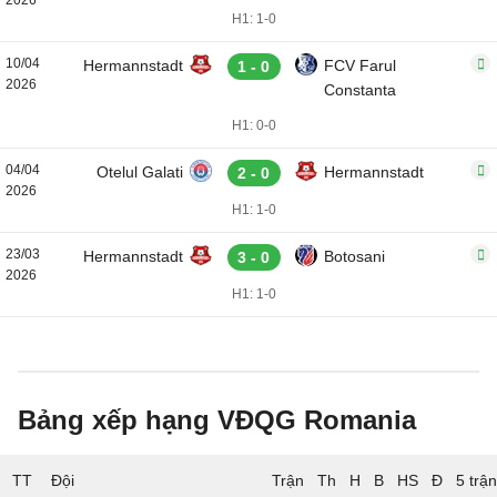
2026
H1: 1-0
10/04
Hermannstadt
FCV Farul
1 - 0
2026
Constanta
H1: 0-0
04/04
Otelul Galati
Hermannstadt
2 - 0
2026
H1: 1-0
23/03
Hermannstadt
Botosani
3 - 0
2026
H1: 1-0
Bảng xếp hạng VĐQG Romania
TT
Đội
5 trậ