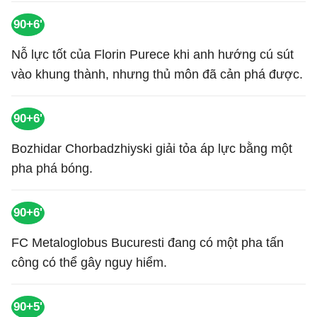
90+6'
Nỗ lực tốt của Florin Purece khi anh hướng cú sút
vào khung thành, nhưng thủ môn đã cản phá được.
90+6'
Bozhidar Chorbadzhiyski giải tỏa áp lực bằng một
pha phá bóng.
90+6'
FC Metaloglobus Bucuresti đang có một pha tấn
công có thể gây nguy hiểm.
90+5'