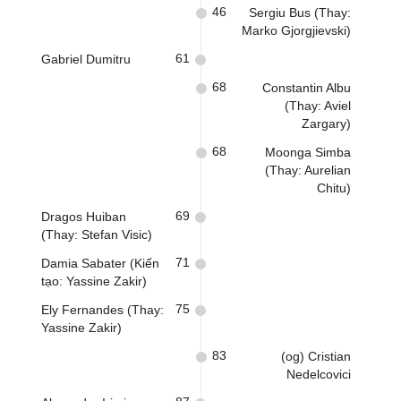
46
Sergiu Bus (Thay:
Marko Gjorgjievski)
61
Gabriel Dumitru
68
Constantin Albu
(Thay: Aviel
Zargary)
68
Moonga Simba
(Thay: Aurelian
Chitu)
69
Dragos Huiban
(Thay: Stefan Visic)
71
Damia Sabater (Kiến
tạo: Yassine Zakir)
75
Ely Fernandes (Thay:
Yassine Zakir)
83
(og) Cristian
Nedelcovici