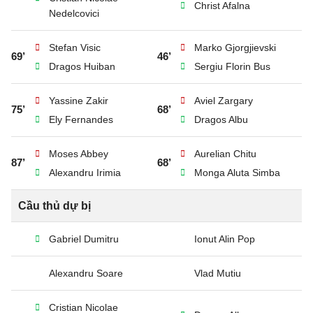
Christ Afalna
Nedelcovici
Stefan Visic
Marko Gjorgjievski
69’
46’
Dragos Huiban
Sergiu Florin Bus
Yassine Zakir
Aviel Zargary
75’
68’
Ely Fernandes
Dragos Albu
Moses Abbey
Aurelian Chitu
87’
68’
Alexandru Irimia
Monga Aluta Simba
Cầu thủ dự bị
Gabriel Dumitru
Ionut Alin Pop
Alexandru Soare
Vlad Mutiu
Cristian Nicolae