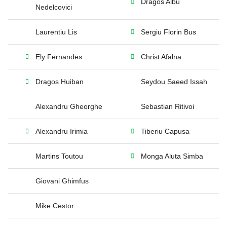
Dragos Albu
Nedelcovici
Laurentiu Lis
Sergiu Florin Bus
Ely Fernandes
Christ Afalna
Dragos Huiban
Seydou Saeed Issah
Alexandru Gheorghe
Sebastian Ritivoi
Alexandru Irimia
Tiberiu Capusa
Martins Toutou
Monga Aluta Simba
Giovani Ghimfus
Mike Cestor