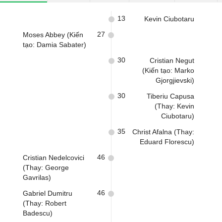
13
Kevin Ciubotaru
27
Moses Abbey (Kiến
tạo: Damia Sabater)
30
Cristian Negut
(Kiến tạo: Marko
Gjorgjievski)
30
Tiberiu Capusa
(Thay: Kevin
Ciubotaru)
35
Christ Afalna (Thay:
Eduard Florescu)
46
Cristian Nedelcovici
(Thay: George
Gavrilas)
46
Gabriel Dumitru
(Thay: Robert
Badescu)