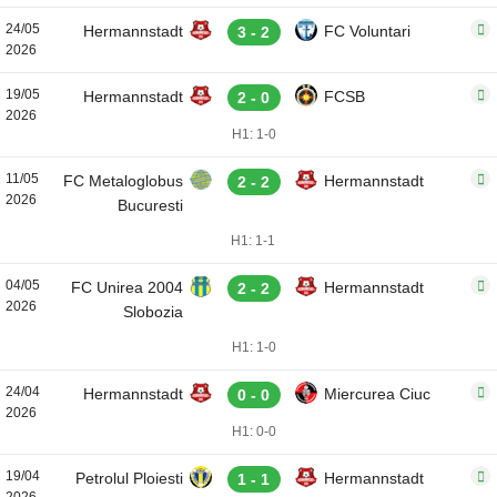
24/05
Hermannstadt
FC Voluntari
3 - 2
2026
19/05
Hermannstadt
FCSB
2 - 0
2026
H1: 1-0
11/05
FC Metaloglobus
Hermannstadt
2 - 2
2026
Bucuresti
H1: 1-1
04/05
FC Unirea 2004
Hermannstadt
2 - 2
2026
Slobozia
H1: 1-0
24/04
Hermannstadt
Miercurea Ciuc
0 - 0
2026
H1: 0-0
19/04
Petrolul Ploiesti
Hermannstadt
1 - 1