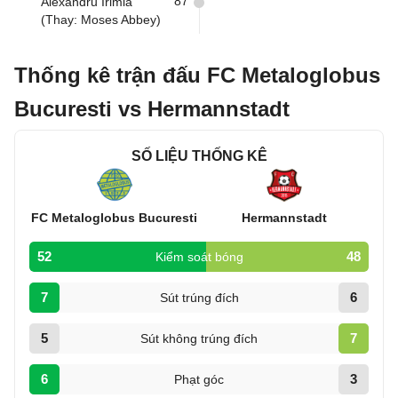
87
Alexandru Irimia
(Thay: Moses Abbey)
Thống kê trận đấu FC Metaloglobus
Bucuresti vs Hermannstadt
SỐ LIỆU THỐNG KÊ
FC Metaloglobus Bucuresti
Hermannstadt
52
48
Kiểm soát bóng
7
6
Sút trúng đích
5
7
Sút không trúng đích
6
3
Phạt góc