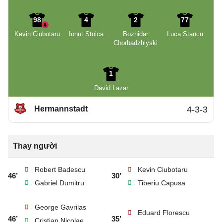
98
4
2
77
Kevin Ciubotaru
Ionut Stoica
Bozhidar
Luca Stancu
Chorbadzhiyski
1
David Lazar
Hermannstadt
4-3-3
Thay người
Robert Badescu
Kevin Ciubotaru
46’
30’
Gabriel Dumitru
Tiberiu Capusa
George Gavrilas
Eduard Florescu
46’
35’
Cristian Nicolae