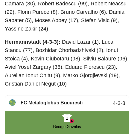
Camara (30), Robert Badescu (99), Robert Neacsu
(22), Florin Purece (8), Bruno Carvalho (6), Damia
Sabater (5), Moses Abbey (17), Stefan Visic (9),
Yassine Zakir (24)
Hermannstadt (4-3-3):
David Lazar (1), Luca
Stancu (77), Bozhidar Chorbadzhiyski (2), Ionut
Stoica (4), Kevin Ciubotaru (98), Silviu Balaure (96),
Aviel Yosef Zargary (36), Eduard Florescu (23),
Aurelian Ionut Chitu (9), Marko Gjorgjievski (19),
Cristian Daniel Negut (10)
FC Metaloglobus Bucuresti
4-3-3
1
George Gavrilas