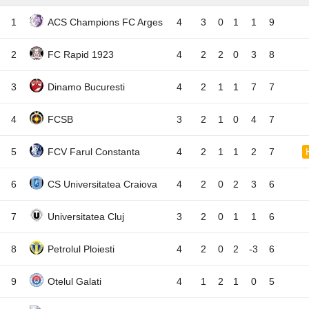
1
ACS Champions FC Arges
4
3
0
1
1
9
2
FC Rapid 1923
4
2
2
0
3
8
3
Dinamo Bucuresti
4
2
1
1
7
7
4
FCSB
3
2
1
0
4
7
5
FCV Farul Constanta
4
2
1
1
2
7
6
CS Universitatea Craiova
4
2
0
2
3
6
7
Universitatea Cluj
3
2
0
1
1
6
8
Petrolul Ploiesti
4
2
0
2
-3
6
9
Otelul Galati
4
1
2
1
0
5