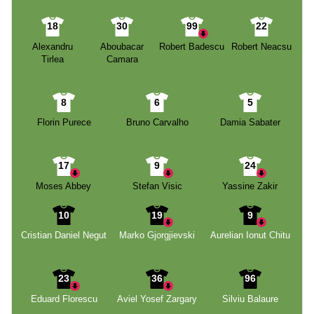
18
30
99
22
Alexandru
Aboubacar
Robert Badescu
Robert Neacsu
Tirlea
Camara
8
6
5
Florin Purece
Bruno Carvalho
Damia Sabater
17
9
24
Moses Abbey
Stefan Visic
Yassine Zakir
10
19
9
Cristian Daniel Negut
Marko Gjorgjievski
Aurelian Ionut Chitu
23
36
96
Eduard Florescu
Aviel Yosef Zargary
Silviu Balaure