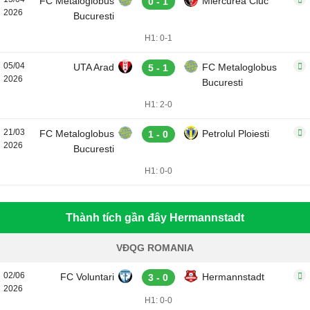
FC Metaloglobus
Miercurea Ciuc
0 - 1
2026
Bucuresti
H1: 0-1
05/04
UTA Arad
FC Metaloglobus
5 - 1
2026
Bucuresti
H1: 2-0
21/03
FC Metaloglobus
Petrolul Ploiesti
1 - 0
2026
Bucuresti
H1: 0-0
Thành tích gần đây Hermannstadt
VĐQG ROMANIA
02/06
FC Voluntari
Hermannstadt
3 - 0
2026
H1: 0-0