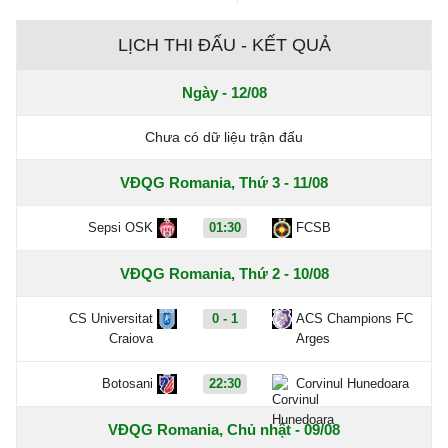
LỊCH THI ĐẤU - KẾT QUẢ
Ngày - 12/08
Chưa có dữ liệu trận đấu
VĐQG Romania, Thứ 3 - 11/08
Sepsi OSK
01:30
FCSB
VĐQG Romania, Thứ 2 - 10/08
CS Universitat
0 - 1
ACS Champions FC
Craiova
Arges
Botosani
22:30
Corvinul Hunedoara
VĐQG Romania, Chủ nhật - 09/08