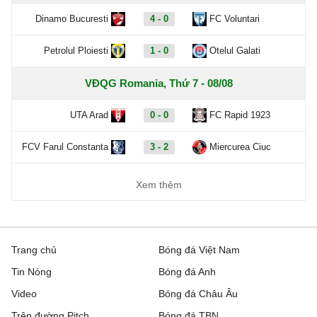
Dinamo Bucuresti
4 - 0
FC Voluntari
Petrolul Ploiesti
1 - 0
Otelul Galati
VĐQG Romania, Thứ 7 - 08/08
UTA Arad
0 - 0
FC Rapid 1923
FCV Farul Constanta
3 - 2
Miercurea Ciuc
Xem thêm
Trang chủ
Bóng đá Việt Nam
Tin Nóng
Bóng đá Anh
Video
Bóng đá Châu Âu
Trên đường Pitch
Bóng đá TBN