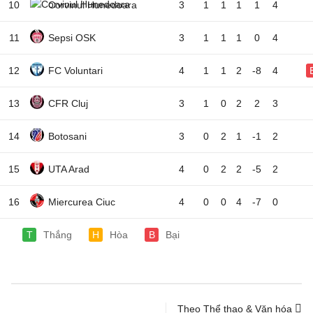
10
Corvinul Hunedoara
3
1
1
1
1
4
11
Sepsi OSK
3
1
1
1
0
4
12
FC Voluntari
4
1
1
2
-8
4
13
CFR Cluj
3
1
0
2
2
3
14
Botosani
3
0
2
1
-1
2
15
UTA Arad
4
0
2
2
-5
2
16
Miercurea Ciuc
4
0
0
4
-7
0
T
Thắng
H
Hòa
B
Bại
Theo Thể thao & Văn hóa