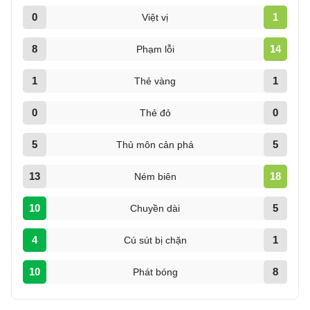
0
1
Việt vị
8
14
Phạm lỗi
1
1
Thẻ vàng
0
0
Thẻ đỏ
5
5
Thủ môn cản phá
13
18
Ném biên
10
5
Chuyền dài
4
1
Cú sút bị chặn
10
8
Phát bóng