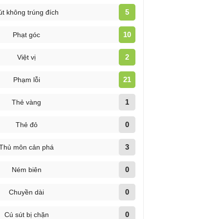
5
út không trúng đích
10
Phạt góc
2
Việt vị
21
Phạm lỗi
1
Thẻ vàng
0
Thẻ đỏ
3
Thủ môn cản phá
0
Ném biên
0
Chuyền dài
0
Cú sút bị chặn