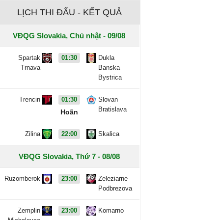
LỊCH THI ĐẤU - KẾT QUẢ
VĐQG Slovakia, Chủ nhật - 09/08
Spartak
01:30
Dukla
Trnava
Banska
Bystrica
Trencin
01:30
Slovan
Bratislava
Hoãn
Zilina
22:00
Skalica
VĐQG Slovakia, Thứ 7 - 08/08
Ruzomberok
23:00
Zeleziarne
Podbrezova
Zemplin
23:00
Komarno