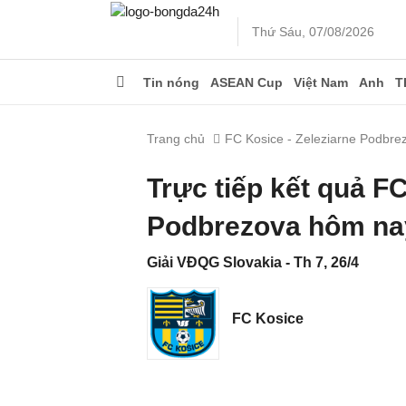
Thứ Sáu, 07/08/2026
Tin nóng
ASEAN Cup
Việt Nam
Anh
T
Trang chủ
FC Kosice - Zeleziarne Podbre
Trực tiếp kết quả F
Podbrezova hôm na
Giải VĐQG Slovakia - Th 7, 26/4
FC Kosice