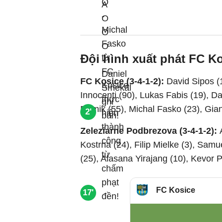
Đội hình xuất phát FC K
FC Kosice (3-4-1-2):
David Sipos (
Innocenti (90), Lukas Fabis (19), D
Domik (55), Michal Fasko (23), Gian
2'
Zeleziarne Podbrezova (3-4-1-2):
Kostrna (24), Filip Mielke (3), Sam
(25), Alasana Yirajang (10), Kevor 
FC Kosice
17'