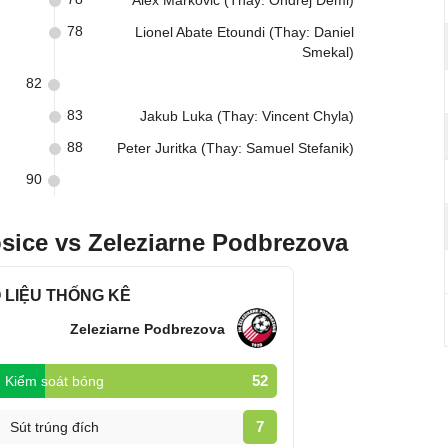
Alex Markovic (Thay: Ondrej Deml)
78
Lionel Abate Etoundi (Thay: Daniel
Smekal)
82
83
Jakub Luka (Thay: Vincent Chyla)
88
Peter Juritka (Thay: Samuel Stefanik)
90
sice vs Zeleziarne Podbrezova
 LIỆU THỐNG KÊ
Zeleziarne Podbrezova
52
Kiểm soát bóng
7
Sút trúng đích