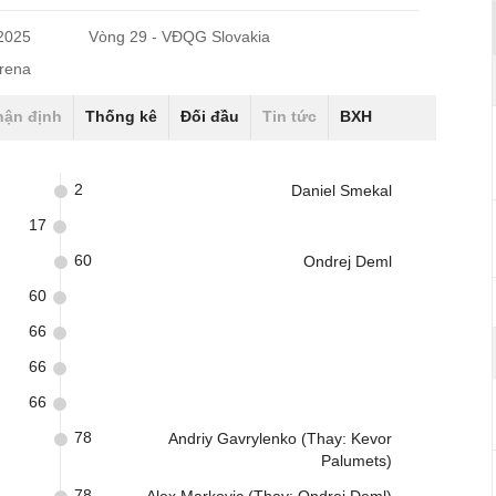
/2025
Vòng 29 - VĐQG Slovakia
Arena
hận định
Thống kê
Đối đầu
Tin tức
BXH
2
Daniel Smekal
17
60
Ondrej Deml
60
66
66
66
78
Andriy Gavrylenko (Thay: Kevor
Palumets)
78