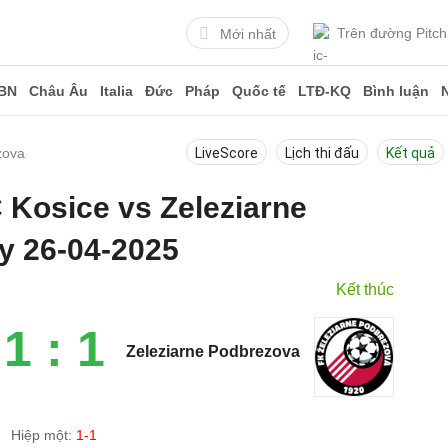
Trên đường Pitch
Mới nhất
BN
Châu Âu
Italia
Đức
Pháp
Quốc tế
LTĐ-KQ
Bình luận
zova
LiveScore
Lịch thi đấu
Kết quả
C Kosice vs Zeleziarne
y 26-04-2025
Kết thúc
1 : 1
Zeleziarne Podbrezova
Hiệp một:
1-1