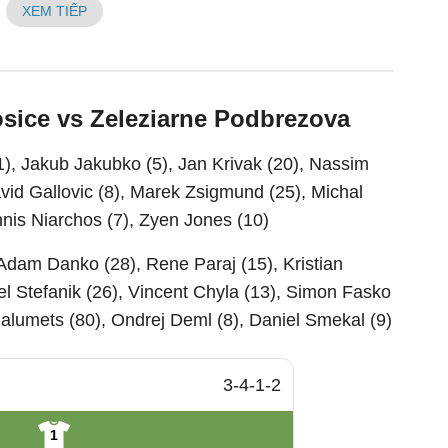
XEM TIẾP
osice vs Zeleziarne Podbrezova
1), Jakub Jakubko (5), Jan Krivak (20), Nassim
avid Gallovic (8), Marek Zsigmund (25), Michal
nis Niarchos (7), Zyen Jones (10)
Adam Danko (28), Rene Paraj (15), Kristian
uel Stefanik (26), Vincent Chyla (13), Simon Fasko
Palumets (80), Ondrej Deml (8), Daniel Smekal (9)
3-4-1-2
1