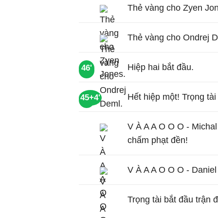
Thẻ vàng cho Zyen Jon
Thẻ vàng cho Ondrej D
Hiệp hai bắt đầu.
46'
60'
Hết hiệp một! Trọng tài 
45+4'
60'
V À A A O O O - Michal
chấm phạt đền!
V À A A O O O - Daniel
Trọng tài bắt đầu trận 