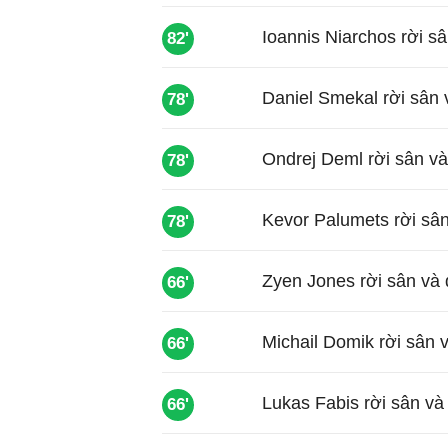
Ioannis Niarchos rời sâ
82'
Daniel Smekal rời sân 
78'
Ondrej Deml rời sân và
78'
Kevor Palumets rời sân
78'
Zyen Jones rời sân và 
66'
Michail Domik rời sân 
66'
Lukas Fabis rời sân và
66'