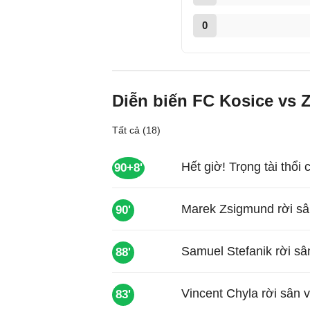
0
Diễn biến FC Kosice vs 
Tất cả (18)
Hết giờ! Trọng tài thổi 
90+8'
Marek Zsigmund rời sâ
90'
Samuel Stefanik rời sân
88'
Vincent Chyla rời sân 
83'