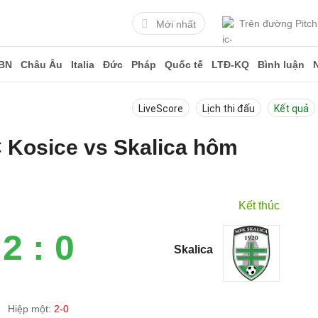
Trên đường Pitch
Mới nhất
BN
Châu Âu
Italia
Đức
Pháp
Quốc tế
LTĐ-KQ
Bình luận
LiveScore
Lịch thi đấu
Kết quả
C Kosice vs Skalica hôm
Kết thúc
2 : 0
Skalica
Hiệp một:
2-0