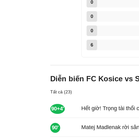
0
0
0
6
Diễn biến FC Kosice vs S
Tất cả (23)
Hết giờ! Trọng tài thổi 
90+4'
Matej Madlenak rời sân
90'