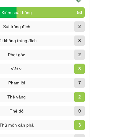
50
Kiểm soát bóng
2
Sút trúng đích
3
út không trúng đích
2
Phạt góc
3
Việt vị
7
Phạm lỗi
2
Thẻ vàng
0
Thẻ đỏ
3
Thủ môn cản phá