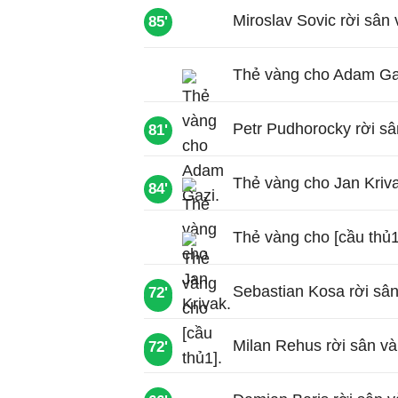
Miroslav Sovic rời sân 
85'
Thẻ vàng cho Adam Ga
Petr Pudhorocky rời sâ
81'
Thẻ vàng cho Jan Kriv
84'
Thẻ vàng cho [cầu thủ1
Sebastian Kosa rời sâ
72'
78'
Milan Rehus rời sân và 
72'
78'