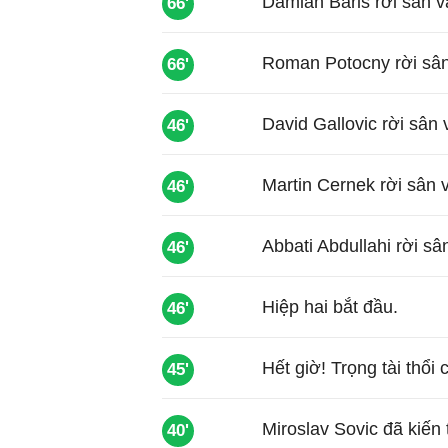
Damian Baris rời sân v
66'
Roman Potocny rời sân
66'
David Gallovic rời sân
46'
Martin Cernek rời sân 
46'
Abbati Abdullahi rời s
46'
Hiệp hai bắt đầu.
46'
Hết giờ! Trọng tài thổi 
45'
Miroslav Sovic đã kiến
40'