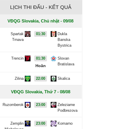
LỊCH THI ĐẤU - KẾT QUẢ
VĐQG Slovakia, Chủ nhật - 09/08
Spartak
01:30
Dukla
Trnava
Banska
Bystrica
Trencin
01:30
Slovan
Bratislava
Hoãn
Zilina
22:00
Skalica
VĐQG Slovakia, Thứ 7 - 08/08
Ruzomberok
23:00
Zeleziarne
Podbrezova
Zemplin
23:00
Komarno