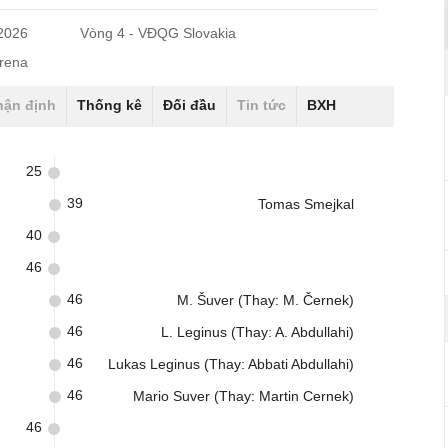
/2026
Vòng 4 - VĐQG Slovakia
Arena
hận định
Thống kê
Đối đầu
Tin tức
BXH
25
39
Tomas Smejkal
40
46
46
M. Šuver (Thay: M. Černek)
46
L. Leginus (Thay: A. Abdullahi)
46
Lukas Leginus (Thay: Abbati Abdullahi)
46
Mario Suver (Thay: Martin Cernek)
46