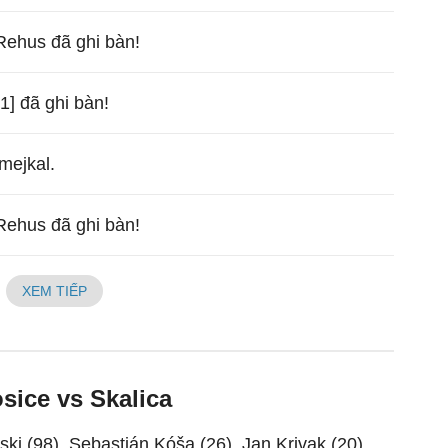
Rehus đã ghi bàn!
1] đã ghi bàn!
mejkal.
Rehus đã ghi bàn!
XEM TIẾP
sice vs Skalica
ki (98), Sebastián Kóša (26), Jan Krivak (20),