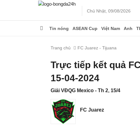
Chủ Nhật, 09/08/2026
Tin nóng
ASEAN Cup
Việt Nam
Anh
T
Trang chủ
FC Juarez - Tijuana
Trực tiếp kết quả F
15-04-2024
Giải VĐQG Mexico - Th 2, 15/4
FC Juarez