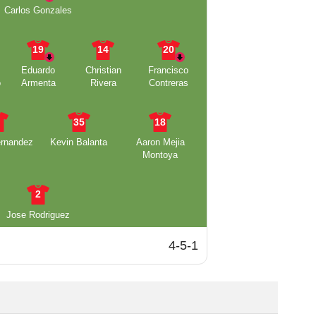
Carlos Gonzales
19
14
20
Eduardo
Christian
Francisco
o
Armenta
Rivera
Contreras
3
35
18
ernandez
Kevin Balanta
Aaron Mejia
Montoya
2
Jose Rodriguez
4-5-1