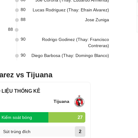
Joe Corona (Thay: Eduardo Armenta)
80
Lucas Rodriguez (Thay: Efrain Alvarez)
88
Jose Zuniga
88
90
Rodrigo Godinez (Thay: Francisco
Contreras)
90
Diego Barbosa (Thay: Domingo Blanco)
arez vs Tijuana
 LIỆU THỐNG KÊ
Tijuana
27
Kiểm soát bóng
2
Sút trúng đích