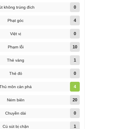
0
út không trúng đích
4
Phạt góc
0
Việt vị
10
Phạm lỗi
1
Thẻ vàng
0
Thẻ đỏ
4
Thủ môn cản phá
20
Ném biên
0
Chuyền dài
1
Cú sút bị chặn