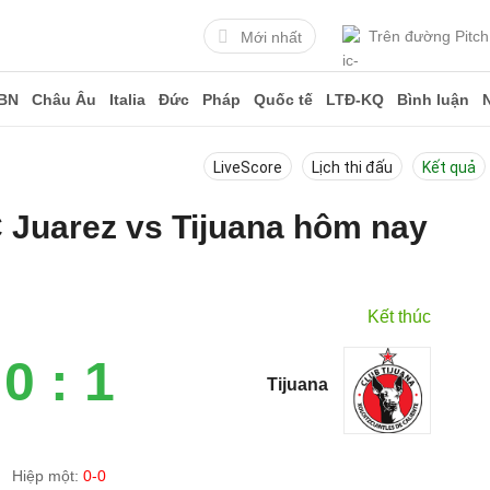
Trên đường Pitch
Mới nhất
BN
Châu Âu
Italia
Đức
Pháp
Quốc tế
LTĐ-KQ
Bình luận
LiveScore
Lịch thi đấu
Kết quả
C Juarez vs Tijuana hôm nay
Kết thúc
0 : 1
Tijuana
Hiệp một:
0-0