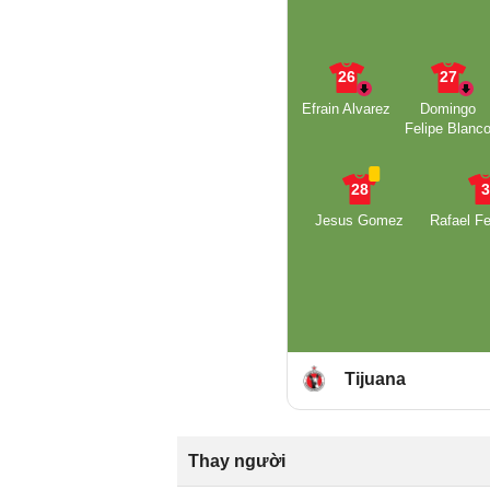
26
27
Efrain Alvarez
Domingo
Felipe Blanc
28
Jesus Gomez
Rafael F
Tijuana
Thay người