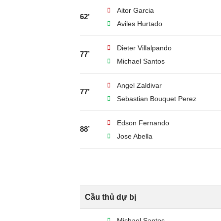
Aitor Garcia
62’
Aviles Hurtado
Dieter Villalpando
77’
Michael Santos
Angel Zaldivar
77’
Sebastian Bouquet Perez
Edson Fernando
88’
Jose Abella
Cầu thủ dự bị
Michael Santos