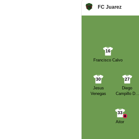
FC Juarez
16
Francisco Calvo
30
27
Jesus
Diego
Venegas
Campillo Del
Campo
33
Aitor