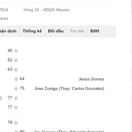
/2024
Vòng 15 - VĐQG Mexico
uarez
hận định
Thống kê
Đối đầu
Tin tức
BXH
45
62
63
64
Jesus Gomez
75
Jose Zuniga (Thay: Carlos Gonzalez)
77
)
77
78
80