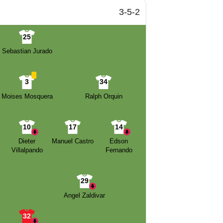
3-5-2
25
Sebastian Jurado
3
34
Moises Mosquera
Ralph Orquin
10
17
14
Dieter
Manuel Castro
Edson
Villalpando
Fernando
29
Angel Zaldivar
32