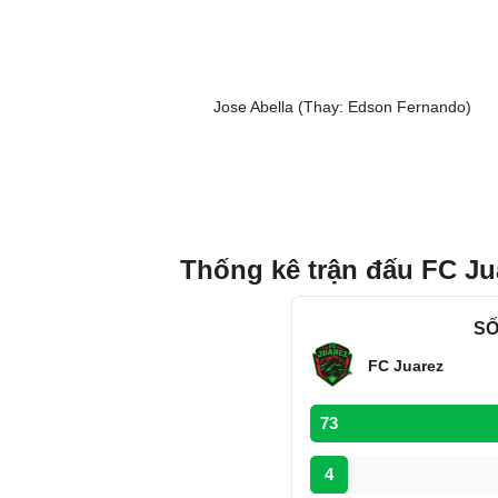
Jose Abella (Thay: Edson Fernando)
Thống kê trận đấu FC Ju
SỐ
FC Juarez
73
4