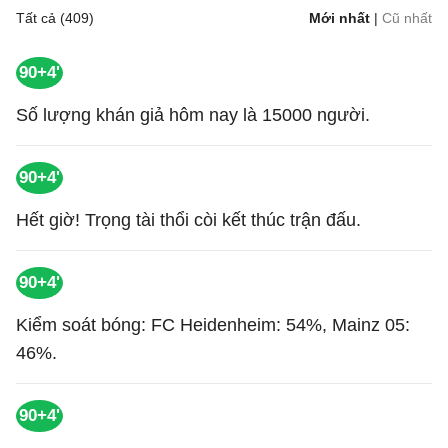
Tất cả (409)
Mới nhất
|
Cũ nhất
90+4'
Số lượng khán giả hôm nay là 15000 người.
90+4'
Hết giờ! Trọng tài thổi còi kết thúc trận đấu.
90+4'
Kiểm soát bóng: FC Heidenheim: 54%, Mainz 05:
46%.
90+4'