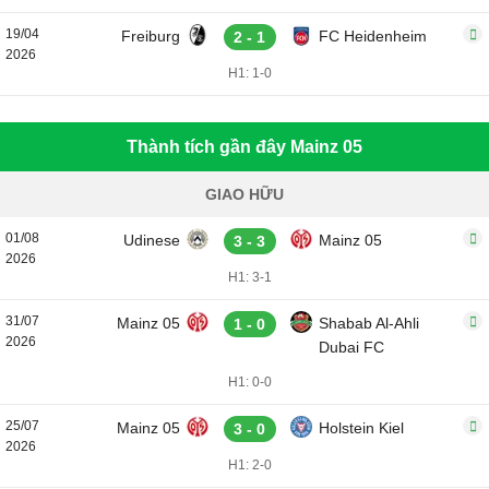
19/04
Freiburg
FC Heidenheim
2 - 1
2026
H1: 1-0
Thành tích gần đây Mainz 05
GIAO HỮU
01/08
Udinese
Mainz 05
3 - 3
2026
H1: 3-1
31/07
Mainz 05
Shabab Al-Ahli
1 - 0
2026
Dubai FC
H1: 0-0
25/07
Mainz 05
Holstein Kiel
3 - 0
2026
H1: 2-0