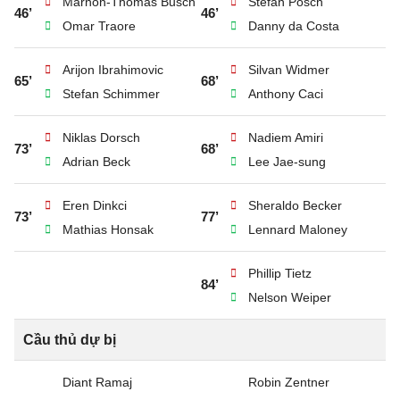
Marnon-Thomas Busch
Stefan Posch
46’
46’
Omar Traore
Danny da Costa
Arijon Ibrahimovic
Silvan Widmer
65’
68’
Stefan Schimmer
Anthony Caci
Niklas Dorsch
Nadiem Amiri
73’
68’
Adrian Beck
Lee Jae-sung
Eren Dinkci
Sheraldo Becker
73’
77’
Mathias Honsak
Lennard Maloney
Phillip Tietz
84’
Nelson Weiper
Cầu thủ dự bị
Diant Ramaj
Robin Zentner