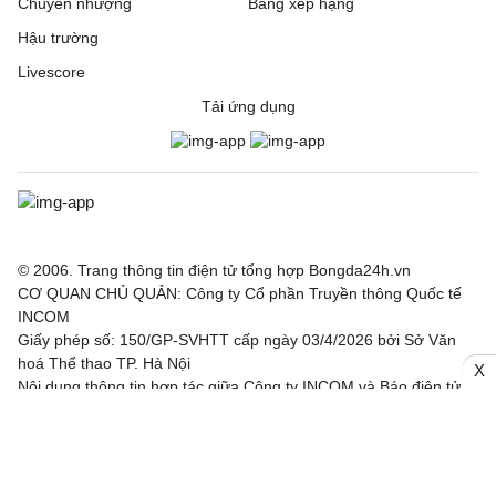
Chuyển nhượng
Bảng xếp hạng
Hậu trường
Livescore
Tải ứng dụng
© 2006. Trang thông tin điện tử tổng hợp Bongda24h.vn
CƠ QUAN CHỦ QUẢN: Công ty Cổ phần Truyền thông Quốc tế
INCOM
Giấy phép số: 150/GP-SVHTT cấp ngày 03/4/2026 bởi Sở Văn
hoá Thể thao TP. Hà Nội
X
Nội dung thông tin hợp tác giữa Công ty INCOM và Báo điện tử
Thể thao và Văn hoá - TTXVN, Báo Công Thương, Tạp chí điện
tử Nhân lực Nhân tài Việt.
Chịu trách nhiệm: Ông Trần Văn Trí
Địa chỉ: Tầng 3, Tòa nhà IC, số 82 phố Duy Tân, Phường Cầu