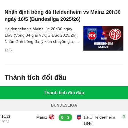
Nhận định bóng đá Heidenheim vs Mainz 20h30
ngày 16/5 (Bundesliga 2025/26)
Heidenheim vs Mainz lúc 20h30 ngày
16/5 (Vòng 34 giải VĐQG Đức 2025/26):
Nhận định bóng đá, ý kiến chuyên gia, dự
đoán kết quả, thông tin phân tích chi tiết,
14/5
thống kê bên lề trước trận đấu.
Thành tích đối đầu
Thành tích đối đầu
BUNDESLIGA
16/12
Mainz
1.FC Heidenheim
0 - 1
2023
1846