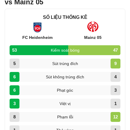
vs Mainz 05
SỐ LIỆU THỐNG KÊ
FC Heidenheim
Mainz 05
53
47
Kiểm soát bóng
5
9
Sút trúng đích
6
4
Sút không trúng đích
6
3
Phạt góc
3
1
Việt vị
8
12
Phạm lỗi