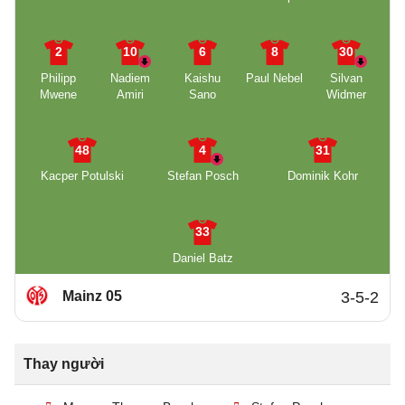
2
10
6
8
30
Philipp
Nadiem
Kaishu
Paul Nebel
Silvan
Mwene
Amiri
Sano
Widmer
48
4
31
Kacper Potulski
Stefan Posch
Dominik Kohr
33
Daniel Batz
Mainz 05
3-5-2
Thay người