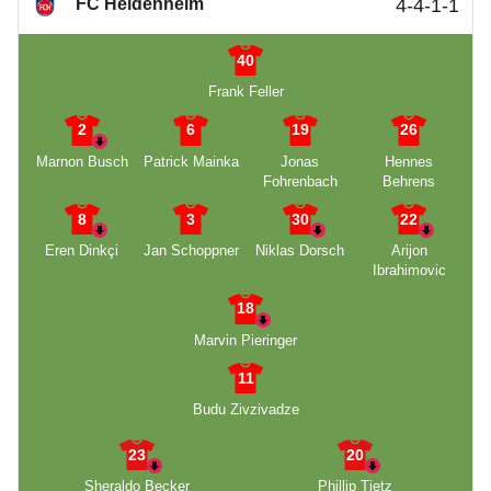
FC Heidenheim
4-4-1-1
40
Frank Feller
2
6
19
26
Marnon Busch
Patrick Mainka
Jonas
Hennes
Fohrenbach
Behrens
8
3
30
22
Eren Dinkçi
Jan Schoppner
Niklas Dorsch
Arijon
Ibrahimovic
18
Marvin Pieringer
11
Budu Zivzivadze
23
20
Sheraldo Becker
Phillip Tietz