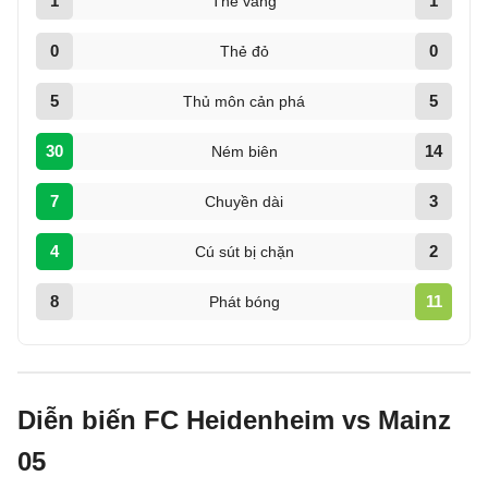
1
1
Thẻ vàng
0
0
Thẻ đỏ
5
5
Thủ môn cản phá
30
14
Ném biên
7
3
Chuyền dài
4
2
Cú sút bị chặn
8
11
Phát bóng
Diễn biến FC Heidenheim vs Mainz
05