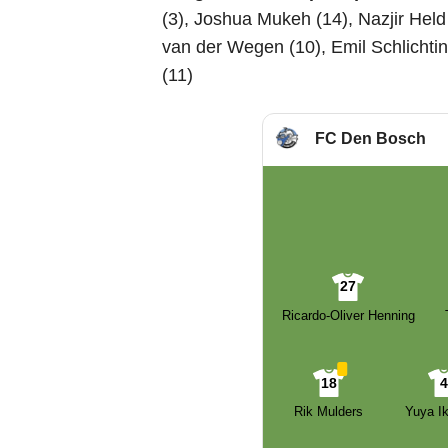
(3), Joshua Mukeh (14), Nazjir Held (
van der Wegen (10), Emil Schlichtin
(11)
FC Den Bosch
27
Ricardo-Oliver Henning
18
Rik Mulders
Yuya Ik