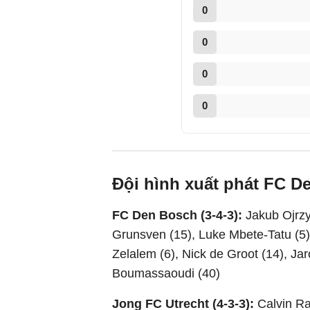
0
0
0
0
Đội hình xuất phát FC D
FC Den Bosch (3-4-3):
Jakub Ojrzy
Grunsven (15), Luke Mbete-Tatu (5),
Zelalem (6), Nick de Groot (14), Jar
Boumassaoudi (40)
Jong FC Utrecht (4-3-3):
Calvin Ra