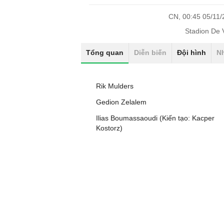
CN, 00:45 05/11
Stadion De V
Tổng quan
Diễn biến
Đội hình
N
Rik Mulders
Gedion Zelalem
Ilias Boumassaoudi (Kiến tạo: Kacper
Kostorz)