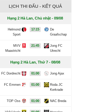
LỊCH THI ĐẤU - KẾT QUẢ
Hạng 2 Hà Lan, Chủ nhật - 09/08
Helmond
17:15
De
Sport
Graafschap
MVV
21:45
Jong FC
Maastricht
Utrecht
Hạng 2 Hà Lan, Thứ 7 - 08/08
FC Dordrecht
01:00
Jong Ajax
FC Emmen
01:00
Roda JC
Kerkrade
TOP Oss
01:00
NAC Breda