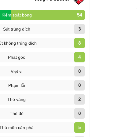
54
Kiểm soát bóng
3
Sút trúng đích
8
út không trúng đích
4
Phạt góc
0
Việt vị
0
Phạm lỗi
2
Thẻ vàng
0
Thẻ đỏ
5
Thủ môn cản phá