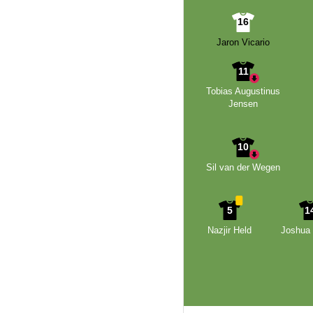
16
Jaron Vicario
11
Tobias Augustinus
Jensen
10
Sil van der Wegen
5
1
Nazjir Held
Joshua