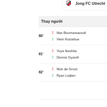
Jong FC Utrecht
Thay người
Ilias Boumassaoudi
80’
Vieiri Kotzebue
Yuya Ikeshita
81’
Dennis Gyamfi
Nick de Groot
82’
Ryan Leijten