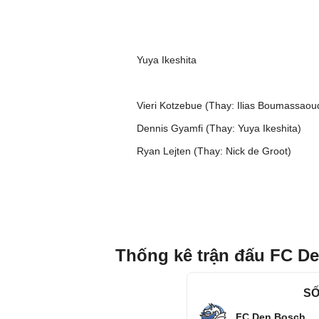
Yuya Ikeshita
Vieri Kotzebue (Thay: Ilias Boumassaoud
Dennis Gyamfi (Thay: Yuya Ikeshita)
Ryan Lejten (Thay: Nick de Groot)
Thống kê trận đấu FC De
SỐ
FC Den Bosch