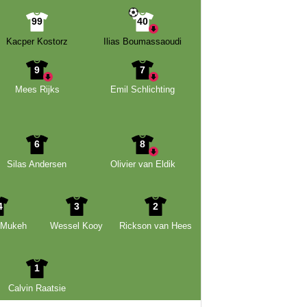
99
40
Kacper Kostorz
Ilias Boumassaoudi
9
7
Mees Rijks
Emil Schlichting
6
8
Silas Andersen
Olivier van Eldik
4
3
2
 Mukeh
Wessel Kooy
Rickson van Hees
1
Calvin Raatsie