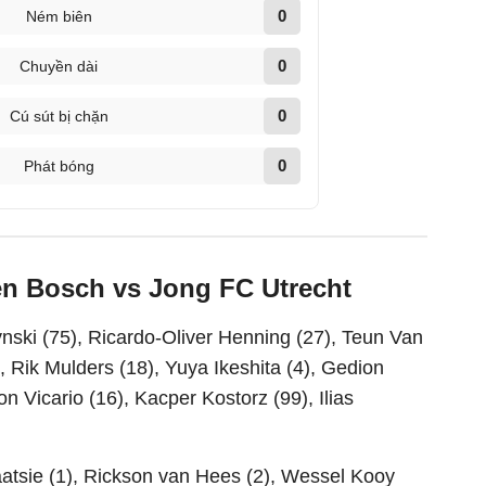
0
Ném biên
0
Chuyền dài
0
Cú sút bị chặn
0
Phát bóng
en Bosch vs Jong FC Utrecht
nski (75), Ricardo-Oliver Henning (27), Teun Van
 Rik Mulders (18), Yuya Ikeshita (4), Gedion
on Vicario (16), Kacper Kostorz (99), Ilias
atsie (1), Rickson van Hees (2), Wessel Kooy