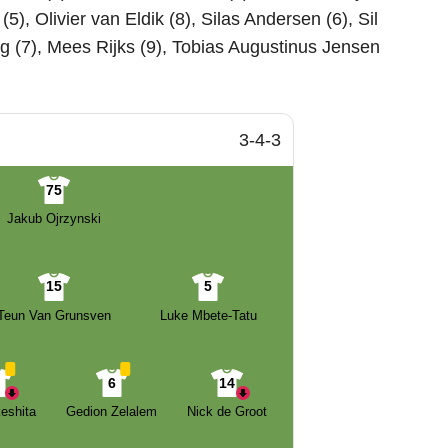
5), Olivier van Eldik (8), Silas Andersen (6), Sil
g (7), Mees Rijks (9), Tobias Augustinus Jensen
3-4-3
75
Jakub Ojrzynski
15
5
Teun Van Grunsven
Luke Mbete-Tatu
4
6
14
eshita
Gedion Zelalem
Nick de Groot