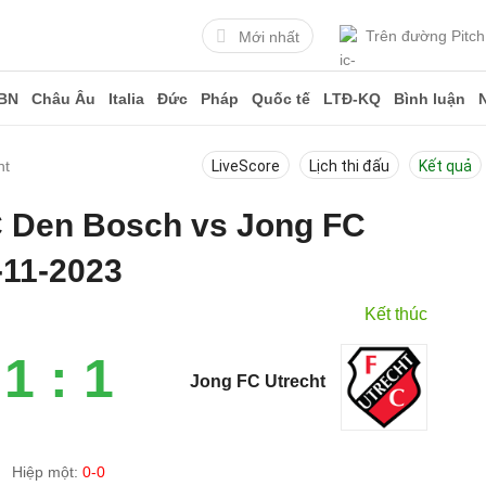
Trên đường Pitch
Mới nhất
BN
Châu Âu
Italia
Đức
Pháp
Quốc tế
LTĐ-KQ
Bình luận
ht
LiveScore
Lịch thi đấu
Kết quả
FC Den Bosch vs Jong FC
-11-2023
Kết thúc
1 : 1
Jong FC Utrecht
Hiệp một:
0-0