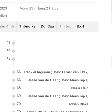
/2023
Vòng 13 - Hạng 2 Hà Lan
liert
hận định
Thống kê
Đối đầu
Tin tức
BXH
27
50
54
66
Rafik el Arguioui (Thay: Olivier van Eldik)
66
Jesse van de Haar (Thay: Mees Rijks)
68
Nazjir Held
69
Jesse van de Haar (Thay: Mees Rijks)
70
Adrian Blake
70