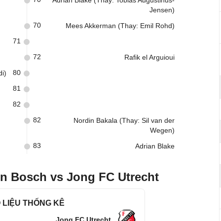
Adrian Blake (Thay: Tobias Augustinus-
Jensen)
70
Mees Akkerman (Thay: Emil Rohd)
71
72
Rafik el Arguioui
80
i)
81
82
82
Nordin Bakala (Thay: Sil van der
Wegen)
83
Adrian Blake
n Bosch vs Jong FC Utrecht
 LIỆU THỐNG KÊ
Jong FC Utrecht