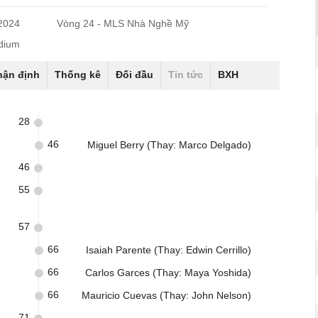
/2024
Vòng 24 - MLS Nhà Nghề Mỹ
adium
hận định
Thống kê
Đối đầu
Tin tức
BXH
28
46
Miguel Berry (Thay: Marco Delgado)
46
55
57
66
Isaiah Parente (Thay: Edwin Cerrillo)
66
Carlos Garces (Thay: Maya Yoshida)
66
Mauricio Cuevas (Thay: John Nelson)
71