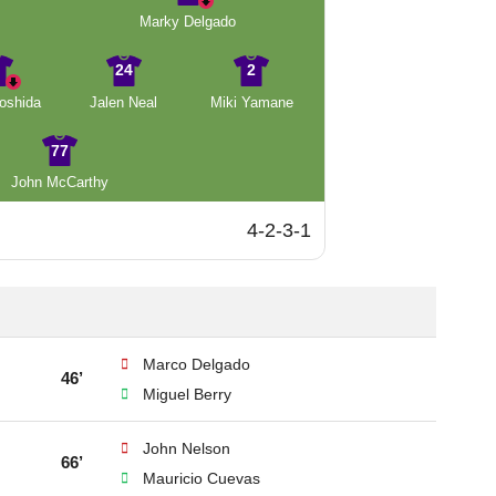
Marky Delgado
4
24
2
oshida
Jalen Neal
Miki Yamane
77
John McCarthy
4-2-3-1
Marco Delgado
46’
Miguel Berry
John Nelson
66’
Mauricio Cuevas