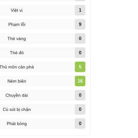
1
Việt vị
9
Phạm lỗi
0
Thẻ vàng
0
Thẻ đỏ
5
Thủ môn cản phá
16
Ném biên
0
Chuyền dài
0
Cú sút bị chặn
0
Phát bóng