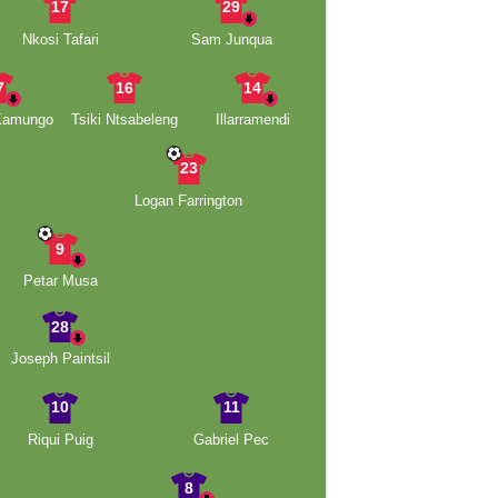
17
29
Nkosi Tafari
Sam Junqua
7
16
14
Kamungo
Tsiki Ntsabeleng
Illarramendi
23
Logan Farrington
9
Petar Musa
28
Joseph Paintsil
10
11
Riqui Puig
Gabriel Pec
8