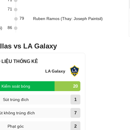
71
79
Ruben Ramos (Thay: Joseph Paintsil)
86
i)
llas vs LA Galaxy
 LIỆU THỐNG KÊ
LA Galaxy
20
Kiểm soát bóng
1
Sút trúng đích
7
út không trúng đích
2
Phạt góc