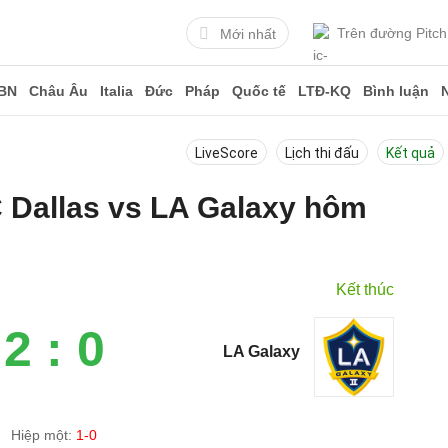
Trên đường Pitch
Mới nhất
BN
Châu Âu
Italia
Đức
Pháp
Quốc tế
LTĐ-KQ
Bình luận
LiveScore
Lịch thi đấu
Kết quả
C Dallas vs LA Galaxy hôm
Kết thúc
2 : 0
LA Galaxy
Hiệp một:
1-0