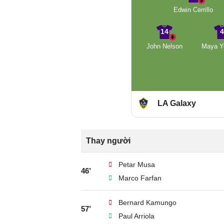
Edwin Cerrillo
14
John Nelson
Maya Y
LA Galaxy
Thay người
Petar Musa
46’
Marco Farfan
Bernard Kamungo
57’
Paul Arriola