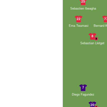
25
Sebastien Ibeagha
22
7
Ema Twumasi
Bernard 
8
Sebastian Lletget
7
Diego Fagundez
20