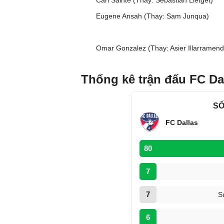
Carl Sainte (Thay: Sebastian Lletget)
Eugene Ansah (Thay: Sam Junqua)
Omar Gonzalez (Thay: Asier Illarramend
Thống kê trận đấu FC Da
SỐ
FC Dallas
80
7
7
S
6