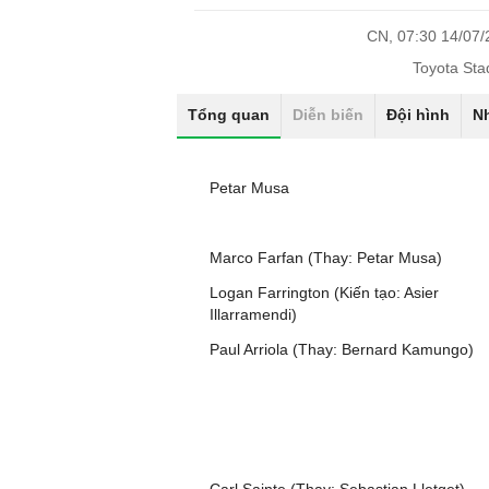
CN, 07:30 14/07
Toyota St
Tổng quan
Diễn biến
Đội hình
N
Petar Musa
Marco Farfan (Thay: Petar Musa)
Logan Farrington (Kiến tạo: Asier
Illarramendi)
Paul Arriola (Thay: Bernard Kamungo)