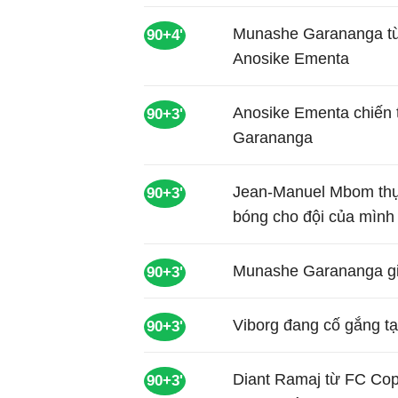
Munashe Garananga từ
90+4'
Anosike Ementa
Anosike Ementa chiến 
90+3'
Garananga
Jean-Manuel Mbom thực
90+3'
bóng cho đội của mình
Munashe Garananga giả
90+3'
Viborg đang cố gắng tạ
90+3'
Diant Ramaj từ FC Co
90+3'