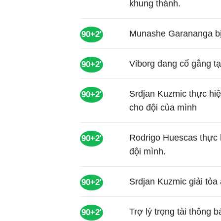
khung thành.
Munashe Garananga bị 
90+2'
Viborg đang cố gắng tạ
90+2'
Srdjan Kuzmic thực hi
90+2'
cho đội của mình
Rodrigo Huescas thực 
90+2'
đội mình.
Srdjan Kuzmic giải tỏa
90+2'
Trợ lý trọng tài thông b
90+2'