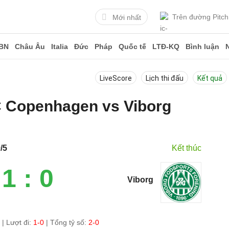
Trên đường Pitch
Mới nhất
BN
Châu Âu
Italia
Đức
Pháp
Quốc tế
LTĐ-KQ
Bình luận
LiveScore
Lịch thi đấu
Kết quả
FC Copenhagen vs Viborg
5
/5
Kết thúc
1 : 0
Viborg
0
|
Lượt đi:
1-0
| Tổng tỷ số:
2-0