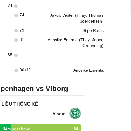
74
74
Jakob Vester (Thay: Thomas
Joergensen)
79
Stipe Radic
81
Anosike Ementa (Thay: Jeppe
Groenning)
85
90+1'
Anosike Ementa
openhagen vs Viborg
 LIỆU THỐNG KÊ
Viborg
54
Kiểm soát bóng