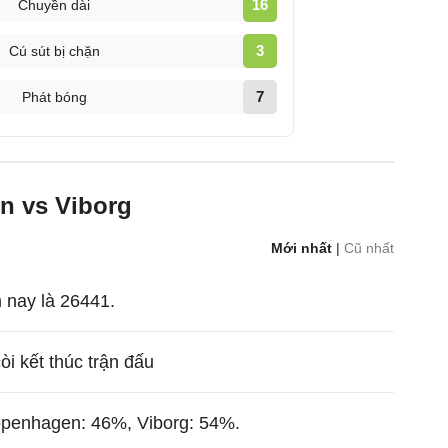
16
Chuyền dài
3
Cú sút bị chặn
7
Phát bóng
n vs Viborg
Mới nhất
|
Cũ nhất
 nay là 26441.
còi kết thúc trận đấu
openhagen: 46%, Viborg: 54%.