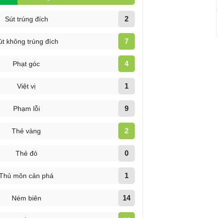
2
Sút trúng đích
7
út không trúng đích
4
Phạt góc
1
Việt vị
9
Phạm lỗi
2
Thẻ vàng
0
Thẻ đỏ
1
Thủ môn cản phá
14
Ném biên