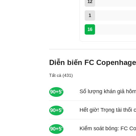
12
1
16
Diễn biến FC Copenhage
Tất cả (431)
Số lượng khán giả hôm
90+5'
Hết giờ! Trọng tài thổi 
90+5'
Kiểm soát bóng: FC C
90+5'