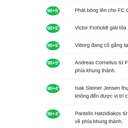
Phát bóng lên cho FC
90+5'
Victor Froholdt giải t
90+5'
Viborg đang cố gắng tạ
90+5'
Andreas Cornelius từ
90+5'
phía khung thành.
Isak Steiner Jensen th
90+4'
không đến được vị trí 
Pantelis Hatzidiakos 
90+4'
về phía khung thành.