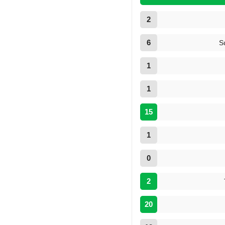
2
6
S
1
1
15
1
0
2
20