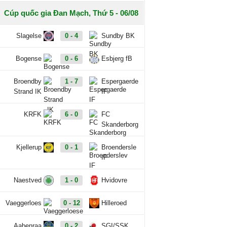
Cúp quốc gia Đan Mạch, Thứ 5 - 06/08
Slagelse
0 - 4
Sundby BK
Bogense
0 - 6
Esbjerg fB
Broendby
1 - 7
Espergaerde
Strand IK
IF
KRFK
6 - 0
FC
Skanderborg
Kjellerup
0 - 1
Broendersle
IF
Naestved
1 - 0
Hvidovre
Vaeggerloes
0 - 12
Hilleroed
Aabenraa
0 - 2
SGI/SSK