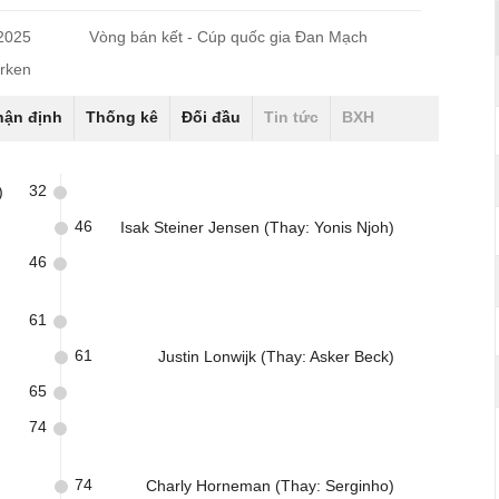
/2025
Vòng bán kết - Cúp quốc gia Đan Mạch
rken
hận định
Thống kê
Đối đầu
Tin tức
BXH
32
)
46
Isak Steiner Jensen (Thay: Yonis Njoh)
46
61
61
Justin Lonwijk (Thay: Asker Beck)
65
74
74
Charly Horneman (Thay: Serginho)