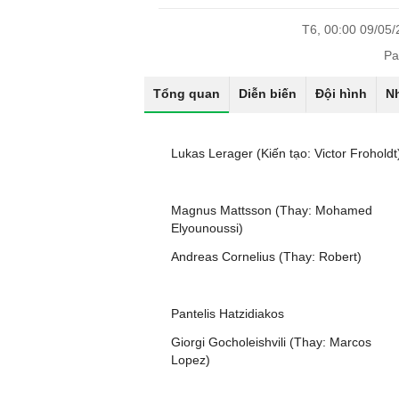
T6, 00:00 09/05
Pa
Tổng quan
Diễn biến
Đội hình
N
Lukas Lerager (Kiến tạo: Victor Froholdt
Magnus Mattsson (Thay: Mohamed
Elyounoussi)
Andreas Cornelius (Thay: Robert)
Pantelis Hatzidiakos
Giorgi Gocholeishvili (Thay: Marcos
Lopez)