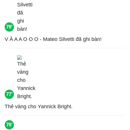
79'
V À A A O O O - Mateo Silvetti đã ghi bàn!
77'
Thẻ vàng cho Yannick Bright.
76'