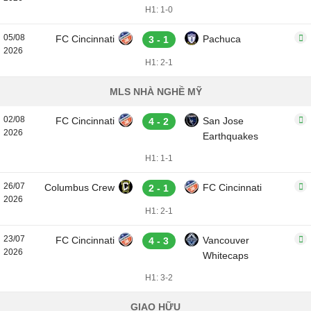
H1: 1-0
05/08
FC Cincinnati
Pachuca
3 - 1
2026
H1: 2-1
MLS NHÀ NGHỀ MỸ
02/08
FC Cincinnati
San Jose
4 - 2
2026
Earthquakes
H1: 1-1
26/07
Columbus Crew
FC Cincinnati
2 - 1
2026
H1: 2-1
23/07
FC Cincinnati
Vancouver
4 - 3
2026
Whitecaps
H1: 3-2
GIAO HỮU