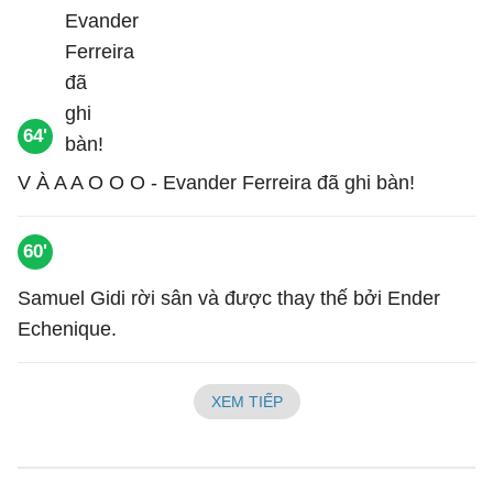
64'
V À A A O O O - Evander Ferreira đã ghi bàn!
60'
Samuel Gidi rời sân và được thay thế bởi Ender
Echenique.
XEM TIẾP