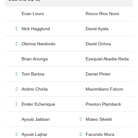
Evan Louro
Rocco Rios Novo
Nick Hagglund
David Ayala
Obinna Nwobodo
David Ochoa
Brian Anunga
Ezequiel Abadia-Reda
Tom Barlow
Daniel Pinter
Andrei Chirila
Maximiliano Falcon
Ender Echenique
Preston Plambeck
Ayoub Jabbari
Mateo Silvetti
Ayoub Lajhar
Facundo Mura