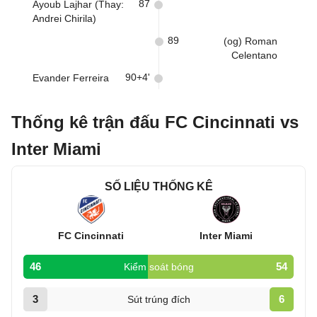
87
Ayoub Lajhar (Thay:
Andrei Chirila)
89
(og) Roman
Celentano
90+4'
Evander Ferreira
Thống kê trận đấu FC Cincinnati vs
Inter Miami
SỐ LIỆU THỐNG KÊ
FC Cincinnati
Inter Miami
46
54
Kiểm soát bóng
3
6
Sút trúng đích