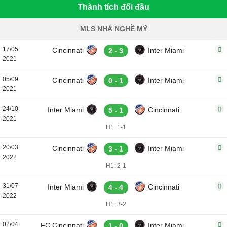
Thành tích đối đầu
MLS NHÀ NGHỀ MỸ
17/05
Cincinnati
Inter Miami
2 - 3
2021
05/09
Cincinnati
Inter Miami
0 - 1
2021
24/10
Inter Miami
Cincinnati
5 - 1
2021
H1: 1-1
20/03
Cincinnati
Inter Miami
3 - 1
2022
H1: 2-1
31/07
Inter Miami
Cincinnati
4 - 4
2022
H1: 3-2
02/04
FC Cincinnati
Inter Miami
1 - 0