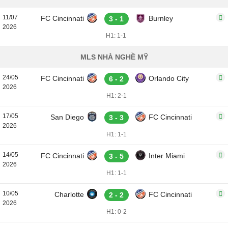
11/07
FC Cincinnati
Burnley
3 - 1
2026
H1: 1-1
MLS NHÀ NGHỀ MỸ
24/05
FC Cincinnati
Orlando City
6 - 2
2026
H1: 2-1
17/05
San Diego
FC Cincinnati
3 - 3
2026
H1: 1-1
14/05
FC Cincinnati
Inter Miami
3 - 5
2026
H1: 1-1
10/05
Charlotte
FC Cincinnati
2 - 2
2026
H1: 0-2