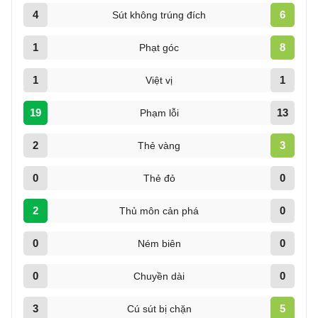
4
6
Sút không trúng đích
1
8
Phạt góc
1
1
Việt vị
19
13
Phạm lỗi
2
3
Thẻ vàng
0
0
Thẻ đỏ
2
0
Thủ môn cản phá
0
0
Ném biên
0
0
Chuyền dài
3
5
Cú sút bị chặn