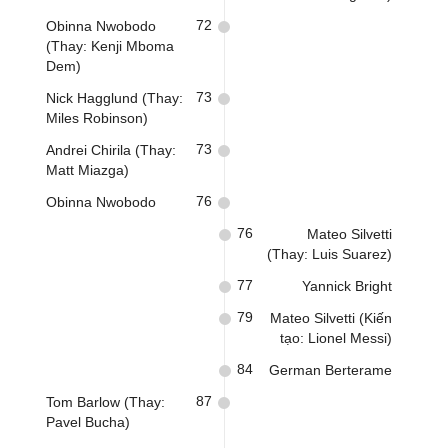
72
Obinna Nwobodo
(Thay: Kenji Mboma
Dem)
73
Nick Hagglund (Thay:
Miles Robinson)
73
Andrei Chirila (Thay:
Matt Miazga)
76
Obinna Nwobodo
76
Mateo Silvetti
(Thay: Luis Suarez)
77
Yannick Bright
79
Mateo Silvetti (Kiến
tạo: Lionel Messi)
84
German Berterame
87
Tom Barlow (Thay:
Pavel Bucha)