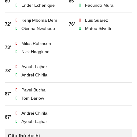
60’
65’
Ender Echenique
Facundo Mura
Kenji Mboma Dem
Luis Suarez
72’
76’
Obinna Nwobodo
Mateo Silvetti
Miles Robinson
73’
Nick Hagglund
Ayoub Lajhar
73’
Andrei Chirila
Pavel Bucha
87’
Tom Barlow
Andrei Chirila
87’
Ayoub Lajhar
Cầu thủ dự bị