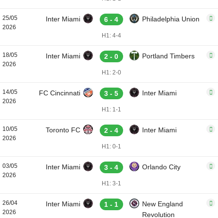
25/05
Inter Miami
Philadelphia Union
6 - 4
2026
H1: 4-4
18/05
Inter Miami
Portland Timbers
2 - 0
2026
H1: 2-0
14/05
FC Cincinnati
Inter Miami
3 - 5
2026
H1: 1-1
10/05
Toronto FC
Inter Miami
2 - 4
2026
H1: 0-1
03/05
Inter Miami
Orlando City
3 - 4
2026
H1: 3-1
26/04
Inter Miami
New England
1 - 1
2026
Revolution