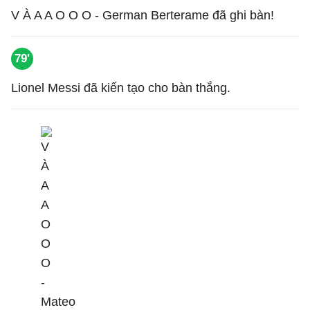
V À A A O O O - German Berterame đã ghi bàn!
79'
Lionel Messi đã kiến tạo cho bàn thắng.