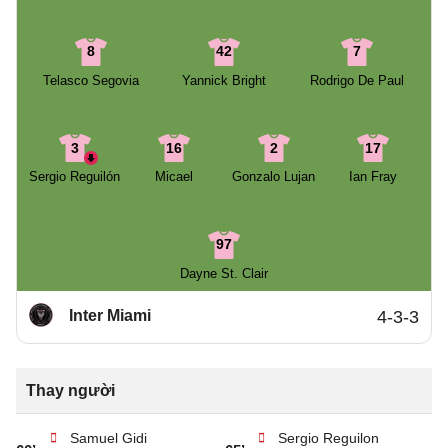
8
42
7
Telasco Segovia
Yannick Bright
Rodrigo De Paul
3
16
2
17
Sergio Reguilón
Micael
Gonzalo Lujan
Ian Fray
97
Dayne St. Clair
Inter Miami
4-3-3
Thay người
Samuel Gidi
Sergio Reguilon