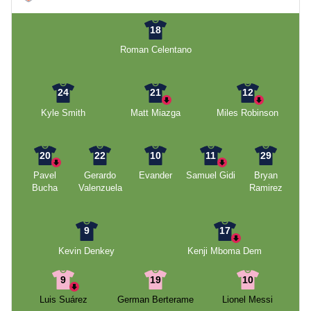
18
Roman Celentano
24
21
12
Kyle Smith
Matt Miazga
Miles Robinson
20
22
10
11
29
Pavel
Gerardo
Evander
Samuel Gidi
Bryan
Bucha
Valenzuela
Ramirez
9
17
Kevin Denkey
Kenji Mboma Dem
9
19
10
Luis Suárez
German Berterame
Lionel Messi