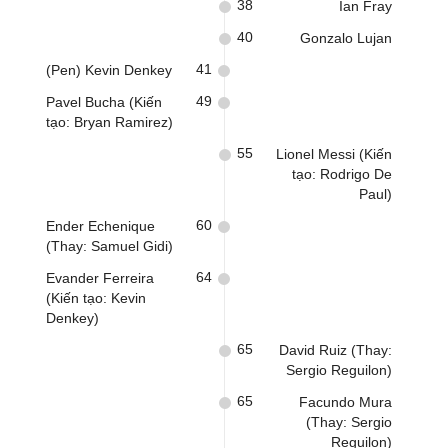
38
Ian Fray
40
Gonzalo Lujan
41
(Pen) Kevin Denkey
49
Pavel Bucha (Kiến
tạo: Bryan Ramirez)
55
Lionel Messi (Kiến
tạo: Rodrigo De
Paul)
60
Ender Echenique
(Thay: Samuel Gidi)
64
Evander Ferreira
(Kiến tạo: Kevin
Denkey)
65
David Ruiz (Thay:
Sergio Reguilon)
65
Facundo Mura
(Thay: Sergio
Reguilon)