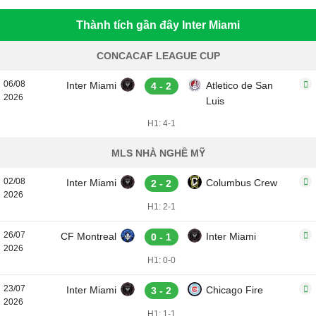
Thành tích gần đây Inter Miami
CONCACAF LEAGUE CUP
06/08
Inter Miami
Atletico de San
4 - 2
2026
Luis
H1: 4-1
MLS NHÀ NGHỀ MỸ
02/08
Inter Miami
Columbus Crew
2 - 2
2026
H1: 2-1
26/07
CF Montreal
Inter Miami
0 - 1
2026
H1: 0-0
23/07
Inter Miami
Chicago Fire
3 - 2
2026
H1: 1-1