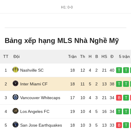
H1: 0-0
Bảng xếp hạng MLS Nhà Nghề Mỹ
TT
Đội
5 trận
1
Nashville SC
18
12
4
2
21
40
T
T
2
Inter Miami CF
18
11
5
2
13
38
T
T
3
Vancouver Whitecaps
17
10
4
3
21
34
B
T
4
Los Angeles FC
19
10
4
5
16
34
T
T
5
San Jose Earthquakes
18
10
3
5
13
33
B
T