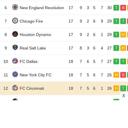
6
New England Revolution
17
9
3
5
7
30
T
B
7
Chicago Fire
17
9
2
6
9
29
T
T
8
Houston Dynamo
17
9
2
6
1
29
T
H
9
Real Salt Lake
17
8
3
6
4
27
T
H
10
FC Dallas
18
7
6
5
7
27
T
T
11
New York City FC
18
7
5
6
7
26
H
B
12
FC Cincinnati
18
7
5
6
1
26
H
T
X
13
St. Louis City
18
7
5
6
0
26
T
T
14
Charlotte
18
7
4
7
2
25
T
T