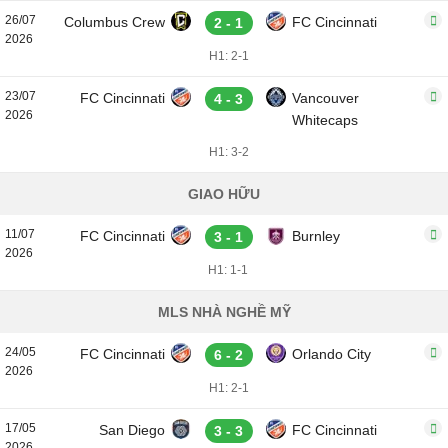
26/07
Columbus Crew
FC Cincinnati
2 - 1
2026
H1: 2-1
23/07
FC Cincinnati
Vancouver
4 - 3
2026
Whitecaps
H1: 3-2
GIAO HỮU
11/07
FC Cincinnati
Burnley
3 - 1
2026
H1: 1-1
MLS NHÀ NGHỀ MỸ
24/05
FC Cincinnati
Orlando City
6 - 2
2026
H1: 2-1
17/05
San Diego
FC Cincinnati
3 - 3
2026