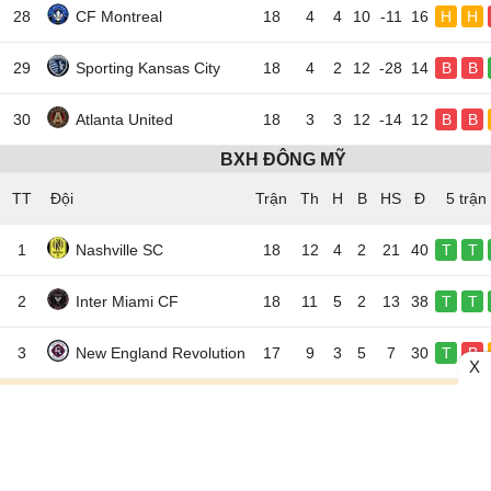
28
CF Montreal
18
4
4
10
-11
16
H
H
29
Sporting Kansas City
18
4
2
12
-28
14
B
B
30
Atlanta United
18
3
3
12
-14
12
B
B
BXH ĐÔNG MỸ
TT
Đội
5 trận
1
Nashville SC
18
12
4
2
21
40
T
T
2
Inter Miami CF
18
11
5
2
13
38
T
T
3
New England Revolution
17
9
3
5
7
30
T
B
X
4
Chicago Fire
17
9
2
6
9
29
T
T
5
New York City FC
18
7
5
6
7
26
H
B