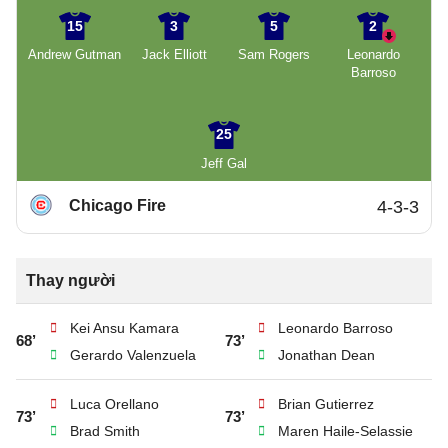
15
3
5
2
Andrew Gutman
Jack Elliott
Sam Rogers
Leonardo
Barroso
25
Jeff Gal
Chicago Fire
4-3-3
Thay người
Kei Ansu Kamara
Leonardo Barroso
68’
73’
Gerardo Valenzuela
Jonathan Dean
Luca Orellano
Brian Gutierrez
73’
73’
Brad Smith
Maren Haile-Selassie