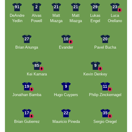
91
2
21
21
29
23
DeAndre
Alvas
Matt
Matt
Lukas
Luca
Yedlin
Powell
Miazga
Miazga
Engel
Orellano
27
10
20
Brian Anunga
Evander
Pavel Bucha
85
9
Kei Kamara
Kevin Denkey
19
9
11
Jonathan Bamba
Hugo Cuypers
Philip Zinckernagel
17
22
35
Brian Gutierrez
Mauricio Pineda
Sergio Oregel