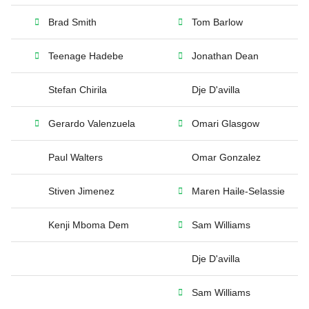
Brad Smith
Tom Barlow
Teenage Hadebe
Jonathan Dean
Stefan Chirila
Dje D'avilla
Gerardo Valenzuela
Omari Glasgow
Paul Walters
Omar Gonzalez
Stiven Jimenez
Maren Haile-Selassie
Kenji Mboma Dem
Sam Williams
Dje D'avilla
Sam Williams