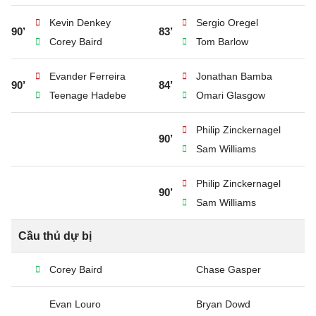
Kevin Denkey
Sergio Oregel
90’
83’
Corey Baird
Tom Barlow
Evander Ferreira
Jonathan Bamba
90’
84’
Teenage Hadebe
Omari Glasgow
Philip Zinckernagel
90’
Sam Williams
Philip Zinckernagel
90’
Sam Williams
Cầu thủ dự bị
Corey Baird
Chase Gasper
Evan Louro
Bryan Dowd