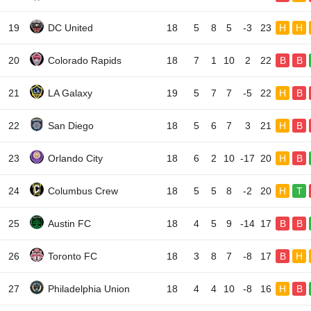
19
DC United
18
5
8
5
-3
23
H
H
20
Colorado Rapids
18
7
1
10
2
22
B
B
21
LA Galaxy
19
5
7
7
-5
22
H
B
22
San Diego
18
5
6
7
3
21
H
B
23
Orlando City
18
6
2
10
-17
20
H
B
24
Columbus Crew
18
5
5
8
-2
20
H
T
25
Austin FC
18
4
5
9
-14
17
B
B
26
Toronto FC
18
3
8
7
-8
17
B
H
27
Philadelphia Union
18
4
4
10
-8
16
H
B