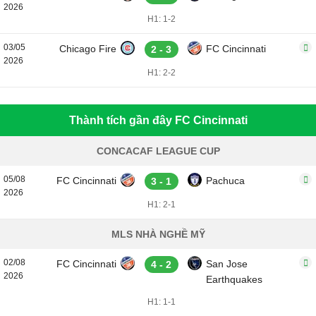
2026
H1: 1-2
03/05
Chicago Fire
FC Cincinnati
2 - 3
2026
H1: 2-2
Thành tích gần đây FC Cincinnati
CONCACAF LEAGUE CUP
05/08
FC Cincinnati
Pachuca
3 - 1
2026
H1: 2-1
MLS NHÀ NGHỀ MỸ
02/08
FC Cincinnati
San Jose
4 - 2
2026
Earthquakes
H1: 1-1