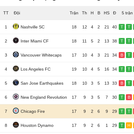
TT
Đội
5 trận
1
Nashville SC
18
12
4
2
21
40
T
T
2
Inter Miami CF
18
11
5
2
13
38
T
T
3
Vancouver Whitecaps
17
10
4
3
21
34
B
T
4
Los Angeles FC
19
10
4
5
16
34
T
T
5
San Jose Earthquakes
18
10
3
5
13
33
B
T
6
New England Revolution
17
9
3
5
7
30
T
B
7
Chicago Fire
17
9
2
6
9
29
T
T
8
Houston Dynamo
17
9
2
6
1
29
T
H