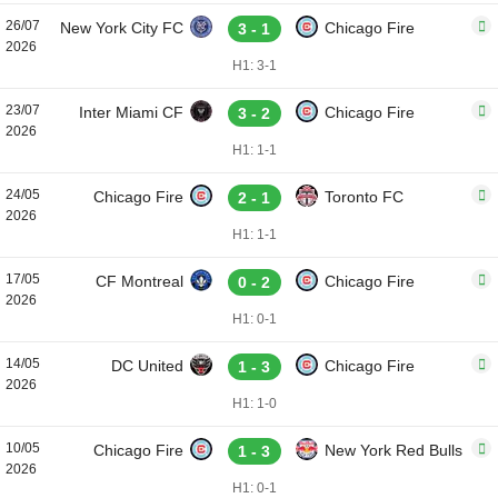
26/07
New York City FC
Chicago Fire
3 - 1
2026
H1: 3-1
23/07
Inter Miami CF
Chicago Fire
3 - 2
2026
H1: 1-1
24/05
Chicago Fire
Toronto FC
2 - 1
2026
H1: 1-1
17/05
CF Montreal
Chicago Fire
0 - 2
2026
H1: 0-1
14/05
DC United
Chicago Fire
1 - 3
2026
H1: 1-0
10/05
Chicago Fire
New York Red Bulls
1 - 3
2026
H1: 0-1