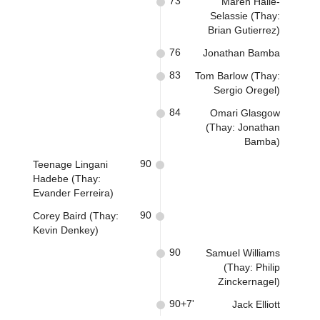
73
Maren Haile-
Selassie (Thay:
Brian Gutierrez)
76
Jonathan Bamba
83
Tom Barlow (Thay:
Sergio Oregel)
84
Omari Glasgow
(Thay: Jonathan
Bamba)
90
Teenage Lingani
Hadebe (Thay:
Evander Ferreira)
90
Corey Baird (Thay:
Kevin Denkey)
90
Samuel Williams
(Thay: Philip
Zinckernagel)
90+7'
Jack Elliott