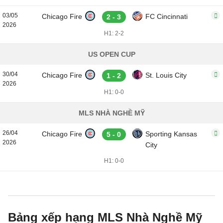
03/05
Chicago Fire
FC Cincinnati
2 - 3
2026
H1: 2-2
US OPEN CUP
30/04
Chicago Fire
St. Louis City
1 - 2
2026
H1: 0-0
MLS NHÀ NGHỀ MỸ
26/04
Chicago Fire
Sporting Kansas
5 - 0
2026
City
H1: 0-0
Bảng xếp hạng MLS Nhà Nghề Mỹ