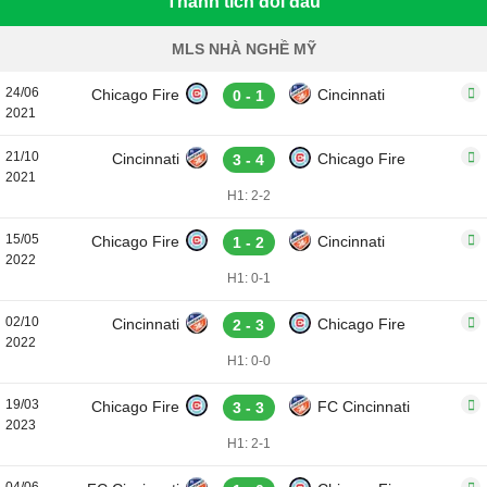
Thành tích đối đầu
MLS NHÀ NGHỀ MỸ
24/06
Chicago Fire
Cincinnati
0 - 1
2021
21/10
Cincinnati
Chicago Fire
3 - 4
2021
H1: 2-2
15/05
Chicago Fire
Cincinnati
1 - 2
2022
H1: 0-1
02/10
Cincinnati
Chicago Fire
2 - 3
2022
H1: 0-0
19/03
Chicago Fire
FC Cincinnati
3 - 3
2023
H1: 2-1