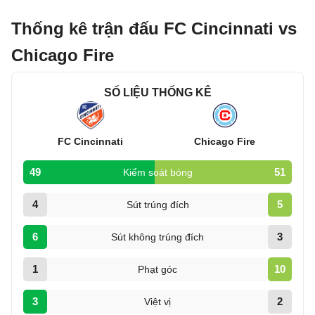
Thống kê trận đấu FC Cincinnati vs
Chicago Fire
SỐ LIỆU THỐNG KÊ
FC Cincinnati
Chicago Fire
49
51
Kiểm soát bóng
4
5
Sút trúng đích
6
3
Sút không trúng đích
1
10
Phạt góc
3
2
Việt vị