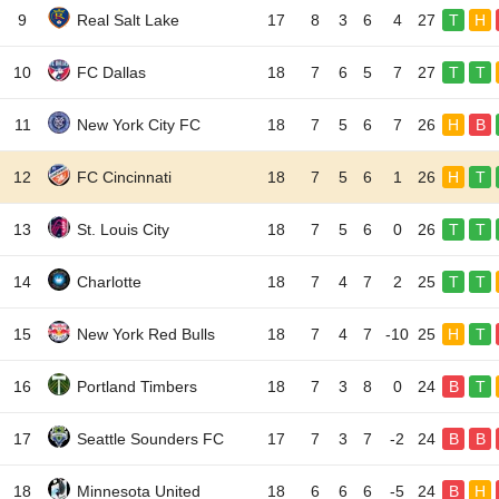
9
Real Salt Lake
17
8
3
6
4
27
T
H
10
FC Dallas
18
7
6
5
7
27
T
T
11
New York City FC
18
7
5
6
7
26
H
B
12
FC Cincinnati
18
7
5
6
1
26
H
T
13
St. Louis City
18
7
5
6
0
26
T
T
14
Charlotte
18
7
4
7
2
25
T
T
15
New York Red Bulls
18
7
4
7
-10
25
H
T
16
Portland Timbers
18
7
3
8
0
24
B
T
17
Seattle Sounders FC
17
7
3
7
-2
24
B
B
18
Minnesota United
18
6
6
6
-5
24
B
H