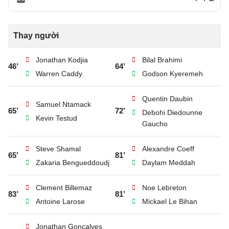
Thay người
Jonathan Kodjia
Bilal Brahimi
46’
64’
Warren Caddy
Godson Kyeremeh
Quentin Daubin
Samuel Ntamack
65’
72’
Debohi Diedounne
Kevin Testud
Gaucho
Steve Shamal
Alexandre Coeff
65’
81’
Zakaria Bengueddoudj
Daylam Meddah
Clement Billemaz
Noe Lebreton
83’
81’
Antoine Larose
Mickael Le Bihan
Jonathan Goncalves