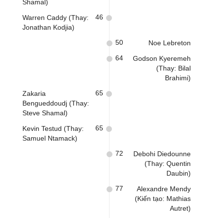
Shamal)
46
Warren Caddy (Thay:
Jonathan Kodjia)
50
Noe Lebreton
64
Godson Kyeremeh
(Thay: Bilal
Brahimi)
65
Zakaria
Bengueddoudj (Thay:
Steve Shamal)
65
Kevin Testud (Thay:
Samuel Ntamack)
72
Debohi Diedounne
(Thay: Quentin
Daubin)
77
Alexandre Mendy
(Kiến tạo: Mathias
Autret)