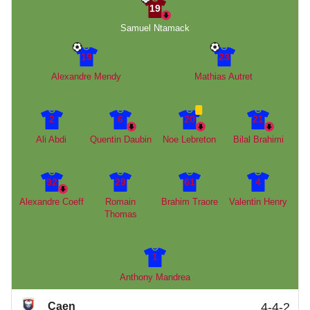
19
Samuel Ntamack
19
23
Alexandre Mendy
Mathias Autret
2
6
20
21
Ali Abdi
Quentin Daubin
Noe Lebreton
Bilal Brahimi
92
29
61
4
Alexandre Coeff
Romain
Brahim Traore
Valentin Henry
Thomas
1
Anthony Mandrea
Caen
4-4-2