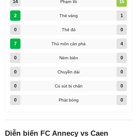
14
15
Phạm lỗi
2
1
Thẻ vàng
0
0
Thẻ đỏ
7
4
Thủ môn cản phá
0
0
Ném biên
0
0
Chuyền dài
0
0
Cú sút bị chặn
0
0
Phát bóng
Diễn biến FC Annecy vs Caen