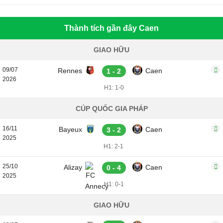
Thành tích gần đây Caen
GIAO HỮU
09/07
Rennes
Caen
1 - 2
2026
H1: 1-0
CÚP QUỐC GIA PHÁP
16/11
Bayeux
Caen
3 - 2
2025
H1: 2-1
25/10
Alizay
Caen
0 - 4
2025
H1: 0-1
GIAO HỮU