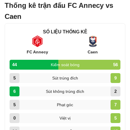
Thống kê trận đấu FC Annecy vs
Caen
SỐ LIỆU THỐNG KÊ
FC Annecy
Caen
44
56
Kiểm soát bóng
5
9
Sút trúng đích
6
2
Sút không trúng đích
5
7
Phạt góc
0
5
Việt vị