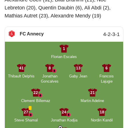
Lebreton (20), Quentin Daubin (6), Ali Abdi (2),
Mathias Autret (23), Alexandre Mendy (19)
FC Annecy
4-2-3-1
1
Florian Escales
41
8
13
6
Thibault Delphis
Jonathan
Gaby Jean
Francois
Goncalves
Lajugie
22
21
Clement Billemaz
Martin Adeline
27
24
18
Steve Shamal
Jonathan Kodjia
Nordin Kandil