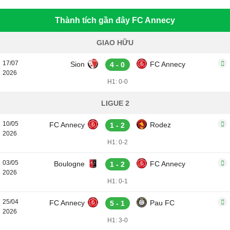
Thành tích gần đây FC Annecy
GIAO HỮU
17/07
Sion
FC Annecy
4 - 0
2026
H1: 0-0
LIGUE 2
10/05
FC Annecy
Rodez
1 - 2
2026
H1: 0-2
03/05
Boulogne
FC Annecy
1 - 2
2026
H1: 0-1
25/04
FC Annecy
Pau FC
5 - 1
2026
H1: 3-0