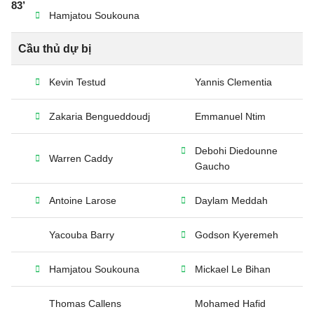
83’
Hamjatou Soukouna
Cầu thủ dự bị
Kevin Testud
Yannis Clementia
Zakaria Bengueddoudj
Emmanuel Ntim
Debohi Diedounne
Warren Caddy
Gaucho
Antoine Larose
Daylam Meddah
Yacouba Barry
Godson Kyeremeh
Hamjatou Soukouna
Mickael Le Bihan
Thomas Callens
Mohamed Hafid