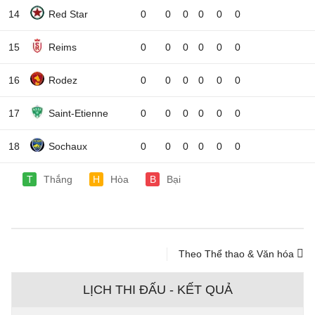
14
Red Star
0
0
0
0
0
0
15
Reims
0
0
0
0
0
0
16
Rodez
0
0
0
0
0
0
17
Saint-Etienne
0
0
0
0
0
0
18
Sochaux
0
0
0
0
0
0
T
Thắng
H
Hòa
B
Bại
Theo Thể thao & Văn hóa
LỊCH THI ĐẤU - KẾT QUẢ