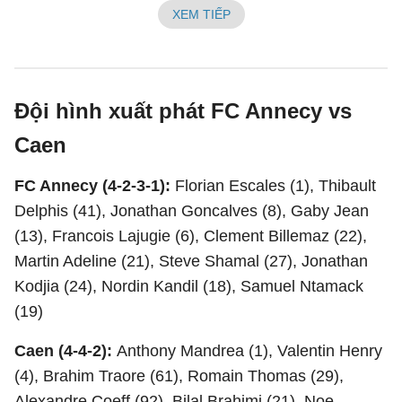
XEM TIẾP
Đội hình xuất phát FC Annecy vs
Caen
FC Annecy (4-2-3-1):
Florian Escales (1), Thibault
Delphis (41), Jonathan Goncalves (8), Gaby Jean
(13), Francois Lajugie (6), Clement Billemaz (22),
Martin Adeline (21), Steve Shamal (27), Jonathan
Kodjia (24), Nordin Kandil (18), Samuel Ntamack
(19)
Caen (4-4-2):
Anthony Mandrea (1), Valentin Henry
(4), Brahim Traore (61), Romain Thomas (29),
Alexandre Coeff (92), Bilal Brahimi (21), Noe