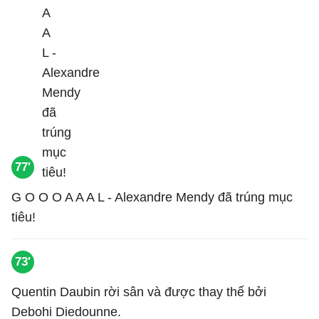
77'
G O O O A A A L - Alexandre Mendy đã trúng mục
tiêu!
73'
Quentin Daubin rời sân và được thay thế bởi
Debohi Diedounne.