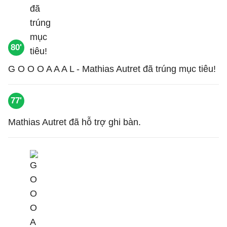
80'
G O O O A A A L - Mathias Autret đã trúng mục tiêu!
77'
Mathias Autret đã hỗ trợ ghi bàn.