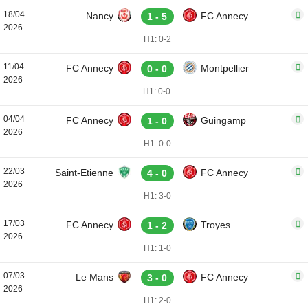
18/04
Nancy
FC Annecy
1 - 5
2026
H1: 0-2
11/04
FC Annecy
Montpellier
0 - 0
2026
H1: 0-0
04/04
FC Annecy
Guingamp
1 - 0
2026
H1: 0-0
22/03
Saint-Etienne
FC Annecy
4 - 0
2026
H1: 3-0
17/03
FC Annecy
Troyes
1 - 2
2026
H1: 1-0
07/03
Le Mans
FC Annecy
3 - 0
2026
H1: 2-0