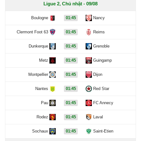
Ligue 2, Chủ nhật - 09/08
Boulogne
01:45
Nancy
Clermont Foot 63
01:45
Reims
Dunkerque
01:45
Grenoble
Metz
01:45
Guingamp
Montpellier
01:45
Dijon
Nantes
01:45
Red Star
Pau
01:45
FC Annecy
Rodez
01:45
Laval
Sochaux
01:45
Saint-Etien