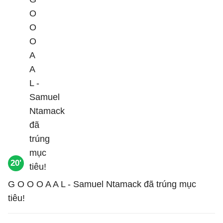
20'
G O O O A A L - Samuel Ntamack đã trúng mục
tiêu!