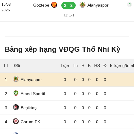
15/03
Goztepe
Alanyaspor
2 - 2
2026
H1: 1-1
Bảng xếp hạng VĐQG Thổ Nhĩ Kỳ
TT
Đội
5 trận gần n
1
Alanyaspor
0
0
0
0
0
0
2
Amed Sportif
0
0
0
0
0
0
3
Beşiktaş
0
0
0
0
0
0
4
Corum FK
0
0
0
0
0
0