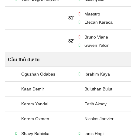
Maestro
81’
Efecan Karaca
Bruno Viana
82’
Guven Yalcin
Cầu thủ dự bị
Oguzhan Odabas
Ibrahim Kaya
Kaan Demir
Buluthan Bulut
Kerem Yandal
Fatih Aksoy
Kerem Ozmen
Nicolas Janvier
Shavy Babicka
Ianis Hagi