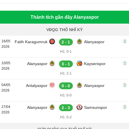
Thành tích gần đây Alanyaspor
VĐQG THỔ NHĨ KỲ
16/05
Fatih Karagumruk
Alanyaspor
2 - 1
2026
H1: 0-1
10/05
Alanyaspor
Kayserispor
3 - 1
2026
H1: 2-1
04/05
Antalyaspor
Alanyaspor
0 - 0
2026
H1: 0-0
27/04
Alanyaspor
Samsunspor
2 - 3
2026
H1: 0-2