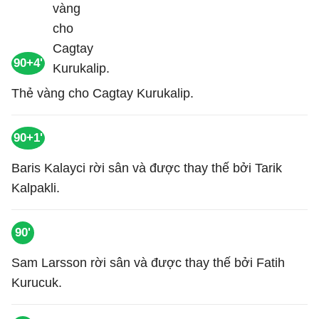
90+4'
Thẻ vàng cho Cagtay Kurukalip.
90+1'
Baris Kalayci rời sân và được thay thế bởi Tarik
Kalpakli.
90'
Sam Larsson rời sân và được thay thế bởi Fatih
Kurucuk.