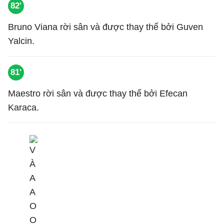
82'
Bruno Viana rời sân và được thay thế bởi Guven
Yalcin.
81'
Maestro rời sân và được thay thế bởi Efecan
Karaca.