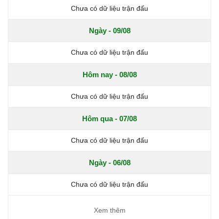
Chưa có dữ liệu trận đấu
Ngày - 09/08
Chưa có dữ liệu trận đấu
Hôm nay - 08/08
Chưa có dữ liệu trận đấu
Hôm qua - 07/08
Chưa có dữ liệu trận đấu
Ngày - 06/08
Chưa có dữ liệu trận đấu
Xem thêm