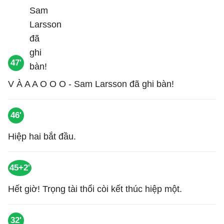
47'
V À A A O O O - Sam Larsson đã ghi bàn!
46'
Hiệp hai bắt đầu.
45+2'
Hết giờ! Trọng tài thổi còi kết thúc hiệp một.
32'