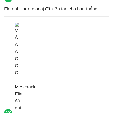
Florent Hadergjonaj đã kiến tạo cho bàn thắng.