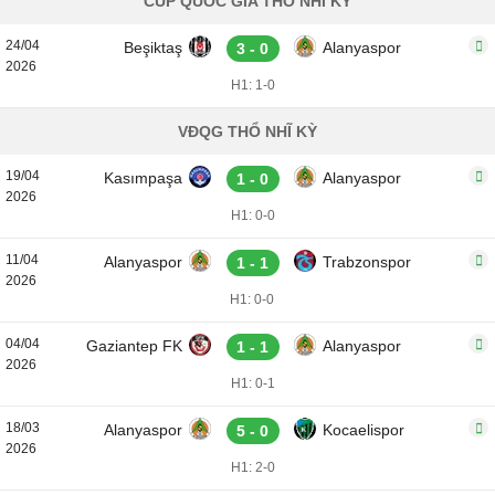
CÚP QUỐC GIA THỔ NHĨ KỲ
24/04
Beşiktaş
Alanyaspor
3 - 0
2026
H1: 1-0
VĐQG THỔ NHĨ KỲ
19/04
Kasımpaşa
Alanyaspor
1 - 0
2026
H1: 0-0
11/04
Alanyaspor
Trabzonspor
1 - 1
2026
H1: 0-0
04/04
Gaziantep FK
Alanyaspor
1 - 1
2026
H1: 0-1
18/03
Alanyaspor
Kocaelispor
5 - 0
2026
H1: 2-0