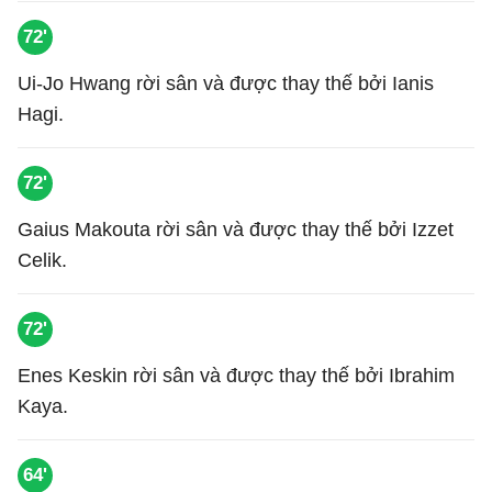
72'
Ui-Jo Hwang rời sân và được thay thế bởi Ianis
Hagi.
72'
Gaius Makouta rời sân và được thay thế bởi Izzet
Celik.
72'
Enes Keskin rời sân và được thay thế bởi Ibrahim
Kaya.
64'