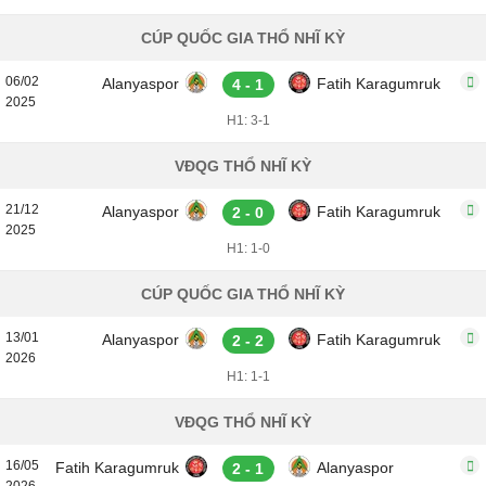
CÚP QUỐC GIA THỔ NHĨ KỲ
06/02
Alanyaspor
Fatih Karagumruk
4 - 1
2025
H1: 3-1
VĐQG THỔ NHĨ KỲ
21/12
Alanyaspor
Fatih Karagumruk
2 - 0
2025
H1: 1-0
CÚP QUỐC GIA THỔ NHĨ KỲ
13/01
Alanyaspor
Fatih Karagumruk
2 - 2
2026
H1: 1-1
VĐQG THỔ NHĨ KỲ
16/05
Fatih Karagumruk
Alanyaspor
2 - 1