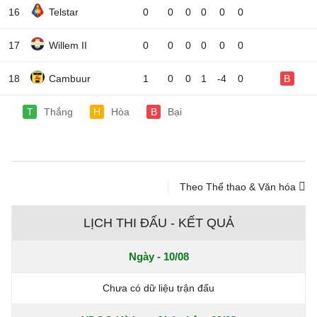
16
Telstar
0
0
0
0
0
0
17
Willem II
0
0
0
0
0
0
18
Cambuur
1
0
0
1
-4
0
B
T
Thắng
H
Hòa
B
Bại
Theo Thể thao & Văn hóa
LỊCH THI ĐẤU - KẾT QUẢ
Ngày - 10/08
Chưa có dữ liệu trận đấu