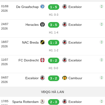
01/08
De Graafschap
Excelsior
1 - 5
2026
H1: 0-3
24/07
Heracles
Excelsior
3 - 5
2026
H1: 1-4
18/07
NAC Breda
Excelsior
1 - 3
2026
H1: 1-2
11/07
FC Dordrecht
Excelsior
0 - 2
2026
H1: 0-0
04/07
Excelsior
Cambuur
3 - 2
2026
VĐQG HÀ LAN
17/05
Sparta Rotterdam
Excelsior
2 - 3