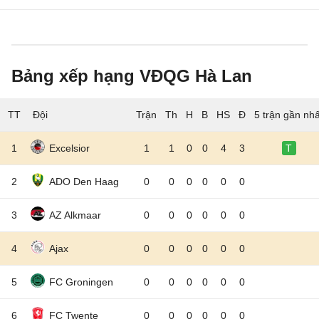
Bảng xếp hạng VĐQG Hà Lan
TT
Đội
5 trận gần nhấ
1
Excelsior
1
1
0
0
4
3
T
2
ADO Den Haag
0
0
0
0
0
0
3
AZ Alkmaar
0
0
0
0
0
0
4
Ajax
0
0
0
0
0
0
5
FC Groningen
0
0
0
0
0
0
6
FC Twente
0
0
0
0
0
0