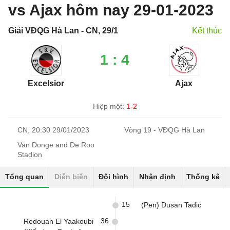
vs Ajax hôm nay 29-01-2023
Giải VĐQG Hà Lan - CN, 29/1
Kết thúc
1 : 4
Excelsior
Ajax
Hiệp một:
1-2
CN, 20:30 29/01/2023
Vòng 19 - VĐQG Hà Lan
Van Donge and De Roo
Stadion
Tổng quan
Diễn biến
Đội hình
Nhận định
Thống kê
15
(Pen) Dusan Tadic
36
Redouan El Yaakoubi