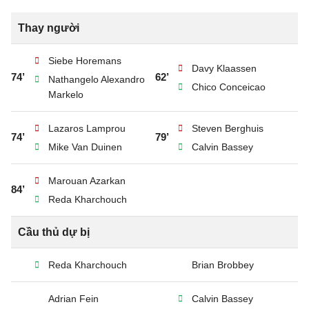
Thay người
Siebe Horemans
Davy Klaassen
74’
62’
Nathangelo Alexandro
Chico Conceicao
Markelo
Lazaros Lamprou
Steven Berghuis
74’
79’
Mike Van Duinen
Calvin Bassey
Marouan Azarkan
84’
Reda Kharchouch
Cầu thủ dự bị
Reda Kharchouch
Brian Brobbey
Adrian Fein
Calvin Bassey