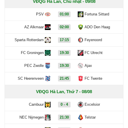
VĐQG Hà Lan, Chủ nhật - 09/08
PSV
01:00
Fortuna Sittard
AZ Alkmaar
02:00
ADO Den Haag
Sparta Rotterdam
17:15
Feyenoord
FC Groningen
19:30
FC Utrecht
PEC Zwolle
19:30
Ajax
SC Heerenveen
21:45
FC Twente
VĐQG Hà Lan, Thứ 7 - 08/08
Cambuur
0 - 4
Excelsior
NEC Nijmegen
21:30
Telstar