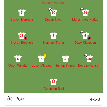
Marouan Azarkan
7
10
20
Steven Bergwijn
Dusan Tadic
Mohammed Kudus
23
8
6
Steven Berghuis
Kenneth Taylor
Davy Klaassen
5
4
2
15
Owen Wijndal
Edson Alvarez
Jurrien Timber
Devyne Rensch
12
Geronimo Rulli
Ajax
4-3-3