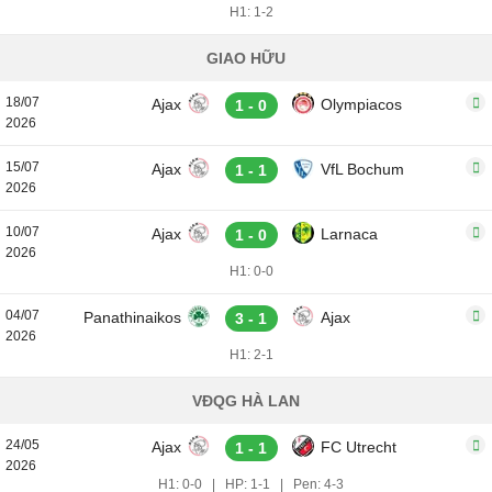
H1: 1-2
GIAO HỮU
18/07
Ajax
Olympiacos
1 - 0
2026
15/07
Ajax
VfL Bochum
1 - 1
2026
10/07
Ajax
Larnaca
1 - 0
2026
H1: 0-0
04/07
Panathinaikos
Ajax
3 - 1
2026
H1: 2-1
VĐQG HÀ LAN
24/05
Ajax
FC Utrecht
1 - 1
2026
H1: 0-0
|
HP: 1-1
|
Pen: 4-3