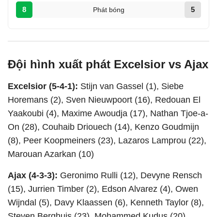
8
5
Phát bóng
Đội hình xuất phát Excelsior vs Ajax
Excelsior (5-4-1):
Stijn van Gassel (1), Siebe
Horemans (2), Sven Nieuwpoort (16), Redouan El
Yaakoubi (4), Maxime Awoudja (17), Nathan Tjoe-a-
On (28), Couhaib Driouech (14), Kenzo Goudmijn
(8), Peer Koopmeiners (23), Lazaros Lamprou (22),
Marouan Azarkan (10)
Ajax (4-3-3):
Geronimo Rulli (12), Devyne Rensch
(15), Jurrien Timber (2), Edson Alvarez (4), Owen
Wijndal (5), Davy Klaassen (6), Kenneth Taylor (8),
Steven Berghuis (23), Mohammed Kudus (20),