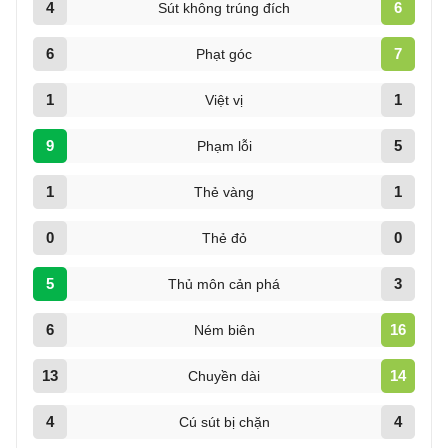
4
6
Sút không trúng đích
6
7
Phạt góc
1
1
Việt vị
9
5
Phạm lỗi
1
1
Thẻ vàng
0
0
Thẻ đỏ
5
3
Thủ môn cản phá
6
16
Ném biên
13
14
Chuyền dài
4
4
Cú sút bị chặn