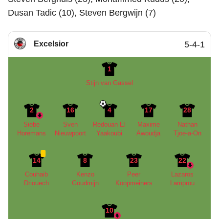
Dusan Tadic (10), Steven Bergwijn (7)
Excelsior
5-4-1
1
Stijn van Gassel
2
16
4
17
28
Siebe
Sven
Redouan El
Maxime
Nathan
Horemans
Nieuwpoort
Yaakoubi
Awoudja
Tjoe-a-On
14
8
23
22
Couhaib
Kenzo
Peer
Lazaros
Driouech
Goudmijn
Koopmeiners
Lamprou
10