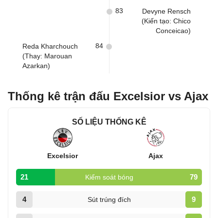
83
Devyne Rensch
(Kiến tạo: Chico
Conceicao)
84
Reda Kharchouch
(Thay: Marouan
Azarkan)
Thống kê trận đấu Excelsior vs Ajax
SỐ LIỆU THỐNG KÊ
Excelsior
Ajax
21
79
Kiểm soát bóng
4
9
Sút trúng đích