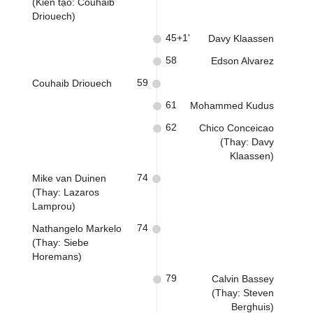
(Kiến tạo: Couhaib
Driouech)
45+1'
Davy Klaassen
58
Edson Alvarez
59
Couhaib Driouech
61
Mohammed Kudus
62
Chico Conceicao
(Thay: Davy
Klaassen)
74
Mike van Duinen
(Thay: Lazaros
Lamprou)
74
Nathangelo Markelo
(Thay: Siebe
Horemans)
79
Calvin Bassey
(Thay: Steven
Berghuis)