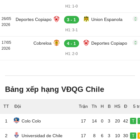
H1: 1-0
26/05
Deportes Copiapo
Union Espanola
3 - 1
2026
H1: 3-1
17/05
Cobreloa
Deportes Copiapo
4 - 1
2026
H1: 2-0
Bảng xếp hạng VĐQG Chile
TT
Đội
5 t
1
Colo Colo
17
14
0
3
20
42
T
2
Universidad de Chile
17
8
6
3
10
30
T