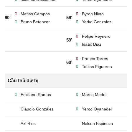
Matias Campos
Byron Nieto
90’
59’
Bruno Betancor
Yerko Gonzalez
Felipe Reynero
59’
Isaac Diaz
Franco Torres
60’
Tobias Figueroa
Cầu thủ dự bị
Emiliano Ramos
Marco Medel
Claudio González
Yerco Oyanedel
Axl Rios
Nelson Espinoza