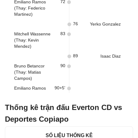
72
Emiliano Ramos
(Thay: Federico
Martinez)
76
Yerko Gonzalez
83
Mitchell Wassenne
(Thay: Kevin
Mendez)
89
Isaac Diaz
90
Bruno Betancor
(Thay: Matias
Campos)
90+5'
Emiliano Ramos
Thống kê trận đấu Everton CD vs
Deportes Copiapo
SỐ LIỆU THỐNG KÊ