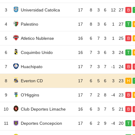
3
Universidad Catolica
17
8
3
6
12
27
B
4
Palestino
17
8
3
6
1
27
T
5
Atletico Nublense
16
6
7
3
1
25
B
6
Coquimbo Unido
16
7
3
6
3
24
T
7
Huachipato
17
7
3
7
-1
24
B
8
Everton CD
17
6
5
6
3
23
H
9
O'Higgins
17
7
2
8
-4
23
B
10
Club Deportes Limache
16
6
3
7
5
21
B
11
Deportes Concepcion
17
6
2
9
-4
20
T