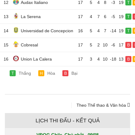
12
Audax Italiano
17
5
4
8
-3
19
T
13
La Serena
17
4
7
6
-5
19
T
14
Universidad de Concepcion
16
5
4
7
-14
19
T
15
Cobresal
17
5
2
10
-6
17
B
16
Union La Calera
17
3
4
10
-18
13
B
T
Thắng
H
Hòa
B
Bại
Theo Thể thao & Văn hóa
LỊCH THI ĐẤU - KẾT QUẢ
VĐQG Chile, Chủ nhật - 09/08