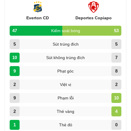
Everton CD
Deportes Copiapo
47
53
Kiểm soát bóng
5
5
Sút trúng đích
10
7
Sút không trúng đích
9
8
Phạt góc
2
2
Việt vị
9
10
Phạm lỗi
2
4
Thẻ vàng
1
0
Thẻ đỏ