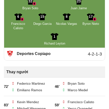
32
23
Bryan Soto
Juan Jaime
6
15
8
17
Francisco
Diego Garcia
Nicolas Vargas
Byron Nieto
Calisto
1
Richard Leyton
Deportes Copiapo
4-2-1-3
Thay người
Federico Martinez
Bryan Soto
72’
46’
Emiliano Ramos
Marco Medel
Kevin Mendez
Francisco Calisto
83’
59’
Mitchell Wassenne
Yerco Oyanedel