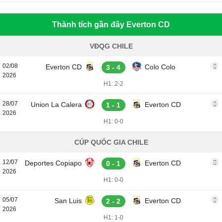
Thành tích gần đây Everton CD
VĐQG CHILE
02/08
Everton CD
Colo Colo
3 - 4
2026
H1: 2-2
28/07
Union La Calera
Everton CD
1 - 1
2026
H1: 0-0
CÚP QUỐC GIA CHILE
12/07
Deportes Copiapo
Everton CD
0 - 1
2026
H1: 0-0
05/07
San Luis
Everton CD
2 - 2
2026
H1: 1-0