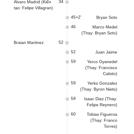
34
Alvaro Madrid (Kiến
tạo: Felipe Villagran)
45+2'
Bryan Soto
46
Marco Medel
(Thay: Bryan Soto)
52
Braian Martinez
52
Juan Jaime
59
Yerco Oyanedel
(Thay: Francisco
Calisto)
59
Yerko Gonzalez
(Thay: Byron Nieto)
59
Isaac Diaz (Thay:
Felipe Reynero)
60
Tobias Figueroa
(Thay: Franco
Torres)