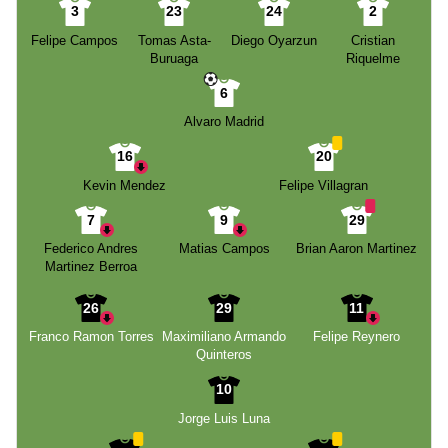
3
23
24
2
Felipe Campos
Tomas Asta-
Diego Oyarzun
Cristian
Buruaga
Riquelme
6
Alvaro Madrid
16
20
Kevin Mendez
Felipe Villagran
7
9
29
Federico Andres
Matias Campos
Brian Aaron Martinez
Martinez Berroa
26
29
11
Franco Ramon Torres
Maximiliano Armando
Felipe Reynero
Quinteros
10
Jorge Luis Luna