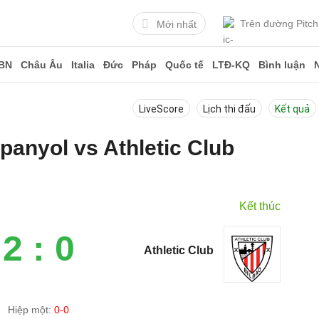
Trên đường Pitch
Mới nhất
BN
Châu Âu
Italia
Đức
Pháp
Quốc tế
LTĐ-KQ
Bình luận
LiveScore
Lịch thi đấu
Kết quả
spanyol vs Athletic Club
6
Kết thúc
2 : 0
Athletic Club
Hiệp một:
0-0