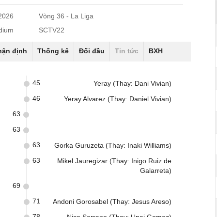
/2026
Vòng 36 - La Liga
dium
SCTV22
hận định
Thống kê
Đối đầu
Tin tức
BXH
45
Yeray (Thay: Dani Vivian)
46
Yeray Alvarez (Thay: Daniel Vivian)
63
63
63
Gorka Guruzeta (Thay: Inaki Williams)
63
Mikel Jauregizar (Thay: Inigo Ruiz de
Galarreta)
69
71
Andoni Gorosabel (Thay: Jesus Areso)
78