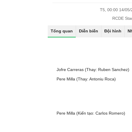
T5, 00:00 14/05
RCDE Sta
Tổng quan
Diễn biến
Đội hình
N
Jofre Carreras (Thay: Ruben Sanchez)
Pere Milla (Thay: Antoniu Roca)
Pere Milla (Kiến tạo: Carlos Romero)