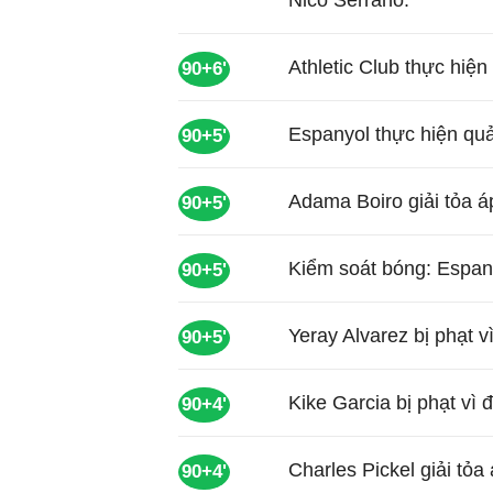
Nico Serrano.
Athletic Club thực hiệ
90+6'
Espanyol thực hiện qu
90+5'
Adama Boiro giải tỏa á
90+5'
Kiểm soát bóng: Espany
90+5'
Yeray Alvarez bị phạt v
90+5'
Kike Garcia bị phạt vì
90+4'
Charles Pickel giải tỏ
90+4'