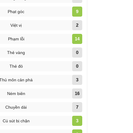
9
Phạt góc
2
Việt vị
14
Phạm lỗi
0
Thẻ vàng
0
Thẻ đỏ
3
Thủ môn cản phá
16
Ném biên
7
Chuyền dài
3
Cú sút bị chặn