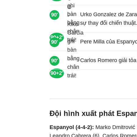
Urko Gonzalez de Zarat
90'
sự thay đổi chiến thuật
90+2'
Pere Milla của Espanyol 
90'
Carlos Romero giải tỏa
90'
90+2'
Đội hình xuất phát Espan
Espanyol (4-4-2):
Marko Dmitrović (
Leandro Cabrera (6), Carlos Romer