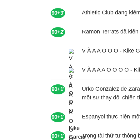
Athletic Club đang kiể
90+3'
Ramon Terrats đã kiến 
90+2'
V À A A O O O - Kike G
V À A A A O O O O - Ki
Urko Gonzalez de Zarat
90+1'
một sự thay đổi chiến t
Espanyol thực hiện mộ
90+1'
Trọng tài thứ tư thông 
90+1'