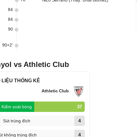
Nico Serrano (Thay: Unai Gomez)
84
84
90
90+2'
ol vs Athletic Club
 LIỆU THỐNG KÊ
Athletic Club
37
Kiểm soát bóng
4
Sút trúng đích
4
út không trúng đích