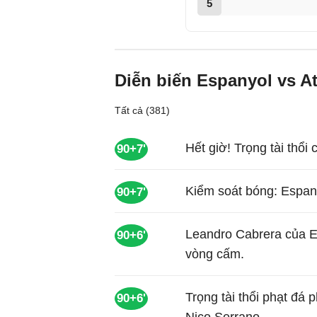
5
Diễn biến Espanyol vs At
Tất cả (381)
Hết giờ! Trọng tài thổi 
90+7'
Kiểm soát bóng: Espany
90+7'
Leandro Cabrera của 
90+6'
vòng cấm.
Trọng tài thổi phạt đá 
90+6'