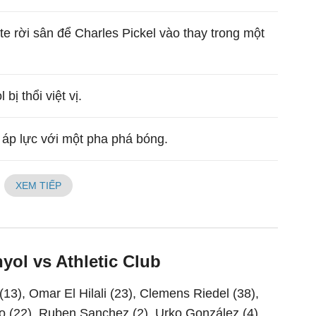
e rời sân để Charles Pickel vào thay trong một
.
bị thổi việt vị.
 áp lực với một pha phá bóng.
XEM TIẾP
yol vs Athletic Club
13), Omar El Hilali (23), Clemens Riedel (38),
o (22), Ruben Sanchez (2), Urko González (4),