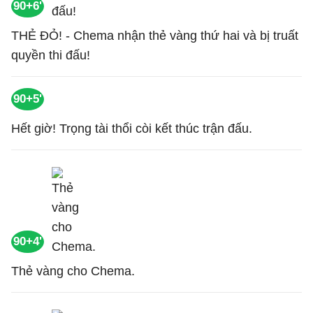
90+6'
THẺ ĐỎ! - Chema nhận thẻ vàng thứ hai và bị truất
quyền thi đấu!
90+5'
Hết giờ! Trọng tài thổi còi kết thúc trận đấu.
90+4'
Thẻ vàng cho Chema.