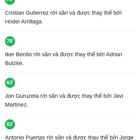
Cristian Gutierrez rời sân và được thay thế bởi
Hodei Arrillaga.
76'
Iker Benito rời sân và được thay thế bởi Adrian
Butzke.
63'
Jon Guruzeta rời sân và được thay thế bởi Javi
Martinez.
62'
Antonio Puertas rời sân và được thay thế bởi Jorge