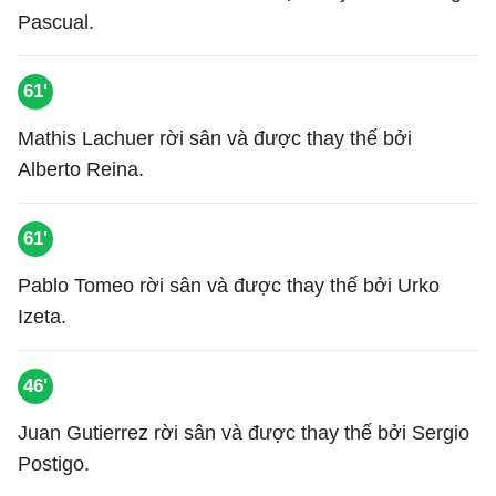
Pascual.
61'
Mathis Lachuer rời sân và được thay thế bởi
Alberto Reina.
61'
Pablo Tomeo rời sân và được thay thế bởi Urko
Izeta.
46'
Juan Gutierrez rời sân và được thay thế bởi Sergio
Postigo.