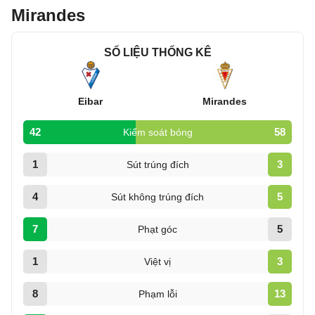
Mirandes
SỐ LIỆU THỐNG KÊ
Eibar
Mirandes
42
58
Kiểm soát bóng
1
3
Sút trúng đích
4
5
Sút không trúng đích
7
5
Phạt góc
1
3
Việt vị
8
13
Phạm lỗi