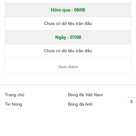
Hôm qua - 08/08
Chưa có dữ liệu trận đấu
Ngày - 07/08
Chưa có dữ liệu trận đấu
Xem thêm
Trang chủ
Bóng đá Việt Nam
X
Tin Nóng
Bóng đá Anh
Video
Bóng đá Châu Âu
Trên đường Pitch
Bóng đá TBN
Trực tiếp
Bóng đá Italia