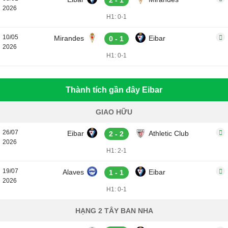
2 - 1
2026
H1: 0-1
10/05
Mirandes
Eibar
0 - 1
2026
H1: 0-1
Thành tích gần đây Eibar
GIAO HỮU
26/07
Eibar
Athletic Club
2 - 2
2026
H1: 2-1
19/07
Alaves
Eibar
1 - 1
2026
H1: 0-1
HẠNG 2 TÂY BAN NHA