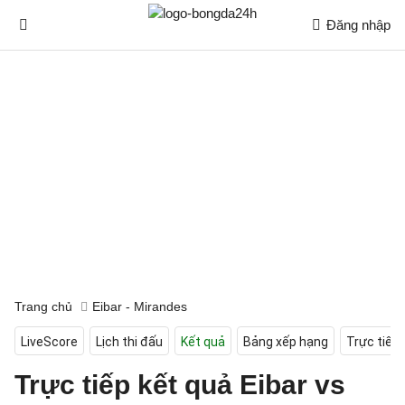
Đăng nhập
Trang chủ
Eibar - Mirandes
LiveScore
Lịch thi đấu
Kết quả
Bảng xếp hạng
Trực tiếp
Trực tiếp kết quả Eibar vs