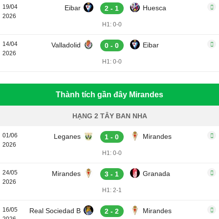
19/04
Eibar
Huesca
2 - 1
2026
H1: 0-0
14/04
Valladolid
Eibar
0 - 0
2026
H1: 0-0
Thành tích gần đây Mirandes
HẠNG 2 TÂY BAN NHA
01/06
Leganes
Mirandes
1 - 0
2026
H1: 0-0
24/05
Mirandes
Granada
3 - 1
2026
H1: 2-1
16/05
Real Sociedad B
Mirandes
2 - 2