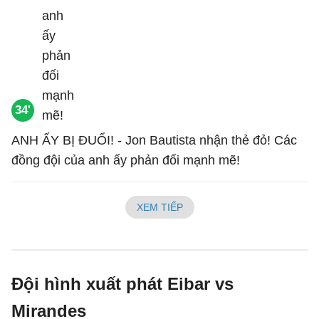
34'
ANH ẤY BỊ ĐUỔI! - Jon Bautista nhận thẻ đỏ! Các
đồng đội của anh ấy phản đối mạnh mẽ!
XEM TIẾP
Đội hình xuất phát Eibar vs
Mirandes