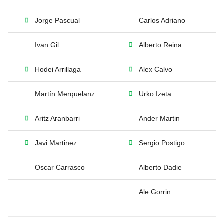
Jorge Pascual
Carlos Adriano
Ivan Gil
Alberto Reina
Hodei Arrillaga
Alex Calvo
Martín Merquelanz
Urko Izeta
Aritz Aranbarri
Ander Martin
Javi Martinez
Sergio Postigo
Oscar Carrasco
Alberto Dadie
Ale Gorrin