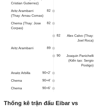
Cristian Gutierrez)
82
Aritz Arambarri
(Thay: Arnau Comas)
82
Chema (Thay: Jose
Corpas)
82
Alex Calvo (Thay:
Joel Roca)
89
Aritz Arambarri
90
Joaquin Panichelli
(Kiến tạo: Sergio
Postigo)
90+2'
Anaitz Arbilla
90+4'
Chema
90+6'
Chema
Thống kê trận đấu Eibar vs