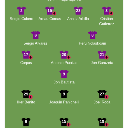
2
15
23
3
Sergio Cubero
Arnau Comas
Anaitz Arbilla
Cristian
Gutierrez
6
8
Sergio Alvarez
Peru Nolaskoain
17
20
21
Corpas
Antonio Puertas
Jon Guruzeta
9
Jon Bautista
29
9
27
Iker Benito
Joaquin Panichelli
Joel Roca
6
15
19