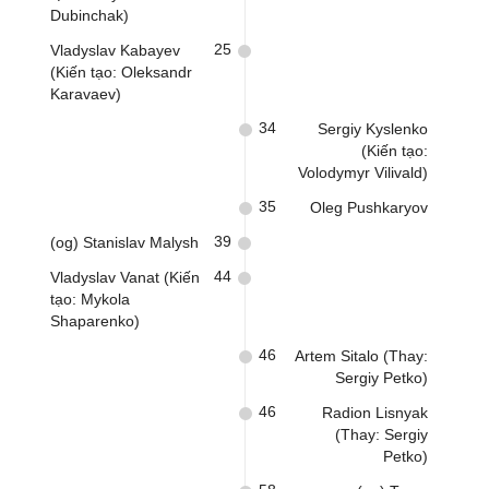
Dubinchak)
25
Vladyslav Kabayev
(Kiến tạo: Oleksandr
Karavaev)
34
Sergiy Kyslenko
(Kiến tạo:
Volodymyr Vilivald)
35
Oleg Pushkaryov
39
(og) Stanislav Malysh
44
Vladyslav Vanat (Kiến
tạo: Mykola
Shaparenko)
46
Artem Sitalo (Thay:
Sergiy Petko)
46
Radion Lisnyak
(Thay: Sergiy
Petko)