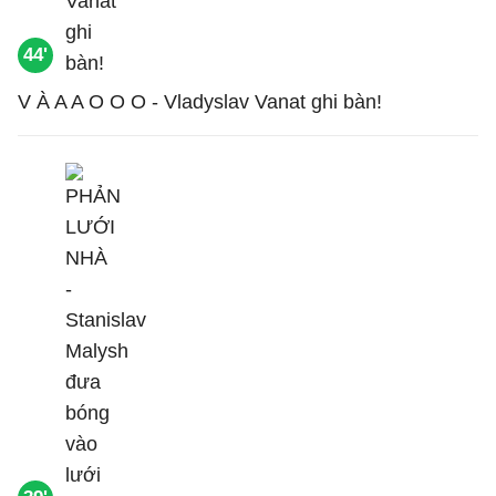
44'
V À A A O O O - Vladyslav Vanat ghi bàn!