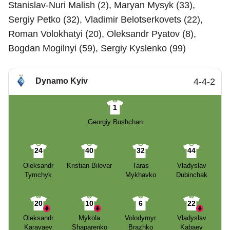
Stanislav-Nuri Malish (2), Maryan Mysyk (33),
Sergiy Petko (32), Vladimir Belotserkovets (22),
Roman Volokhatyi (20), Oleksandr Pyatov (8),
Bogdan Mogilnyi (59), Sergiy Kyslenko (99)
Dynamo Kyiv
4-4-2
1
Georgiy Bushchan
24
40
32
44
Oleksandr
Kristian Bilovar
Taras
Vladyslav
Tymchyk
Mykhavko
Dubinchak
20
10
6
22
Oleksandr
Mykola
Volodymyr
Vladyslav
Karavaev
Shaparenko
Brazhko
Kabaev