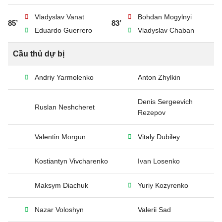
Vladyslav Vanat
Bohdan Mogylnyi
85’
83’
Eduardo Guerrero
Vladyslav Chaban
Cầu thủ dự bị
Andriy Yarmolenko
Anton Zhylkin
Denis Sergeevich
Ruslan Neshcheret
Rezepov
Valentin Morgun
Vitaly Dubiley
Kostiantyn Vivcharenko
Ivan Losenko
Maksym Diachuk
Yuriy Kozyrenko
Nazar Voloshyn
Valerii Sad