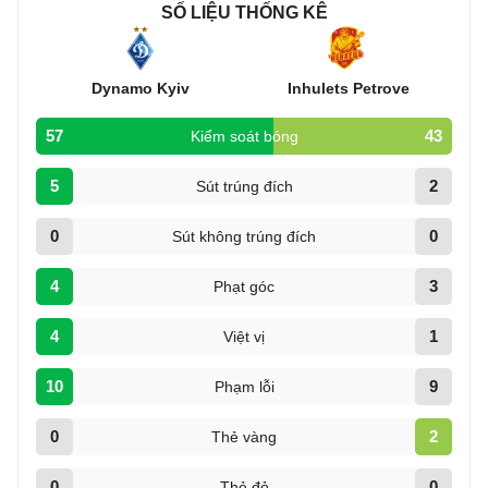
SỐ LIỆU THỐNG KÊ
Dynamo Kyiv
Inhulets Petrove
57
43
Kiểm soát bóng
5
2
Sút trúng đích
0
0
Sút không trúng đích
4
3
Phạt góc
4
1
Việt vị
10
9
Phạm lỗi
0
2
Thẻ vàng
0
0
Thẻ đỏ