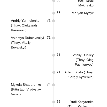
58
(og) Taras
Mykhavko
63
Maryan Mysyk
71
Andriy Yarmolenko
(Thay: Oleksandr
Karavaev)
71
Valentyn Rubchynskyi
(Thay: Vitaliy
Buyalskyi)
71
Vitaliy Dubiley
(Thay: Oleg
Pushkaryov)
71
Artem Sitalo (Thay:
Sergiy Kyslenko)
74
Mykola Shaparenko
(Kiến tạo: Vladyslav
Vanat)
79
Yurii Kozyrenko
(Thay: Oleksandr