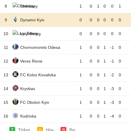
8
Cherkasy
1
0
1
0
0
1
9
Dynamo Kyiv
0
0
0
0
0
0
10
Livyi Bereg
0
0
0
0
0
0
11
Chornomorets Odesa
1
0
0
1
-1
0
12
Veres Rivne
1
0
0
1
-1
0
13
FC Kolos Kovalivka
1
0
0
1
-2
0
14
Kryvbas
1
0
0
1
-3
0
15
FC Obolon Kyiv
1
0
0
1
-3
0
16
Kudrivka
1
0
0
1
-4
0
T
Thắng
H
Hòa
B
Bại