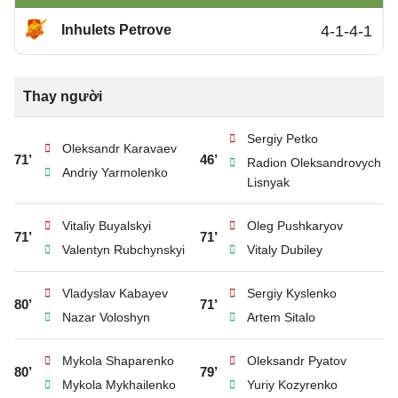
Inhulets Petrove
4-1-4-1
Thay người
Sergiy Petko
Oleksandr Karavaev
71’
46’
Radion Oleksandrovych
Andriy Yarmolenko
Lisnyak
Vitaliy Buyalskyi
Oleg Pushkaryov
71’
71’
Valentyn Rubchynskyi
Vitaly Dubiley
Vladyslav Kabayev
Sergiy Kyslenko
80’
71’
Nazar Voloshyn
Artem Sitalo
Mykola Shaparenko
Oleksandr Pyatov
80’
79’
Mykola Mykhailenko
Yuriy Kozyrenko