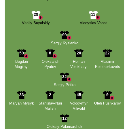
29
11
Vitaliy Buyalskiy
Vladyslav Vanat
99
Sergiy Kyslenko
59
8
20
22
Bogdan
Oleksandr
Roman
Vladimir
Mogilnyi
Pyatov
Volokhatyi
Belotserkovets
32
Sergiy Petko
33
2
45
9
Maryan Mysyk
Stanislav-Nuri
Volodymyr
Oleh Pushkarov
Malish
Vilivald
12
Oleksiy Palamarchuk