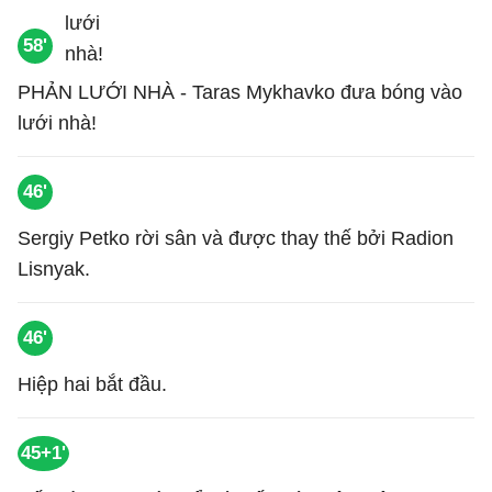
58'
PHẢN LƯỚI NHÀ - Taras Mykhavko đưa bóng vào
lưới nhà!
46'
Sergiy Petko rời sân và được thay thế bởi Radion
Lisnyak.
46'
Hiệp hai bắt đầu.
45+1'