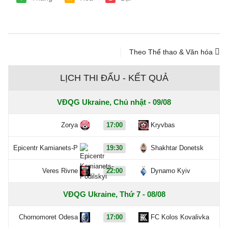
Theo Thể thao & Văn hóa
LỊCH THI ĐẤU - KẾT QUẢ
VĐQG Ukraine, Chủ nhật - 09/08
Zorya
17:00
Kryvbas
Epicentr Kamianets-P
19:30
Shakhtar Donetsk
Veres Rivne
22:00
Dynamo Kyiv
VĐQG Ukraine, Thứ 7 - 08/08
Chornomoret Odesa
17:00
FC Kolos Kovalivka