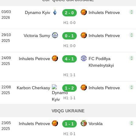
03/03
Dynamo Kyiv
Inhulets Petrove
2 - 0
2026
H1: 0-0
29/10
Victoria Sumy
Inhulets Petrove
0 - 1
2025
H1: 0-0
24/09
Inhulets Petrove
FC Podillya
4 - 1
2025
Khmelnytskyi
H1: 1-1
22/08
Karbon Cherkasy
Inhulets Petrove
1 - 2
2025
H1: 1-1
VĐQG UKRAINE
23/05
Inhulets Petrove
Vorskla
1 - 1
2025
H1: 0-1