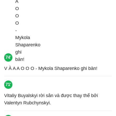
74'
V À A A O O O - Mykola Shaparenko ghi bàn!
71'
Vitaliy Buyalskyi rời sân và được thay thế bởi
Valentyn Rubchynskyi.