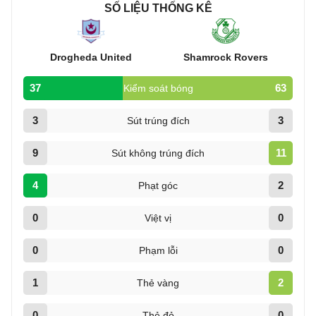
SỐ LIỆU THỐNG KÊ
Drogheda United
Shamrock Rovers
37
63
Kiểm soát bóng
3
3
Sút trúng đích
9
11
Sút không trúng đích
4
2
Phạt góc
0
0
Việt vị
0
0
Phạm lỗi
1
2
Thẻ vàng
0
0
Thẻ đỏ