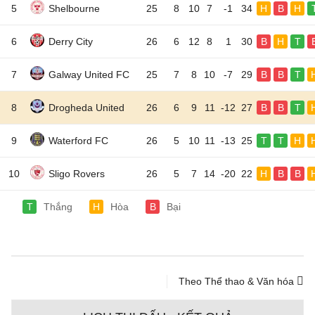
5
Shelbourne
25
8
10
7
-1
34
H
B
H
6
Derry City
26
6
12
8
1
30
B
H
T
7
Galway United FC
25
7
8
10
-7
29
B
B
T
8
Drogheda United
26
6
9
11
-12
27
B
B
T
9
Waterford FC
26
5
10
11
-13
25
T
T
H
10
Sligo Rovers
26
5
7
14
-20
22
H
B
B
T
Thắng
H
Hòa
B
Bại
Theo Thể thao & Văn hóa