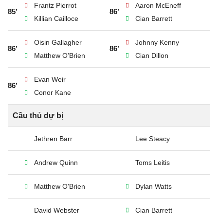
Frantz Pierrot
Aaron McEneff
85’
86’
Killian Cailloce
Cian Barrett
Oisin Gallagher
Johnny Kenny
86’
86’
Matthew O'Brien
Cian Dillon
Evan Weir
86’
Conor Kane
Cầu thủ dự bị
Jethren Barr
Lee Steacy
Andrew Quinn
Toms Leitis
Matthew O'Brien
Dylan Watts
David Webster
Cian Barrett