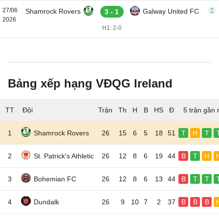
27/06
Shamrock Rovers
Galway United FC
3 - 1
2026
H1: 2-0
Bảng xếp hạng VĐQG Ireland
TT
Đội
5 trận gần 
1
Shamrock Rovers
26
15
6
5
18
51
T
H
T
2
St. Patrick's Athletic
26
12
8
6
19
44
B
T
H
3
Bohemian FC
26
12
8
6
13
44
B
T
T
4
Dundalk
26
9
10
7
2
37
B
B
B