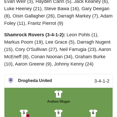
Evan Weir (3), Hayden Cann (5), Jack Keaney (6),
Luke Heeney (21), Steve Bawa (16), Gary Deegan
(8), Oisin Gallagher (26), Darragh Markey (7), Adam
Foley (11), Frantz Pierrot (9)
Shamrock Rovers (3-4-1-2):
Leon Pohls (1),
Markus Poom (19), Lee Grace (5), Darragh Nugent
(15), Cory O'Sullivan (27), Neil Farrugia (23), Aaron
McEneff (8), Conan Noonan (34), Graham Burke
(10), Aaron Greene (9), Johnny Kenny (24)
Drogheda United
3-4-1-2
1
Andrew Wogan
3
5
6