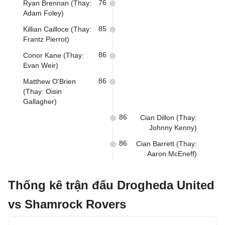
76
Ryan Brennan (Thay:
Adam Foley)
85
Killian Cailloce (Thay:
Frantz Pierrot)
86
Conor Kane (Thay:
Evan Weir)
86
Matthew O'Brien
(Thay: Oisin
Gallagher)
86
Cian Dillon (Thay:
Johnny Kenny)
86
Cian Barrett (Thay:
Aaron McEneff)
Thống kê trận đấu Drogheda United
vs Shamrock Rovers