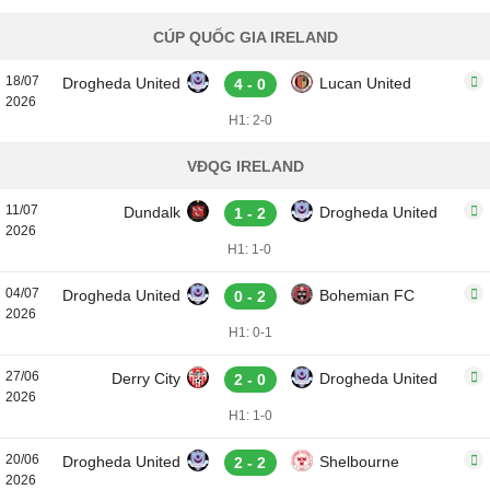
CÚP QUỐC GIA IRELAND
18/07
Drogheda United
Lucan United
4 - 0
2026
H1: 2-0
VĐQG IRELAND
11/07
Dundalk
Drogheda United
1 - 2
2026
H1: 1-0
04/07
Drogheda United
Bohemian FC
0 - 2
2026
H1: 0-1
27/06
Derry City
Drogheda United
2 - 0
2026
H1: 1-0
20/06
Drogheda United
Shelbourne
2 - 2
2026