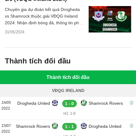
Chuyên gia dự đoán kết quả Drogheda
vs Shamrock thuộc giải VĐQG Ireland
2024: Nhận định bóng đá, thông tin phân
tích tỷ số trận đấu, thống kê chi tiết.
31/05/2024
Thành tích đối đầu
Thành tích đối đầu
VĐQG IRELAND
24/05
Drogheda United
Shamrock Rovers
1 - 0
2022
H1: 1-0
23/07
Shamrock Rovers
Drogheda United
1 - 1
2022