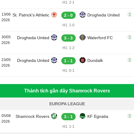
H1: 2-1
13/06
St. Patrick's Athletic
Drogheda United
2 - 0
2026
H1: 1-0
30/05
Drogheda United
Waterford FC
3 - 3
2026
H1: 1-2
23/05
Drogheda United
Dundalk
1 - 1
2026
H1: 0-1
Thành tích gần đây Shamrock Rovers
EUROPA LEAGUE
05/08
Shamrock Rovers
KF Egnatia
3 - 1
2026
H1: 1-1