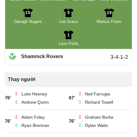
15
5
19
Darragh Nugent
Lee Grace
Markus Poom
1
Leon Pohls
Shamrock Rovers
3-4-1-2
Thay người
Luke Heeney
Neil Farrugia
76’
67’
Andrew Quinn
Richard Towell
Adam Foley
Graham Burke
76’
76’
Ryan Brennan
Dylan Watts