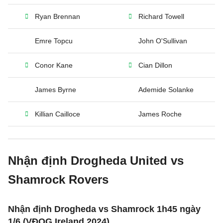
Ryan Brennan
Richard Towell
Emre Topcu
John O'Sullivan
Conor Kane
Cian Dillon
James Byrne
Ademide Solanke
Killian Cailloce
James Roche
Nhận định Drogheda United vs
Shamrock Rovers
Nhận định Drogheda vs Shamrock 1h45 ngày
1/6 (VĐQG Ireland 2024)