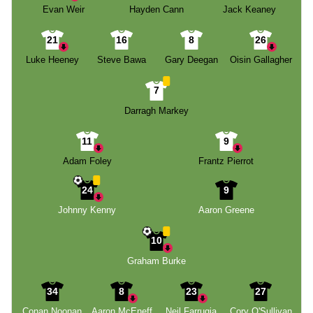
Evan Weir
Hayden Cann
Jack Keaney
21
16
8
26
Luke Heeney
Steve Bawa
Gary Deegan
Oisin Gallagher
7
Darragh Markey
11
9
Adam Foley
Frantz Pierrot
24
9
Johnny Kenny
Aaron Greene
10
Graham Burke
34
8
23
27
Conan Noonan
Aaron McEneff
Neil Farrugia
Cory O'Sullivan