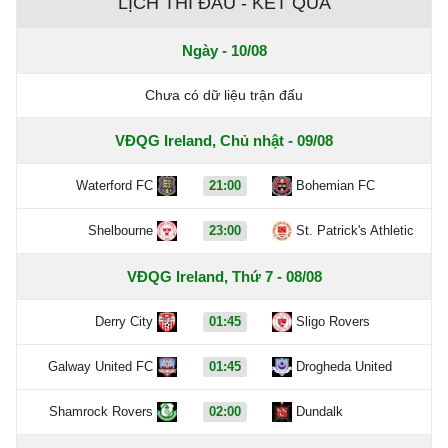
LỊCH THI ĐẤU - KẾT QUẢ
Ngày - 10/08
Chưa có dữ liệu trận đấu
VĐQG Ireland, Chủ nhật - 09/08
Waterford FC
21:00
Bohemian FC
Shelbourne
23:00
St. Patrick's Athletic
VĐQG Ireland, Thứ 7 - 08/08
Derry City
01:45
Sligo Rovers
Galway United FC
01:45
Drogheda United
Shamrock Rovers
02:00
Dundalk