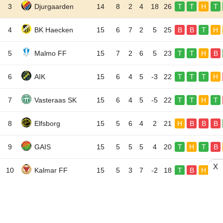
3
Djurgaarden
14
8
2
4
18
26
T
T
H
T
4
BK Haecken
15
6
7
2
5
25
B
B
T
H
5
Malmo FF
15
7
2
6
5
23
T
T
H
B
6
AIK
15
6
4
5
-3
22
T
T
T
H
7
Vasteraas SK
15
6
4
5
-5
22
T
T
H
T
8
Elfsborg
15
5
6
4
2
21
H
B
B
B
9
GAIS
15
5
5
5
4
20
T
H
T
B
X
10
Kalmar FF
15
5
3
7
-2
18
T
B
H
T
11
Mjaellby
14
4
5
5
1
17
H
H
B
H
12
Brommapojkarna
15
4
5
6
-4
17
H
B
B
H