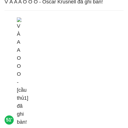
V À A A O O O - Oscar Krusnell đã ghi bàn!
51'