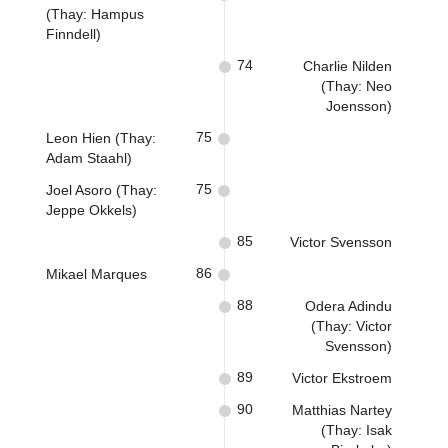
(Thay: Hampus
Finndell)
74
Charlie Nilden
(Thay: Neo
Joensson)
75
Leon Hien (Thay:
Adam Staahl)
75
Joel Asoro (Thay:
Jeppe Okkels)
85
Victor Svensson
86
Mikael Marques
88
Odera Adindu
(Thay: Victor
Svensson)
89
Victor Ekstroem
90
Matthias Nartey
(Thay: Isak