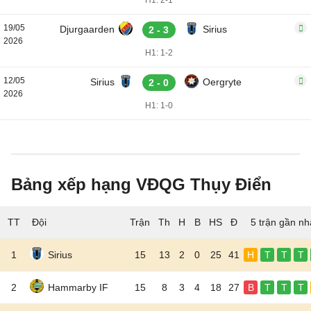
H1: 2-1
19/05
Djurgaarden
Sirius
2 - 3
2026
H1: 1-2
12/05
Sirius
Oergryte
2 - 0
2026
H1: 1-0
Bảng xếp hạng VĐQG Thụy Điển
TT
Đội
5 trận gần nh
1
Sirius
15
13
2
0
25
41
H
T
T
T
2
Hammarby IF
15
8
3
4
18
27
B
T
T
T