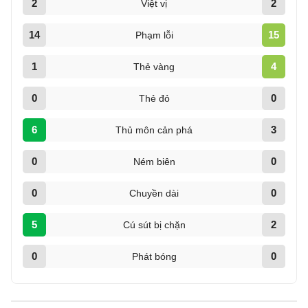
2
2
Việt vị
14
15
Phạm lỗi
1
4
Thẻ vàng
0
0
Thẻ đỏ
6
3
Thủ môn cản phá
0
0
Ném biên
0
0
Chuyền dài
5
2
Cú sút bị chặn
0
0
Phát bóng