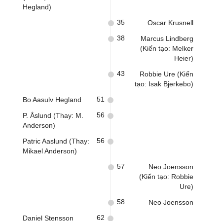
Hegland)
35
Oscar Krusnell
38
Marcus Lindberg
(Kiến tạo: Melker
Heier)
43
Robbie Ure (Kiến
tạo: Isak Bjerkebo)
51
Bo Aasulv Hegland
56
P. Åslund (Thay: M.
Anderson)
56
Patric Aaslund (Thay:
Mikael Anderson)
57
Neo Joensson
(Kiến tạo: Robbie
Ure)
58
Neo Joensson
62
Daniel Stensson