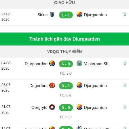
GIAO HỮU
26/06
Sirius
Djurgaarden
1 - 1
2026
Thành tích gần đây Djurgaarden
VĐQG THỤY ĐIỂN
04/08
Djurgaarden
Vasteraas SK
6 - 0
2026
H1: 3-0
25/07
Degerfors
Djurgaarden
0 - 1
2026
H1: 0-1
21/07
Oergryte
Djurgaarden
0 - 0
2026
H1: 0-0
14/07