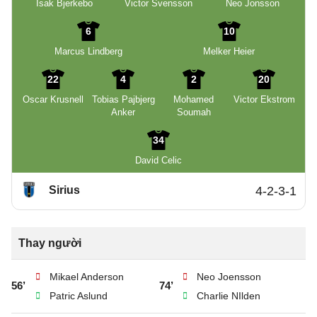
Isak Bjerkebo
Victor Svensson
Neo Jonsson
6
10
Marcus Lindberg
Melker Heier
22
4
2
20
Oscar Krusnell
Tobias Pajbjerg
Mohamed
Victor Ekstrom
Anker
Soumah
34
David Celic
Sirius
4-2-3-1
Thay người
Mikael Anderson
Neo Joensson
56’
74’
Patric Aslund
Charlie NIlden