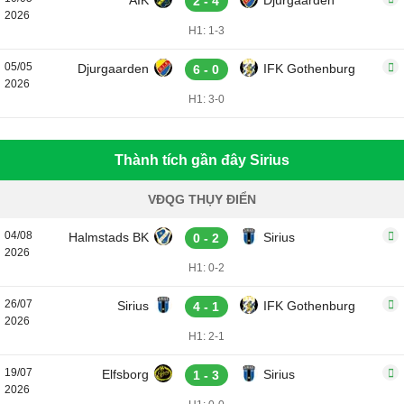
AIK
Djurgaarden
2 - 4
2026
H1: 1-3
05/05
Djurgaarden
IFK Gothenburg
6 - 0
2026
H1: 3-0
Thành tích gần đây Sirius
VĐQG THỤY ĐIỂN
04/08
Halmstads BK
Sirius
0 - 2
2026
H1: 0-2
26/07
Sirius
IFK Gothenburg
4 - 1
2026
H1: 2-1
19/07
Elfsborg
Sirius
1 - 3
2026