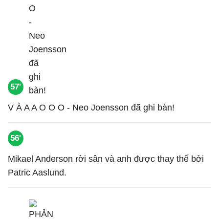
57'
V À A A O O O - Neo Joensson đã ghi bàn!
56'
Mikael Anderson rời sân và anh được thay thế bởi
Patric Aaslund.