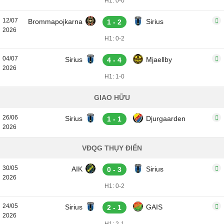
H1: 0-0
12/07
Brommapojkarna
Sirius
1 - 2
2026
H1: 0-2
04/07
Sirius
Mjaellby
4 - 4
2026
H1: 1-0
GIAO HỮU
26/06
Sirius
Djurgaarden
1 - 1
2026
VĐQG THỤY ĐIỂN
30/05
AIK
Sirius
0 - 3
2026
H1: 0-2
24/05
Sirius
GAIS
2 - 1
2026