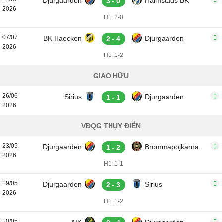
Djurgaarden
Halmstads BK
3 - 0
2026
H1: 2-0
07/07
BK Haecken
Djurgaarden
2 - 4
2026
H1: 1-2
GIAO HỮU
26/06
Sirius
Djurgaarden
1 - 1
2026
VĐQG THỤY ĐIỂN
23/05
Djurgaarden
Brommapojkarna
1 - 2
2026
H1: 1-1
19/05
Djurgaarden
Sirius
2 - 3
2026
H1: 1-2
10/05