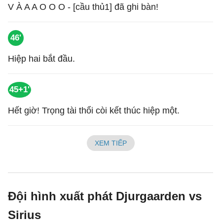
V À A A O O O - [cầu thủ1] đã ghi bàn!
46'
Hiệp hai bắt đầu.
45+1'
Hết giờ! Trọng tài thổi còi kết thúc hiệp một.
XEM TIẾP
Đội hình xuất phát Djurgaarden vs
Sirius