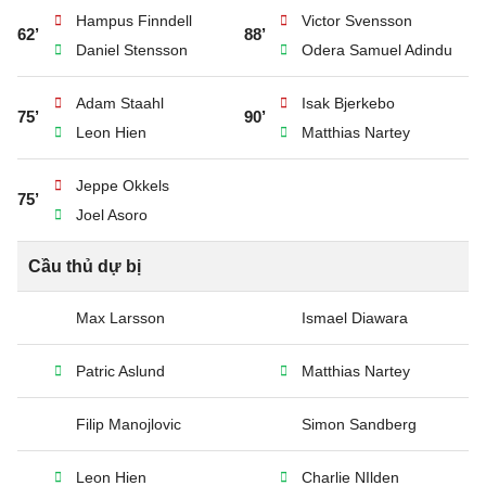
Hampus Finndell
Victor Svensson
62’
88’
Daniel Stensson
Odera Samuel Adindu
Adam Staahl
Isak Bjerkebo
75’
90’
Leon Hien
Matthias Nartey
Jeppe Okkels
75’
Joel Asoro
Cầu thủ dự bị
Max Larsson
Ismael Diawara
Patric Aslund
Matthias Nartey
Filip Manojlovic
Simon Sandberg
Leon Hien
Charlie NIlden