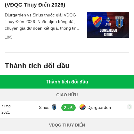
(VĐQG Thụy Điển 2026)
Djurgarden vs Sirius thuộc giải VĐQG
Thụy Điển 2026: Nhận định bóng đá,
chuyên gia dự đoán kết quả, thông tin
phân tích tỷ số trận đấu, thống kê chi tiết.
18/5
Thành tích đối đầu
Thành tích đối đầu
GIAO HỮU
24/02
Sirius
Djurgaarden
2 - 6
2021
VĐQG THỤY ĐIỂN