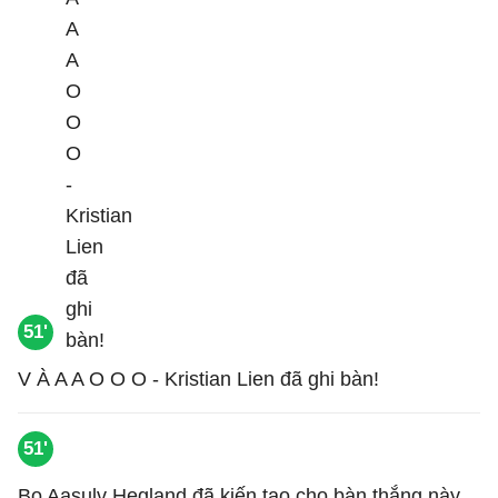
51'
V À A A O O O - Kristian Lien đã ghi bàn!
51'
Bo Aasulv Hegland đã kiến tạo cho bàn thắng này.