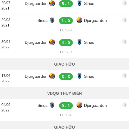
20/07
Djurgaarden
Sirius
5 - 1
2021
29/08
Sirius
Djurgaarden
1 - 0
2021
H1: 0-0
30/04
Djurgaarden
Sirius
4 - 0
2022
H1: 2-0
GIAO HỮU
17/06
Djurgaarden
Sirius
3 - 3
2022
VĐQG THỤY ĐIỂN
04/09
Sirius
Djurgaarden
0 - 1
2022
H1: 0-1
GIAO HỮU