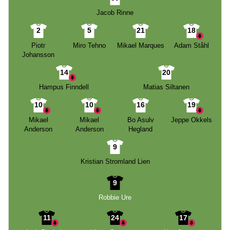
Jacob Rinne
2
5
21
18
Piotr
Miro Tehno
Mikael Marques
Adam Ståhl
Johansson
14
20
Hampus Finndell
Matias Siltanen
10
10
16
19
Mikael
Mikael
Bo Asulv
Jeppe Okkels
Anderson
Anderson
Hegland
9
Kristian Stromland Lien
9
Robbie Ure
11
24
17