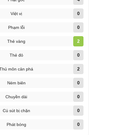
0
Việt vị
0
Phạm lỗi
2
Thẻ vàng
0
Thẻ đỏ
2
Thủ môn cản phá
0
Ném biên
0
Chuyền dài
0
Cú sút bị chặn
0
Phát bóng