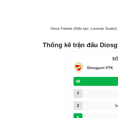
Vince Fekete (Kiến tạo: Levente Szabo)
Thống kê trận đấu Diosg
SỐ
Diosgyori VTK
48
7
2
S
5