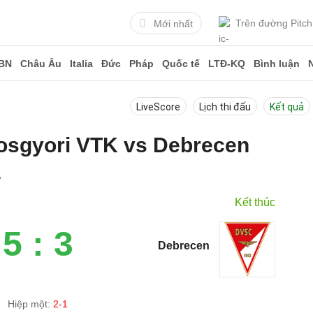
Trên đường Pitch
Mới nhất
BN
Châu Âu
Italia
Đức
Pháp
Quốc tế
LTĐ-KQ
Bình luận
LiveScore
Lịch thi đấu
Kết quả
iosgyori VTK vs Debrecen
4
Kết thúc
5 : 3
Debrecen
Hiệp một:
2-1