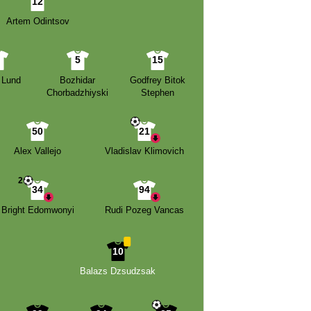
12
Artem Odintsov
2
5
15
 Lund
Bozhidar
Godfrey Bitok
Chorbadzhiyski
Stephen
50
21
Alex Vallejo
Vladislav Klimovich
2
34
94
Bright Edomwonyi
Rudi Pozeg Vancas
10
Balazs Dzsudzsak