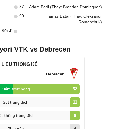
87
Adam Bodi (Thay: Brandon Domingues)
90
Tamas Batai (Thay: Oleksandr
Romanchuk)
90+4'
yori VTK vs Debrecen
 LIỆU THỐNG KÊ
Debrecen
52
Kiểm soát bóng
11
Sút trúng đích
6
út không trúng đích
4
Phạt góc