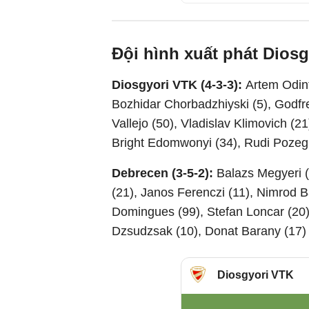
Đội hình xuất phát Dios
Diosgyori VTK (4-3-3):
Artem Odint
Bozhidar Chorbadzhiyski (5), Godfre
Vallejo (50), Vladislav Klimovich (2
Bright Edomwonyi (34), Rudi Pozeg
Debrecen (3-5-2):
Balazs Megyeri 
(21), Janos Ferenczi (11), Nimrod 
Domingues (99), Stefan Loncar (20)
Dzsudzsak (10), Donat Barany (17)
Diosgyori VTK