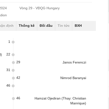
/2024
Vòng 29 - VĐQG Hungary
adion
hận định
Thống kê
Đối đầu
Tin tức
BXH
1
22
d)
29
Janos Ferenczi
31
42
Nimrod Baranyai
46
46
Hamzat Ojediran (Thay: Christian
Manrique)