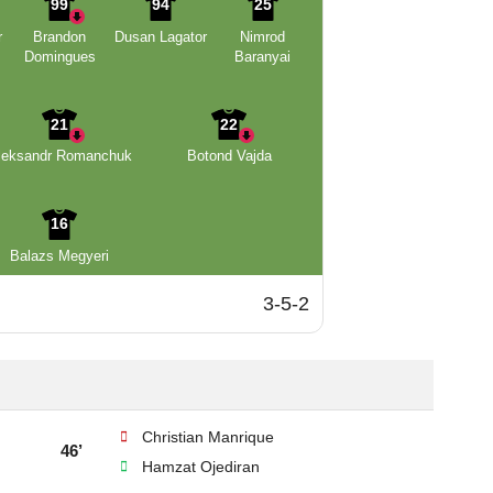
99
94
25
r
Brandon
Dusan Lagator
Nimrod
Domingues
Baranyai
21
22
leksandr Romanchuk
Botond Vajda
16
Balazs Megyeri
3-5-2
Christian Manrique
46’
Hamzat Ojediran