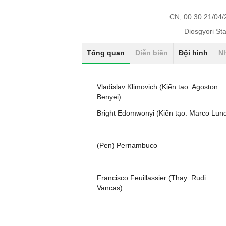
CN, 00:30 21/04
Diosgyori St
Tổng quan
Diễn biến
Đội hình
N
Vladislav Klimovich (Kiến tạo: Agoston
Benyei)
Bright Edomwonyi (Kiến tạo: Marco Lun
(Pen) Pernambuco
Francisco Feuillassier (Thay: Rudi
Vancas)