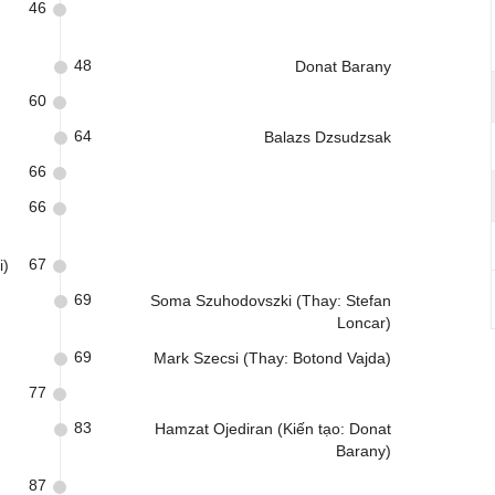
46
48
Donat Barany
60
64
Balazs Dzsudzsak
66
66
67
i)
69
Soma Szuhodovszki (Thay: Stefan
Loncar)
69
Mark Szecsi (Thay: Botond Vajda)
77
83
Hamzat Ojediran (Kiến tạo: Donat
Barany)
87