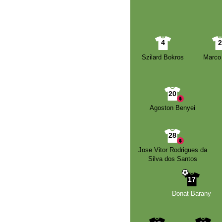
4
Szilard Bokros
Marco
20
Agoston Benyei
28
Jose Vitor Rodrigues da
Silva dos Santos
17
Donat Barany