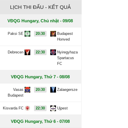
LỊCH THI ĐẤU - KẾT QUẢ
VĐQG Hungary, Chủ nhật - 09/08
Paksi SE
20:30
Budapest
Honved
Debrecen
22:30
Nyiregyhaza
Spartacus
FC
VĐQG Hungary, Thứ 7 - 08/08
Vasas
20:30
Zalaegersze
Budapest
Kisvarda FC
22:30
Ujpest
VĐQG Hungary, Thứ 6 - 07/08