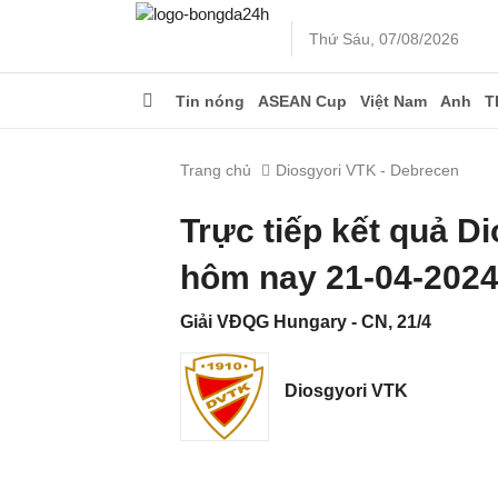
Thứ Sáu, 07/08/2026
Tin nóng
ASEAN Cup
Việt Nam
Anh
T
Trang chủ
Diosgyori VTK - Debrecen
Trực tiếp kết quả D
hôm nay 21-04-202
Giải VĐQG Hungary - CN, 21/4
Diosgyori VTK