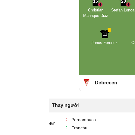
15
20
Christian
Stefan Lonca
Manrique Diaz
11
Janos Ferenczi
O
Debrecen
Thay người
Pernambuco
46’
Franchu