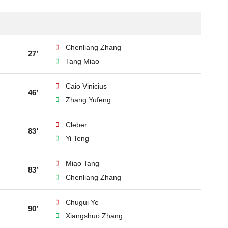
Chenliang Zhang
27’
Tang Miao
Caio Vinicius
46’
Zhang Yufeng
Cleber
83’
Yi Teng
Miao Tang
83’
Chenliang Zhang
Chugui Ye
90’
Xiangshuo Zhang