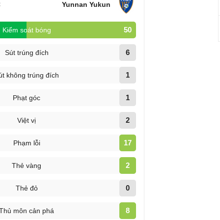
C
Yunnan Yukun
50
Kiểm soát bóng
6
Sút trúng đích
1
út không trúng đích
1
Phạt góc
2
Việt vị
17
Phạm lỗi
2
Thẻ vàng
0
Thẻ đỏ
8
Thủ môn cản phá