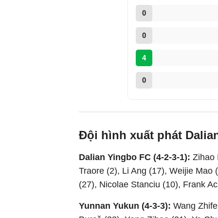
0
0
4
0
Đội hình xuất phát Dali
Dalian Yingbo FC (4-2-3-1):
Zihao
Traore (2), Li Ang (17), Weijie Mao (
(27), Nicolae Stanciu (10), Frank 
Yunnan Yukun (4-3-3):
Wang Zhifen