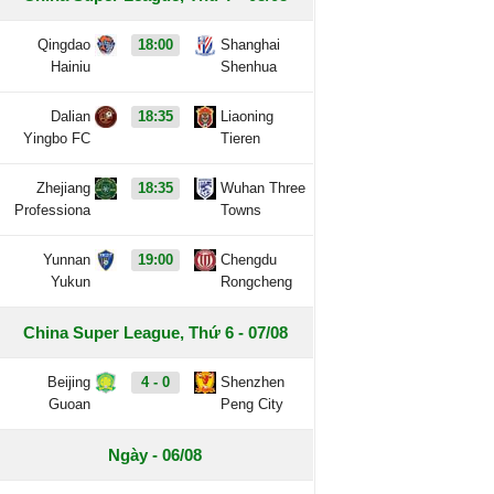
Qingdao
18:00
Shanghai
Hainiu
Shenhua
Dalian
18:35
Liaoning
Yingbo FC
Tieren
Zhejiang
18:35
Wuhan Three
Professiona
Towns
Yunnan
19:00
Chengdu
Yukun
Rongcheng
China Super League, Thứ 6 - 07/08
Beijing
4 - 0
Shenzhen
Guoan
Peng City
Ngày - 06/08