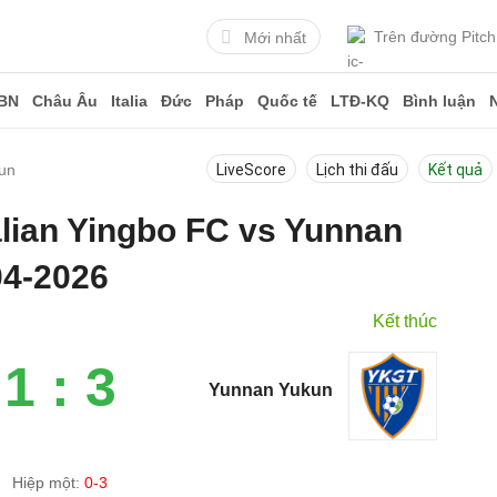
Trên đường Pitch
Mới nhất
BN
Châu Âu
Italia
Đức
Pháp
Quốc tế
LTĐ-KQ
Bình luận
kun
LiveScore
Lịch thi đấu
Kết quả
alian Yingbo FC vs Yunnan
04-2026
Kết thúc
1 : 3
Yunnan Yukun
Hiệp một:
0-3