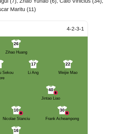
gui (7), Zhao Yuhao (6), Caio Vinicius (34),
scar Maritu (11)
4-2-3-1
26
Zihao Huang
2
17
22
u Sekou
Li Ang
Weijie Mao
ore
40
Jintao Liao
10
30
Nicolae Stanciu
Frank Acheampong
16