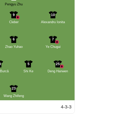
Pengyu Zhu
9
10
Cleber
Alexandru Ionita
6
7
Zhao Yuhao
Ye Chugui
3
5
25
 Burcă
Shi Ke
Deng Hanwen
23
Wang Zhifeng
4-3-3