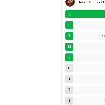
Dalian Yingbo F
50
9
7
S
12
6
15
1
0
3