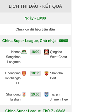
LỊCH THI ĐẤU - KẾT QUẢ
Ngày - 10/08
Chưa có dữ liệu trận đấu
China Super League, Chủ nhật - 09/08
Henan
18:00
Qingdao
Songshan
West Coast
Longmen
Chongqing
18:35
Shanghai
Tonglianglo
Port
FC
Shandong
19:00
Tianjin
Taishan
Jinmen Tiger
China Super League, Thứ 7 - 08/08