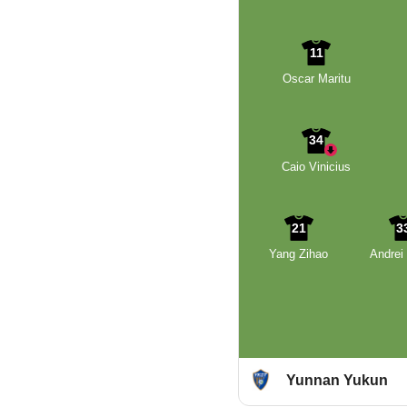
11
Oscar Maritu
34
Caio Vinicius
21
3
Yang Zihao
Andrei
Yunnan Yukun