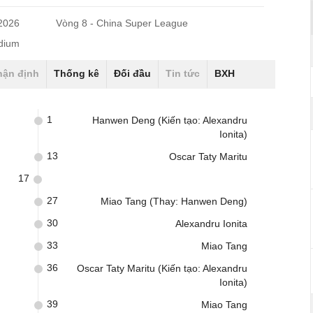
/2026
Vòng 8 - China Super League
adium
hận định
Thống kê
Đối đầu
Tin tức
BXH
1
Hanwen Deng (Kiến tạo: Alexandru
Ionita)
13
Oscar Taty Maritu
17
27
Miao Tang (Thay: Hanwen Deng)
30
Alexandru Ionita
33
Miao Tang
36
Oscar Taty Maritu (Kiến tạo: Alexandru
Ionita)
39
Miao Tang