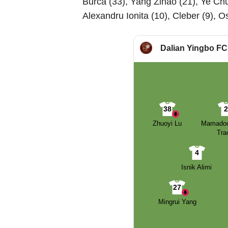
Burcă (33), Yang Zihao (21), Ye Chu
Alexandru Ionita (10), Cleber (9), O
Dalian Yingbo FC
38
Zhuoyi Lu
Mamado
Tra
4
Isnik Alimi
27
Mingrui Yang