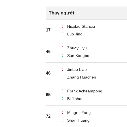
Thay người
Nicolae Stanciu
17’
Luo Jing
Zhuoyi Lyu
46’
Sun Kangbo
Jintao Liao
46’
Zhang Huachen
Frank Acheampong
65’
Bi Jinhao
Mingrui Yang
72’
Shan Huang