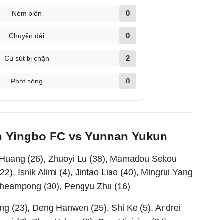
0
Ném biên
0
Chuyền dài
2
Cú sút bị chặn
0
Phát bóng
an Yingbo FC vs Yunnan Yukun
 Huang (26), Zhuoyi Lu (38), Mamadou Sekou
22), Isnik Alimi (4), Jintao Liao (40), Mingrui Yang
Acheampong (30), Pengyu Zhu (16)
g (23), Deng Hanwen (25), Shi Ke (5), Andrei