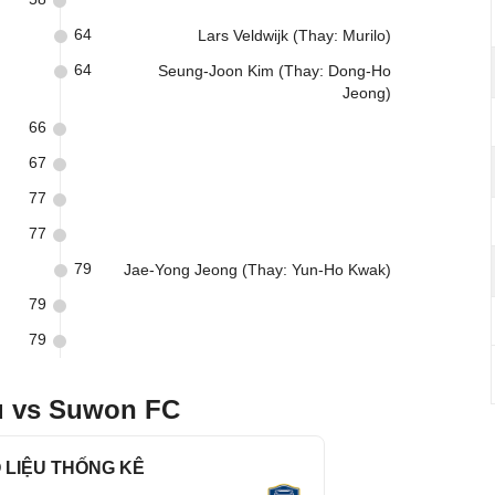
64
Lars Veldwijk (Thay: Murilo)
64
Seung-Joon Kim (Thay: Dong-Ho
Jeong)
66
67
77
77
79
Jae-Yong Jeong (Thay: Yun-Ho Kwak)
79
79
u vs Suwon FC
 LIỆU THỐNG KÊ