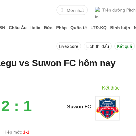
Trên đường Pitch
Mới nhất
BN
Châu Âu
Italia
Đức
Pháp
Quốc tế
LTĐ-KQ
Bình luận
LiveScore
Lịch thi đấu
Kết quả
Daegu vs Suwon FC hôm nay
Kết thúc
2 : 1
Suwon FC
Hiệp một:
1-1