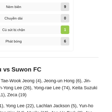
9
Ném biên
0
Chuyền dài
1
Cú sút bị chặn
6
Phát bóng
gu vs Suwon FC
Tae-Wook Jeong (4), Jeong-un Hong (6), Jin-
n-Yong Lee (26), Yong-rae Lee (74), Keita Suzuki
1), Zeca (19)
1), Yong Lee (22), Lachlan Jackson (5), Yun-ho