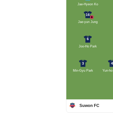
Jae-Hyeon Ko
16
Jae-yun Jung
6
Joo-Ho Park
3
Min-Gyu Park
Yun-ho
Suwon FC