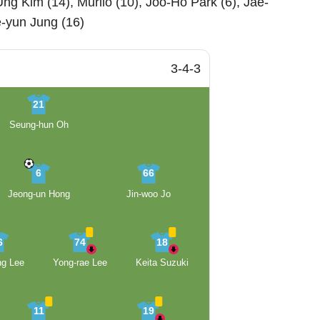
ng Kim (14), Murilo (10), Joo-Ho Park (6), Jae-
e-yun Jung (16)
3-4-3
21
Seung-hun Oh
6
66
Jeong-un Hong
Jin-woo Jo
6
74
18
ng Lee
Yong-rae Lee
Keita Suzuki
11
19