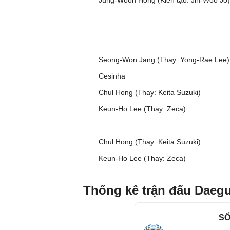
Jung-Woon Hong (Kiến tạo: Jin-Woo Jo)
Seong-Won Jang (Thay: Yong-Rae Lee)
Cesinha
Chul Hong (Thay: Keita Suzuki)
Keun-Ho Lee (Thay: Zeca)
Chul Hong (Thay: Keita Suzuki)
Keun-Ho Lee (Thay: Zeca)
Thống kê trận đấu Daeg
SỐ