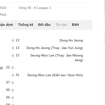
/2022
Vòng 35 - K League 1
Park
hận định
Thống kê
Đối đầu
Tin tức
BXH
12
Dong-Ho Jeong
12
Dong-Ho Jeong (Thay: Jae-Yun Jung)
12
Seung-Woo Lee (Thay: Jae-Woong
Jang)
22
g)
31
Seung-Woo Lee (Kiến tạo: Hyun Kim)
37
50
55
58