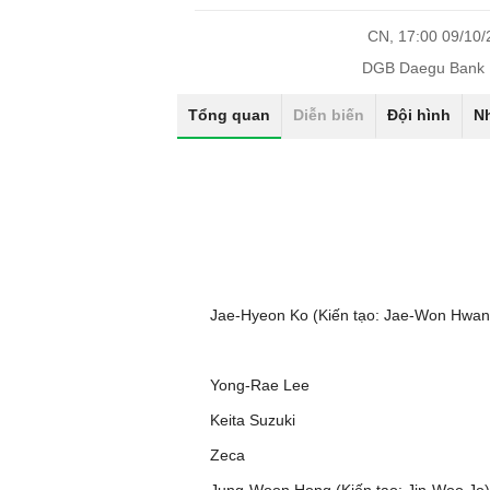
CN, 17:00 09/10
DGB Daegu Bank 
Tổng quan
Diễn biến
Đội hình
N
Jae-Hyeon Ko (Kiến tạo: Jae-Won Hwan
Yong-Rae Lee
Keita Suzuki
Zeca