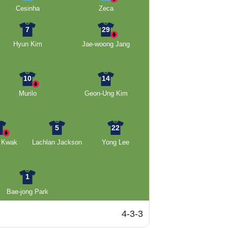
Cesinha
Zeca
7
29
Hyun Kim
Jae-woong Jang
10
14
Murilo
Geon-Ung Kim
4
5
22
 Kwak
Lachlan Jackson
Yong Lee
1
Bae-jong Park
4-3-3