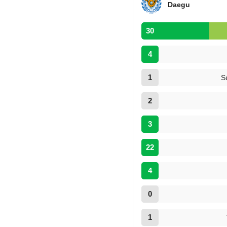
Daegu
30
4
1
S
2
3
22
4
0
1