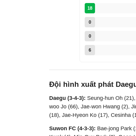
18
0
0
6
Đội hình xuất phát Dae
Daegu (3-4-3):
Seung-hun Oh (21), 
woo Jo (66), Jae-won Hwang (2), Ji
(18), Jae-Hyeon Ko (17), Cesinha (1
Suwon FC (4-3-3):
Bae-jong Park (