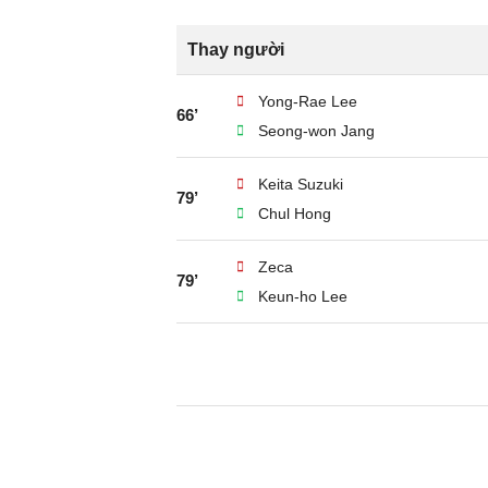
Thay người
Yong-Rae Lee
66’
Seong-won Jang
Keita Suzuki
79’
Chul Hong
Zeca
79’
Keun-ho Lee