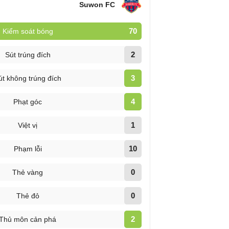
Suwon FC
70
Kiểm soát bóng
2
Sút trúng đích
3
út không trúng đích
4
Phạt góc
1
Việt vị
10
Phạm lỗi
0
Thẻ vàng
0
Thẻ đỏ
2
Thủ môn cản phá