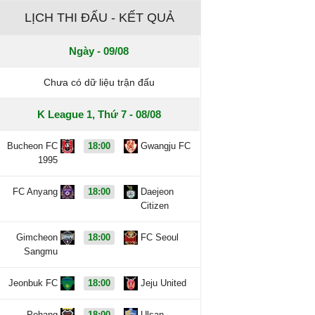
LỊCH THI ĐẤU - KẾT QUẢ
Ngày - 09/08
Chưa có dữ liệu trận đấu
K League 1, Thứ 7 - 08/08
Bucheon FC
18:00
Gwangju FC
1995
FC Anyang
18:00
Daejeon
Citizen
Gimcheon
18:00
FC Seoul
Sangmu
Jeonbuk FC
18:00
Jeju United
Pohang
18:00
Ulsan