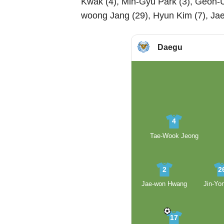
Kwak (4), Min-Gyu Park (3), Geon-U
woong Jang (29), Hyun Kim (7), Ja
Daegu
4
Tae-Wook Jeong
2
2
Jae-won Hwang
Jin-Yo
17