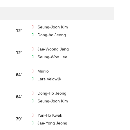
Seung-Joon Kim
12’
Dong-ho Jeong
Jae-Woong Jang
12’
Seung-Woo Lee
Murilo
64’
Lars Veldwijk
Dong-Ho Jeong
64’
Seung-Joon Kim
Yun-Ho Kwak
79’
Jae-Yong Jeong