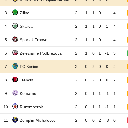
3
Zilina
2
1
1
0
1
4
4
Skalica
2
1
1
0
1
4
5
Spartak Trnava
2
1
1
0
1
4
6
Zeleziarne Podbrezova
2
1
0
1
-1
3
7
FC Kosice
2
0
2
0
0
2
8
Trencin
2
0
2
0
0
2
9
Komarno
2
0
1
1
-1
1
10
Ruzomberok
2
0
1
1
-1
1
11
Zemplin Michalovce
2
0
0
2
-3
0