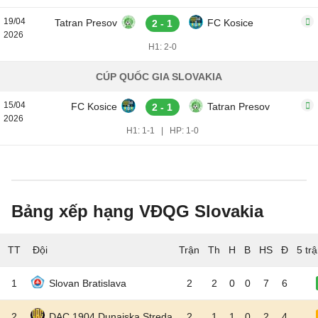
19/04
Tatran Presov
FC Kosice
2 - 1
2026
H1: 2-0
CÚP QUỐC GIA SLOVAKIA
15/04
FC Kosice
Tatran Presov
2 - 1
2026
H1: 1-1
|
HP: 1-0
Bảng xếp hạng VĐQG Slovakia
TT
Đội
5 tr
1
Slovan Bratislava
2
2
0
0
7
6
2
DAC 1904 Dunajska Streda
2
1
1
0
2
4