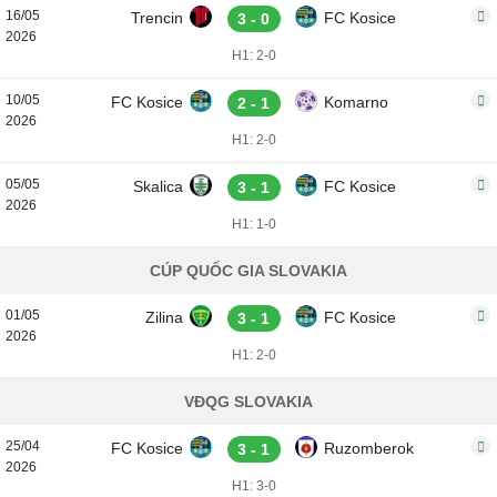
16/05
Trencin
FC Kosice
3 - 0
2026
H1: 2-0
10/05
FC Kosice
Komarno
2 - 1
2026
H1: 2-0
05/05
Skalica
FC Kosice
3 - 1
2026
H1: 1-0
CÚP QUỐC GIA SLOVAKIA
01/05
Zilina
FC Kosice
3 - 1
2026
H1: 2-0
VĐQG SLOVAKIA
25/04
FC Kosice
Ruzomberok
3 - 1
2026
H1: 3-0