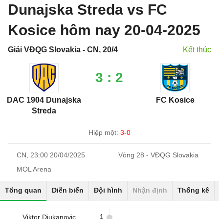
Dunajska Streda vs FC
Kosice hôm nay 20-04-2025
Giải VĐQG Slovakia - CN, 20/4
Kết thúc
3 : 2
DAC 1904 Dunajska
FC Kosice
Streda
Hiệp một:
3-0
CN, 23:00 20/04/2025
Vòng 28 - VĐQG Slovakia
MOL Arena
Tổng quan
Diễn biến
Đội hình
Nhận định
Thống kê
1
Viktor Djukanovic