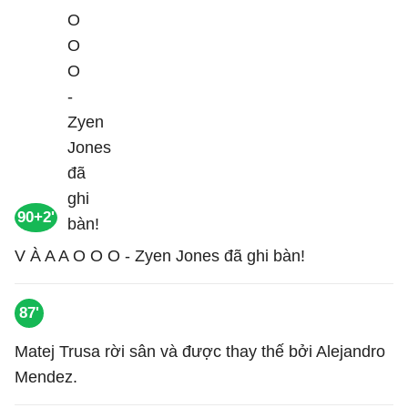
90+2'
V À A A O O O - Zyen Jones đã ghi bàn!
87'
Matej Trusa rời sân và được thay thế bởi Alejandro
Mendez.