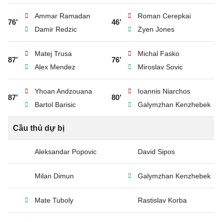
Ammar Ramadan
Roman Cerepkai
76’
46’
Damir Redzic
Zyen Jones
Matej Trusa
Michal Fasko
87’
76’
Alex Mendez
Miroslav Sovic
Yhoan Andzouana
Ioannis Niarchos
87’
80’
Bartol Barisic
Galymzhan Kenzhebek
Cầu thủ dự bị
Aleksandar Popovic
David Sipos
Milan Dimun
Galymzhan Kenzhebek
Mate Tuboly
Rastislav Korba