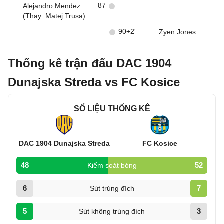
87
Alejandro Mendez
(Thay: Matej Trusa)
90+2'
Zyen Jones
Thống kê trận đấu DAC 1904
Dunajska Streda vs FC Kosice
SỐ LIỆU THỐNG KÊ
DAC 1904 Dunajska Streda
FC Kosice
48
52
Kiểm soát bóng
6
7
Sút trúng đích
5
3
Sút không trúng đích