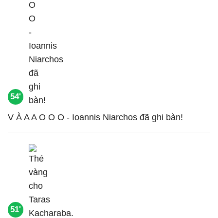
54'
V À A A O O O - Ioannis Niarchos đã ghi bàn!
51'