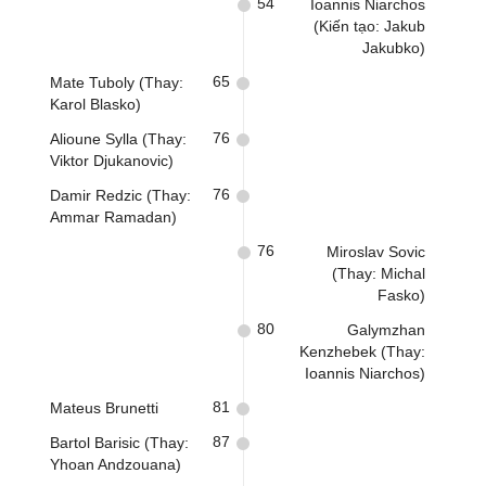
54
Ioannis Niarchos
(Kiến tạo: Jakub
Jakubko)
65
Mate Tuboly (Thay:
Karol Blasko)
76
Alioune Sylla (Thay:
Viktor Djukanovic)
76
Damir Redzic (Thay:
Ammar Ramadan)
76
Miroslav Sovic
(Thay: Michal
Fasko)
80
Galymzhan
Kenzhebek (Thay:
Ioannis Niarchos)
81
Mateus Brunetti
87
Bartol Barisic (Thay:
Yhoan Andzouana)