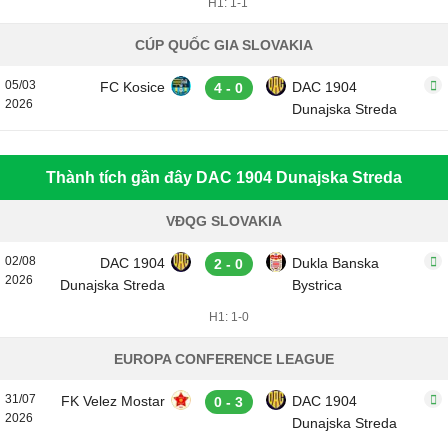
H1: 1-1
CÚP QUỐC GIA SLOVAKIA
05/03
FC Kosice
DAC 1904
4 - 0
2026
Dunajska Streda
Thành tích gần đây DAC 1904 Dunajska Streda
VĐQG SLOVAKIA
02/08
DAC 1904
Dukla Banska
2 - 0
2026
Dunajska Streda
Bystrica
H1: 1-0
EUROPA CONFERENCE LEAGUE
31/07
FK Velez Mostar
DAC 1904
0 - 3
2026
Dunajska Streda