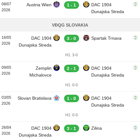
08/07
Austria Wien
DAC 1904
1 - 1
2026
Dunajska Streda
VĐQG SLOVAKIA
16/05
DAC 1904
Spartak Trnava
3 - 0
2026
Dunajska Streda
H1: 3-0
09/05
Zemplin
DAC 1904
2 - 1
2026
Michalovce
Dunajska Streda
H1: 0-0
03/05
Slovan Bratislava
DAC 1904
1 - 0
2026
Dunajska Streda
H1: 0-0
26/04
DAC 1904
Zilina
3 - 1
2026
Dunajska Streda