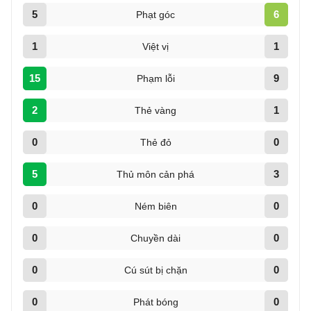
5
6
Phạt góc
1
1
Việt vị
15
9
Phạm lỗi
2
1
Thẻ vàng
0
0
Thẻ đỏ
5
3
Thủ môn cản phá
0
0
Ném biên
0
0
Chuyền dài
0
0
Cú sút bị chặn
0
0
Phát bóng