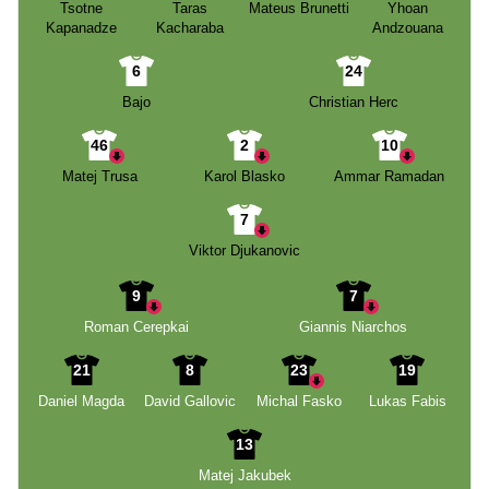
Tsotne
Taras
Mateus Brunetti
Yhoan
Kapanadze
Kacharaba
Andzouana
6
24
Bajo
Christian Herc
46
2
10
Matej Trusa
Karol Blasko
Ammar Ramadan
7
Viktor Djukanovic
9
7
Roman Cerepkai
Giannis Niarchos
21
8
23
19
Daniel Magda
David Gallovic
Michal Fasko
Lukas Fabis
13
Matej Jakubek