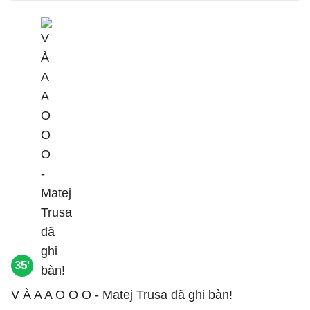
35'
V À A A O O O - Matej Trusa đã ghi bàn!