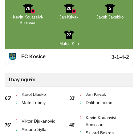
78
20
5
Kevin Kouassivi-
Jan Krivak
Jakub Jakubko
Benissan
22
Matus Kira
FC Kosice
3-1-4-2
Thay người
Karol Blasko
Jan Krivak
65’
33’
Mate Tuboly
Dalibor Takac
Kevin Kouassivi-
Viktor Djukanovic
Benissan
76’
46’
Alioune Sylla
Szilard Bokros