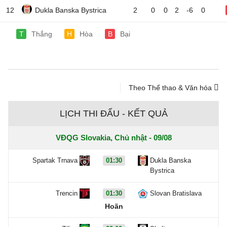
12
Dukla Banska Bystrica
2
0
0
2
-6
0
T
Thắng
H
Hòa
B
Bại
Theo Thể thao & Văn hóa
LỊCH THI ĐẤU - KẾT QUẢ
VĐQG Slovakia, Chủ nhật - 09/08
Spartak Trnava
01:30
Dukla Banska
Bystrica
Trencin
01:30
Slovan Bratislava
Hoãn