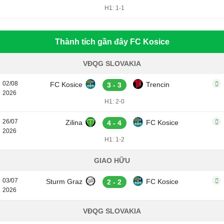
H1: 1-1
Thành tích gần đây FC Kosice
VĐQG SLOVAKIA
02/08
FC Kosice
Trencin
3 - 3
2026
H1: 2-0
26/07
Zilina
FC Kosice
4 - 4
2026
H1: 1-2
GIAO HỮU
03/07
Sturm Graz
FC Kosice
2 - 2
2026
VĐQG SLOVAKIA