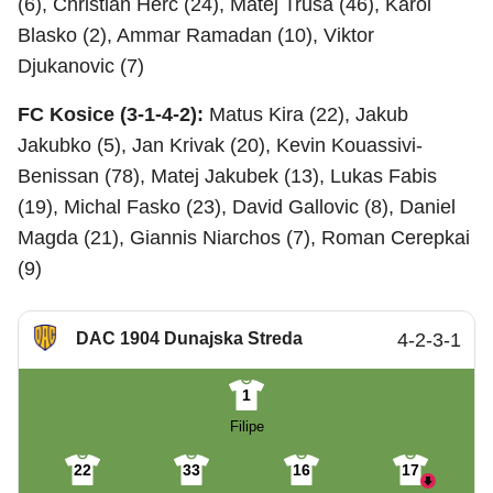
(6), Christian Herc (24), Matej Trusa (46), Karol
Blasko (2), Ammar Ramadan (10), Viktor
Djukanovic (7)
FC Kosice (3-1-4-2):
Matus Kira (22), Jakub
Jakubko (5), Jan Krivak (20), Kevin Kouassivi-
Benissan (78), Matej Jakubek (13), Lukas Fabis
(19), Michal Fasko (23), David Gallovic (8), Daniel
Magda (21), Giannis Niarchos (7), Roman Cerepkai
(9)
DAC 1904 Dunajska Streda
4-2-3-1
1
Filipe
22
33
16
17