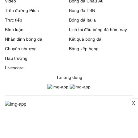
Video
Bóng đá Châu Âu
Trên đường Pitch
Bóng đá TBN
Trực tiếp
Bóng đá Italia
Bình luận
Lịch thi đấu bóng đá hôm nay
Nhận định bóng đá
Kết quả bóng đá
Chuyển nhượng
Bảng xếp hạng
Hậu trường
Livescore
Tải ứng dụng
X
© 2006. Trang thông tin điện tử tổng hợp Bongda24h.vn
CƠ QUAN CHỦ QUẢN: Công ty Cổ phần Truyền thông Quốc tế
INCOM