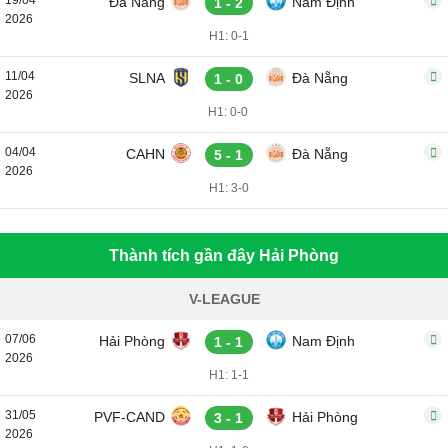
19/04
Đà Nẵng
Nam Định
1 - 2
2026
H1: 0-1
11/04
SLNA
Đà Nẵng
1 - 0
2026
H1: 0-0
04/04
CAHN
Đà Nẵng
5 - 1
2026
H1: 3-0
Thành tích gần đây Hải Phòng
V-LEAGUE
07/06
Hải Phòng
Nam Định
1 - 1
2026
H1: 1-1
31/05
PVF-CAND
Hải Phòng
3 - 1
2026