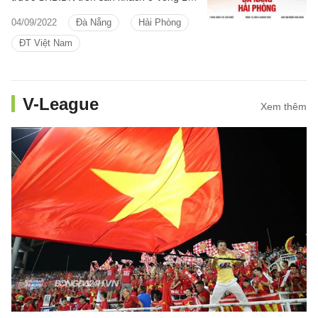
V.League 2022 dù thiếu vắng HLV Chu
04/09/2022
Đà Nẵng
Hải Phòng
Đình Nghiêm.
ĐT Việt Nam
V-League
Xem thêm