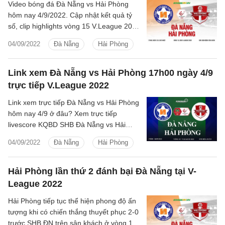
Video bóng đá Đà Nẵng vs Hải Phòng
hôm nay 4/9/2022. Cập nhật kết quả tỷ
số, clip highlights vòng 15 V.League 2022
SHB Đà Nẵng vs Hải Phòng chiều nay.
04/09/2022
Đà Nẵng
Hải Phòng
Link xem Đà Nẵng vs Hải Phòng 17h00 ngày 4/9
trực tiếp V.League 2022
Link xem trực tiếp Đà Nẵng vs Hải Phòng
hôm nay 4/9 ở đâu? Xem trực tiếp
livescore KQBD SHB Đà Nẵng vs Hải
Phòng Vòng 15 V.League 2022 trên kênh
04/09/2022
Đà Nẵng
Hải Phòng
nào?
Hải Phòng lần thứ 2 đánh bại Đà Nẵng tại V-
League 2022
Hải Phòng tiếp tục thể hiện phong độ ấn
tượng khi có chiến thắng thuyết phục 2-0
trước SHB.ĐN trên sân khách ở vòng 14