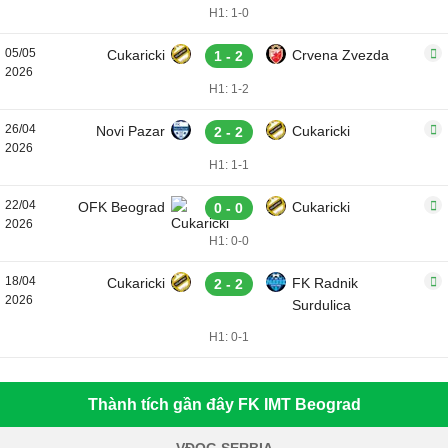
H1: 1-0
05/05
Cukaricki
Crvena Zvezda
1 - 2
2026
H1: 1-2
26/04
Novi Pazar
Cukaricki
2 - 2
2026
H1: 1-1
22/04
OFK Beograd
Cukaricki
0 - 0
2026
H1: 0-0
18/04
Cukaricki
FK Radnik
2 - 2
2026
Surdulica
H1: 0-1
Thành tích gần đây FK IMT Beograd