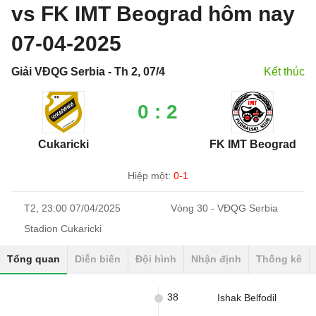
vs FK IMT Beograd hôm nay
07-04-2025
Giải VĐQG Serbia - Th 2, 07/4
Kết thúc
0 : 2
Cukaricki
FK IMT Beograd
Hiệp một:
0-1
T2, 23:00 07/04/2025
Vòng 30 - VĐQG Serbia
Stadion Cukaricki
Tổng quan
Diễn biến
Đội hình
Nhận định
Thống kê
38
Ishak Belfodil