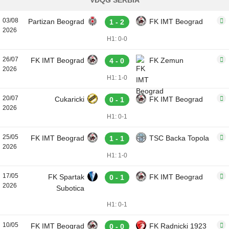
VĐQG SERBIA
03/08
Partizan Beograd
FK IMT Beograd
1 - 2
2026
H1: 0-0
26/07
FK IMT Beograd
FK Zemun
4 - 0
2026
H1: 1-0
20/07
Cukaricki
FK IMT Beograd
0 - 1
2026
H1: 0-1
25/05
FK IMT Beograd
TSC Backa Topola
1 - 1
2026
H1: 1-0
17/05
FK Spartak
FK IMT Beograd
0 - 1
2026
Subotica
H1: 0-1
10/05
FK IMT Beograd
FK Radnicki 1923
0 - 0