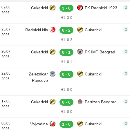
02/08
Cukaricki
FK Radnicki 1923
3 - 0
2026
H1: 3-0
25/07
Radnicki Nis
Cukaricki
0 - 2
2026
H1: 0-2
20/07
Cukaricki
FK IMT Beograd
0 - 1
2026
H1: 0-1
22/05
Zeleznicar
Cukaricki
0 - 0
2026
Pancevo
H1: 0-0
17/05
Cukaricki
Partizan Beograd
0 - 0
2026
H1: 0-0
08/05
Vojvodina
Cukaricki
1 - 0
2026