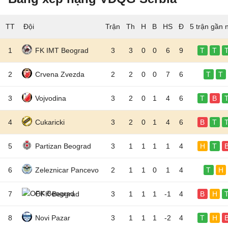
TT
Đội
5 trận gần 
1
FK IMT Beograd
3
3
0
0
6
9
T
T
2
Crvena Zvezda
2
2
0
0
7
6
T
T
3
Vojvodina
3
2
0
1
4
6
T
B
4
Cukaricki
3
2
0
1
4
6
B
T
5
Partizan Beograd
3
1
1
1
1
4
H
T
6
Zeleznicar Pancevo
2
1
1
0
1
4
T
H
7
OFK Beograd
3
1
1
1
-1
4
B
H
8
Novi Pazar
3
1
1
1
-2
4
T
H