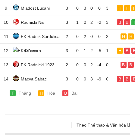
9
Mladost Lucani
3
0
3
0
0
3
H
H
10
Radnicki Nis
3
1
0
2
-2
3
B
B
11
FK Radnik Surdulica
2
0
2
0
0
2
H
H
12
FK Zemun
3
0
1
2
-5
1
H
B
13
FK Radnicki 1923
2
0
0
2
-4
0
B
B
14
Macva Sabac
3
0
0
3
-9
0
B
B
T
Thắng
H
Hòa
B
Bại
Theo Thể thao & Văn hóa