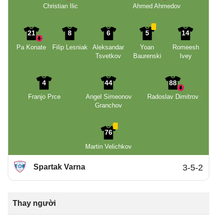
Christian Ilic
Ahmed Ahmedov
21
8
6
5
14
Pa Konate
Filip Lesniak
Aleksandar
Yoan
Romeesh
Tsvetkov
Baurenski
Ivey
4
44
88
Franjo Prce
Angel Simeonov
Radoslav Dimitrov
Granchov
76
Martin Velichkov
Spartak Varna
3-5-2
Thay người