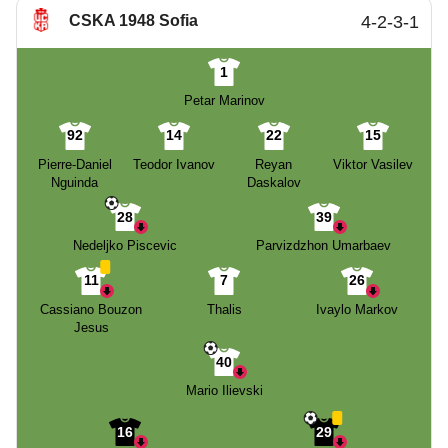
CSKA 1948 Sofia
4-2-3-1
1
Petar Marinov
92
14
22
15
Pierre-Daniel
Teodor Ivanov
Reyan
Viktor Vasilev
Nguinda
Daskalov
28
39
Nedeljko Piscevic
Parvizdzhon Umarbaev
11
7
26
Cassiano Bouzon
Thalis
Ivaylo Markov
Jesus
40
Mario Ilievski
16
29