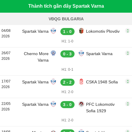
Thành tích gần đây Spartak Varna
VĐQG BULGARIA
04/08
Spartak Varna
Lokomotiv Plovdiv
1 - 0
2026
H1: 1-0
26/07
Cherno More
Spartak Varna
0 - 3
2026
Varna
H1: 0-1
17/07
Spartak Varna
CSKA 1948 Sofia
2 - 2
2026
H1: 2-0
22/05
Spartak Varna
PFC Lokomotiv
3 - 0
2026
Sofia 1929
H1: 2-0