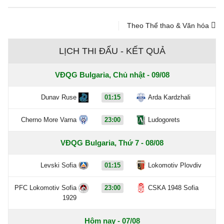
Theo Thể thao & Văn hóa
LỊCH THI ĐẤU - KẾT QUẢ
VĐQG Bulgaria, Chủ nhật - 09/08
Dunav Ruse
01:15
Arda Kardzhali
Cherno More Varna
23:00
Ludogorets
VĐQG Bulgaria, Thứ 7 - 08/08
Levski Sofia
01:15
Lokomotiv Plovdiv
PFC Lokomotiv Sofia
23:00
CSKA 1948 Sofia
1929
Hôm nay - 07/08