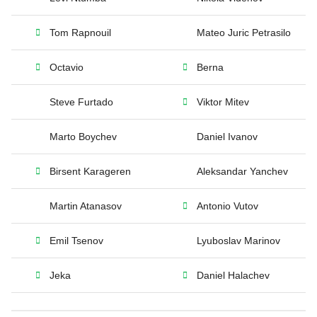
Tom Rapnouil
Mateo Juric Petrasilo
Octavio
Berna
Steve Furtado
Viktor Mitev
Marto Boychev
Daniel Ivanov
Birsent Karageren
Aleksandar Yanchev
Martin Atanasov
Antonio Vutov
Emil Tsenov
Lyuboslav Marinov
Jeka
Daniel Halachev