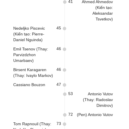
41
Ahmed Ahmedov
(Kiến tạo:
Aleksandar
Tsvetkov)
45
Nedeljko Piscevic
(Kiến tạo: Pierre-
Daniel Nguinda)
46
Emil Tsenov (Thay:
Parvizdzhon
Umarbaev)
46
Birsent Karagaren
(Thay: Ivaylo Markov)
47
Cassiano Bouzon
53
Antonio Vutov
(Thay: Radoslav
Dimitrov)
72
(Pen) Antonio Vutov
73
Tom Rapnouil (Thay: