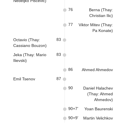
Nedeljko Piscevic)
76
Berna (Thay:
Christian Ilic)
77
Viktor Mitev (Thay:
Pa Konate)
83
Octavio (Thay:
Cassiano Bouzon)
83
Jeka (Thay: Mario
Ilievski)
86
Ahmed Ahmedov
87
Emil Tsenov
90
Daniel Halachev
(Thay: Ahmed
Ahmedov)
90+7'
Yoan Baurenski
90+9'
Martin Velichkov