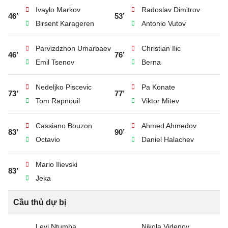
Ivaylo Markov
Radoslav Dimitrov
46’
53’
Birsent Karageren
Antonio Vutov
Parvizdzhon Umarbaev
Christian Ilic
46’
76’
Emil Tsenov
Berna
Nedeljko Piscevic
Pa Konate
73’
77’
Tom Rapnouil
Viktor Mitev
Cassiano Bouzon
Ahmed Ahmedov
83’
90’
Octavio
Daniel Halachev
Mario Ilievski
83’
Jeka
Cầu thủ dự bị
Levi Ntumba
Nikola Videnov