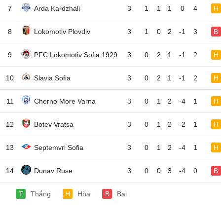
7
Arda Kardzhali
3
1
1
1
0
4
H
8
Lokomotiv Plovdiv
3
1
0
2
-1
3
B
9
PFC Lokomotiv Sofia 1929
3
0
2
1
-1
2
H
10
Slavia Sofia
3
0
2
1
-1
2
H
11
Cherno More Varna
3
0
1
2
-4
1
H
12
Botev Vratsa
3
0
1
2
-2
1
H
13
Septemvri Sofia
3
0
1
2
-4
1
H
14
Dunav Ruse
3
0
0
3
-4
0
B
T
Thắng
H
Hòa
B
Bại