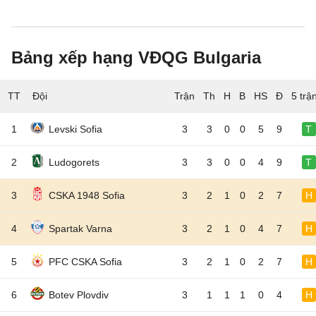
Bảng xếp hạng VĐQG Bulgaria
TT
Đội
5 trậ
1
Levski Sofia
3
3
0
0
5
9
T
2
Ludogorets
3
3
0
0
4
9
T
3
CSKA 1948 Sofia
3
2
1
0
2
7
H
4
Spartak Varna
3
2
1
0
4
7
H
5
PFC CSKA Sofia
3
2
1
0
2
7
H
6
Botev Plovdiv
3
1
1
1
0
4
H