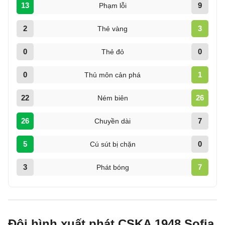
13
9
Phạm lỗi
2
3
Thẻ vàng
0
0
Thẻ đỏ
0
1
Thủ môn cản phá
22
26
Ném biên
26
7
Chuyền dài
5
0
Cú sút bị chặn
3
7
Phát bóng
Đội hình xuất phát CSKA 1948 Sofia