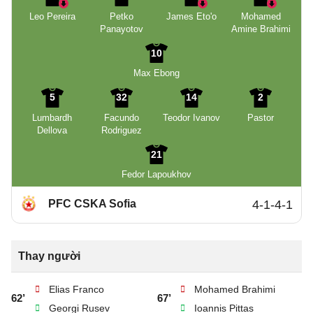
Leo Pereira
Petko
James Eto'o
Mohamed
Panayotov
Amine Brahimi
10
Max Ebong
5
32
14
2
Lumbardh
Facundo
Teodor Ivanov
Pastor
Dellova
Rodriguez
21
Fedor Lapoukhov
PFC CSKA Sofia
4-1-4-1
Thay người
Elias Franco
Mohamed Brahimi
62’
67’
Georgi Rusev
Ioannis Pittas