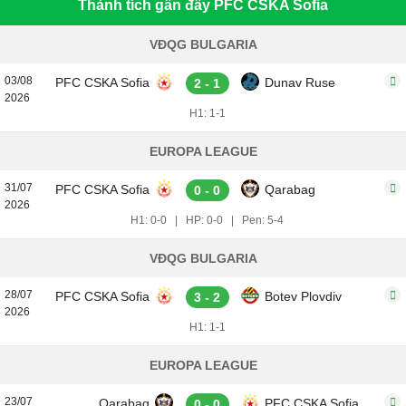
Thành tích gần đây PFC CSKA Sofia
VĐQG BULGARIA
03/08
PFC CSKA Sofia
Dunav Ruse
2 - 1
2026
H1: 1-1
EUROPA LEAGUE
31/07
PFC CSKA Sofia
Qarabag
0 - 0
2026
H1: 0-0
|
HP: 0-0
|
Pen: 5-4
VĐQG BULGARIA
28/07
PFC CSKA Sofia
Botev Plovdiv
3 - 2
2026
H1: 1-1
EUROPA LEAGUE
23/07
Qarabag
PFC CSKA Sofia
0 - 0