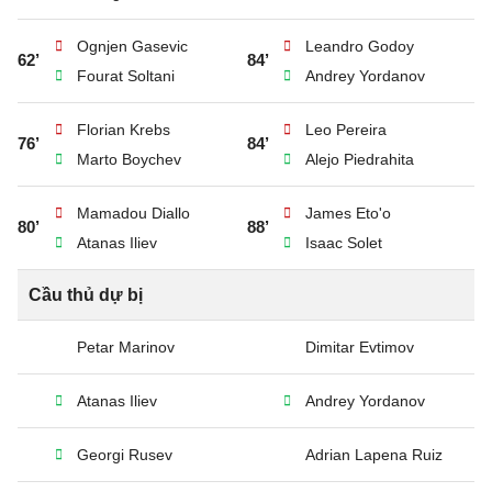
Ognjen Gasevic
Leandro Godoy
62’
84’
Fourat Soltani
Andrey Yordanov
Florian Krebs
Leo Pereira
76’
84’
Marto Boychev
Alejo Piedrahita
Mamadou Diallo
James Eto'o
80’
88’
Atanas Iliev
Isaac Solet
Cầu thủ dự bị
Petar Marinov
Dimitar Evtimov
Atanas Iliev
Andrey Yordanov
Georgi Rusev
Adrian Lapena Ruiz