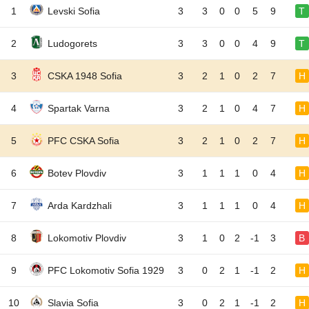
1
Levski Sofia
3
3
0
0
5
9
T
2
Ludogorets
3
3
0
0
4
9
T
3
CSKA 1948 Sofia
3
2
1
0
2
7
H
4
Spartak Varna
3
2
1
0
4
7
H
5
PFC CSKA Sofia
3
2
1
0
2
7
H
6
Botev Plovdiv
3
1
1
1
0
4
H
7
Arda Kardzhali
3
1
1
1
0
4
H
8
Lokomotiv Plovdiv
3
1
0
2
-1
3
B
9
PFC Lokomotiv Sofia 1929
3
0
2
1
-1
2
H
10
Slavia Sofia
3
0
2
1
-1
2
H