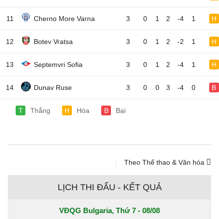
11
Cherno More Varna
3
0
1
2
-4
1
H
12
Botev Vratsa
3
0
1
2
-2
1
H
13
Septemvri Sofia
3
0
1
2
-4
1
H
14
Dunav Ruse
3
0
0
3
-4
0
B
T
Thắng
H
Hòa
B
Bại
Theo Thể thao & Văn hóa
LỊCH THI ĐẤU - KẾT QUẢ
VĐQG Bulgaria, Thứ 7 - 08/08