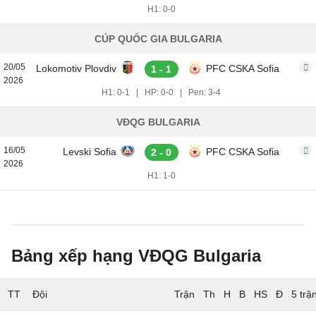
H1: 0-0
CÚP QUỐC GIA BULGARIA
20/05
Lokomotiv Plovdiv
PFC CSKA Sofia
1 - 1
2026
H1: 0-1
|
HP: 0-0
|
Pen: 3-4
VĐQG BULGARIA
16/05
Levski Sofia
PFC CSKA Sofia
2 - 0
2026
H1: 1-0
Bảng xếp hạng VĐQG Bulgaria
TT
Đội
5 trậ