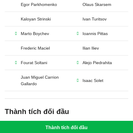
Egor Parkhomenko
Olaus Skarsem
Kaloyan Strinski
Ivan Turitsov
Marto Boychev
Ioannis Pittas
Frederic Maciel
Ilian Iliev
Fourat Soltani
Alejo Piedrahita
Juan Miguel Carrion
Isaac Solet
Gallardo
Thành tích đối đầu
Thành tích đối đầu