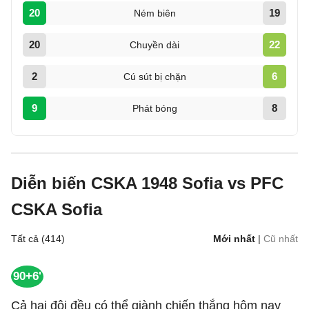
20
19
Ném biên
20
22
Chuyền dài
2
6
Cú sút bị chặn
9
8
Phát bóng
Diễn biến CSKA 1948 Sofia vs PFC
CSKA Sofia
Tất cả (414)
Mới nhất
|
Cũ nhất
90+6'
Cả hai đội đều có thể giành chiến thắng hôm nay