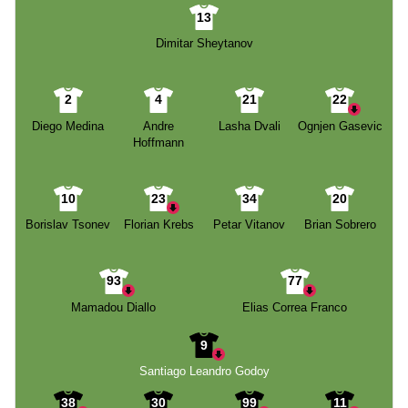
13
Dimitar Sheytanov
2
4
21
22
Diego Medina
Andre
Lasha Dvali
Ognjen Gasevic
Hoffmann
10
23
34
20
Borislav Tsonev
Florian Krebs
Petar Vitanov
Brian Sobrero
93
77
Mamadou Diallo
Elias Correa Franco
9
Santiago Leandro Godoy
38
30
99
11