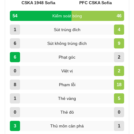
CSKA 1948 Sofia
PFC CSKA Sofia
54
46
Kiểm soát bóng
1
4
Sút trúng đích
6
9
Sút không trúng đích
6
2
Phạt góc
0
2
Việt vị
8
18
Phạm lỗi
1
5
Thẻ vàng
0
0
Thẻ đỏ
3
1
Thủ môn cản phá