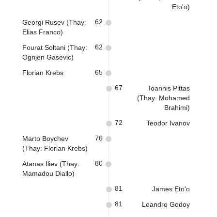
Eto'o)
62
Georgi Rusev (Thay:
Elias Franco)
62
Fourat Soltani (Thay:
Ognjen Gasevic)
65
Florian Krebs
67
Ioannis Pittas
(Thay: Mohamed
Brahimi)
72
Teodor Ivanov
76
Marto Boychev
(Thay: Florian Krebs)
80
Atanas Iliev (Thay:
Mamadou Diallo)
81
James Eto'o
81
Leandro Godoy