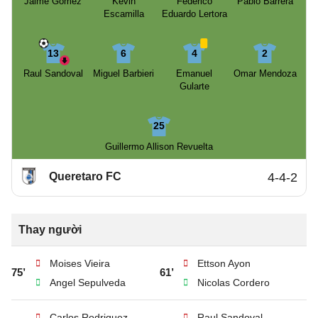
Jaime Gomez
Kevin
Federico
Pablo Barrera
Escamilla
Eduardo Lertora
13
6
4
2
Raul Sandoval
Miguel Barbieri
Emanuel
Omar Mendoza
Gularte
25
Guillermo Allison Revuelta
Queretaro FC
4-4-2
Thay người
Moises Vieira
Ettson Ayon
75’
61’
Angel Sepulveda
Nicolas Cordero
Carlos Rodriguez
Raul Sandoval