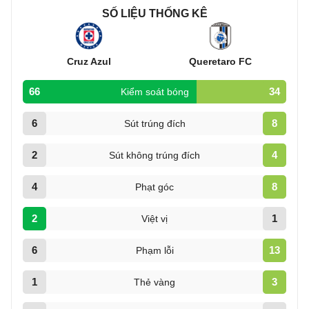
SỐ LIỆU THỐNG KÊ
Cruz Azul
Queretaro FC
66
34
Kiểm soát bóng
6
8
Sút trúng đích
2
4
Sút không trúng đích
4
8
Phạt góc
2
1
Việt vị
6
13
Phạm lỗi
1
3
Thẻ vàng