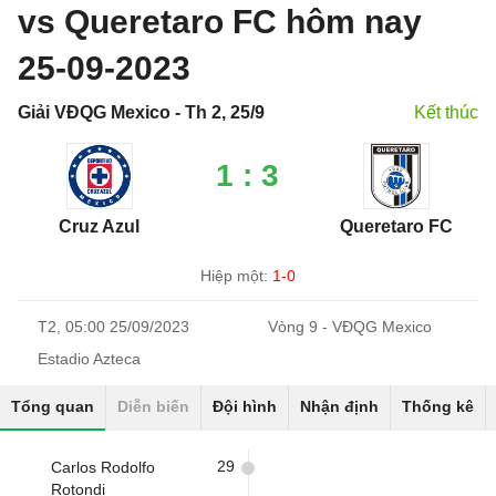
vs Queretaro FC hôm nay
25-09-2023
Giải VĐQG Mexico - Th 2, 25/9
Kết thúc
1 : 3
Cruz Azul
Queretaro FC
Hiệp một:
1-0
T2, 05:00 25/09/2023
Vòng 9 - VĐQG Mexico
Estadio Azteca
Tổng quan
Diễn biến
Đội hình
Nhận định
Thống kê
29
Carlos Rodolfo
Rotondi