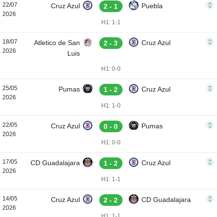
22/07
Cruz Azul
Puebla
2 - 1
2026
H1: 1-1
18/07
Atletico de San
Cruz Azul
2 - 3
2026
Luis
H1: 0-0
25/05
Pumas
Cruz Azul
1 - 2
2026
H1: 1-0
22/05
Cruz Azul
Pumas
0 - 0
2026
H1: 0-0
17/05
CD Guadalajara
Cruz Azul
1 - 2
2026
H1: 1-1
14/05
Cruz Azul
CD Guadalajara
2 - 2
2026
H1: 1-1