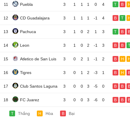
11
Puebla
3
1
1
1
0
4
T
B
12
CD Guadalajara
3
1
1
1
-1
4
B
T
13
Pachuca
3
1
0
2
1
3
T
B
14
Leon
3
1
0
2
-1
3
B
B
15
Atletico de San Luis
3
0
2
1
-1
2
B
H
16
Tigres
3
0
1
2
-3
1
B
H
17
Club Santos Laguna
3
0
0
3
-5
0
B
B
18
FC Juarez
3
0
0
3
-6
0
B
B
T
Thắng
H
Hòa
B
Bại