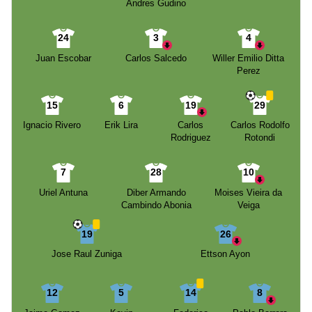
Andres Gudino
24
3
4
Juan Escobar
Carlos Salcedo
Willer Emilio Ditta
Perez
15
6
19
29
Ignacio Rivero
Erik Lira
Carlos
Carlos Rodolfo
Rodriguez
Rotondi
7
28
10
Uriel Antuna
Diber Armando
Moises Vieira da
Cambindo Abonia
Veiga
19
26
Jose Raul Zuniga
Ettson Ayon
12
5
14
8