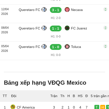
12/04
Queretaro FC
Necaxa
3 - 1
2026
H1: 2-0
08/04
Queretaro FC
FC Juarez
1 - 1
2026
H1: 0-0
05/04
Queretaro FC
Toluca
1 - 0
2026
H1: 0-0
Bảng xếp hạng VĐQG Mexico
TT
Đội
5 trận gần 
1
CF America
3
2
1
0
4
7
T
H