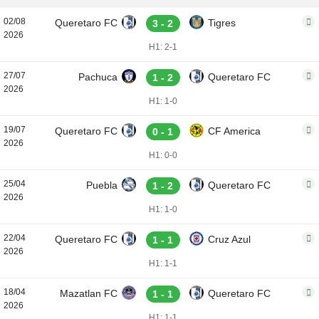
02/08
Queretaro FC
Tigres
3 - 2
2026
H1: 2-1
27/07
Pachuca
Queretaro FC
1 - 2
2026
H1: 1-0
19/07
Queretaro FC
CF America
0 - 1
2026
H1: 0-0
25/04
Puebla
Queretaro FC
1 - 2
2026
H1: 1-0
22/04
Queretaro FC
Cruz Azul
1 - 1
2026
H1: 1-1
18/04
Mazatlan FC
Queretaro FC
1 - 1
2026
H1: 1-1