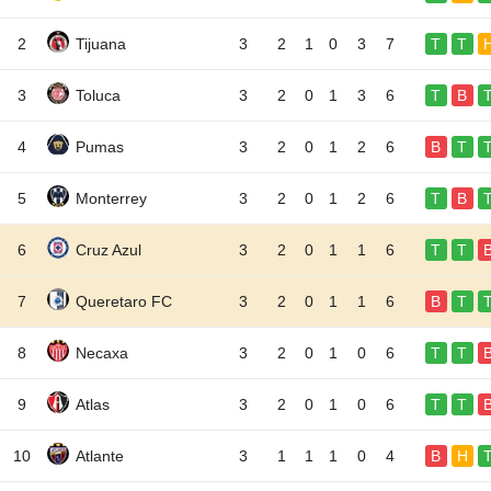
2
Tijuana
3
2
1
0
3
7
T
T
3
Toluca
3
2
0
1
3
6
T
B
4
Pumas
3
2
0
1
2
6
B
T
5
Monterrey
3
2
0
1
2
6
T
B
6
Cruz Azul
3
2
0
1
1
6
T
T
7
Queretaro FC
3
2
0
1
1
6
B
T
8
Necaxa
3
2
0
1
0
6
T
T
9
Atlas
3
2
0
1
0
6
T
T
10
Atlante
3
1
1
1
0
4
B
H