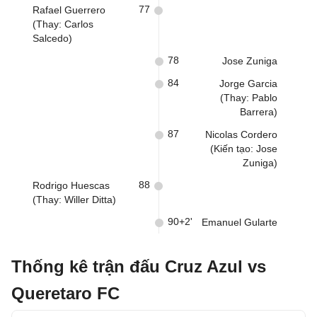
77
Rafael Guerrero
(Thay: Carlos
Salcedo)
78
Jose Zuniga
84
Jorge Garcia
(Thay: Pablo
Barrera)
87
Nicolas Cordero
(Kiến tạo: Jose
Zuniga)
88
Rodrigo Huescas
(Thay: Willer Ditta)
90+2'
Emanuel Gularte
Thống kê trận đấu Cruz Azul vs
Queretaro FC