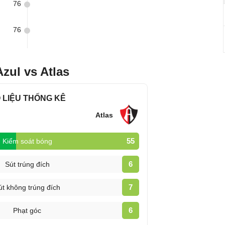
76
76
zul vs Atlas
 LIỆU THỐNG KÊ
Atlas
55
Kiểm soát bóng
6
Sút trúng đích
7
út không trúng đích
6
Phạt góc