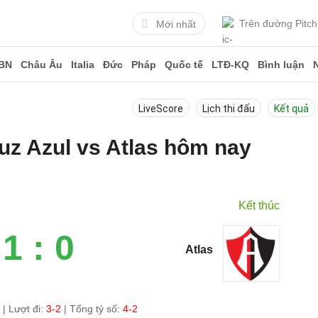
Trên đường Pitch
Mới nhất
BN
Châu Âu
Italia
Đức
Pháp
Quốc tế
LTĐ-KQ
Bình luận
LiveScore
Lịch thi đấu
Kết quả
ruz Azul vs Atlas hôm nay
Kết thúc
1 : 0
Atlas
0
|
Lượt đi:
3-2
| Tổng tỷ số:
4-2