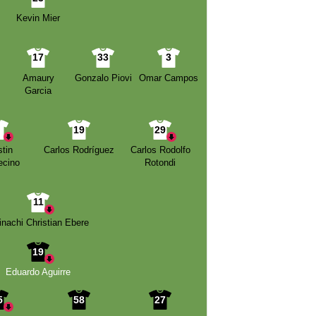
Kevin Mier
17
33
3
Amaury
Gonzalo Piovi
Omar Campos
Garcia
8
19
29
tin
Carlos Rodríguez
Carlos Rodolfo
ecino
Rotondi
11
inachi Christian Ebere
19
Eduardo Aguirre
5
58
27