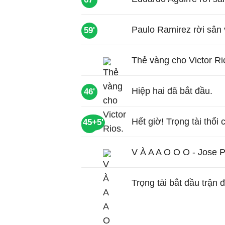
Paulo Ramirez rời sân 
59'
Thẻ vàng cho Victor Ri
Hiệp hai đã bắt đầu.
46'
Hết giờ! Trọng tài thổi 
45+5'
54'
V À A A O O O - Jose P
Trọng tài bắt đầu trận 