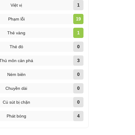
1
Việt vị
19
Phạm lỗi
1
Thẻ vàng
0
Thẻ đỏ
3
Thủ môn cản phá
0
Ném biên
0
Chuyền dài
0
Cú sút bị chặn
4
Phát bóng