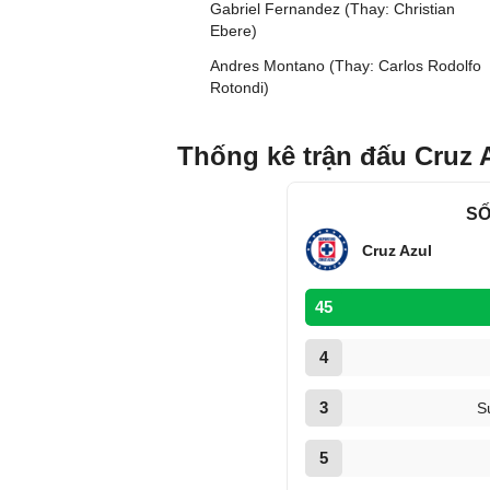
Gabriel Fernandez (Thay: Christian
Ebere)
Andres Montano (Thay: Carlos Rodolfo
Rotondi)
Thống kê trận đấu Cruz A
SỐ
Cruz Azul
45
4
3
S
5