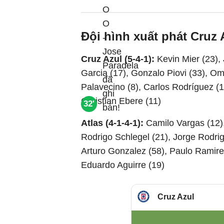
Đội hình xuất phát Cruz 
Cruz Azul (5-4-1):
Kevin Mier (23), 
Garcia (17), Gonzalo Piovi (33), O
Palavecino (8), Carlos Rodríguez (1
Christian Ebere (11)
32'
Atlas (4-1-4-1):
Camilo Vargas (12)
Rodrigo Schlegel (21), Jorge Rodrig
Arturo Gonzalez (58), Paulo Ramire
Eduardo Aguirre (19)
Cruz Azul