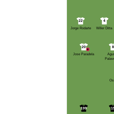
22
4
Jorge Rodarte
Willer Ditta
20
Jose Paradela
Agus
Palav
Os
199
1