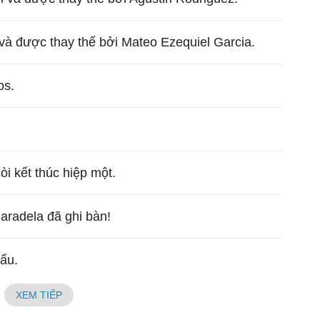
và được thay thế bởi Mateo Ezequiel Garcia.
os.
còi kết thúc hiệp một.
aradela đã ghi bàn!
đấu.
XEM TIẾP