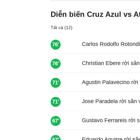
Diễn biến Cruz Azul vs A
Tất cả (12)
Carlos Rodolfo Rotondi
76'
Christian Ebere rời sâ
76'
Agustin Palavecino rời
71'
Jose Paradela rời sân
71'
Gustavo Ferrareis rời 
67'
Eduardo Aguirre rời sâ
67'