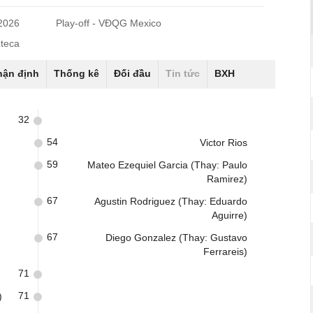
/2026
Play-off - VĐQG Mexico
zteca
hận định
Thống kê
Đối đầu
Tin tức
BXH
32
54
Victor Rios
59
Mateo Ezequiel Garcia (Thay: Paulo
Ramirez)
67
Agustin Rodriguez (Thay: Eduardo
Aguirre)
67
Diego Gonzalez (Thay: Gustavo
Ferrareis)
71
71
)