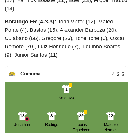
(17), Yannick Bolasie (11), Eder (23), Miguel Trauco
(14)
Botafogo FR (4-3-3):
John Victor (12), Mateo
Ponte (4), Bastos (15), Alexander Barboza (20),
Cuiabano (66), Gregore (26), Tche Tche (6), Oscar
Romero (70), Luiz Henrique (7), Tiquinho Soares
(9), Junior Santos (11)
Criciuma
4-3-3
1
Gustavo
13
3
29
22
Jonathan
Rodrigo
Tobias
Marcelo
Figueiredo
Hermes