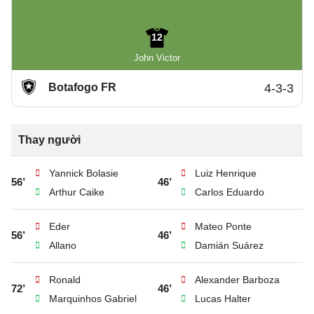
12
John Victor
Botafogo FR
4-3-3
Thay người
Yannick Bolasie
Luiz Henrique
56’
46’
Arthur Caike
Carlos Eduardo
Eder
Mateo Ponte
56’
46’
Allano
Damián Suárez
Ronald
Alexander Barboza
72’
46’
Marquinhos Gabriel
Lucas Halter