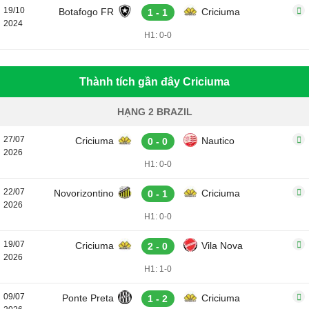
19/10
Botafogo FR
Criciuma
1 - 1
2024
H1: 0-0
Thành tích gần đây Criciuma
HẠNG 2 BRAZIL
27/07
Criciuma
Nautico
0 - 0
2026
H1: 0-0
22/07
Novorizontino
Criciuma
0 - 1
2026
H1: 0-0
19/07
Criciuma
Vila Nova
2 - 0
2026
H1: 1-0
09/07
Ponte Preta
Criciuma
1 - 2