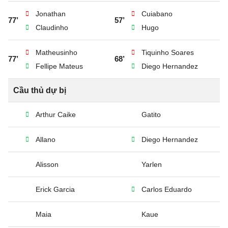
Jonathan
Cuiabano
77’
57’
Claudinho
Hugo
Matheusinho
Tiquinho Soares
77’
68’
Fellipe Mateus
Diego Hernandez
Cầu thủ dự bị
Arthur Caike
Gatito
Allano
Diego Hernandez
Alisson
Yarlen
Erick Garcia
Carlos Eduardo
Maia
Kaue