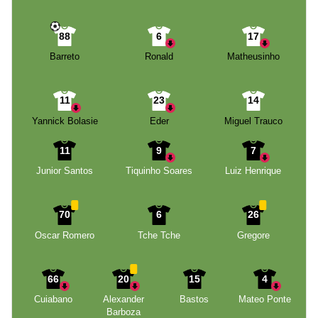
88
6
17
Barreto
Ronald
Matheusinho
11
23
14
Yannick Bolasie
Eder
Miguel Trauco
11
9
7
Junior Santos
Tiquinho Soares
Luiz Henrique
70
6
26
Oscar Romero
Tche Tche
Gregore
66
20
15
4
Cuiabano
Alexander
Bastos
Mateo Ponte
Barboza