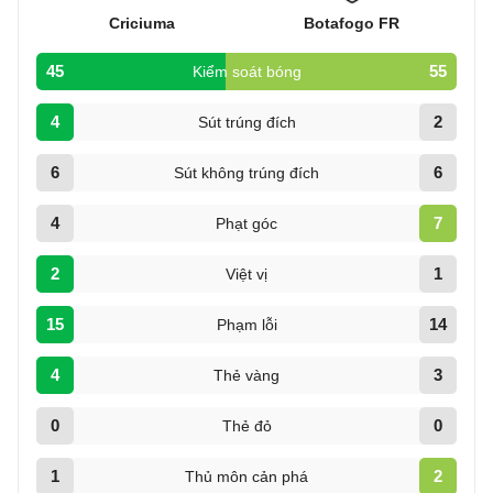
Criciuma
Botafogo FR
45
55
Kiểm soát bóng
4
2
Sút trúng đích
6
6
Sút không trúng đích
4
7
Phạt góc
2
1
Việt vị
15
14
Phạm lỗi
4
3
Thẻ vàng
0
0
Thẻ đỏ
1
2
Thủ môn cản phá