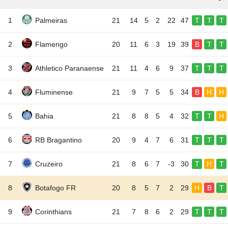
1
Palmeiras
21
14
5
2
22
47
T
T
T
2
Flamengo
20
11
6
3
19
39
B
T
T
3
Athletico Paranaense
21
11
4
6
9
37
T
T
T
4
Fluminense
21
9
7
5
5
34
B
H
H
5
Bahia
21
8
8
5
4
32
T
T
H
6
RB Bragantino
20
9
4
7
6
31
T
T
T
7
Cruzeiro
21
8
6
7
-3
30
T
H
T
8
Botafogo FR
20
8
5
7
2
29
H
B
T
9
Corinthians
21
7
8
6
2
29
T
T
T