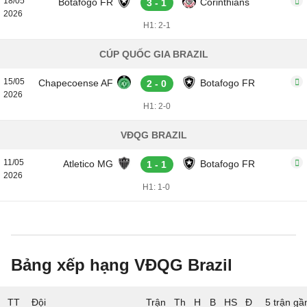
18/05
Botafogo FR
Corinthians
3 - 1
2026
H1: 2-1
CÚP QUỐC GIA BRAZIL
15/05
Chapecoense AF
Botafogo FR
2 - 0
2026
H1: 2-0
VĐQG BRAZIL
11/05
Atletico MG
Botafogo FR
1 - 1
2026
H1: 1-0
Bảng xếp hạng VĐQG Brazil
TT
Đội
5 trận gầ