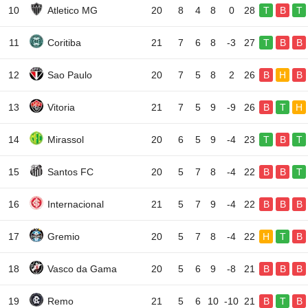
10
Atletico MG
20
8
4
8
0
28
T
B
T
11
Coritiba
21
7
6
8
-3
27
T
B
B
12
Sao Paulo
20
7
5
8
2
26
B
H
B
13
Vitoria
21
7
5
9
-9
26
B
T
H
14
Mirassol
20
6
5
9
-4
23
T
B
T
15
Santos FC
20
5
7
8
-4
22
B
B
T
16
Internacional
21
5
7
9
-4
22
B
B
B
17
Gremio
20
5
7
8
-4
22
H
T
B
18
Vasco da Gama
20
5
6
9
-8
21
B
B
B
19
Remo
21
5
6
10
-10
21
B
T
B