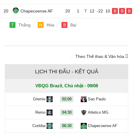
20
Chapecoense AF
20
1
7
12
-22
10
B
B
B
T
Thắng
H
Hòa
B
Bại
Theo Thể thao & Văn hóa
LỊCH THI ĐẤU - KẾT QUẢ
VĐQG Brazil, Chủ nhật - 09/08
Gremio
02:00
Sao Paulo
Remo
04:30
Atletico MG
Coritiba
06:30
Chapecoense AF