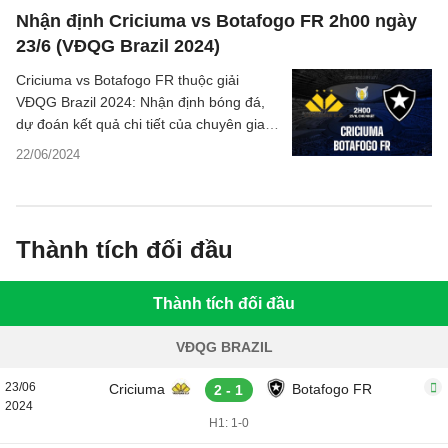
Nhận định Criciuma vs Botafogo FR 2h00 ngày
23/6 (VĐQG Brazil 2024)
Criciuma vs Botafogo FR thuộc giải
VĐQG Brazil 2024: Nhận định bóng đá,
dự đoán kết quả chi tiết của chuyên gia,
phân tích - thống kê tỷ số trận đấu.
22/06/2024
Thành tích đối đầu
Thành tích đối đầu
VĐQG BRAZIL
23/06
Criciuma
Botafogo FR
2 - 1
2024
H1: 1-0