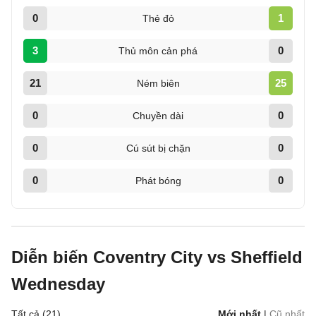
0
1
Thẻ đỏ
3
0
Thủ môn cản phá
21
25
Ném biên
0
0
Chuyền dài
0
0
Cú sút bị chặn
0
0
Phát bóng
Diễn biến Coventry City vs Sheffield
Wednesday
Tất cả (21)
Mới nhất
|
Cũ nhất