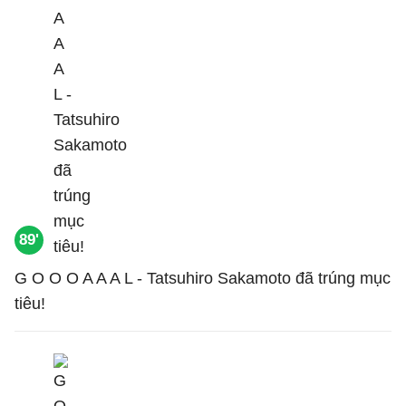
89'
G O O O A A A L - Tatsuhiro Sakamoto đã trúng mục
tiêu!