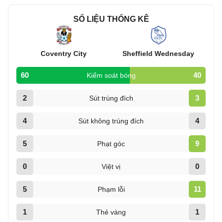
SỐ LIỆU THỐNG KÊ
Coventry City
Sheffield Wednesday
60
40
Kiểm soát bóng
2
3
Sút trúng đích
4
4
Sút không trúng đích
5
9
Phạt góc
0
0
Việt vị
5
11
Phạm lỗi
1
1
Thẻ vàng