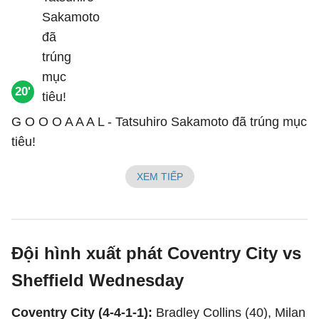
20'
G O O O A A A L - Tatsuhiro Sakamoto đã trúng mục
tiêu!
XEM TIẾP
Đội hình xuất phát Coventry City vs
Sheffield Wednesday
Coventry City (4-4-1-1):
Bradley Collins (40), Milan