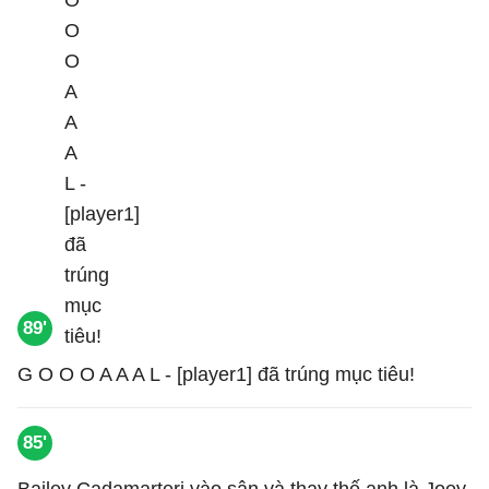
89'
G O O O A A A L - [player1] đã trúng mục tiêu!
85'