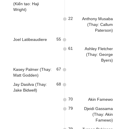
(Kiến tạo: Haji
Wright)
22
Anthony Musaba
(Thay: Callum
Paterson)
55
Joel Latibeaudiere
61
Ashley Fletcher
(Thay: George
Byers)
67
Kasey Palmer (Thay:
Matt Godden)
68
Jay Dasilva (Thay:
Jake Bidwell)
70
Akin Famewo
79
Djeidi Gassama
(Thay: Akin
Famewo)