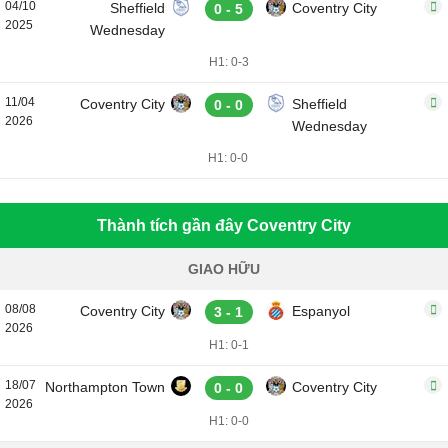
04/10
Sheffield
Coventry City
0 - 5
2025
Wednesday
H1: 0-3
11/04
Coventry City
Sheffield
0 - 0
2026
Wednesday
H1: 0-0
Thành tích gần đây Coventry City
GIAO HỮU
08/08
Coventry City
Espanyol
3 - 1
2026
H1: 0-1
18/07
Northampton Town
Coventry City
0 - 0
2026
H1: 0-0