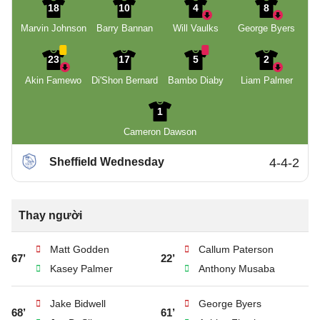
18
10
4
8
Marvin Johnson
Barry Bannan
Will Vaulks
George Byers
23
17
5
2
Akin Famewo
Di'Shon Bernard
Bambo Diaby
Liam Palmer
1
Cameron Dawson
Sheffield Wednesday
4-4-2
Thay người
Matt Godden
Callum Paterson
67’
22’
Kasey Palmer
Anthony Musaba
Jake Bidwell
George Byers
68’
61’