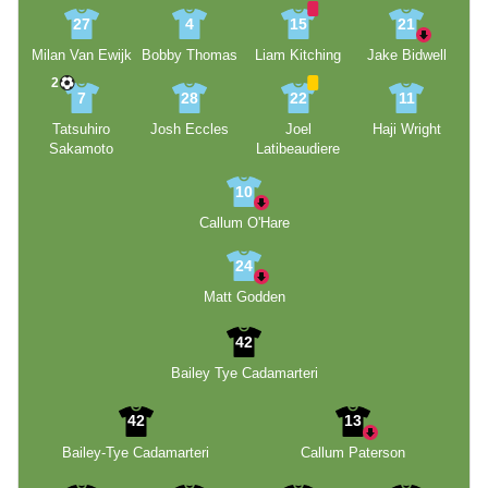
27
4
15
21
Milan Van Ewijk
Bobby Thomas
Liam Kitching
Jake Bidwell
2
7
28
22
11
Tatsuhiro
Josh Eccles
Joel
Haji Wright
Sakamoto
Latibeaudiere
10
Callum O'Hare
24
Matt Godden
42
Bailey Tye Cadamarteri
42
13
Bailey-Tye Cadamarteri
Callum Paterson