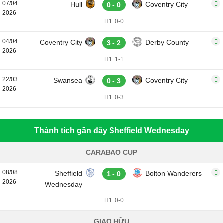
07/04
Hull
Coventry City
0 - 0
2026
H1: 0-0
04/04
Coventry City
Derby County
3 - 2
2026
H1: 1-1
22/03
Swansea
Coventry City
0 - 3
2026
H1: 0-3
Thành tích gần đây Sheffield Wednesday
CARABAO CUP
08/08
Sheffield
Bolton Wanderers
1 - 0
2026
Wednesday
H1: 0-0
GIAO HỮU