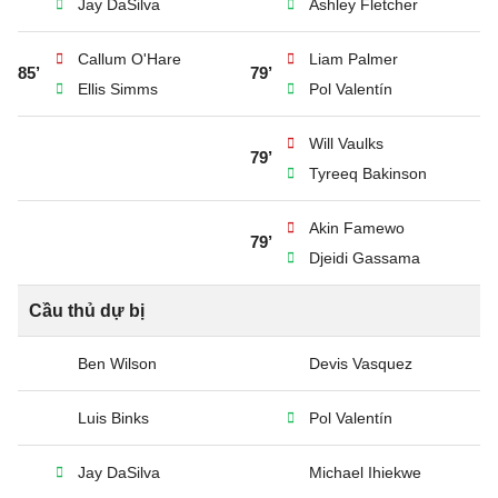
Jay DaSilva
Ashley Fletcher
Callum O'Hare
Liam Palmer
85’
79’
Ellis Simms
Pol Valentín
Will Vaulks
79’
Tyreeq Bakinson
Akin Famewo
79’
Djeidi Gassama
Cầu thủ dự bị
Ben Wilson
Devis Vasquez
Luis Binks
Pol Valentín
Jay DaSilva
Michael Ihiekwe