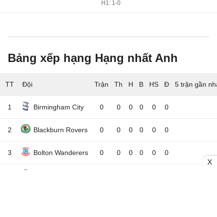
H1: 1-0
Bảng xếp hạng Hạng nhất Anh
TT
Đội
5 trận gần nh
1
Birmingham City
0
0
0
0
0
0
2
Blackburn Rovers
0
0
0
0
0
0
3
Bolton Wanderers
0
0
0
0
0
0
X
4
Bristol City
0
0
0
0
0
0
5
Burnley
0
0
0
0
0
0