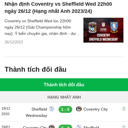
Nhận định Coventry vs Sheffield Wed 22h00
ngày 26/12 (Hạng nhất Anh 2023/24)
Coventry vs Sheffield Wed lúc 22h00
ngày 26/12 (Giải Championship hôm
nay): Ý kiến chuyên gia, nhận định - dự
đoán kết quả bóng đá, phân tích chi tiết,
26/12/2023
thống kê về trận đấu.
Thành tích đối đầu
Thành tích đối đầu
HẠNG NHẤT ANH
19/12
Sheffield
Coventry City
1 - 0
2020
Wednesday
28/01
Coventry City
Sheffield