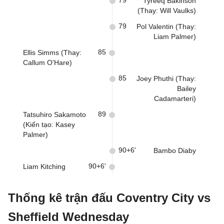
79
Tyreeq Bakinson
(Thay: Will Vaulks)
79
Pol Valentin (Thay:
Liam Palmer)
85
Ellis Simms (Thay:
Callum O'Hare)
85
Joey Phuthi (Thay:
Bailey
Cadamarteri)
89
Tatsuhiro Sakamoto
(Kiến tạo: Kasey
Palmer)
90+6'
Bambo Diaby
90+6'
Liam Kitching
Thống kê trận đấu Coventry City vs
Sheffield Wednesday