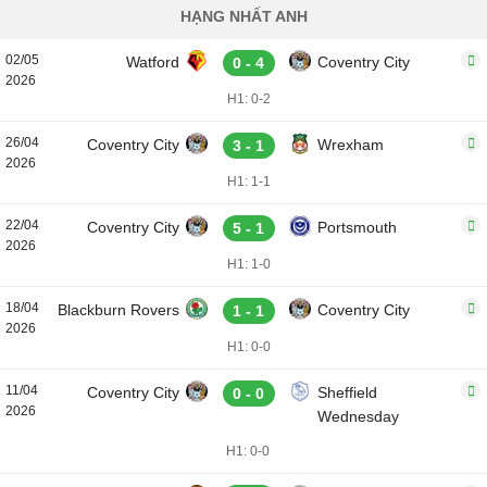
HẠNG NHẤT ANH
02/05
Watford
Coventry City
0 - 4
2026
H1: 0-2
26/04
Coventry City
Wrexham
3 - 1
2026
H1: 1-1
22/04
Coventry City
Portsmouth
5 - 1
2026
H1: 1-0
18/04
Blackburn Rovers
Coventry City
1 - 1
2026
H1: 0-0
11/04
Coventry City
Sheffield
0 - 0
2026
Wednesday
H1: 0-0