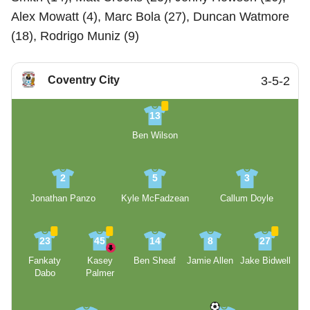
Alex Mowatt (4), Marc Bola (27), Duncan Watmore
(18), Rodrigo Muniz (9)
Coventry City
3-5-2
13
Ben Wilson
2
5
3
Jonathan Panzo
Kyle McFadzean
Callum Doyle
23
45
14
8
27
Fankaty
Kasey
Ben Sheaf
Jamie Allen
Jake Bidwell
Dabo
Palmer