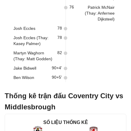
76
Patrick McNair
(Thay: Anfernee
Dijksteel)
78
Josh Eccles
78
Josh Eccles (Thay:
Kasey Palmer)
82
Martyn Waghorn
(Thay: Matt Godden)
90+4'
Jake Bidwell
90+5'
Ben Wilson
Thống kê trận đấu Coventry City vs
Middlesbrough
SỐ LIỆU THỐNG KÊ