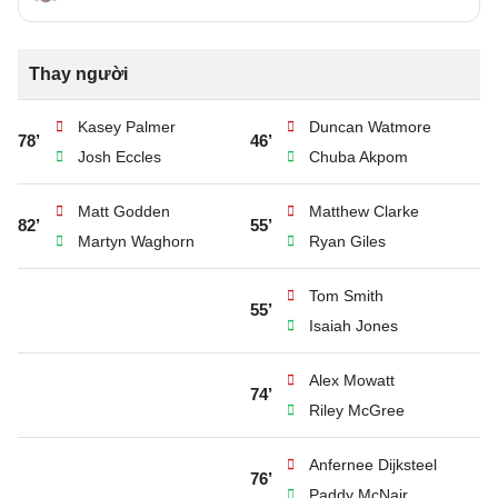
Thay người
Kasey Palmer
Duncan Watmore
78’
46’
Josh Eccles
Chuba Akpom
Matt Godden
Matthew Clarke
82’
55’
Martyn Waghorn
Ryan Giles
Tom Smith
55’
Isaiah Jones
Alex Mowatt
74’
Riley McGree
Anfernee Dijksteel
76’
Paddy McNair