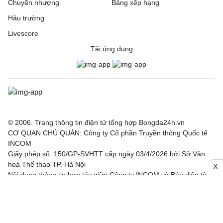
Chuyển nhượng
Bảng xếp hạng
Hậu trường
Livescore
Tải ứng dụng
© 2006. Trang thông tin điện tử tổng hợp Bongda24h.vn
CƠ QUAN CHỦ QUẢN: Công ty Cổ phần Truyền thông Quốc tế
INCOM
Giấy phép số: 150/GP-SVHTT cấp ngày 03/4/2026 bởi Sở Văn
hoá Thể thao TP. Hà Nội
X
Nội dung thông tin hợp tác giữa Công ty INCOM và Báo điện tử
Thể thao và Văn hoá - TTXVN, Báo Công Thương, Tạp chí điện
tử Nhân lực Nhân tài Việt.
Chịu trách nhiệm: Ông Trần Văn Trí
Địa chỉ: Tầng 3, Tòa nhà IC, số 82 phố Duy Tân, Phường Cầu