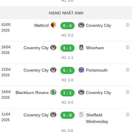
H1: 0-0
HẠNG NHẤT ANH
02/05
Watford
Coventry City
0 - 4
2026
H1: 0-2
26/04
Coventry City
Wrexham
3 - 1
2026
H1: 1-1
22/04
Coventry City
Portsmouth
5 - 1
2026
H1: 1-0
18/04
Blackburn Rovers
Coventry City
1 - 1
2026
H1: 0-0
11/04
Coventry City
Sheffield
0 - 0
2026
Wednesday
H1: 0-0