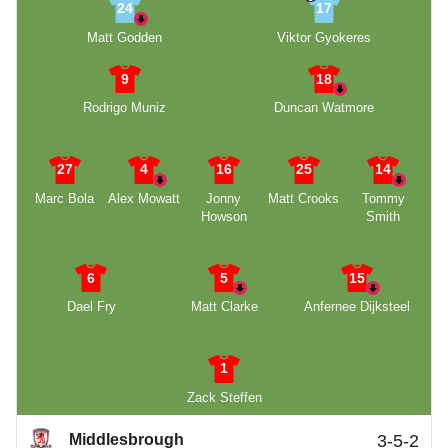
24
17
Matt Godden
Viktor Gyokeres
9
18
Rodrigo Muniz
Duncan Watmore
27
4
16
25
14
Marc Bola
Alex Mowatt
Jonny
Matt Crooks
Tommy
Howson
Smith
6
5
15
Dael Fry
Matt Clarke
Anfernee Dijksteel
1
Zack Steffen
Middlesbrough
3-5-2