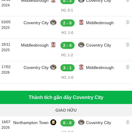
Middlesbrough
Coventry City
0 - 3
2024
H1: 0-1
03/05
Coventry City
Middlesbrough
2 - 0
2025
H1: 1-0
26/11
Middlesbrough
Coventry City
2 - 4
2025
H1: 1-2
17/02
Coventry City
Middlesbrough
3 - 1
2026
H1: 1-0
Thành tích gần đây Coventry City
GIAO HỮU
18/07
Northampton Town
Coventry City
0 - 0
2026