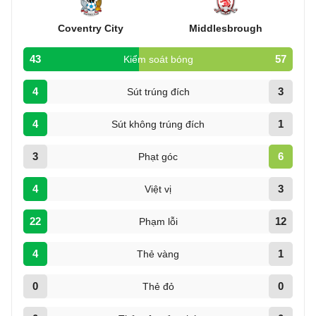
Coventry City
Middlesbrough
43
57
Kiểm soát bóng
4
3
Sút trúng đích
4
1
Sút không trúng đích
3
6
Phạt góc
4
3
Việt vị
22
12
Phạm lỗi
4
1
Thẻ vàng
0
0
Thẻ đỏ