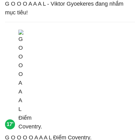
G O O O A A A L - Viktor Gyoekeres đang nhắm
mục tiêu!
17'
G O O O O A A A L Điểm Coventry.