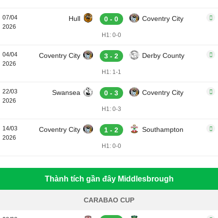
07/04
Hull
Coventry City
0 - 0
2026
H1: 0-0
04/04
Coventry City
Derby County
3 - 2
2026
H1: 1-1
22/03
Swansea
Coventry City
0 - 3
2026
H1: 0-3
14/03
Coventry City
Southampton
1 - 2
2026
H1: 0-0
Thành tích gần đây Middlesbrough
CARABAO CUP