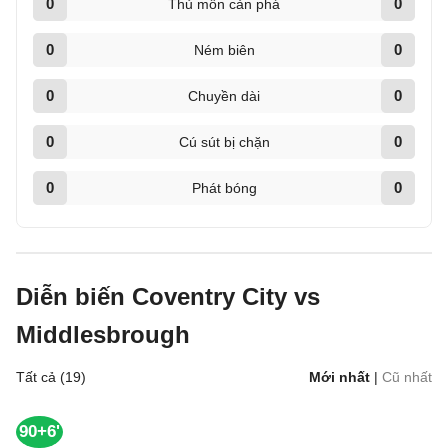
0
0
Thủ môn cản phá
0
0
Ném biên
0
0
Chuyền dài
0
0
Cú sút bị chặn
0
0
Phát bóng
Diễn biến Coventry City vs
Middlesbrough
Tất cả (19)
Mới nhất
|
Cũ nhất
90+6'