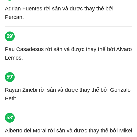
Adrian Fuentes rời sân và được thay thế bởi
Percan.
59'
Pau Casadesus rời sân và được thay thế bởi Alvaro
Lemos.
59'
Rayan Zinebi rời sân và được thay thế bởi Gonzalo
Petit.
53'
Alberto del Moral rời sân và được thay thế bởi Mikel