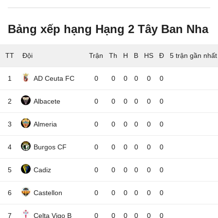
Bảng xếp hạng Hạng 2 Tây Ban Nha
TT
Đội
5 trận gần nhất
1
AD Ceuta FC
0
0
0
0
0
0
2
Albacete
0
0
0
0
0
0
3
Almeria
0
0
0
0
0
0
4
Burgos CF
0
0
0
0
0
0
5
Cadiz
0
0
0
0
0
0
6
Castellon
0
0
0
0
0
0
7
Celta Vigo B
0
0
0
0
0
0