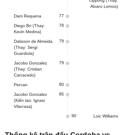
Oppong (Thay:
Alvaro Lemos)
77
Dani Requena
78
Diego Bri (Thay:
Kevin Medina)
79
Dalisson de Almeida
(Thay: Sergi
Guardiola)
79
Jacobo Gonzalez
(Thay: Cristian
Carracedo)
80
Percan
85
Jacobo Gonzalez
(Kiến tạo: Ignasi
Vilarrasa)
90
Loic Williams
Thống kê trận đấu Cordoba vs