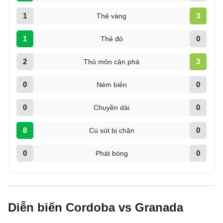
1
3
Thẻ vàng
1
0
Thẻ đỏ
2
3
Thủ môn cản phá
0
0
Ném biên
0
0
Chuyền dài
8
0
Cú sút bị chặn
0
0
Phát bóng
Diễn biến Cordoba vs Granada