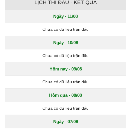
LỊCH THI ĐẤU - KẾT QUẢ
Ngày - 11/08
Chưa có dữ liệu trận đấu
Ngày - 10/08
Chưa có dữ liệu trận đấu
Hôm nay - 09/08
Chưa có dữ liệu trận đấu
Hôm qua - 08/08
Chưa có dữ liệu trận đấu
Ngày - 07/08