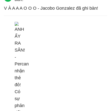
V À A A A O O O - Jacobo Gonzalez đã ghi bàn!