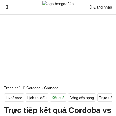
Đăng nhập
Trang chủ
Cordoba - Granada
LiveScore
Lịch thi đấu
Kết quả
Bảng xếp hạng
Trực tiếp
Trực tiếp kết quả Cordoba vs