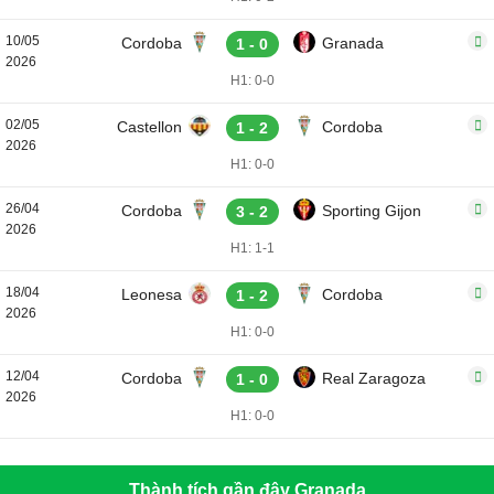
10/05
Cordoba
Granada
1 - 0
2026
H1: 0-0
02/05
Castellon
Cordoba
1 - 2
2026
H1: 0-0
26/04
Cordoba
Sporting Gijon
3 - 2
2026
H1: 1-1
18/04
Leonesa
Cordoba
1 - 2
2026
H1: 0-0
12/04
Cordoba
Real Zaragoza
1 - 0
2026
H1: 0-0
Thành tích gần đây Granada