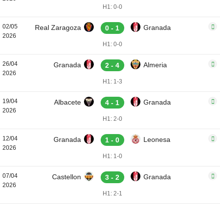
H1: 0-0
02/05
Real Zaragoza
Granada
0 - 1
2026
H1: 0-0
26/04
Granada
Almeria
2 - 4
2026
H1: 1-3
19/04
Albacete
Granada
4 - 1
2026
H1: 2-0
12/04
Granada
Leonesa
1 - 0
2026
H1: 1-0
07/04
Castellon
Granada
3 - 2
2026
H1: 2-1