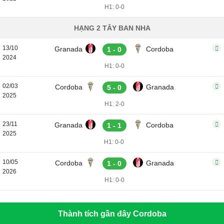
H1: 0-0
HẠNG 2 TÂY BAN NHA
13/10
Granada
Cordoba
1 - 0
2024
H1: 0-0
02/03
Cordoba
Granada
5 - 0
2025
H1: 2-0
23/11
Granada
Cordoba
1 - 1
2025
H1: 0-0
10/05
Cordoba
Granada
1 - 0
2026
H1: 0-0
Thành tích gần đây Cordoba