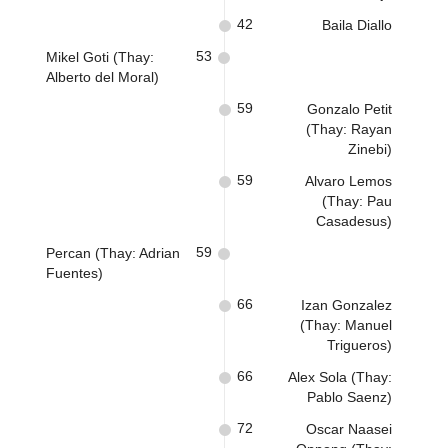
42
Baila Diallo
53
Mikel Goti (Thay:
Alberto del Moral)
59
Gonzalo Petit
(Thay: Rayan
Zinebi)
59
Alvaro Lemos
(Thay: Pau
Casadesus)
59
Percan (Thay: Adrian
Fuentes)
66
Izan Gonzalez
(Thay: Manuel
Trigueros)
66
Alex Sola (Thay:
Pablo Saenz)
72
Oscar Naasei