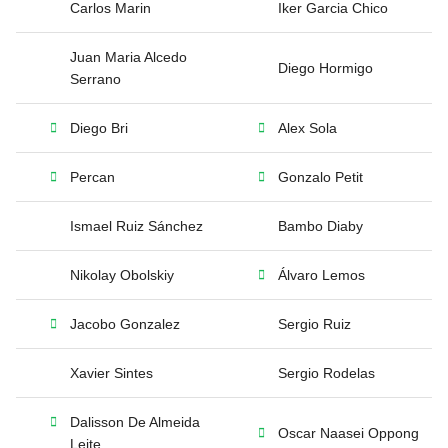
Carlos Marin
Iker Garcia Chico
Juan Maria Alcedo
Diego Hormigo
Serrano
Diego Bri
Alex Sola
Percan
Gonzalo Petit
Ismael Ruiz Sánchez
Bambo Diaby
Nikolay Obolskiy
Álvaro Lemos
Jacobo Gonzalez
Sergio Ruiz
Xavier Sintes
Sergio Rodelas
Dalisson De Almeida
Oscar Naasei Oppong
Leite