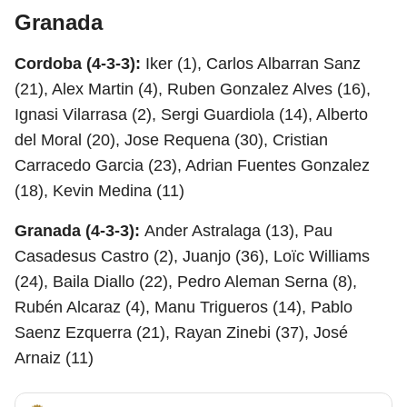
Granada
Cordoba (4-3-3):
Iker (1), Carlos Albarran Sanz
(21), Alex Martin (4), Ruben Gonzalez Alves (16),
Ignasi Vilarrasa (2), Sergi Guardiola (14), Alberto
del Moral (20), Jose Requena (30), Cristian
Carracedo Garcia (23), Adrian Fuentes Gonzalez
(18), Kevin Medina (11)
Granada (4-3-3):
Ander Astralaga (13), Pau
Casadesus Castro (2), Juanjo (36), Loïc Williams
(24), Baila Diallo (22), Pedro Aleman Serna (8),
Rubén Alcaraz (4), Manu Trigueros (14), Pablo
Saenz Ezquerra (21), Rayan Zinebi (37), José
Arnaiz (11)