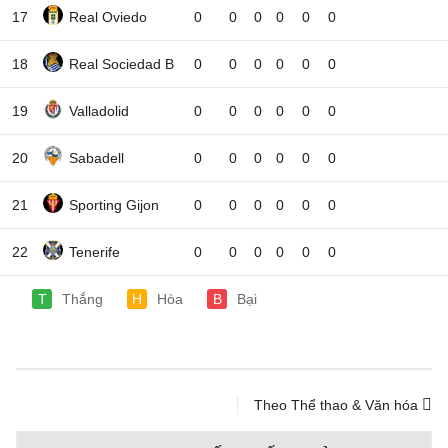
17
Real Oviedo
0
0
0
0
0
0
18
Real Sociedad B
0
0
0
0
0
0
19
Valladolid
0
0
0
0
0
0
20
Sabadell
0
0
0
0
0
0
21
Sporting Gijon
0
0
0
0
0
0
22
Tenerife
0
0
0
0
0
0
T
Thắng
H
Hòa
B
Bại
Theo Thể thao & Văn hóa