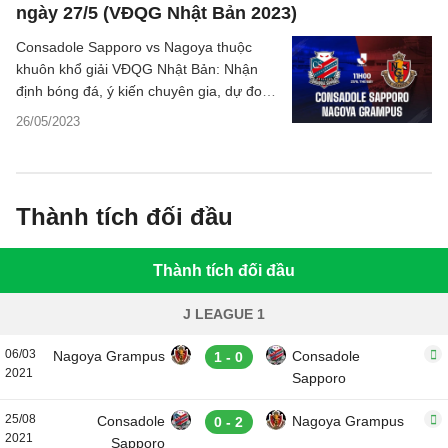
ngày 27/5 (VĐQG Nhật Bản 2023)
Consadole Sapporo vs Nagoya thuộc
khuôn khổ giải VĐQG Nhật Bản: Nhận
định bóng đá, ý kiến chuyên gia, dự đoán
kết quả trận đấu, thông tin phân tích tỷ
26/05/2023
số.
Thành tích đối đầu
Thành tích đối đầu
J LEAGUE 1
06/03
Nagoya Grampus
Consadole
1 - 0
2021
Sapporo
25/08
Consadole
Nagoya Grampus
0 - 2
2021
Sapporo