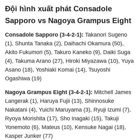
Đội hình xuất phát Consadole
Sapporo vs Nagoya Grampus Eight
Consadole Sapporo (3-4-2-1):
Takanori Sugeno
(1), Shunta Tanaka (2), Daihachi Okamura (50),
Akito Fukumori (5), Takuro Kaneko (9), Daiki Suga
(4), Takuma Arano (27), Hiroki Miyazawa (10), Yuya
Asano (18), Yoshiaki Komai (14), Tsuyoshi
Ogashiwa (19)
Nagoya Grampus Eight (3-4-2-1):
Mitchell James
Langerak (1), Haruya Fujii (13), Shinnosuke
Nakatani (4), Yuichi Maruyama (3), Ryuji Izumi (7),
Ryoya Morishita (17), Sho Inagaki (15), Takuji
Yonemoto (6), Mateus (10), Kensuke Nagai (18),
Kasper Junker (77)