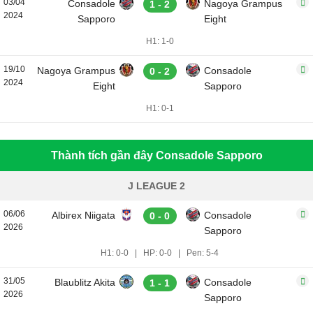
03/04
Consadole
Nagoya Grampus
1 - 2
2024
Sapporo
Eight
H1: 1-0
19/10
Nagoya Grampus
Consadole
0 - 2
2024
Eight
Sapporo
H1: 0-1
Thành tích gần đây Consadole Sapporo
J LEAGUE 2
06/06
Albirex Niigata
Consadole
0 - 0
2026
Sapporo
H1: 0-0
|
HP: 0-0
|
Pen: 5-4
31/05
Blaublitz Akita
Consadole
1 - 1
2026
Sapporo