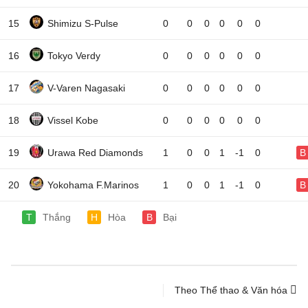
15
Shimizu S-Pulse
0
0
0
0
0
0
16
Tokyo Verdy
0
0
0
0
0
0
17
V-Varen Nagasaki
0
0
0
0
0
0
18
Vissel Kobe
0
0
0
0
0
0
19
Urawa Red Diamonds
1
0
0
1
-1
0
B
20
Yokohama F.Marinos
1
0
0
1
-1
0
B
T
Thắng
H
Hòa
B
Bại
Theo Thể thao & Văn hóa