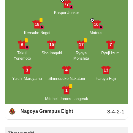
77
Kasper Junker
18
10
Kensuke Nagai
Mateus
6
15
17
7
Takuji
Sho Inagaki
Ryoya
Ryuji Izumi
Yonemoto
Morishita
3
4
13
Yuichi Maruyama
Shinnosuke Nakatani
Haruya Fujii
1
Mitchell James Langerak
Nagoya Grampus Eight
3-4-2-1