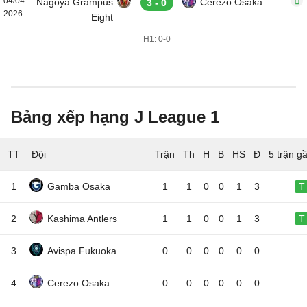
04/04
Nagoya Grampus
Cerezo Osaka
3 - 0
2026
Eight
H1: 0-0
Bảng xếp hạng J League 1
TT
Đội
5 trận g
1
Gamba Osaka
1
1
0
0
1
3
T
2
Kashima Antlers
1
1
0
0
1
3
T
3
Avispa Fukuoka
0
0
0
0
0
0
4
Cerezo Osaka
0
0
0
0
0
0