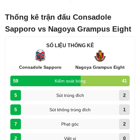
Thống kê trận đấu Consadole
Sapporo vs Nagoya Grampus Eight
SỐ LIỆU THỐNG KÊ
Consadole Sapporo
Nagoya Grampus Eight
59
41
Kiểm soát bóng
5
2
Sút trúng đích
5
1
Sút không trúng đích
7
2
Phạt góc
2
0
Việt vị