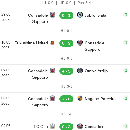
H1: 0-0
|
HP: 0-0
|
Pen: 5-4
23/05
Consadole
Jubilo Iwata
0 - 1
2026
Sapporo
H1: 0-1
16/05
Fukushima United
Consadole
0 - 3
2026
Sapporo
H1: 0-1
09/05
Consadole
Omiya Ardija
4 - 3
2026
Sapporo
H1: 3-1
06/05
Consadole
Nagano Parceiro
2 - 0
2026
Sapporo
H1: 1-0
02/05
FC Gifu
Consadole
0 - 3