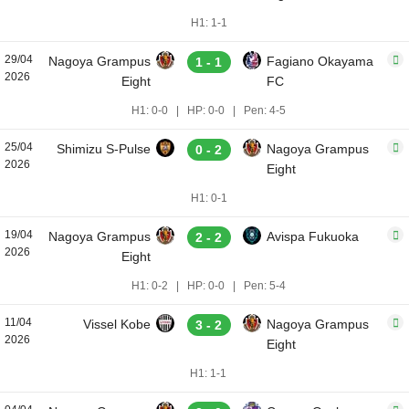
H1: 1-1
29/04
Nagoya Grampus
Fagiano Okayama
1 - 1
2026
Eight
FC
H1: 0-0
|
HP: 0-0
|
Pen: 4-5
25/04
Shimizu S-Pulse
Nagoya Grampus
0 - 2
2026
Eight
H1: 0-1
19/04
Nagoya Grampus
Avispa Fukuoka
2 - 2
2026
Eight
H1: 0-2
|
HP: 0-0
|
Pen: 5-4
11/04
Vissel Kobe
Nagoya Grampus
3 - 2
2026
Eight
H1: 1-1