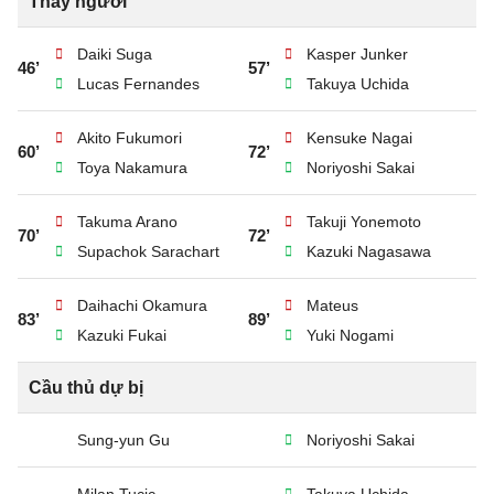
Thay người
Daiki Suga
Kasper Junker
46’
57’
Lucas Fernandes
Takuya Uchida
Akito Fukumori
Kensuke Nagai
60’
72’
Toya Nakamura
Noriyoshi Sakai
Takuma Arano
Takuji Yonemoto
70’
72’
Supachok Sarachart
Kazuki Nagasawa
Daihachi Okamura
Mateus
83’
89’
Kazuki Fukai
Yuki Nogami
Cầu thủ dự bị
Sung-yun Gu
Noriyoshi Sakai