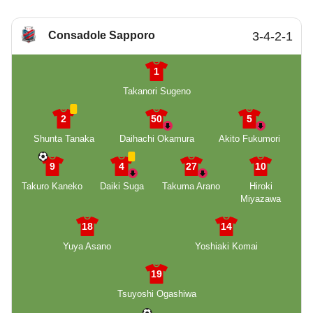
Consadole Sapporo
3-4-2-1
1
Takanori Sugeno
2
50
5
Shunta Tanaka
Daihachi Okamura
Akito Fukumori
9
4
27
10
Takuro Kaneko
Daiki Suga
Takuma Arano
Hiroki
Miyazawa
18
14
Yuya Asano
Yoshiaki Komai
19
Tsuyoshi Ogashiwa