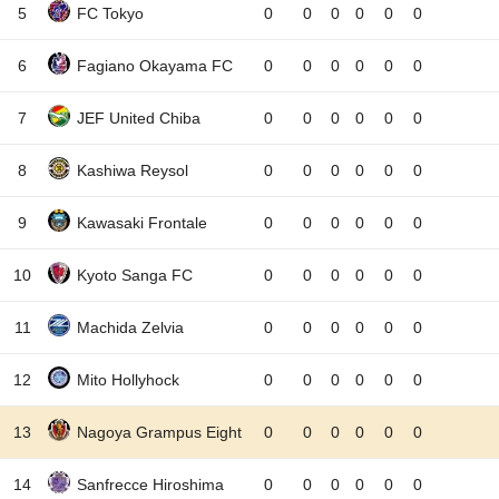
5
FC Tokyo
0
0
0
0
0
0
6
Fagiano Okayama FC
0
0
0
0
0
0
7
JEF United Chiba
0
0
0
0
0
0
8
Kashiwa Reysol
0
0
0
0
0
0
9
Kawasaki Frontale
0
0
0
0
0
0
10
Kyoto Sanga FC
0
0
0
0
0
0
11
Machida Zelvia
0
0
0
0
0
0
12
Mito Hollyhock
0
0
0
0
0
0
13
Nagoya Grampus Eight
0
0
0
0
0
0
14
Sanfrecce Hiroshima
0
0
0
0
0
0