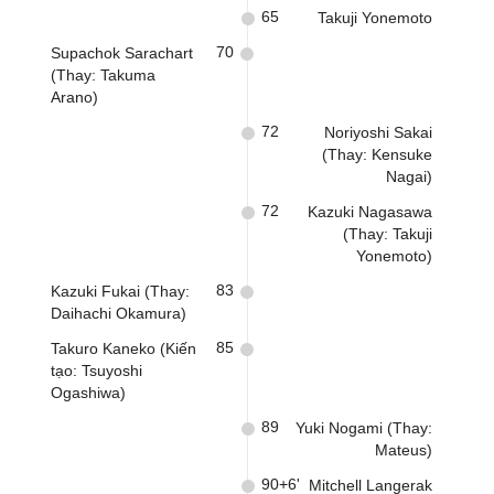
65
Takuji Yonemoto
70
Supachok Sarachart
(Thay: Takuma
Arano)
72
Noriyoshi Sakai
(Thay: Kensuke
Nagai)
72
Kazuki Nagasawa
(Thay: Takuji
Yonemoto)
83
Kazuki Fukai (Thay:
Daihachi Okamura)
85
Takuro Kaneko (Kiến
tạo: Tsuyoshi
Ogashiwa)
89
Yuki Nogami (Thay:
Mateus)
90+6'
Mitchell Langerak