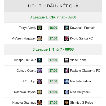
LỊCH THI ĐẤU - KẾT QUẢ
J League 1, Chủ nhật - 09/08
Tokyo Verdy
16:00
Kawasaki Frontale
V-Varen Nagasaki
17:00
Kyoto Sanga FC
J League 1, Thứ 7 - 08/08
Avispa Fukuoka
17:00
Vissel Kobe
Cerezo Osaka
17:00
Fagiano Okayama FC
FC Tokyo
17:00
Machida Zelvia
Kashiwa Reysol
17:00
Mito Hollyhock
Nagoya Grampus
17:00
Shimizu S-Pulse