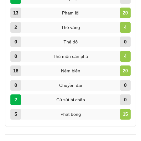
13
20
Phạm lỗi
2
4
Thẻ vàng
0
0
Thẻ đỏ
0
4
Thủ môn cản phá
18
20
Ném biên
0
0
Chuyền dài
2
0
Cú sút bị chặn
5
15
Phát bóng