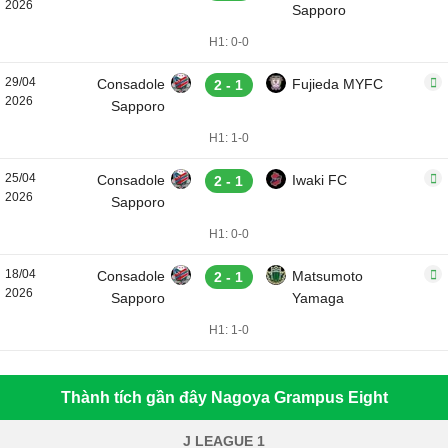
2026
Sapporo
H1: 0-0
29/04
Consadole
Fujieda MYFC
2 - 1
2026
Sapporo
H1: 1-0
25/04
Consadole
Iwaki FC
2 - 1
2026
Sapporo
H1: 0-0
18/04
Consadole
Matsumoto
2 - 1
2026
Sapporo
Yamaga
H1: 1-0
Thành tích gần đây Nagoya Grampus Eight
J LEAGUE 1