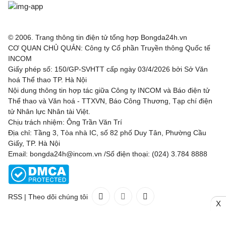
© 2006. Trang thông tin điện tử tổng hợp Bongda24h.vn
CƠ QUAN CHỦ QUẢN: Công ty Cổ phần Truyền thông Quốc tế
INCOM
Giấy phép số: 150/GP-SVHTT cấp ngày 03/4/2026 bởi Sở Văn
hoá Thể thao TP. Hà Nội
Nội dung thông tin hợp tác giữa Công ty INCOM và Báo điện tử
Thể thao và Văn hoá - TTXVN, Báo Công Thương, Tạp chí điện
tử Nhân lực Nhân tài Việt.
Chịu trách nhiệm: Ông Trần Văn Trí
Địa chỉ: Tầng 3, Tòa nhà IC, số 82 phố Duy Tân, Phường Cầu
Giấy, TP. Hà Nội
Email: bongda24h@incom.vn /Số điện thoại: (024) 3.784 8888
RSS
|
Theo dõi chúng tôi
X
Liên hệ
Quảng cáo
(024) 3.784 8888