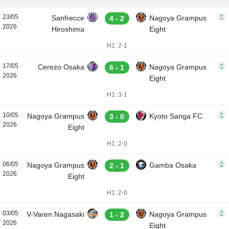
23/05
Sanfrecce
Nagoya Grampus
4 - 2
2026
Hiroshima
Eight
H1: 2-1
17/05
Cerezo Osaka
Nagoya Grampus
6 - 1
2026
Eight
H1: 3-1
10/05
Nagoya Grampus
Kyoto Sanga FC
3 - 0
2026
Eight
H1: 2-0
06/05
Nagoya Grampus
Gamba Osaka
2 - 1
2026
Eight
H1: 2-0
03/05
V-Varen Nagasaki
Nagoya Grampus
1 - 2
2026
Eight