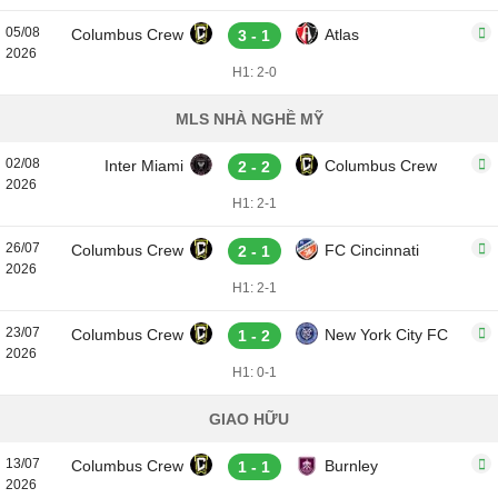
05/08
Columbus Crew
Atlas
3 - 1
2026
H1: 2-0
MLS NHÀ NGHỀ MỸ
02/08
Inter Miami
Columbus Crew
2 - 2
2026
H1: 2-1
26/07
Columbus Crew
FC Cincinnati
2 - 1
2026
H1: 2-1
23/07
Columbus Crew
New York City FC
1 - 2
2026
H1: 0-1
GIAO HỮU
13/07
Columbus Crew
Burnley
1 - 1
2026