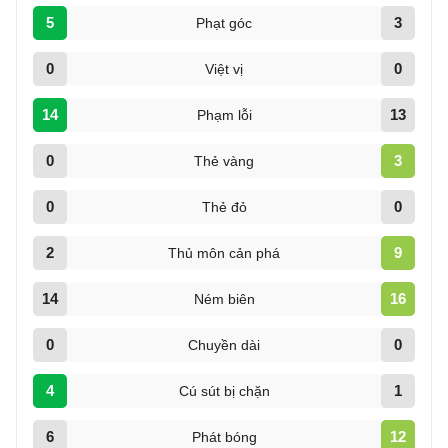
5
3
Phạt góc
0
0
Việt vị
14
13
Phạm lỗi
0
3
Thẻ vàng
0
0
Thẻ đỏ
2
9
Thủ môn cản phá
14
16
Ném biên
0
0
Chuyền dài
4
1
Cú sút bị chặn
6
12
Phát bóng