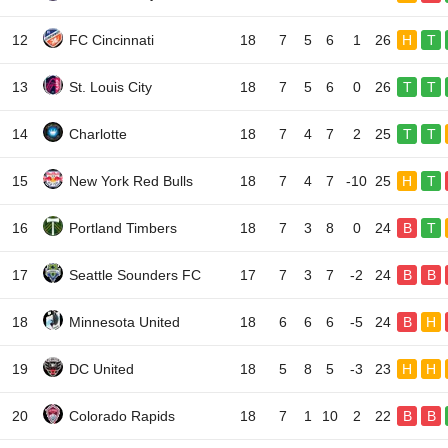
12
FC Cincinnati
18
7
5
6
1
26
H
T
13
St. Louis City
18
7
5
6
0
26
T
T
14
Charlotte
18
7
4
7
2
25
T
T
15
New York Red Bulls
18
7
4
7
-10
25
H
T
16
Portland Timbers
18
7
3
8
0
24
B
T
17
Seattle Sounders FC
17
7
3
7
-2
24
B
B
18
Minnesota United
18
6
6
6
-5
24
B
H
19
DC United
18
5
8
5
-3
23
H
H
20
Colorado Rapids
18
7
1
10
2
22
B
B