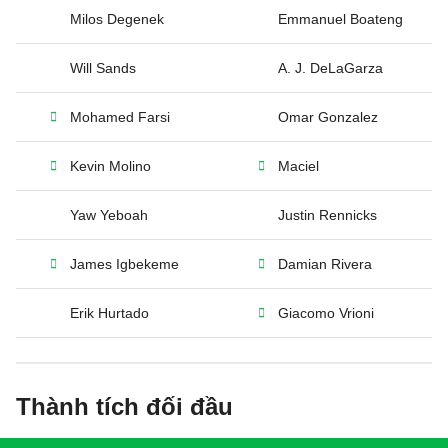
Milos Degenek
Emmanuel Boateng
Will Sands
A. J. DeLaGarza
Mohamed Farsi
Omar Gonzalez
Kevin Molino
Maciel
Yaw Yeboah
Justin Rennicks
James Igbekeme
Damian Rivera
Erik Hurtado
Giacomo Vrioni
Thành tích đối đầu