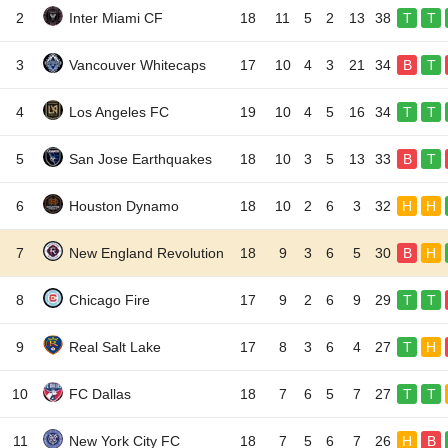
2
Inter Miami CF
18
11
5
2
13
38
T
T
3
Vancouver Whitecaps
17
10
4
3
21
34
B
T
4
Los Angeles FC
19
10
4
5
16
34
T
T
5
San Jose Earthquakes
18
10
3
5
13
33
B
T
6
Houston Dynamo
18
10
2
6
3
32
H
H
7
New England Revolution
18
9
3
6
5
30
B
H
8
Chicago Fire
17
9
2
6
9
29
T
T
9
Real Salt Lake
17
8
3
6
4
27
T
H
10
FC Dallas
18
7
6
5
7
27
T
T
11
New York City FC
18
7
5
6
7
26
H
B