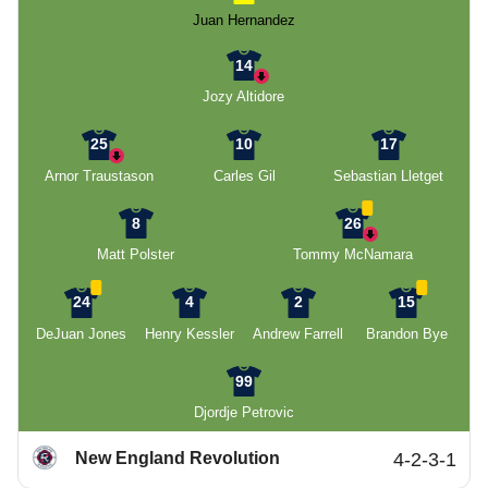
Juan Hernandez
14
Jozy Altidore
25
10
17
Arnor Traustason
Carles Gil
Sebastian Lletget
8
26
Matt Polster
Tommy McNamara
24
4
2
15
DeJuan Jones
Henry Kessler
Andrew Farrell
Brandon Bye
99
Djordje Petrovic
New England Revolution
4-2-3-1