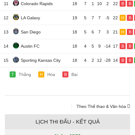
11
Colorado Rapids
18
7
1
10
2
22
B
B
12
LA Galaxy
19
5
7
7
-5
22
H
B
13
San Diego
18
5
6
7
3
21
H
B
14
Austin FC
18
4
5
9
-14
17
B
B
15
Sporting Kansas City
18
4
2
12
-28
14
B
B
T
Thắng
H
Hòa
B
Bại
Theo Thể thao & Văn hóa
LỊCH THI ĐẤU - KẾT QUẢ