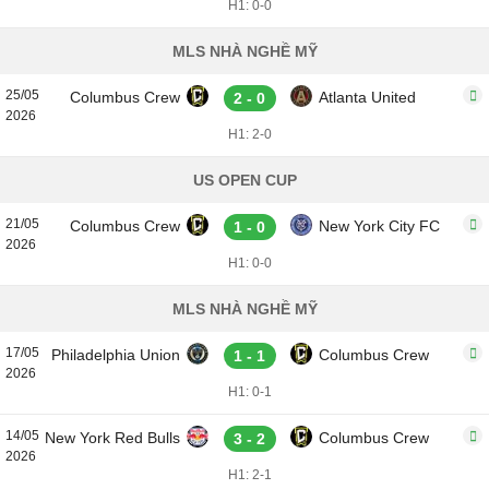
H1: 0-0
MLS NHÀ NGHỀ MỸ
25/05
Columbus Crew
Atlanta United
2 - 0
2026
H1: 2-0
US OPEN CUP
21/05
Columbus Crew
New York City FC
1 - 0
2026
H1: 0-0
MLS NHÀ NGHỀ MỸ
17/05
Philadelphia Union
Columbus Crew
1 - 1
2026
H1: 0-1
14/05
New York Red Bulls
Columbus Crew
3 - 2
2026
H1: 2-1