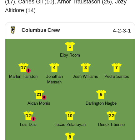
(17), Carles Gil (10), Arnor Traustason (25), Jozy
Altidore (14)
Columbus Crew
4-2-3-1
1
Eloy Room
17
4
3
7
Marlon Hairston
Jonathan
Josh Williams
Pedro Santos
Mensah
21
6
Aidan Morris
Darlington Nagbe
12
10
22
Luis Diaz
Lucas Zelarrayan
Derick Etienne
9