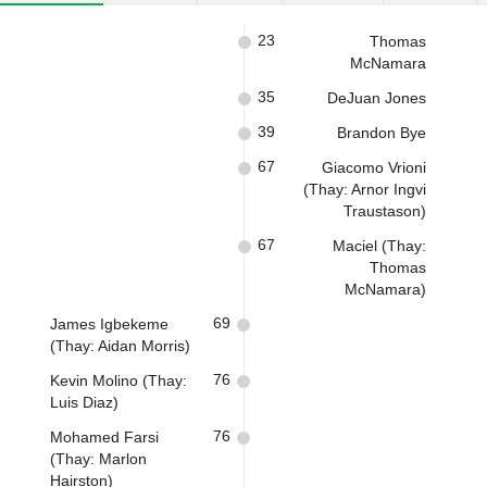
23
Thomas
McNamara
35
DeJuan Jones
39
Brandon Bye
67
Giacomo Vrioni
(Thay: Arnor Ingvi
Traustason)
67
Maciel (Thay:
Thomas
McNamara)
69
James Igbekeme
(Thay: Aidan Morris)
76
Kevin Molino (Thay:
Luis Diaz)
76
Mohamed Farsi
(Thay: Marlon
Hairston)