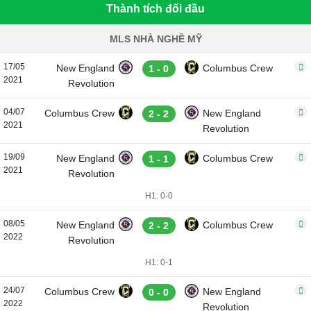
Thành tích đối đầu
MLS NHÀ NGHỀ MỸ
17/05
New England
Columbus Crew
1 - 0
2021
Revolution
04/07
Columbus Crew
New England
2 - 2
2021
Revolution
19/09
New England
Columbus Crew
1 - 1
2021
Revolution
H1: 0-0
08/05
New England
Columbus Crew
2 - 2
2022
Revolution
H1: 0-1
24/07
Columbus Crew
New England
0 - 0
2022
Revolution