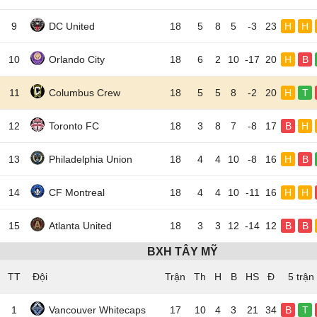
9
DC United
18
5
8
5
-3
23
H
H
10
Orlando City
18
6
2
10
-17
20
H
B
11
Columbus Crew
18
5
5
8
-2
20
H
T
12
Toronto FC
18
3
8
7
-8
17
B
H
13
Philadelphia Union
18
4
4
10
-8
16
H
B
14
CF Montreal
18
4
4
10
-11
16
H
H
15
Atlanta United
18
3
3
12
-14
12
B
B
BXH TÂY MỸ
TT
Đội
5 trận
1
Vancouver Whitecaps
17
10
4
3
21
34
B
T