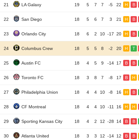
21
LA Galaxy
19
5
7
7
-5
22
H
B
22
San Diego
18
5
6
7
3
21
H
B
23
Orlando City
18
6
2
10
-17
20
H
B
24
Columbus Crew
18
5
5
8
-2
20
H
T
25
Austin FC
18
4
5
9
-14
17
B
B
26
Toronto FC
18
3
8
7
-8
17
B
H
27
Philadelphia Union
18
4
4
10
-8
16
H
B
28
CF Montreal
18
4
4
10
-11
16
H
H
29
Sporting Kansas City
18
4
2
12
-28
14
B
B
30
Atlanta United
18
3
3
12
-14
12
B
B