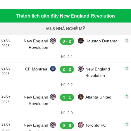
Thành tích gần đây New England Revolution
MLS NHÀ NGHỀ MỸ
09/08
New England
Houston Dynamo
0 - 2
2026
Revolution
H1: 0-1
02/08
CF Montreal
New England
2 - 2
2026
Revolution
H1: 0-2
26/07
New England
Atlanta United
4 - 1
2026
Revolution
H1: 2-0
23/07
New England
Toronto FC
0 - 0
2026