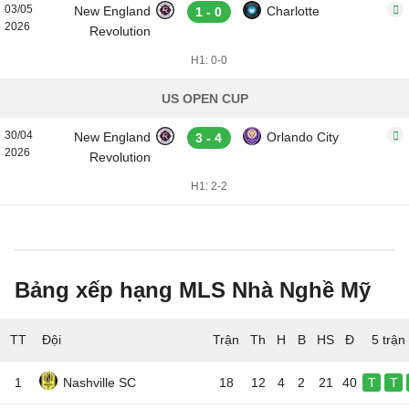
03/05
New England
Charlotte
1 - 0
2026
Revolution
H1: 0-0
US OPEN CUP
30/04
New England
Orlando City
3 - 4
2026
Revolution
H1: 2-2
Bảng xếp hạng MLS Nhà Nghề Mỹ
TT
Đội
5 trận
1
Nashville SC
18
12
4
2
21
40
T
T