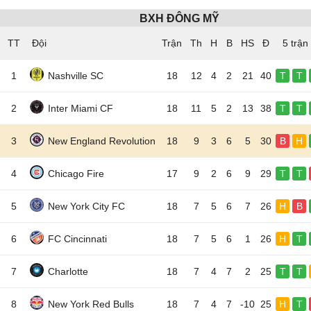
BXH ĐÔNG MỸ
TT
Đội
5 trận
1
Nashville SC
18
12
4
2
21
40
T
T
2
Inter Miami CF
18
11
5
2
13
38
T
T
3
New England Revolution
18
9
3
6
5
30
B
H
4
Chicago Fire
17
9
2
6
9
29
T
T
5
New York City FC
18
7
5
6
7
26
H
B
6
FC Cincinnati
18
7
5
6
1
26
H
T
7
Charlotte
18
7
4
7
2
25
T
T
8
New York Red Bulls
18
7
4
7
-10
25
H
T