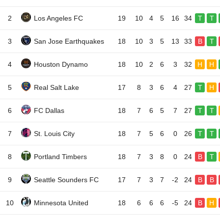
2
Los Angeles FC
19
10
4
5
16
34
T
T
3
San Jose Earthquakes
18
10
3
5
13
33
B
T
4
Houston Dynamo
18
10
2
6
3
32
H
H
5
Real Salt Lake
17
8
3
6
4
27
T
H
6
FC Dallas
18
7
6
5
7
27
T
T
7
St. Louis City
18
7
5
6
0
26
T
T
8
Portland Timbers
18
7
3
8
0
24
B
T
9
Seattle Sounders FC
17
7
3
7
-2
24
B
B
10
Minnesota United
18
6
6
6
-5
24
B
H