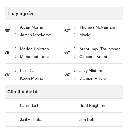
Thay người
Aidan Morris
Thomas McNamara
69’
67’
James Igbekeme
Maciel
Marlon Hairston
Arnor Ingvi Traustason
76’
67’
Mohamed Farsi
Giacomo Vrioni
Luis Diaz
Jozy Altidore
76’
82’
Kevin Molino
Damian Rivera
Cầu thủ dự bị
Evan Bush
Brad Knighton
Jalil Anibaba
Jon Bell