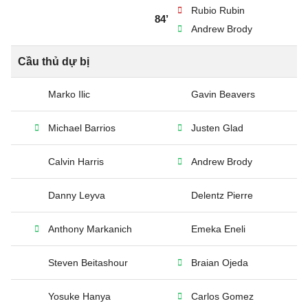
Rubio Rubin
84’
Andrew Brody
Cầu thủ dự bị
Marko Ilic
Gavin Beavers
Michael Barrios
Justen Glad
Calvin Harris
Andrew Brody
Danny Leyva
Delentz Pierre
Anthony Markanich
Emeka Eneli
Steven Beitashour
Braian Ojeda
Yosuke Hanya
Carlos Gomez