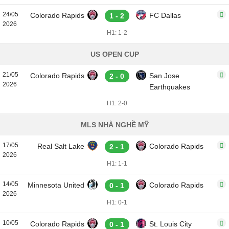
24/05
Colorado Rapids
FC Dallas
1 - 2
2026
H1: 1-2
US OPEN CUP
21/05
Colorado Rapids
San Jose
2 - 0
2026
Earthquakes
H1: 2-0
MLS NHÀ NGHỀ MỸ
17/05
Real Salt Lake
Colorado Rapids
2 - 1
2026
H1: 1-1
14/05
Minnesota United
Colorado Rapids
0 - 1
2026
H1: 0-1
10/05
Colorado Rapids
St. Louis City
0 - 1