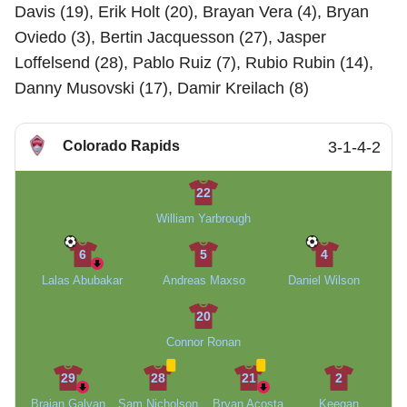
Davis (19), Erik Holt (20), Brayan Vera (4), Bryan
Oviedo (3), Bertin Jacquesson (27), Jasper
Loffelsend (28), Pablo Ruiz (7), Rubio Rubin (14),
Danny Musovski (17), Damir Kreilach (8)
Colorado Rapids
3-1-4-2
22
William Yarbrough
6
5
4
Lalas Abubakar
Andreas Maxso
Daniel Wilson
20
Connor Ronan
29
28
21
2
Braian Galvan
Sam Nicholson
Bryan Acosta
Keegan