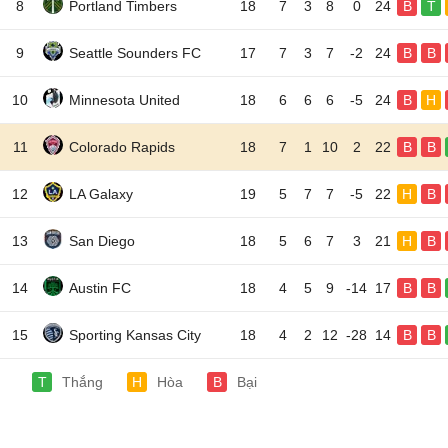
8
Portland Timbers
18
7
3
8
0
24
B
T
9
Seattle Sounders FC
17
7
3
7
-2
24
B
B
10
Minnesota United
18
6
6
6
-5
24
B
H
11
Colorado Rapids
18
7
1
10
2
22
B
B
12
LA Galaxy
19
5
7
7
-5
22
H
B
13
San Diego
18
5
6
7
3
21
H
B
14
Austin FC
18
4
5
9
-14
17
B
B
15
Sporting Kansas City
18
4
2
12
-28
14
B
B
T
Thắng
H
Hòa
B
Bại