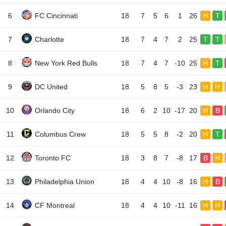
6
FC Cincinnati
18
7
5
6
1
26
H
T
7
Charlotte
18
7
4
7
2
25
T
T
8
New York Red Bulls
18
7
4
7
-10
25
H
T
9
DC United
18
5
8
5
-3
23
H
H
10
Orlando City
18
6
2
10
-17
20
H
B
11
Columbus Crew
18
5
5
8
-2
20
H
T
12
Toronto FC
18
3
8
7
-8
17
B
H
13
Philadelphia Union
18
4
4
10
-8
16
H
B
14
CF Montreal
18
4
4
10
-11
16
H
H