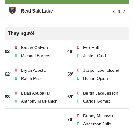
Real Salt Lake
4-4-2
Thay người
Braian Galvan
Erik Holt
62’
46’
Michael Barrios
Justen Glad
Bryan Acosta
Jasper Loeffelsend
62’
59’
Ralph Priso
Braian Ojeda
Lalas Abubakar
Bertin Jacquesson
88’
59’
Anthony Markanich
Carlos Gomez
Danny Musovski
70’
Anderson Julio