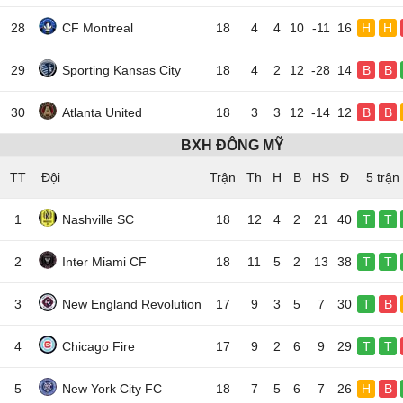
28
CF Montreal
18
4
4
10
-11
16
H
H
29
Sporting Kansas City
18
4
2
12
-28
14
B
B
30
Atlanta United
18
3
3
12
-14
12
B
B
BXH ĐÔNG MỸ
TT
Đội
5 trận
1
Nashville SC
18
12
4
2
21
40
T
T
2
Inter Miami CF
18
11
5
2
13
38
T
T
3
New England Revolution
17
9
3
5
7
30
T
B
4
Chicago Fire
17
9
2
6
9
29
T
T
5
New York City FC
18
7
5
6
7
26
H
B