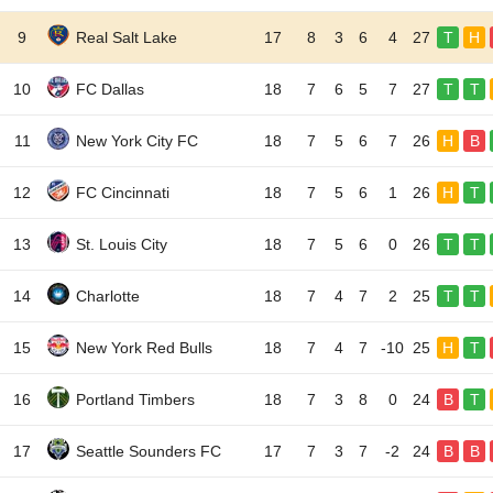
9
Real Salt Lake
17
8
3
6
4
27
T
H
10
FC Dallas
18
7
6
5
7
27
T
T
11
New York City FC
18
7
5
6
7
26
H
B
12
FC Cincinnati
18
7
5
6
1
26
H
T
13
St. Louis City
18
7
5
6
0
26
T
T
14
Charlotte
18
7
4
7
2
25
T
T
15
New York Red Bulls
18
7
4
7
-10
25
H
T
16
Portland Timbers
18
7
3
8
0
24
B
T
17
Seattle Sounders FC
17
7
3
7
-2
24
B
B