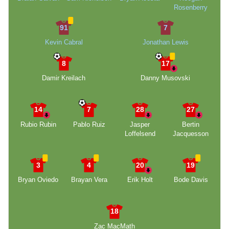
Rosenberry
91
7
Kevin Cabral
Jonathan Lewis
8
17
Damir Kreilach
Danny Musovski
14
7
28
27
Rubio Rubin
Pablo Ruiz
Jasper
Bertin
Loffelsend
Jacquesson
3
4
20
19
Bryan Oviedo
Brayan Vera
Erik Holt
Bode Davis
18
Zac MacMath