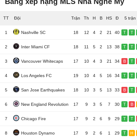
Bảng xếp hạng MLS Nhà Nghề Mỹ
TT
Đội
5 trận
1
Nashville SC
18
12
4
2
21
40
T
T
2
Inter Miami CF
18
11
5
2
13
38
T
T
3
Vancouver Whitecaps
17
10
4
3
21
34
B
T
4
Los Angeles FC
19
10
4
5
16
34
T
T
5
San Jose Earthquakes
18
10
3
5
13
33
B
T
6
New England Revolution
17
9
3
5
7
30
T
B
7
Chicago Fire
17
9
2
6
9
29
T
T
8
Houston Dynamo
17
9
2
6
1
29
T
H