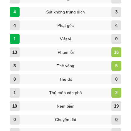
4
3
Sút không trúng đích
4
4
Phạt góc
1
0
Việt vị
13
16
Phạm lỗi
3
5
Thẻ vàng
0
0
Thẻ đỏ
1
2
Thủ môn cản phá
19
19
Ném biên
0
0
Chuyền dài