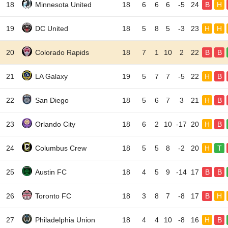
18
Minnesota United
18
6
6
6
-5
24
B
H
19
DC United
18
5
8
5
-3
23
H
H
20
Colorado Rapids
18
7
1
10
2
22
B
B
21
LA Galaxy
19
5
7
7
-5
22
H
B
22
San Diego
18
5
6
7
3
21
H
B
23
Orlando City
18
6
2
10
-17
20
H
B
24
Columbus Crew
18
5
5
8
-2
20
H
T
25
Austin FC
18
4
5
9
-14
17
B
B
26
Toronto FC
18
3
8
7
-8
17
B
H
27
Philadelphia Union
18
4
4
10
-8
16
H
B