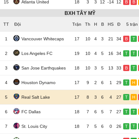
15
Atlanta United
18
3
3
12
-14
12
B
B
BXH TÂY MỸ
TT
Đội
5 trận
1
Vancouver Whitecaps
17
10
4
3
21
34
B
T
2
Los Angeles FC
19
10
4
5
16
34
T
T
3
San Jose Earthquakes
18
10
3
5
13
33
B
T
4
Houston Dynamo
17
9
2
6
1
29
T
H
5
Real Salt Lake
17
8
3
6
4
27
T
H
6
FC Dallas
18
7
6
5
7
27
T
T
7
St. Louis City
18
7
5
6
0
26
T
T