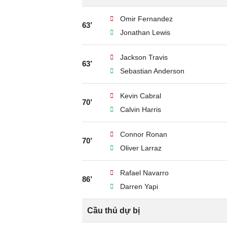
Omir Fernandez
63’
Jonathan Lewis
Jackson Travis
63’
Sebastian Anderson
Kevin Cabral
70’
Calvin Harris
Connor Ronan
70’
Oliver Larraz
Rafael Navarro
86’
Darren Yapi
Cầu thủ dự bị