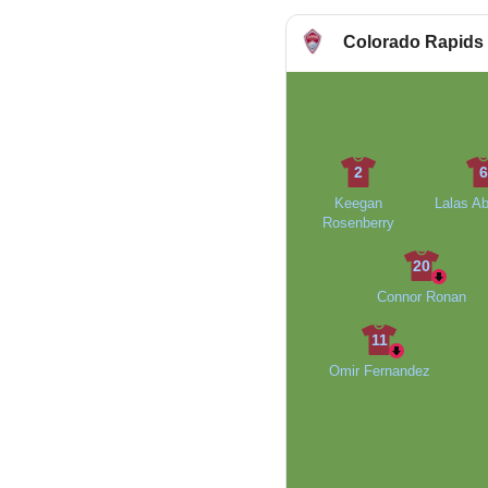
Colorado Rapids
2
Keegan
Lalas A
Rosenberry
20
Connor Ronan
11
Omir Fernandez