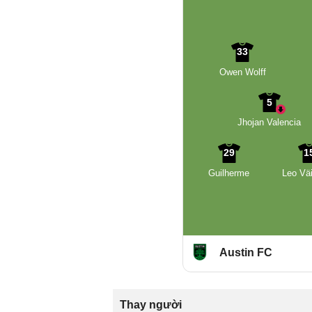
33
Owen Wolff
5
Jhojan Valencia
29
1
Guilherme
Leo Vä
Austin FC
Thay người