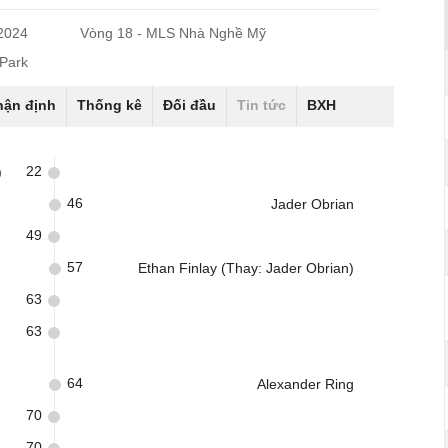
/2024
Vòng 18 - MLS Nhà Nghề Mỹ
 Park
hận định
Thống kê
Đối đầu
Tin tức
BXH
22
)
46
Jader Obrian
49
57
Ethan Finlay (Thay: Jader Obrian)
63
)
63
64
Alexander Ring
70
70