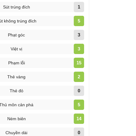
1
Sút trúng đích
5
út không trúng đích
3
Phạt góc
3
Việt vị
15
Phạm lỗi
2
Thẻ vàng
0
Thẻ đỏ
5
Thủ môn cản phá
14
Ném biên
0
Chuyền dài