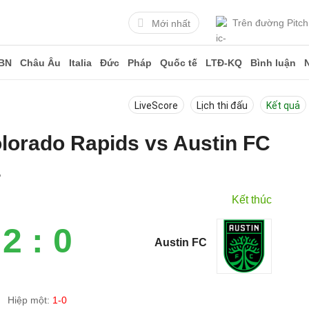
Trên đường Pitch
Mới nhất
BN
Châu Âu
Italia
Đức
Pháp
Quốc tế
LTĐ-KQ
Bình luận
LiveScore
Lịch thi đấu
Kết quả
olorado Rapids vs Austin FC
4
Kết thúc
2 : 0
Austin FC
Hiệp một:
1-0