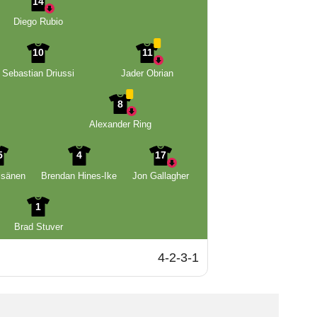
14
Diego Rubio
10
11
Sebastian Driussi
Jader Obrian
8
Alexander Ring
5
4
17
isänen
Brendan Hines-Ike
Jon Gallagher
1
Brad Stuver
4-2-3-1