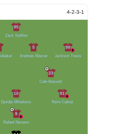
4-2-3-1
95
Zack Steffen
6
5
99
bubakar
Andreas Maxsø
Jackson Travis
23
Cole Bassett
10
91
Djordje Mihailovic
Remi Cabral
9
Rafael Navarro