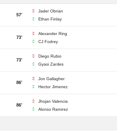
Jader Obrian
57’
Ethan Finlay
Alexander Ring
73’
CJ Fodrey
Diego Rubio
73’
Gyasi Zardes
Jon Gallagher
86’
Hector Jimenez
Jhojan Valencia
86’
Alonso Ramirez