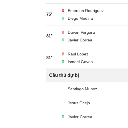
Emerson Rodriguez
75’
Diego Medina
Duvan Vergara
81’
Javier Correa
Raul Lopez
81’
Ismael Govea
Cầu thủ dự bị
Santiago Munoz
Jesus Ocejo
Javier Correa