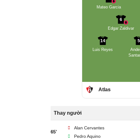
Mateo Garcia
6
Edgar Zaldivar
14
Luis Reyes
Ande
Santa
Atlas
Thay người
Alan Cervantes
65’
Pedro Aquino