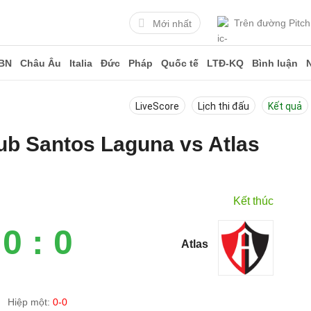
Trên đường Pitch
Mới nhất
BN
Châu Âu
Italia
Đức
Pháp
Quốc tế
LTĐ-KQ
Bình luận
LiveScore
Lịch thi đấu
Kết quả
lub Santos Laguna vs Atlas
3
Kết thúc
0 : 0
Atlas
Hiệp một:
0-0