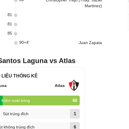
Christopher Trejo (Thay: Jaziel
Martinez)
81
81
85
90+4'
Juan Zapata
Santos Laguna vs Atlas
 LIỆU THỐNG KÊ
una
Atlas
60
Kiểm soát bóng
1
Sút trúng đích
6
út không trúng đích