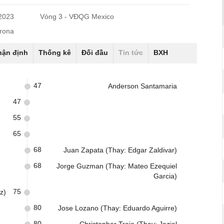
/2023
Vòng 3 - VĐQG Mexico
rona
hận định
Thống kê
Đối đầu
Tin tức
BXH
47
Anderson Santamaria
47
55
65
68
Juan Zapata (Thay: Edgar Zaldivar)
68
Jorge Guzman (Thay: Mateo Ezequiel
Garcia)
75
z)
80
Jose Lozano (Thay: Eduardo Aguirre)
80