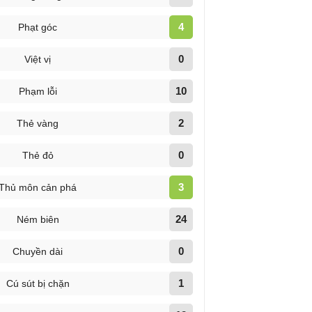
4
Phạt góc
0
Việt vị
10
Phạm lỗi
2
Thẻ vàng
0
Thẻ đỏ
3
Thủ môn cản phá
24
Ném biên
0
Chuyền dài
1
Cú sút bị chặn