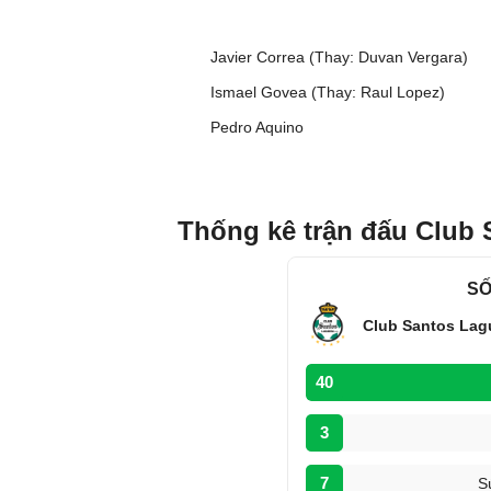
Javier Correa (Thay: Duvan Vergara)
Ismael Govea (Thay: Raul Lopez)
Pedro Aquino
Thống kê trận đấu Club 
SỐ
Club Santos Lag
40
3
7
S