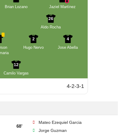
Brian Lozano
Jaziel Martínez
26
Aldo Rocha
5
2
4
rson
Hugo Nervo
Jose Abella
maria
12
Camilo Vargas
4-2-3-1
Mateo Ezequiel Garcia
68’
Jorge Guzman