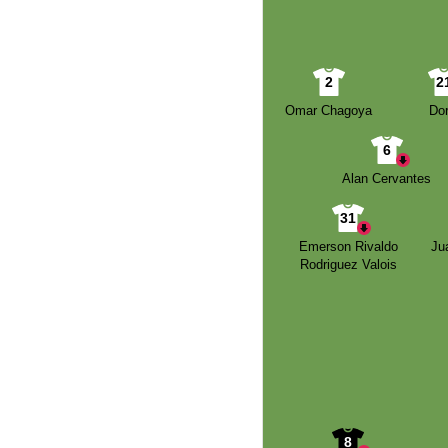
2
2
Omar Chagoya
Dor
6
Alan Cervantes
31
Emerson Rivaldo
Ju
Rodriguez Valois
8