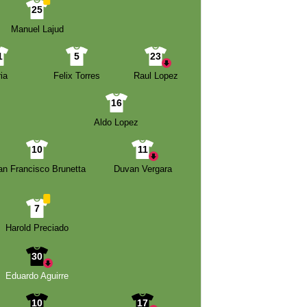
25
Manuel Lajud
1
5
23
ia
Felix Torres
Raul Lopez
16
Aldo Lopez
10
11
an Francisco Brunetta
Duvan Vergara
7
Harold Preciado
30
Eduardo Aguirre
10
17