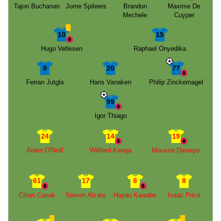
Tajon Buchanan
Jorne Spileers
Brandon
Maxime De
Mechele
Cuyper
10
15
Hugo Vetlesen
Raphael Onyedika
9
20
77
Ferran Jutgla
Hans Vanaken
Philip Zinckernagel
99
Igor Thiago
24
14
19
Aiden O'Neill
Wilfried Kanga
Moussa Djenepo
61
17
6
8
Cihan Canak
Steven Alzate
Hayao Kawabe
Isaac Price