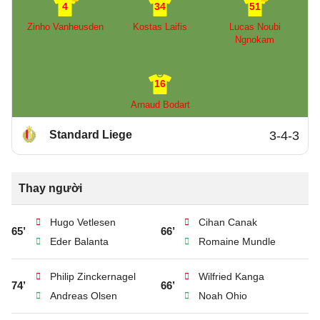
4
34
51
Zinho Vanheusden
Kostas Laifis
Lucas Noubi
Ngnokam
16
Arnaud Bodart
Standard Liege
3-4-3
Thay người
Hugo Vetlesen
Cihan Canak
65’
66’
Eder Balanta
Romaine Mundle
Philip Zinckernagel
Wilfried Kanga
74’
66’
Andreas Olsen
Noah Ohio