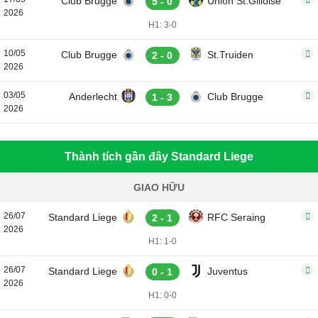
Club Brugge
Union St.Gilloise
5 - 0
2026
H1: 3-0
10/05
Club Brugge
St.Truiden
2 - 0
2026
03/05
Anderlecht
Club Brugge
1 - 3
2026
Thành tích gần đây Standard Liege
GIAO HỮU
26/07
Standard Liege
RFC Seraing
2 - 1
2026
H1: 1-0
26/07
Standard Liege
Juventus
0 - 1
2026
H1: 0-0