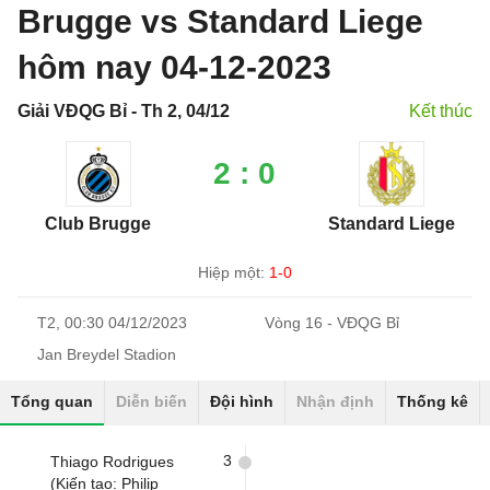
Brugge vs Standard Liege
hôm nay 04-12-2023
Giải VĐQG Bỉ - Th 2, 04/12
Kết thúc
2 : 0
Club Brugge
Standard Liege
Hiệp một:
1-0
T2, 00:30 04/12/2023
Vòng 16 - VĐQG Bỉ
Jan Breydel Stadion
Tổng quan
Diễn biến
Đội hình
Nhận định
Thống kê
3
Thiago Rodrigues
(Kiến tạo: Philip