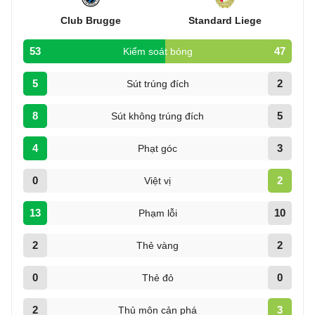
Club Brugge
Standard Liege
53
47
Kiểm soát bóng
5
2
Sút trúng đích
8
5
Sút không trúng đích
4
3
Phạt góc
0
2
Việt vị
13
10
Phạm lỗi
2
2
Thẻ vàng
0
0
Thẻ đỏ
2
3
Thủ môn cản phá