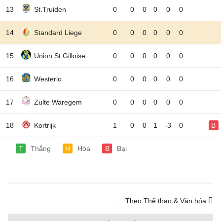
13
St.Truiden
0
0
0
0
0
0
14
Standard Liege
0
0
0
0
0
0
15
Union St.Gilloise
0
0
0
0
0
0
16
Westerlo
0
0
0
0
0
0
17
Zulte Waregem
0
0
0
0
0
0
18
Kortrijk
1
0
0
1
-3
0
B
T
Thắng
H
Hòa
B
Bại
Theo Thể thao & Văn hóa