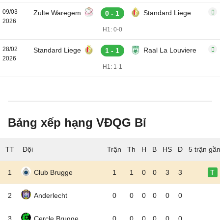
09/03
Zulte Waregem
Standard Liege
0 - 1
2026
H1: 0-0
28/02
Standard Liege
Raal La Louviere
1 - 1
2026
H1: 1-1
Bảng xếp hạng VĐQG Bỉ
TT
Đội
5 trận gầ
1
Club Brugge
1
1
0
0
3
3
T
2
Anderlecht
0
0
0
0
0
0
3
Cercle Brugge
0
0
0
0
0
0