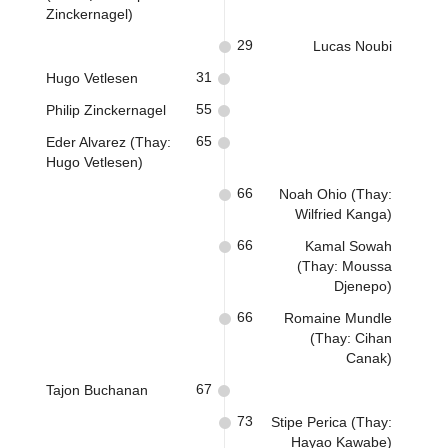
Zinckernagel)
29
Lucas Noubi
31
Hugo Vetlesen
55
Philip Zinckernagel
65
Eder Alvarez (Thay:
Hugo Vetlesen)
66
Noah Ohio (Thay:
Wilfried Kanga)
66
Kamal Sowah
(Thay: Moussa
Djenepo)
66
Romaine Mundle
(Thay: Cihan
Canak)
67
Tajon Buchanan
73
Stipe Perica (Thay:
Hayao Kawabe)