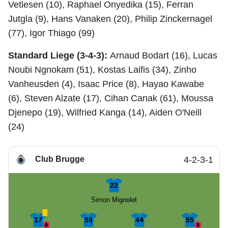
Vetlesen (10), Raphael Onyedika (15), Ferran
Jutgla (9), Hans Vanaken (20), Philip Zinckernagel
(77), Igor Thiago (99)
Standard Liege (3-4-3):
Arnaud Bodart (16), Lucas
Noubi Ngnokam (51), Kostas Laifis (34), Zinho
Vanheusden (4), Isaac Price (8), Hayao Kawabe
(6), Steven Alzate (17), Cihan Canak (61), Moussa
Djenepo (19), Wilfried Kanga (14), Aiden O'Neill
(24)
Club Brugge
4-2-3-1
22
Simon Mignolet
17
58
44
55