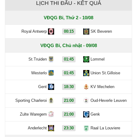
LỊCH THI ĐẤU - KẾT QUẢ
VĐQG Bỉ, Thứ 2 - 10/08
Royal Antwerp
00:15
SK Beveren
VĐQG Bỉ, Chủ nhật - 09/08
St.Truiden
01:45
Lommel
Westerlo
01:45
Union St.Gilloise
Gent
18:30
KV Mechelen
Sporting Charleroi
21:00
Oud-Heverle Leuven
Zulte Waregem
21:00
Genk
Anderlecht
23:30
Raal La Louviere