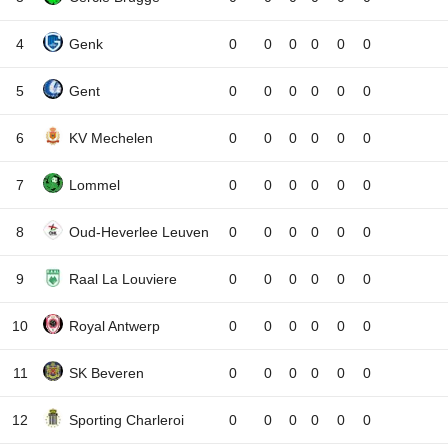
4
Genk
0
0
0
0
0
0
5
Gent
0
0
0
0
0
0
6
KV Mechelen
0
0
0
0
0
0
7
Lommel
0
0
0
0
0
0
8
Oud-Heverlee Leuven
0
0
0
0
0
0
9
Raal La Louviere
0
0
0
0
0
0
10
Royal Antwerp
0
0
0
0
0
0
11
SK Beveren
0
0
0
0
0
0
12
Sporting Charleroi
0
0
0
0
0
0