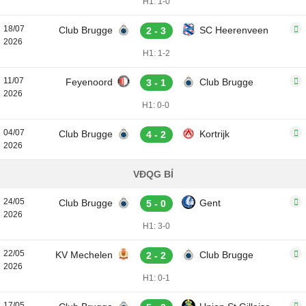
H1: 1-0
18/07
Club Brugge
SC Heerenveen
2 - 3
2026
H1: 1-2
11/07
Feyenoord
Club Brugge
3 - 1
2026
H1: 0-0
04/07
Club Brugge
Kortrijk
4 - 2
2026
VĐQG BỈ
24/05
Club Brugge
Gent
5 - 0
2026
H1: 3-0
22/05
KV Mechelen
Club Brugge
2 - 2
2026
H1: 0-1
17/05