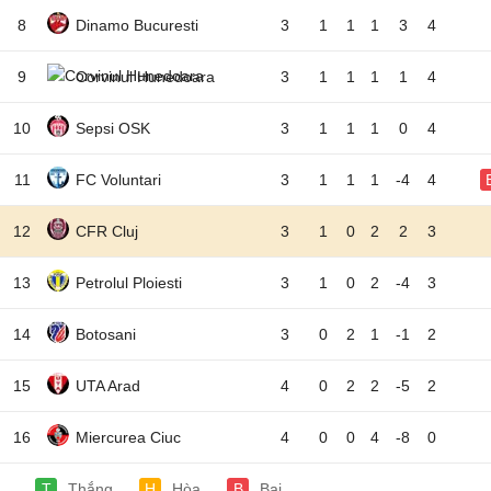
8
Dinamo Bucuresti
3
1
1
1
3
4
9
Corvinul Hunedoara
3
1
1
1
1
4
10
Sepsi OSK
3
1
1
1
0
4
11
FC Voluntari
3
1
1
1
-4
4
12
CFR Cluj
3
1
0
2
2
3
13
Petrolul Ploiesti
3
1
0
2
-4
3
14
Botosani
3
0
2
1
-1
2
15
UTA Arad
4
0
2
2
-5
2
16
Miercurea Ciuc
4
0
0
4
-8
0
T
Thắng
H
Hòa
B
Bại