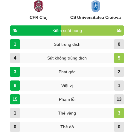
CFR Cluj
CS Universitatea Craiova
45
55
Kiểm soát bóng
1
0
Sút trúng đích
4
5
Sút không trúng đích
3
2
Phạt góc
8
1
Việt vị
15
13
Phạm lỗi
1
3
Thẻ vàng
0
0
Thẻ đỏ