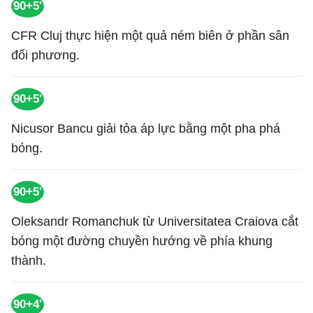
90+5'
CFR Cluj thực hiện một quả ném biên ở phần sân
đối phương.
90+5'
Nicusor Bancu giải tỏa áp lực bằng một pha phá
bóng.
90+5'
Oleksandr Romanchuk từ Universitatea Craiova cắt
bóng một đường chuyền hướng về phía khung
thành.
90+4'