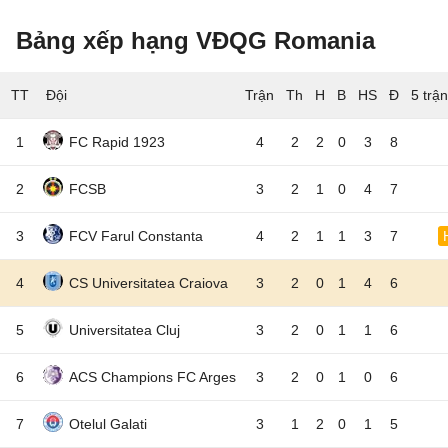
Bảng xếp hạng VĐQG Romania
TT
Đội
5 trậ
1
FC Rapid 1923
4
2
2
0
3
8
2
FCSB
3
2
1
0
4
7
3
FCV Farul Constanta
4
2
1
1
3
7
4
CS Universitatea Craiova
3
2
0
1
4
6
5
Universitatea Cluj
3
2
0
1
1
6
6
ACS Champions FC Arges
3
2
0
1
0
6
7
Otelul Galati
3
1
2
0
1
5