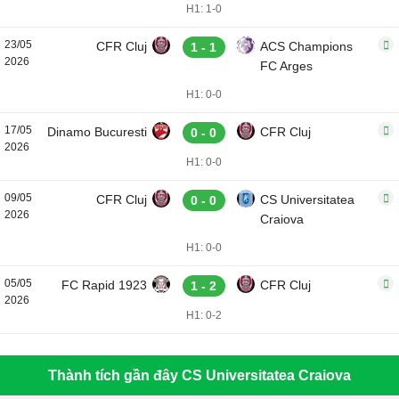
H1: 1-0
23/05
CFR Cluj
ACS Champions
1 - 1
2026
FC Arges
H1: 0-0
17/05
Dinamo Bucuresti
CFR Cluj
0 - 0
2026
H1: 0-0
09/05
CFR Cluj
CS Universitatea
0 - 0
2026
Craiova
H1: 0-0
05/05
FC Rapid 1923
CFR Cluj
1 - 2
2026
H1: 0-2
Thành tích gần đây CS Universitatea Craiova