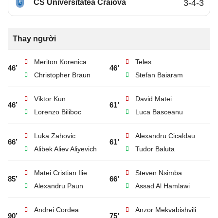
CS Universitatea Craiova
3-4-3
Thay người
Meriton Korenica
Teles
46’
46’
Christopher Braun
Stefan Baiaram
Viktor Kun
David Matei
46’
61’
Lorenzo Biliboc
Luca Basceanu
Luka Zahovic
Alexandru Cicaldau
66’
61’
Alibek Aliev Aliyevich
Tudor Baluta
Matei Cristian Ilie
Steven Nsimba
85’
66’
Alexandru Paun
Assad Al Hamlawi
Andrei Cordea
Anzor Mekvabishvili
90’
75’