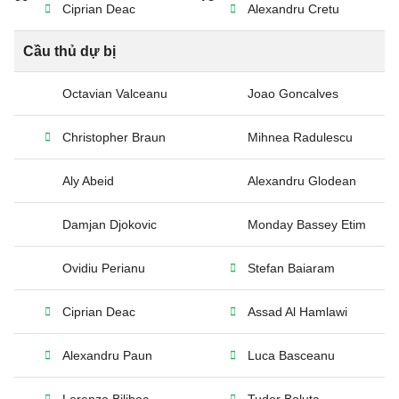
Ciprian Deac
Alexandru Cretu
Cầu thủ dự bị
Octavian Valceanu
Joao Goncalves
Christopher Braun
Mihnea Radulescu
Aly Abeid
Alexandru Glodean
Damjan Djokovic
Monday Bassey Etim
Ovidiu Perianu
Stefan Baiaram
Ciprian Deac
Assad Al Hamlawi
Alexandru Paun
Luca Basceanu