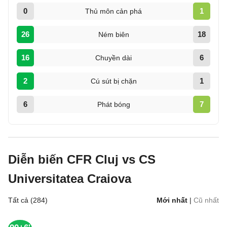
0
1
Thủ môn cản phá
26
18
Ném biên
16
6
Chuyền dài
2
1
Cú sút bị chặn
6
7
Phát bóng
Diễn biến CFR Cluj vs CS
Universitatea Craiova
Tất cả (284)
Mới nhất
|
Cũ nhất