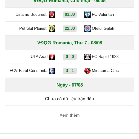
VĐQG Romania, Chủ nhật - 09/08
Dinamo Bucuresti
01:30
FC Voluntari
Petrolul Ploiesti
22:30
Otelul Galati
VĐQG Romania, Thứ 7 - 08/08
UTA Arad
0 - 0
FC Rapid 1923
FCV Farul Constanta
3 - 1
Miercurea Ciuc
Ngày - 07/08
Chưa có dữ liệu trận đấu
Xem thêm