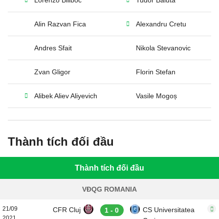
Lorenzo Biliboc
Tudor Baluta
Alin Razvan Fica
Alexandru Cretu
Andres Sfait
Nikola Stevanovic
Zvan Gligor
Florin Stefan
Alibek Aliev Aliyevich
Vasile Mogoș
Thành tích đối đầu
Thành tích đối đầu
VĐQG ROMANIA
21/09
CFR Cluj
CS Universitatea
1 - 0
2021