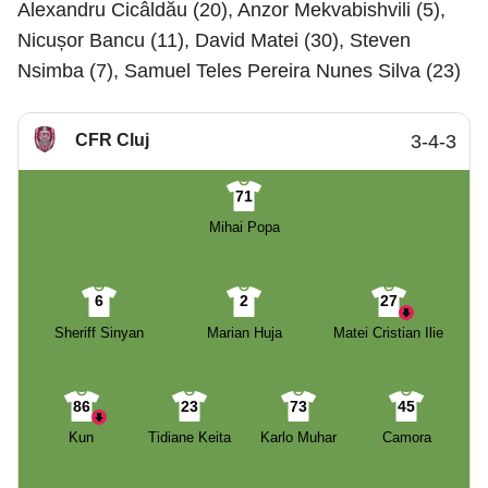
Alexandru Cicâldău (20), Anzor Mekvabishvili (5),
Nicușor Bancu (11), David Matei (30), Steven
Nsimba (7), Samuel Teles Pereira Nunes Silva (23)
CFR Cluj
3-4-3
71
Mihai Popa
6
2
27
Sheriff Sinyan
Marian Huja
Matei Cristian Ilie
86
23
73
45
Kun
Tidiane Keita
Karlo Muhar
Camora