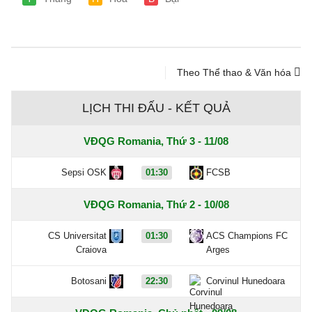
Theo Thể thao & Văn hóa
LỊCH THI ĐẤU - KẾT QUẢ
VĐQG Romania, Thứ 3 - 11/08
Sepsi OSK
01:30
FCSB
VĐQG Romania, Thứ 2 - 10/08
CS Universitat
01:30
ACS Champions FC
Craiova
Arges
Botosani
22:30
Corvinul Hunedoara