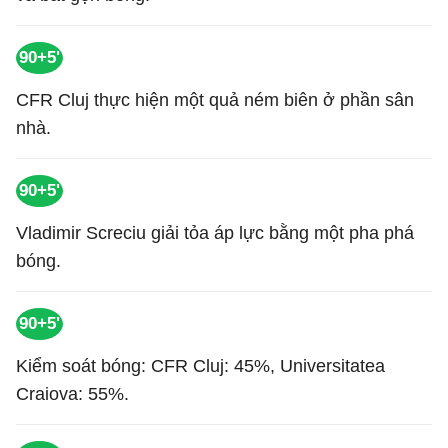
90+5'
CFR Cluj thực hiện một quả ném biên ở phần sân
nhà.
90+5'
Vladimir Screciu giải tỏa áp lực bằng một pha phá
bóng.
90+5'
Kiểm soát bóng: CFR Cluj: 45%, Universitatea
Craiova: 55%.