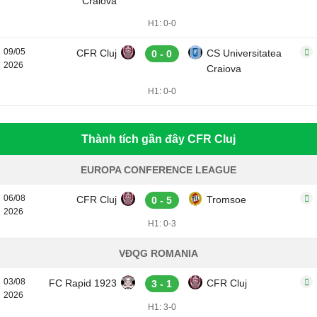
Craiova
H1: 0-0
09/05
CFR Cluj
CS Universitatea
0 - 0
2026
Craiova
H1: 0-0
Thành tích gần đây CFR Cluj
EUROPA CONFERENCE LEAGUE
06/08
CFR Cluj
Tromsoe
0 - 5
2026
H1: 0-3
VĐQG ROMANIA
03/08
FC Rapid 1923
CFR Cluj
3 - 1
2026
H1: 3-0