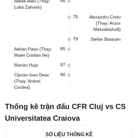
66
Alibek Aliev (Thay:
Luka Zahovic)
75
Alexandru Cretu
(Thay: Anzor
Mekvabishvili)
79
Stefan Baiaram
85
Adrian Paun (Thay:
Matei Cristian Ilie)
87
Marian Huja
90
Ciprian Ioan Deac
(Thay: Andrei
Cordea)
Thống kê trận đấu CFR Cluj vs CS
Universitatea Craiova
SỐ LIỆU THỐNG KÊ