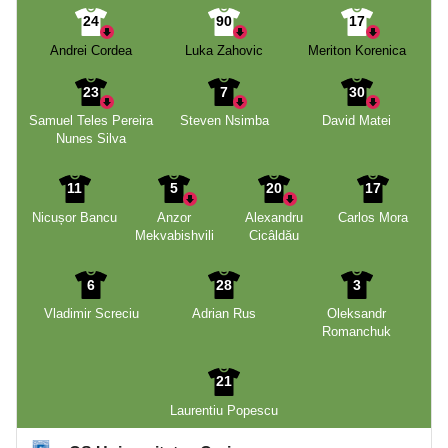
24
90
17
Andrei Cordea
Luka Zahovic
Meriton Korenica
23
7
30
Samuel Teles Pereira
Steven Nsimba
David Matei
Nunes Silva
11
5
20
17
Nicușor Bancu
Anzor
Alexandru
Carlos Mora
Mekvabishvili
Cicâldău
6
28
3
Vladimir Screciu
Adrian Rus
Oleksandr
Romanchuk
21
Laurentiu Popescu